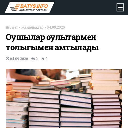
Әлеумет
-
Жаңалықтар
-
04.09.2020
Оқушылар оқулықтармен
толығымен қамтылады
04.09.2020
0
0