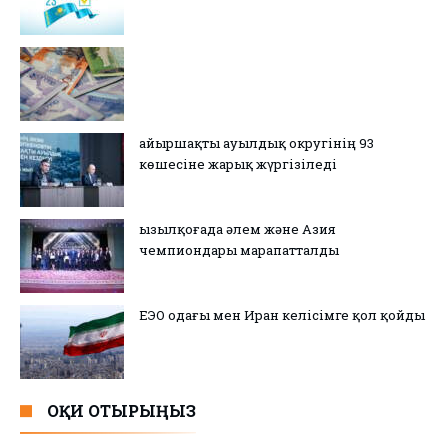
Қайыршақты ауылдық округінің 93
көшесіне жарық жүргізіледі
Қызылқоғада әлем және Азия
чемпиондары марапатталды
ЕЭО одағы мен Иран келісімге қол қойды
ОҚИ ОТЫРЫҢЫЗ