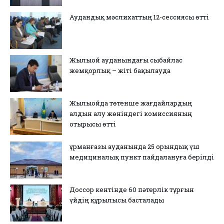
Аудандық мәслихаттың 12-сессиясы өтті
Жылыой ауданындағы сыбайлас
жемқорлық – жіті бақылауда
Жылыойда төтенше жағдайлардың
алдын алу жөніндегі комиссияның
отырысы өтті
Құрманғазы ауданында 25 орындық үш
медициналық пункт пайдалануға берілді
Доссор кентінде 60 пәтерлік тұрғын
үйдің құрылысы басталады