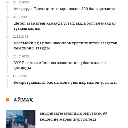
25.12.2023
Атырауда Президент шыршасына 300 бала қатысты
22.12.2023
Шетел азаматын қамауда ұстап, ақша бопсалағандар
тұтқындалды
21.12.2023
Жылыойлық Ерлан Шакишов грэпплингтен Қазақстан
чемпионы атанды
20.12.2023
БҰҰ Бас Ассамблеясы Қазақстанның бастамасын
қолдады
19.12.2023
Бекіретұқымдас балық және уылдырықпен ұсталды
АЙМАҚ
Қайыршақты ауылдық округінің 93
көшесіне жарық жүргізіледі