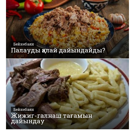
Бейнебаян
Палауды қалай дайындайды?
Бейнебаян
Жижиг-галнаш тағамын
дайындау