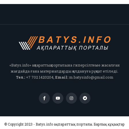
«Batys.info» ақпараттық порталына гиперсілтеме жасалған
жағдайда ғана материалдарды қолдануға рұқсат етіледі.
Тел.:
+7 702 1420204,
Email:
m.batysinfo@gmail.com
© Copyright 2023 - Batys.info ақпараттық порталы. Барлық құқықтар