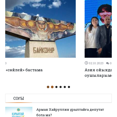
02.10.2023
0
0
Азия ойындарының жүлдегерлері мектеп
оқушыларымен кездесті
СОҢҒЫ
Арман Хайруллин Құрылтайға депутат
бола ма?