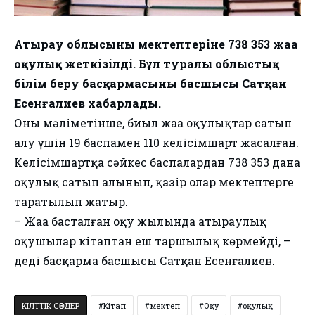
Атырау облысының мектептеріне 738 353 жаңа
оқулық жеткізілді. Бұл туралы облыстық
білім беру басқармасының басшысы Сатқан
Есенғалиев хабарлады.
Оның мәліметінше, биыл жаңа оқулықтар сатып
алу үшін 19 баспамен 110 келісімшарт жасалған.
Келісімшартқа сәйкес баспалардан 738 353 дана
оқулық сатып алынып, қазір олар мектептерге
таратылып жатыр.
– Жаңа басталған оқу жылында атыраулық
оқушылар кітаптан еш таршылық көрмейді, –
деді басқарма басшысы Сатқан Есенғалиев.
КІЛТТІК СӨЗДЕР
Кітап
мектеп
Оқу
оқулық