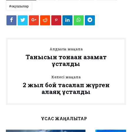
оқушылар
Алдыңғы мақала
Танысын тонаған азамат
ұсталды
Келесі мақала
2 жыл бой тасалап жүрген
алаяқ ұсталды
ҰҚСАС ЖАҢАЛЫҚТАР