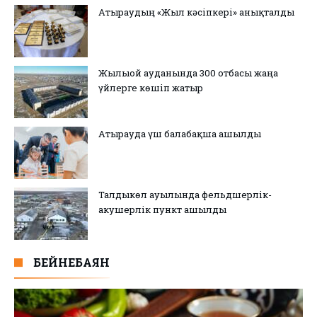
Атыраудың «Жыл кәсіпкері» анықталды
Жылыой ауданында 300 отбасы жаңа
үйлерге көшіп жатыр
Атырауда үш балабақша ашылды
Талдыкөл ауылында фельдшерлік-
акушерлік пункт ашылды
БЕЙНЕБАЯН