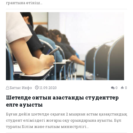
грантына өтініш…
Батыс Инфо
11.09.2020
0
0
Шетелде оқитын қазақстандық студенттер
елге ауысты
Бұған дейін шетелде оқыған 2 мыңнан астам қазақстандық
студент еліміздегі жоғары оқу орындарына ауысты. Бұл
туралы Білім және ғылым министрлігі…