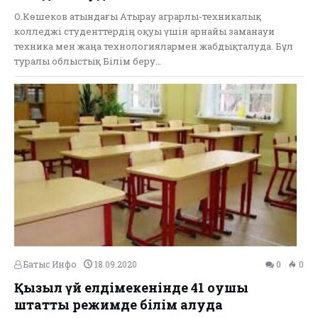
О.Көшеков атындағы Атырау аграрлы-техникалық
колледжі студенттердің оқуы үшін арнайы заманауи
техника мен жаңа технологиялармен жабдықталуда. Бұл
туралы облыстық Білім беру…
Батыс Инфо
18.09.2020
0
0
Қызыл үй елдімекенінде 41 оқушы
штаттық режимде білім алуда