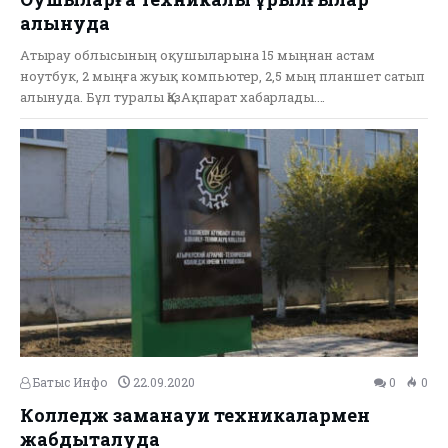
алынуда
Атырау облысының оқушыларына 15 мыңнан астам
ноутбук, 2 мыңға жуық компьютер, 2,5 мың планшет сатып
алынуда. Бұл туралы ҚазАқпарат хабарлады.…
Батыс Инфо
22.09.2020
0
0
Колледж заманауи техникалармен
жабдықталуда