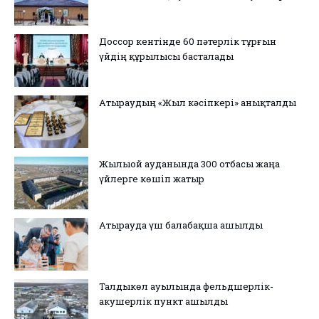
Доссор кентінде 60 пәтерлік тұрғын
үйдің құрылысы басталады
Атыраудың «Жыл кәсіпкері» анықталды
Жылыой ауданында 300 отбасы жаңа
үйлерге көшіп жатыр
Атырауда үш балабақша ашылды
Талдыкөл ауылында фельдшерлік-
акушерлік пункт ашылды