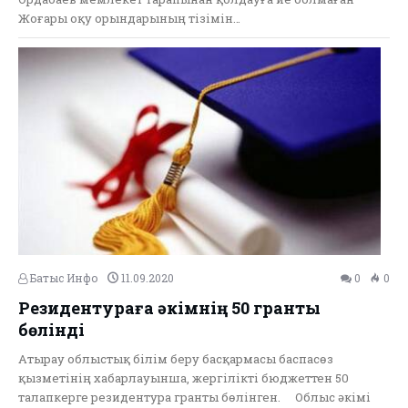
Жоғары оқу орындарының тізімін…
Батыс Инфо
11.09.2020
0
0
Резидентураға әкімнің 50 гранты
бөлінді
Атырау облыстық білім беру басқармасы баспасөз
қызметінің хабарлауынша, жергілікті бюджеттен 50
талапкерге резидентура гранты бөлінген. ⠀ Облыс әкімі