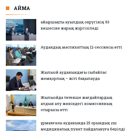
АЙМАҚ
Қайыршақты ауылдық округінің 93
көшесіне жарық жүргізіледі
Аудандық мәслихаттың 12-сессиясы өтті
Жылыой ауданындағы сыбайлас
жемқорлық – жіті бақылауда
Жылыойда төтенше жағдайлардың
алдын алу жөніндегі комиссияның
отырысы өтті
Құрманғазы ауданында 25 орындық үш
медициналық пункт пайдалануға берілді