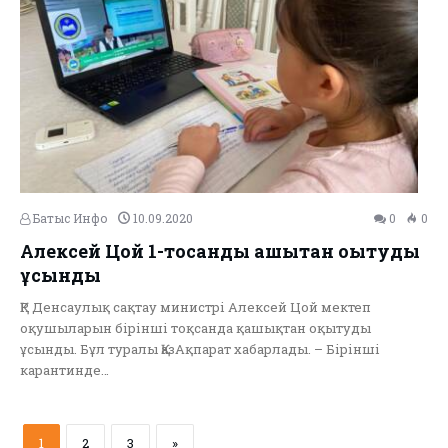
Батыс Инфо
10.09.2020
0
0
Алексей Цой 1-тоқсанды қашықтан оқытуды
ұсынды
ҚР Денсаулық сақтау министрі Алексей Цой мектеп
оқушыларын бірінші тоқсанда қашықтан оқытуды
ұсынды. Бұл туралы ҚазАқпарат хабарлады. – Бірінші
карантинде…
1
2
3
»