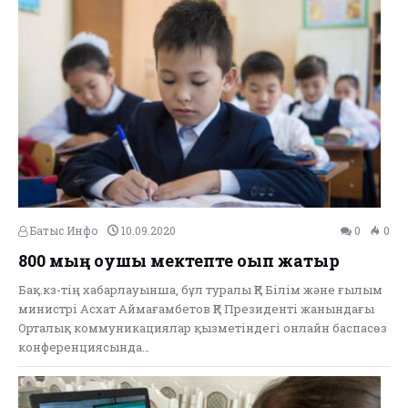
Батыс Инфо
10.09.2020
0
0
800 мың оқушы мектепте оқып жатыр
Бақ.кз-тің хабарлауынша, бұл туралы ҚР Білім және ғылым
министрі Асхат Аймағамбетов ҚР Президенті жанындағы
Орталық коммуникациялар қызметіндегі онлайн баспасөз
конференциясында…