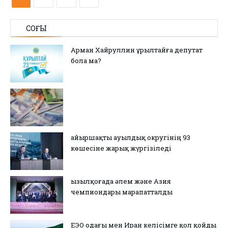
СОҢҒЫ
Арман Хайруллин Құрылтайға депутат
бола ма?
Қайыршақты ауылдық округінің 93
көшесіне жарық жүргізіледі
Қызылқоғада әлем және Азия
чемпиондары марапатталды
ЕЭО одағы мен Иран келісімге қол қойды