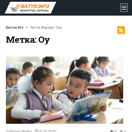
Басты Бет
Тегтік Мұрағат: Оқу
Метка: Оқу
Батыс Инфо
01.10.2020
0
0