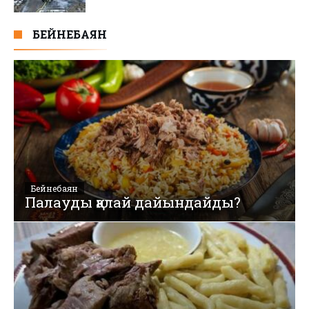
БЕЙНЕБАЯН
Бейнебаян
Палауды қалай дайындайды?