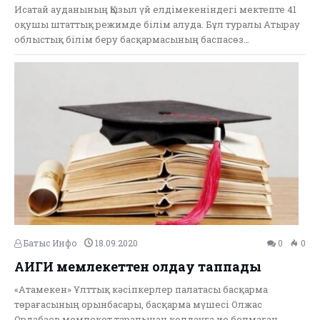
Исатай ауданының Қызыл үй елдімекеніндегі мектепте 41
оқушы штаттық режимде білім алуда. Бұл туралы Атырау
облыстық білім беру басқармасының баспасөз…
Батыс Инфо
18.09.2020
0
0
АИГИ мемлекеттен қолдау таппады
«Атамекен» Ұлттық кәсіпкерлер палатасы басқарма
төрағасының орынбасары, басқарма мүшесі Олжас
Ордабаев мемлекет тарапынан қолдауға ие болмаған