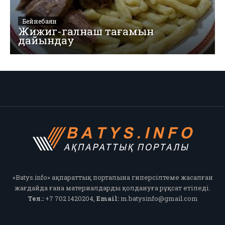
Бейнебаян
Жижиг-галнаш тағамын
дайындау
«Batys.info» ақпараттық порталына гиперсілтеме жасалған
жағдайда ғана материалдарды қолдануға рұқсат етіледі.
Тел.:
+7 702 1420204,
Email:
m.batysinfo@gmail.com