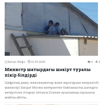
Батыс Инфо
10.09.2020
0
0
Министр шатырдағы шәкірт туралы
пікір білдірді
Цифрлық даму, инновациялар және аэроғарыш өнеркәсібі
министрі Бағдат Мусин интернетке байланысты шатырға
көтерілген Атырау облысы Ескене ауылының оқушысы
жайлы айтты.…