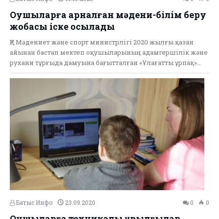
Оқушыларға арналған мәдени-білім беру
жобасы іске қосылады
ҚР Мәдениет және спорт министрлігі 2020 жылғы қазан
айынан бастап мектеп оқушыларының адамгершілік және
рухани тұрғыда дамуына бағытталған «Ұлағатты ұрпақ»…
Батыс Инфо
23.09.2020
0
0
Оқушыларға техникалық құрылғылар