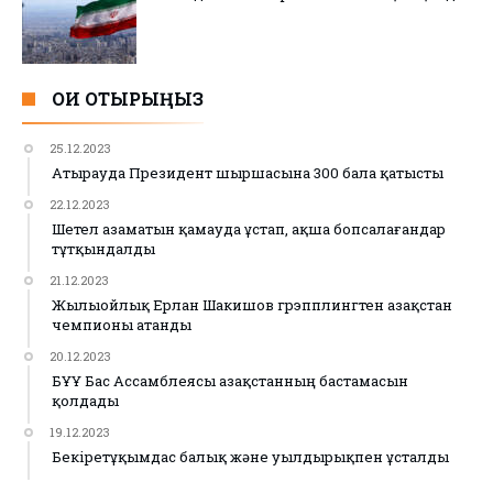
ОҚИ ОТЫРЫҢЫЗ
25.12.2023
Атырауда Президент шыршасына 300 бала қатысты
22.12.2023
Шетел азаматын қамауда ұстап, ақша бопсалағандар
тұтқындалды
21.12.2023
Жылыойлық Ерлан Шакишов грэпплингтен Қазақстан
чемпионы атанды
20.12.2023
БҰҰ Бас Ассамблеясы Қазақстанның бастамасын
қолдады
19.12.2023
Бекіретұқымдас балық және уылдырықпен ұсталды