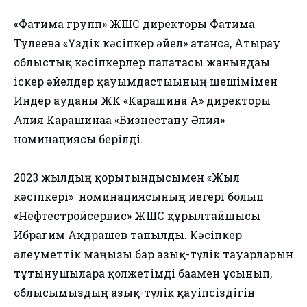
«Фатима групп» ЖШС директоры Фатима
Тулеева «Үздік кәсіпкер әйел» атанса, Атырау
облыстық кәсіпкерлер палатасы жанындағы
іскер әйелдер қауымдастығының шешімімен
Индер ауданы ЖК «Карашина А» директоры
Алия Карашинаға «Бизнестану Әлия»
номинациясы берілді.
2023 жылдың қорытындысымен «Жыл
кәсіпкері» номинациясының иегері болып
«Нефтестройсервис» ЖШС құрылтайшысы
Ибрагим Акдрашев танылды. Кәсіпкер
әлеуметтік маңызы бар азық-түлік тауарларын
тұтынушыларға қолжетімді бағамен ұсынып,
облысымыздың азық-түлік қауіпсіздігін