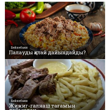
Бейнебаян
Палауды қалай дайындайды?
Бейнебаян
Жижиг-галнаш тағамын