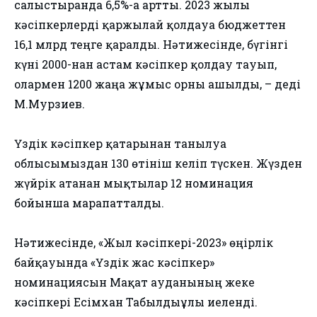
салыстырғанда 6,5%-ға артты. 2023 жылы
кәсіпкерлерді қаржылай қолдауға бюджеттен
16,1 млрд теңге қаралды. Нәтижесінде, бүгінгі
күні 2000-нан астам кәсіпкер қолдау тауып,
олармен 1200 жаңа жұмыс орны ашылды, – деді
М.Мурзиев.
Үздік кәсіпкер қатарынан танылуға
облысымыздан 130 өтініш келіп түскен. Жүзден
жүйрік атанған мықтылар 12 номинация
бойынша марапатталды.
Нәтижесінде, «Жыл кәсіпкері-2023» өңірлік
байқауында «Үздік жас кәсіпкер»
номинациясын Мақат ауданының жеке
кәсіпкері Есімхан Табылдыұлы иеленді.