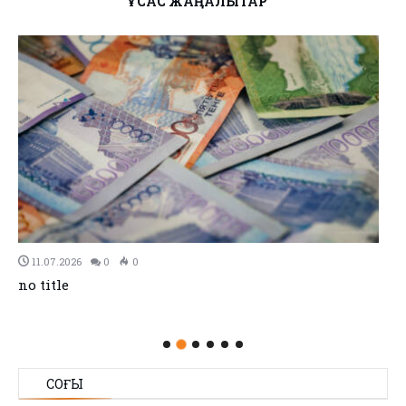
ҰҚСАС ЖАҢАЛЫҚТАР
11.07.2026
0
0
no title
СОҢҒЫ