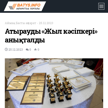
Аймақ
-
Басты ақпарат
-
25.12.2023
Атыраудың «Жыл кәсіпкері»
анықталды
25.12.2023
0
0