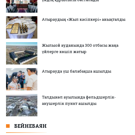
Атыраудың «Жыл кәсіпкері» анықталды
Жылыой ауданында 300 отбасы жаңа
үйлерге көшіп жатыр
Атырауда үш балабақша ашылды
Талдыкөл ауылында фельдшерлік-
акушерлік пункт ашылды
БЕЙНЕБАЯН