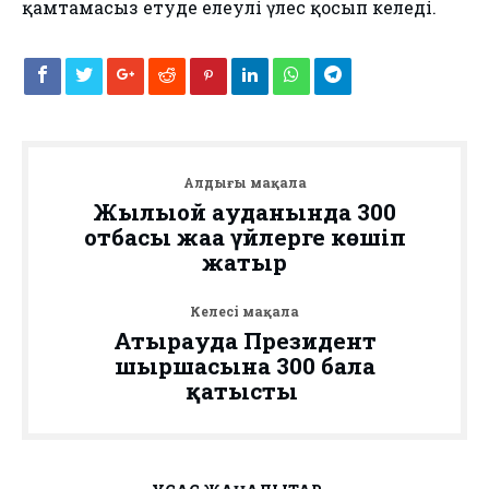
қамтамасыз етуде елеулі үлес қосып келеді.
Алдыңғы мақала
Жылыой ауданында 300
отбасы жаңа үйлерге көшіп
жатыр
Келесі мақала
Атырауда Президент
шыршасына 300 бала
қатысты