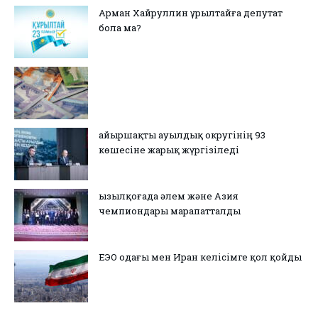
Арман Хайруллин Құрылтайға депутат
бола ма?
Қайыршақты ауылдық округінің 93
көшесіне жарық жүргізіледі
Қызылқоғада әлем және Азия
чемпиондары марапатталды
ЕЭО одағы мен Иран келісімге қол қойды