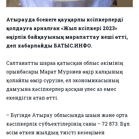
Атырауда бәсекеге қауқарлы кәсіпкерлерді
қолдауға арналған «Жыл кәсіпкері 2023»
өңірлік байқауының марапаттау кеші өтті,
деп хабарлайды БАТЫС.ИНФО.
Салтанатты шараға қатысқан облыс әкімінің
орынбасары Марат Мурзиев өңір халқының
қолайлы өмір сүруіне, ел экономикасының
дамуына кәсіпкерлер қосқан үлес аз емес
екендігін атап өтті.
– Бүгінде Атырау облысында шағын және орта
кәсіпкерлік субъектілерінің саны – 72 873. Бұл
өсім өткен жылдың тиісті кезеңімен