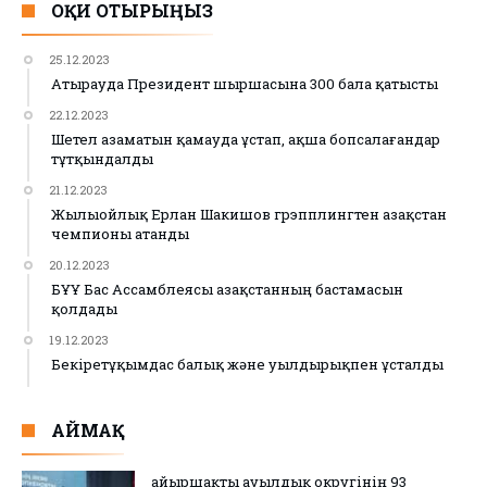
ОҚИ ОТЫРЫҢЫЗ
25.12.2023
Атырауда Президент шыршасына 300 бала қатысты
22.12.2023
Шетел азаматын қамауда ұстап, ақша бопсалағандар
тұтқындалды
21.12.2023
Жылыойлық Ерлан Шакишов грэпплингтен Қазақстан
чемпионы атанды
20.12.2023
БҰҰ Бас Ассамблеясы Қазақстанның бастамасын
қолдады
19.12.2023
Бекіретұқымдас балық және уылдырықпен ұсталды
АЙМАҚ
Қайыршақты ауылдық округінің 93