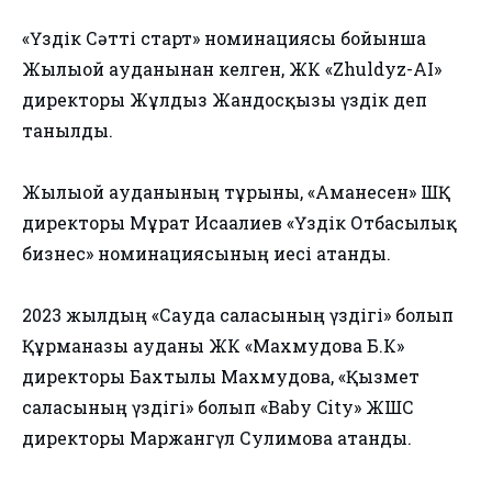
«Үздік Сәтті старт» номинациясы бойынша
Жылыой ауданынан келген, ЖК «Zhuldyz-AI»
директоры Жұлдыз Жандосқызы үздік деп
танылды.
Жылыой ауданының тұрғыны, «Аманесен» ШҚ
директоры Мұрат Исағалиев «Үздік Отбасылық
бизнес» номинациясының иесі атанды.
2023 жылдың «Сауда саласының үздігі» болып
Құрманғазы ауданы ЖК «Махмудова Б.К»
директоры Бахтылы Махмудова, «Қызмет
саласының үздігі» болып «Baby City» ЖШС
директоры Маржангүл Сулимова атанды.