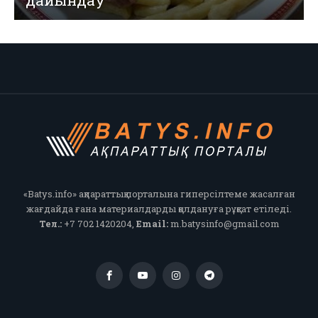
дайындау
«Batys.info» ақпараттық порталына гиперсілтеме жасалған
жағдайда ғана материалдарды қолдануға рұқсат етіледі.
Тел.:
+7 702 1420204,
Email:
m.batysinfo@gmail.com