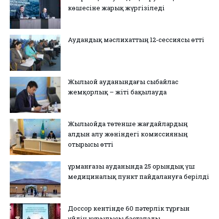
көшесіне жарық жүргізіледі
Аудандық мәслихаттың 12-сессиясы өтті
Жылыой ауданындағы сыбайлас
жемқорлық – жіті бақылауда
Жылыойда төтенше жағдайлардың
алдын алу жөніндегі комиссияның
отырысы өтті
Құрманғазы ауданында 25 орындық үш
медициналық пункт пайдалануға берілді
Доссор кентінде 60 пәтерлік тұрғын
үйдің құрылысы басталады