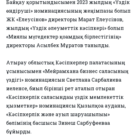
Байқау қорытындысымен 2023 жылдың «Үздік
өндіруші» номинациясының жеңімпазы болып
ЖК «Елеусінов» директоры Марат Елеусінов,
жылдың «Үздік әлеуметтік кәсіпкері» болып
«Миялы мүгедектер қоғамдық бірлестігінің»
директоры Асылбек Мұратов танылды.
Атырау облыстық Кәсіпкерлер палатасының
ұсынысымен «Мейрамхана бизнес саласының
үздігі» номинациясын Светлана Сарбалиева
иеленсе, биыл бірінші рет аталып отырған
«Кәсіпкерлік саласындағы үздік мемлекеттік
қызметкер» номинациясы Қызылқоға ауданы,
«Кәсіпкерлік және ауыл шаруашылығы»
бөлімінің басшысы Зинеш Сарбуфееваға
бұйырды.