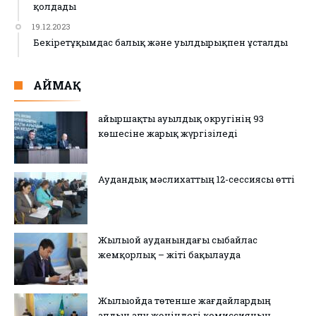
қолдады
19.12.2023
Бекіретұқымдас балық және уылдырықпен ұсталды
АЙМАҚ
Қайыршақты ауылдық округінің 93
көшесіне жарық жүргізіледі
Аудандық мәслихаттың 12-сессиясы өтті
Жылыой ауданындағы сыбайлас
жемқорлық – жіті бақылауда
Жылыойда төтенше жағдайлардың
алдын алу жөніндегі комиссияның