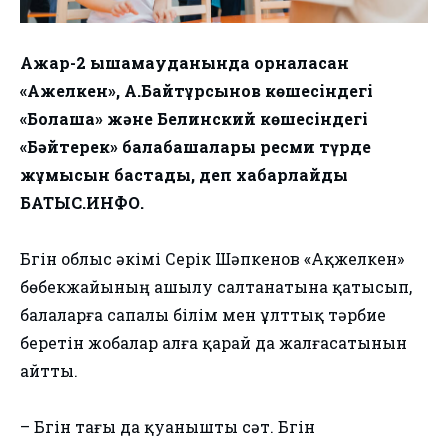
Ақжар-2 ықшамауданында орналасқан
«Ақжелкен», А.Байтұрсынов көшесіндегі
«Болашақ» және Белинский көшесіндегі
«Бәйтерек» балабақшалары ресми түрде
жұмысын бастады, деп хабарлайды
БАТЫС.ИНФО.
Бүгін облыс әкімі Серік Шәпкенов «Ақжелкен»
бөбекжайының ашылу салтанатына қатысып,
балаларға сапалы білім мен ұлттық тәрбие
беретін жобалар алға қарай да жалғасатынын
айтты.
– Бүгін тағы да қуанышты сәт. Бүгін