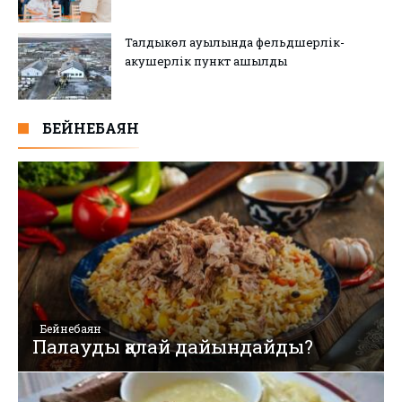
Талдыкөл ауылында фельдшерлік-
акушерлік пункт ашылды
БЕЙНЕБАЯН
Бейнебаян
Палауды қалай дайындайды?