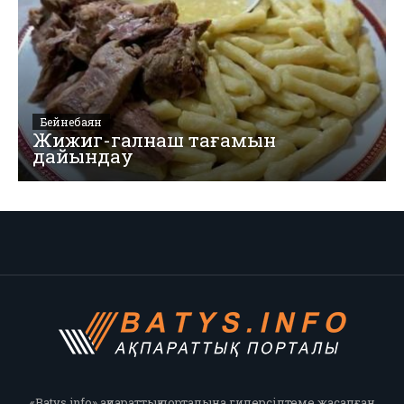
Бейнебаян
Жижиг-галнаш тағамын
дайындау
«Batys.info» ақпараттық порталына гиперсілтеме жасалған