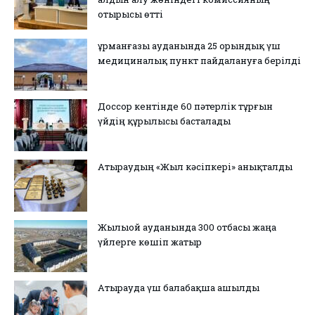
отырысы өтті
Құрманғазы ауданында 25 орындық үш
медициналық пункт пайдалануға берілді
Доссор кентінде 60 пәтерлік тұрғын
үйдің құрылысы басталады
Атыраудың «Жыл кәсіпкері» анықталды
Жылыой ауданында 300 отбасы жаңа
үйлерге көшіп жатыр
Атырауда үш балабақша ашылды