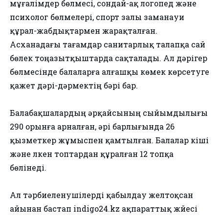
мұғалімдер бөлмесі, сондай-ақ логопед және
психолог бөлмелері, спорт залы заманауи
құрал-жабдықтармен жарақталған.
Асханадағы тағамдар санитарлық талапқа сай
бөлек тоңазытқыштарда сақталады. Ал дәрігер
бөлмесінде балаларға алғашқы көмек көрсетуге
қажет дәрі-дәрмектің бәрі бар.
Балабақшалардың әрқайсының сыйымдылығы
290 орынға арналған, әрі барлығында 26
қызметкер жұмыспен қамтылған. Балалар кіші
және үлкен топтардан құралған 12 топқа
бөлінеді.
Ал тәрбиеленушілерді қабылдау желтоқсан
айынан бастап indigo24.kz ақпараттық жүйесі