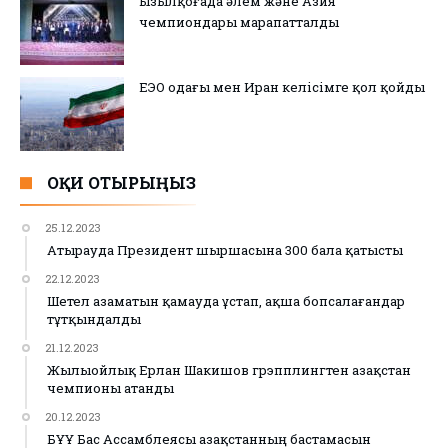
Қызылқоғада әлем және Азия
чемпиондары марапатталды
ЕЭО одағы мен Иран келісімге қол қойды
ОҚИ ОТЫРЫҢЫЗ
25.12.2023
Атырауда Президент шыршасына 300 бала қатысты
22.12.2023
Шетел азаматын қамауда ұстап, ақша бопсалағандар
тұтқындалды
21.12.2023
Жылыойлық Ерлан Шакишов грэпплингтен Қазақстан
чемпионы атанды
20.12.2023
БҰҰ Бас Ассамблеясы Қазақстанның бастамасын