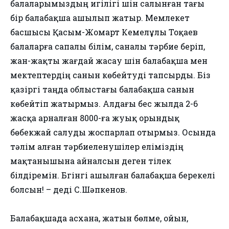
балаларымыздың игілігі үшін салынған тағы
бір балабақша ашылып жатыр. Мемлекет
басшысы Қасым-Жомарт Кемелұлы Тоқаев
балаларға сапалы білім, саналы тәрбие беріп,
жан-жақты жағдай жасау үшін балабақша мен
мектептердің санын көбейтуді тапсырды. Біз
қазіргі таңда облыстағы балабақша санын
көбейтіп жатырмыз. Алдағы бес жылда 2-6
жасқа арналған 8000-ға жуық орындық
бөбекжай салуды жоспарлап отырмыз. Осында
тәлім алған тәрбиеленушілер еліміздің
мақтанышына айналсын деген тілек
білдіремін. Бүгінгі ашылған балабақша берекелі
болсын! – деді С.Шәпкенов.
Балабақшада асхана, жатын бөлме, ойын,