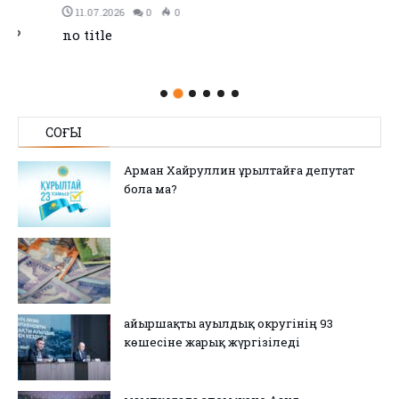
11.07.2026
0
0
no title
СОҢҒЫ
Арман Хайруллин Құрылтайға депутат
бола ма?
Қайыршақты ауылдық округінің 93
көшесіне жарық жүргізіледі