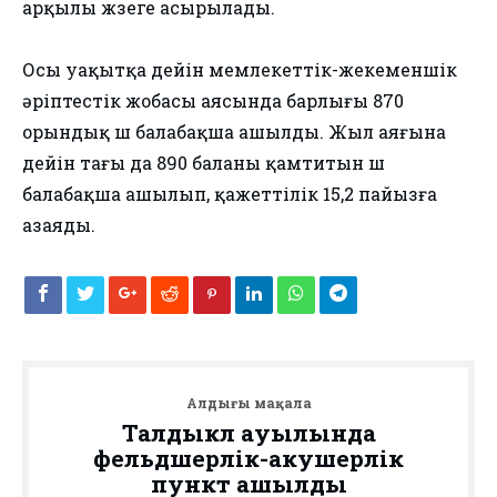
арқылы жүзеге асырылады.
Осы уақытқа дейін мемлекеттік-жекеменшік
әріптестік жобасы аясында барлығы 870
орындық үш балабақша ашылды. Жыл аяғына
дейін тағы да 890 баланы қамтитын үш
балабақша ашылып, қажеттілік 15,2 пайызға
азаяды.
Алдыңғы мақала
Талдыкөл ауылында
фельдшерлік-акушерлік
пункт ашылды