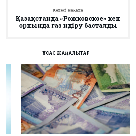
Келесі мақала
Қазақстанда «Рожковское» кен
орнында газ өндіру басталды
ҰҚСАС ЖАҢАЛЫҚТАР