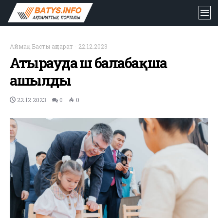
Аймақ
-
Басты ақпарат
-
22.12.2023
Атырауда үш балабақша
ашылды
22.12.2023
0
0