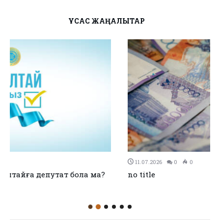
ҰҚСАС ЖАҢАЛЫҚТАР
11.07.2026
0
0
no title