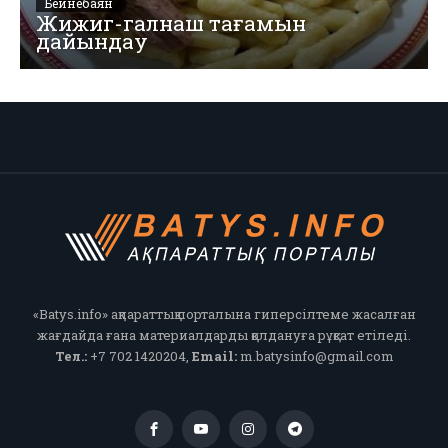
Бейнебаян
Жижиг-галнаш тағамын
дайындау
«Batys.info» ақпараттық порталына гиперсілтеме жасалған
жағдайда ғана материалдарды қолдануға рұқсат етіледі.
Тел.:
+7 702 1420204,
Email:
m.batysinfo@gmail.com