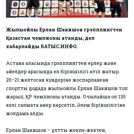
Жылыойлық Ерлан Шакишов грэпплингтен
Қазақстан чемпионы атанды, деп
хабарлайды БАТЫС.ИНФО.
Астана қаласында грэпплингтен ерлер және
әйелдер арасында ел біріншілігі өтіп жатыр.
20–21 желтоқсан күндеріне жоспарланған
спорттық додада жылыойлық Ерлан Шакишов топ
жарып, ҚР чемпионы атанды. Очылайша ол 130
келі салмақта өнер көрсетіп, Әлем біріншілігіне
жолдама алды.
Ерлан Шакишов – ұлттық жекпе-жектен,