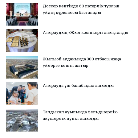
Доссор кентінде 60 пәтерлік тұрғын
үйдің құрылысы басталады
Атыраудың «Жыл кәсіпкері» анықталды
Жылыой ауданында 300 отбасы жаңа
үйлерге көшіп жатыр
Атырауда үш балабақша ашылды
Талдыкөл ауылында фельдшерлік-
акушерлік пункт ашылды