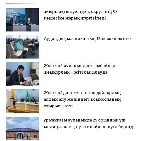
Қайыршақты ауылдық округінің 93
көшесіне жарық жүргізіледі
Аудандық мәслихаттың 12-сессиясы өтті
Жылыой ауданындағы сыбайлас
жемқорлық – жіті бақылауда
Жылыойда төтенше жағдайлардың
алдын алу жөніндегі комиссияның
отырысы өтті
Құрманғазы ауданында 25 орындық үш
медициналық пункт пайдалануға берілді