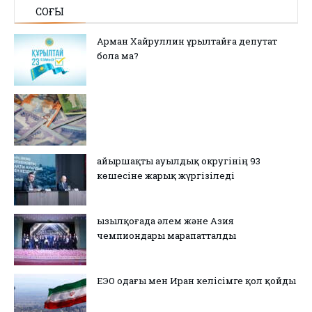
СОҢҒЫ
Арман Хайруллин Құрылтайға депутат
бола ма?
Қайыршақты ауылдық округінің 93
көшесіне жарық жүргізіледі
Қызылқоғада әлем және Азия
чемпиондары марапатталды
ЕЭО одағы мен Иран келісімге қол қойды