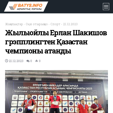
Жаңалықтар
-
Оқи отырыңыз
-
Спорт
-
21.12.2023
Жылыойлық Ерлан Шакишов
грэпплингтен Қазақстан
чемпионы атанды
21.12.2023
0
0