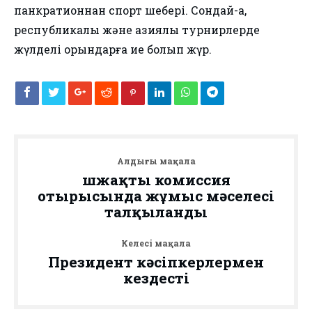
панкратионнан спорт шебері. Сондай-ақ,
республикалық және азиялық турнирлерде
жүлделі орындарға ие болып жүр.
Алдыңғы мақала
Үшжақты комиссия
отырысында жұмыс мәселесі
талқыланды
Келесі мақала
Президент кәсіпкерлермен
кездесті