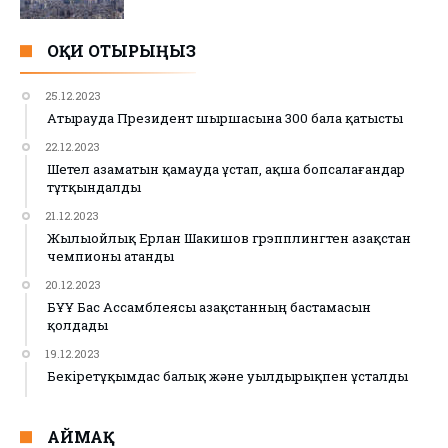
ОҚИ ОТЫРЫҢЫЗ
25.12.2023
Атырауда Президент шыршасына 300 бала қатысты
22.12.2023
Шетел азаматын қамауда ұстап, ақша бопсалағандар
тұтқындалды
21.12.2023
Жылыойлық Ерлан Шакишов грэпплингтен Қазақстан
чемпионы атанды
20.12.2023
БҰҰ Бас Ассамблеясы Қазақстанның бастамасын
қолдады
19.12.2023
Бекіретұқымдас балық және уылдырықпен ұсталды
АЙМАҚ