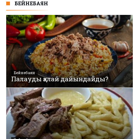
БЕЙНЕБАЯН
Бейнебаян
Палауды қалай дайындайды?