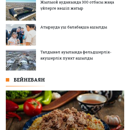
Жылыой ауданында 300 отбасы жаңа
үйлерге көшіп жатыр
Атырауда үш балабақша ашылды
Талдыкөл ауылында фельдшерлік-
акушерлік пункт ашылды
БЕЙНЕБАЯН