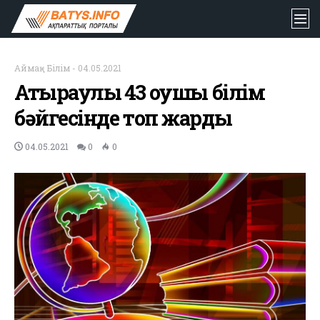
Аймақ
-
Білім
-
04.05.2021
Атыраулық 43 оқушы білім
бәйгесінде топ жарды
04.05.2021
0
0