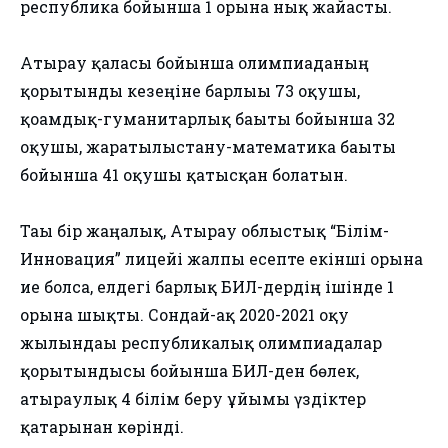
республика бойынша 1 орынға нық жайғасты.
Атырау қаласы бойынша олимпиаданың
қорытынды кезеңіне барлығы 73 оқушы,
қоғамдық-гуманитарлық бағыты бойынша 32
оқушы, жаратылыстану-математика бағыты
бойынша 41 оқушы қатысқан болатын.
Тағы бір жаңалық, Атырау облыстық “Білім-
Инновация” лицейі жалпы есепте екінші орынға
ие болса, елдегі барлық БИЛ-дердің ішінде 1
орынға шықты. Сондай-ақ 2020-2021 оқу
жылындағы республикалық олимпиадалар
қорытындысы бойынша БИЛ-ден бөлек,
атыраулық 4 білім беру ұйымы үздіктер
қатарынан көрінді.