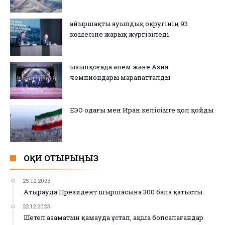
Қайыршақты ауылдық округінің 93
көшесіне жарық жүргізіледі
Қызылқоғада әлем және Азия
чемпиондары марапатталды
ЕЭО одағы мен Иран келісімге қол қойды
ОҚИ ОТЫРЫҢЫЗ
25.12.2023
Атырауда Президент шыршасына 300 бала қатысты
22.12.2023
Шетел азаматын қамауда ұстап, ақша бопсалағандар