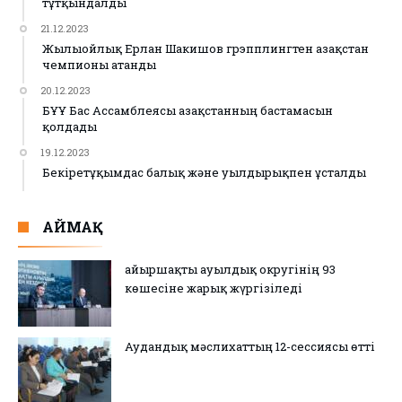
тұтқындалды
21.12.2023
Жылыойлық Ерлан Шакишов грэпплингтен Қазақстан
чемпионы атанды
20.12.2023
БҰҰ Бас Ассамблеясы Қазақстанның бастамасын
қолдады
19.12.2023
Бекіретұқымдас балық және уылдырықпен ұсталды
АЙМАҚ
Қайыршақты ауылдық округінің 93
көшесіне жарық жүргізіледі
Аудандық мәслихаттың 12-сессиясы өтті