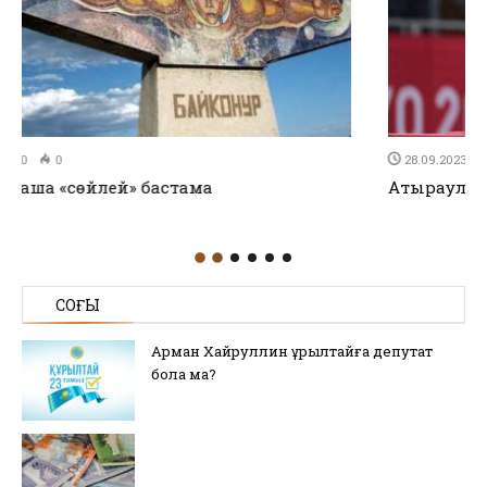
28.09.2023
0
0
Атыраулық Жансель Дениз – қола жүлдегер
СОҢҒЫ
Арман Хайруллин Құрылтайға депутат
бола ма?