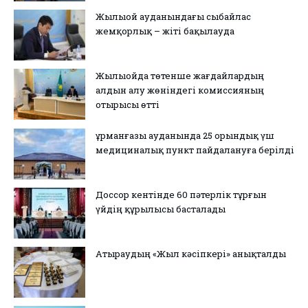
Жылыой ауданындағы сыбайлас
жемқорлық – жіті бақылауда
Жылыойда төтенше жағдайлардың
алдын алу жөніндегі комиссияның
отырысы өтті
Құрманғазы ауданында 25 орындық үш
медициналық пункт пайдалануға берілді
Доссор кентінде 60 пәтерлік тұрғын
үйдің құрылысы басталады
Атыраудың «Жыл кәсіпкері» анықталды