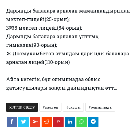
Дарынды балаларға арналған мамандандырылған
мектеп-лицейі(25-орын);
№38 мектеп-лицейі(84-орын);
Дарынды балаларға арналған ұлттық
гимназия(90-орын);
Ж.Досмұхамбетов атындағы дарынды балаларға
арналған лицей(110-орын)
Айта кетелік, бұл олимпиадаға облыс
қатысушылары жақсы дайындықтан өтті.
КІЛТТІК СӨЗДЕР
мектеп
оқушы
олимпиада