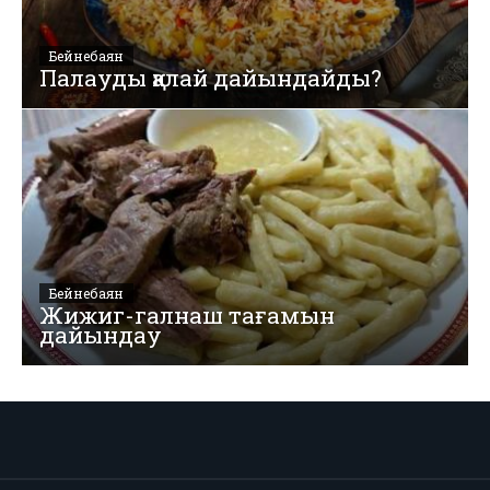
Бейнебаян
Палауды қалай дайындайды?
Бейнебаян
Жижиг-галнаш тағамын
дайындау