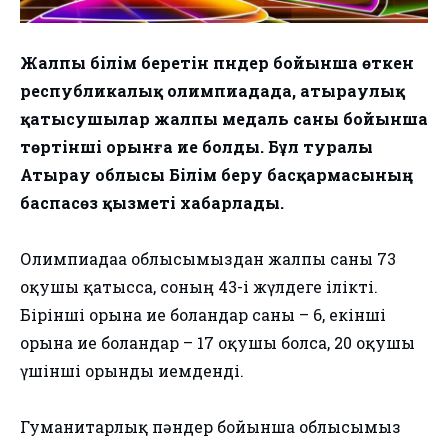
Жалпы білім беретін пәндер бойынша өткен
республикалық олимпиадада, атыраулық
қатысушылар жалпы медаль саны бойынша
төртінші орынға ие болды. Бұл туралы
Атырау облысы Білім беру басқармасының
баспасөз қызметі хабарлады.
Олимпиадаға облысымыздан жалпы саны 73
оқушы қатысса, соның 43-і жүлдеге ілікті.
Бірінші орынға ие болғандар саны – 6, екінші
орынға ие болғандар – 17 оқушы болса, 20 оқушы
үшінші орынды иемденді.
Гуманитарлық пәндер бойынша облысымыз