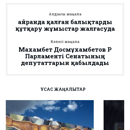
Алдыңғы мақала
Қайранда қалған балықтарды
құтқару жұмыстар жалғасуда
Келесі мақала
Махамбет Досмұхамбетов ҚР
Парламенті Сенатының
депутаттарын қабылдады
ҰҚСАС ЖАҢАЛЫҚТАР