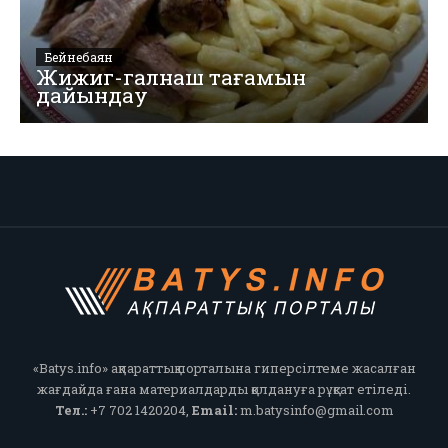
Бейнебаян
Жижиг-галнаш тағамын
дайындау
«Batys.info» ақпараттық порталына гиперсілтеме жасалған
жағдайда ғана материалдарды қолдануға рұқсат етіледі.
Тел.:
+7 702 1420204,
Email:
m.batysinfo@gmail.com