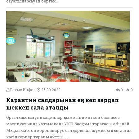
сауалына жауап берген…
Батыс Инфо
25.09.2020
0
0
Карантин салдарынан ең көп зардап
шеккен сала аталды
Орталық коммуникациялар қызметінде өткен баспасөз
мәслихатында «Атамекен» ҰКП басқарма төрағасы Абылай
Мырзахметов коронавирус салдарынан жұмысы қиындаған
кәсіпкерлер туралы айтты. –…