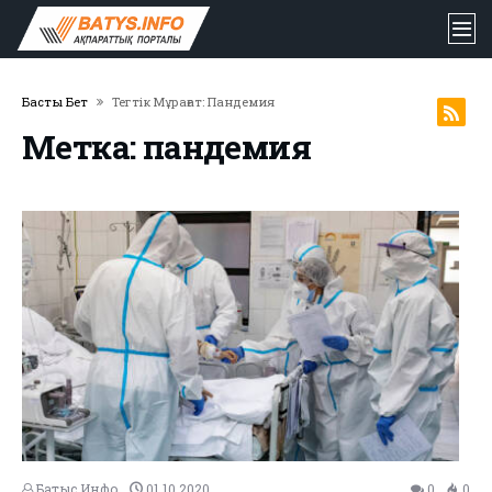
Басты Бет
Тегтік Мұрағат: Пандемия
Метка: пандемия
Батыс Инфо
01.10.2020
0
0