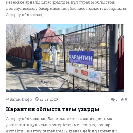
кезеңіне арнайы штаб құрылды. Бұл туралы облыстық
денсаулық сақтау басқармасының баспасөз қызметі хабарлады.
Атырау облыстық…
Батыс Инфо
28.09.2020
0
0
Карантин облыста тағы ұзарды
Атырау облысының Бас мемлекеттік санитариялық
дәрігерінің қаулысына өзгерістер мен толықтырулар
енгізілді. Шектеу шаралары 12 қазанға дейін ұзартылды.