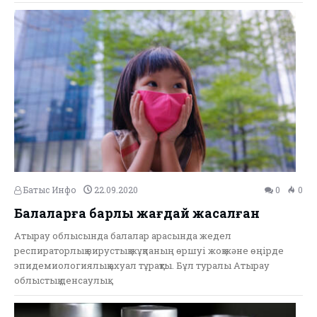
Батыс Инфо
22.09.2020
0
0
Балаларға барлық жағдай жасалған
Атырау облысында балалар арасында жедел
респираторлық вирустық жұқпаның өршуі жоқ және өңірде
эпидемиологиялық ахуал тұрақты. Бұл туралы Атырау
облыстық денсаулық…