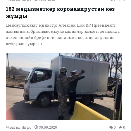
182 медқызметкер коронавирустан көз
жұмды
Денсаулық сақтау министрі Алексей Цой ҚР Президенті
жанындағы Орталық коммуникациялар қызметі алаңында
өткен онлайн брифингте пандемия кезінде инфекция
жұқтырып ауырған…
Батыс Инфо
30.09.2020
0
0