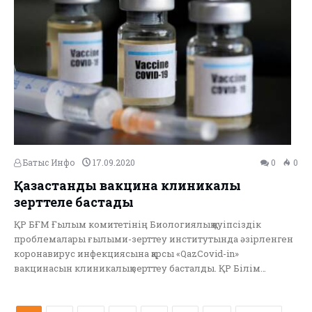
Батыс Инфо
17.09.2020
0
0
Қазақстандық вакцина клиникалық
зерттеле бастады
ҚР БҒМ Ғылым комитетінің Биологиялық қауіпсіздік
проблемалары ғылыми-зерттеу институтында әзірленген
коронавирус инфекциясына қарсы «QazCovid-in»
вакцинасын клиникалық зерттеу басталды. ҚР Білім…