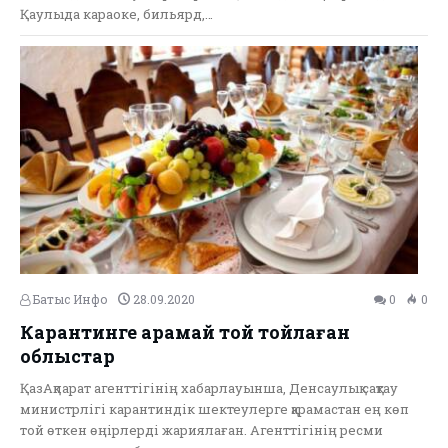
Қаулыда караоке, бильярд,…
Батыс Инфо
28.09.2020
0
0
Карантинге қарамай той тойлаған
облыстар
ҚазАқпарат агенттігінің хабарлауынша, Денсаулық сақтау
министрлігі карантиндік шектеулерге қарамастан ең көп
той өткен өңірлерді жариялаған. Агенттігінің ресми