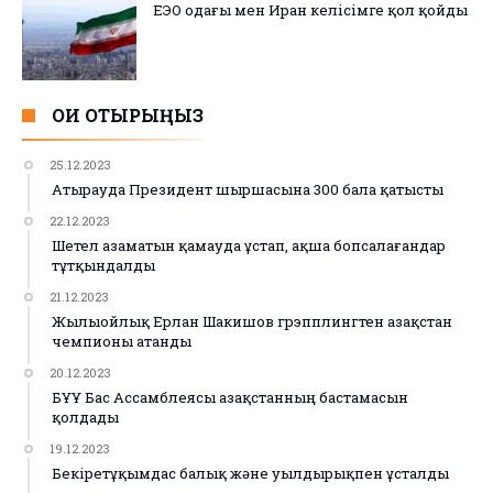
ЕЭО одағы мен Иран келісімге қол қойды
ОҚИ ОТЫРЫҢЫЗ
25.12.2023
Атырауда Президент шыршасына 300 бала қатысты
22.12.2023
Шетел азаматын қамауда ұстап, ақша бопсалағандар
тұтқындалды
21.12.2023
Жылыойлық Ерлан Шакишов грэпплингтен Қазақстан
чемпионы атанды
20.12.2023
БҰҰ Бас Ассамблеясы Қазақстанның бастамасын
қолдады
19.12.2023
Бекіретұқымдас балық және уылдырықпен ұсталды