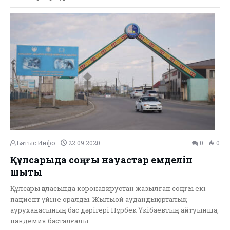
Батыс Инфо
22.09.2020
0
0
Құлсарыда соңғы науқастар емделіп
шықты
Құлсары қаласында коронавирустан жазылған соңғы екі
пациент үйіне оралды. Жылыой аудандық орталық
ауруханасының бас дәрігері Нұрбек Үкібаевтың айтуынша,
пандемия басталғалы…