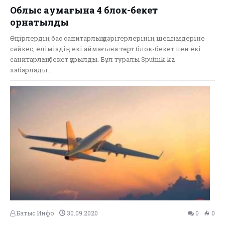
Облыс аумағына 4 блок-бекет
орнатылды
Өңірлердің бас санитарлық дәрігерлерінің шешімдеріне
сәйкес, еліміздің екі аймағына төрт блок-бекет пен екі
санитарлық бекет құрылды. Бұл туралы Sputnik.kz
хабарлады.…
Батыс Инфо
30.09.2020
0
0