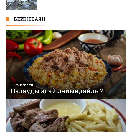
БЕЙНЕБАЯН
Бейнебаян
Палауды қалай дайындайды?