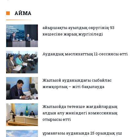
АЙМАҚ
Қайыршақты ауылдық округінің 93
көшесіне жарық жүргізіледі
Аудандық мәслихаттың 12-сессиясы өтті
Жылыой ауданындағы сыбайлас
жемқорлық – жіті бақылауда
Жылыойда төтенше жағдайлардың
алдын алу жөніндегі комиссияның
отырысы өтті
Құрманғазы ауданында 25 орындық үш