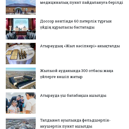
медициналық пункт пайдалануға берілді
Доссор кентінде 60 пәтерлік тұрғын
үйдің құрылысы басталады
Атыраудың «Жыл кәсіпкері» анықталды
Жылыой ауданында 300 отбасы жаңа
үйлерге көшіп жатыр
Атырауда үш балабақша ашылды
Талдыкөл ауылында фельдшерлік-
акушерлік пункт ашылды