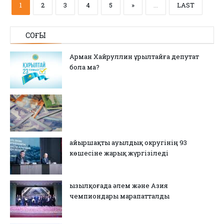
1
2
3
4
5
»
...
LAST
СОҢҒЫ
Арман Хайруллин Құрылтайға депутат
бола ма?
Қайыршақты ауылдық округінің 93
көшесіне жарық жүргізіледі
Қызылқоғада әлем және Азия
чемпиондары марапатталды