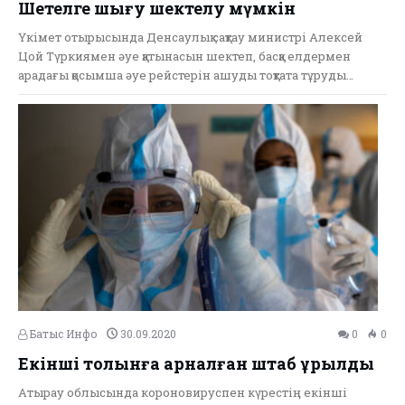
Шетелге шығу шектелу мүмкін
Үкімет отырысында Денсаулық сақтау министрі Алексей
Цой Түркиямен әуе қатынасын шектеп, басқа елдермен
арадағы қосымша әуе рейстерін ашуды тоқтата тұруды…
Батыс Инфо
30.09.2020
0
0
Екінші толқынға арналған штаб құрылды
Атырау облысында короновируспен күрестің екінші