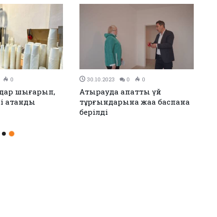
0
30.10.2023
0
0
ндар шығарып,
Атырауда апатты үй
рі атанды
тұрғындарына жаңа баспана
берілді