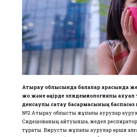
Атырау облысында балалар арасында жед
жоқ және өңірде эпидемиологиялық ахуал 
денсаулық сақтау басқармасының баспасөз 
№2 Атырау облыстық жұқпалы аурулар ауру
Сидешованың айтуынша, жедел респираторлы
тұрақты. Вирустық жұқпалы аурулар өрши қал