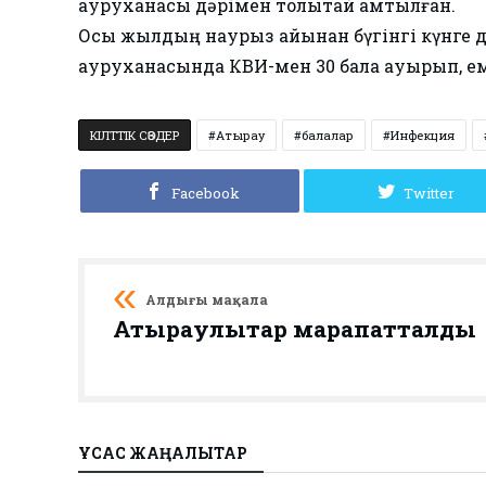
ауруханасы дәрімен толықтай қамтылған.
Осы жылдың наурыз айынан бүгінгі күнге д
ауруханасында КВИ-мен 30 бала ауырып, е
КІЛТТІК СӨЗДЕР
Атырау
балалар
Инфекция
Facebook
Twitter
Алдыңғы мақала
Атыраулықтар марапатталды
ҰҚСАС ЖАҢАЛЫҚТАР