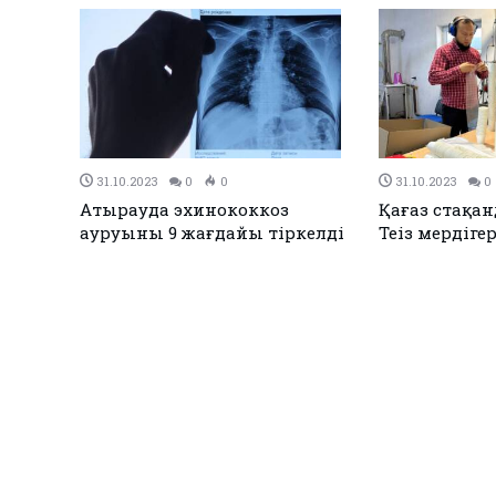
31.10.2023
0
0
31.10.2023
0
Атырауда эхинококкоз
Қағаз стақа
ауруының 9 жағдайы тіркелді
Теңіз мердіге