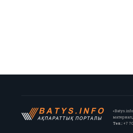
«Batys.in
материалд
Тел.:
+7 70