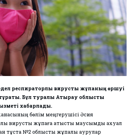
ел респираторлық вирустық жұқпаның өршуі
тұрақты. Бұл туралы Атырау облыстық
қызметі хабарлады.
ханасының бөлім меңгерушісі Әсия
қ вирустық жұқпаға қатысты маусымдық ахуал
ған тұста №2 облыстық жұқпалы аурулар