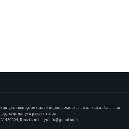
fo» ақпараттық порталына гиперсілтеме жасалған жағдайда ғана
арды қолдануға рұқсат етіледі.
2 1420204,
Email:
m.batysinfo@gmail.com