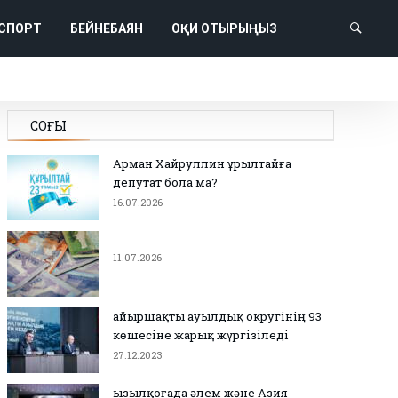
СПОРТ
БЕЙНЕБАЯН
ОҚИ ОТЫРЫҢЫЗ
СОҢҒЫ
Арман Хайруллин Құрылтайға
депутат бола ма?
16.07.2026
11.07.2026
Қайыршақты ауылдық округінің 93
көшесіне жарық жүргізіледі
27.12.2023
Қызылқоғада әлем және Азия