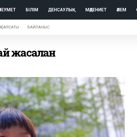
ӘЛЕУМЕТ
БІЛІМ
ДЕНСАУЛЫҚ
МӘДЕНИЕТ
ӘЛЕМ
Қ САЯСАТЫ
БАЙЛАНЫС
ай жасалған