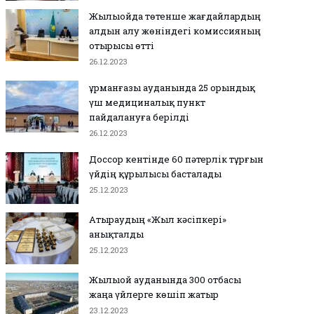
Жылыойда төтенше жағдайлардың
алдын алу жөніндегі комиссияның
отырысы өтті
26.12.2023
Құрманғазы ауданында 25 орындық
үш медициналық пункт
пайдалануға берілді
26.12.2023
Доссор кентінде 60 пәтерлік тұрғын
үйдің құрылысы басталады
25.12.2023
Атыраудың «Жыл кәсіпкері»
анықталды
25.12.2023
Жылыой ауданында 300 отбасы
жаңа үйлерге көшіп жатыр
23.12.2023