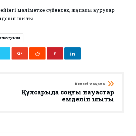
ейінгі мәліметке сүйенсек, жұқпалы аурулар
мделіп шықты.
пандемия
Келесі мақала
Құлсарыда соңғы науқастар
емделіп шықты