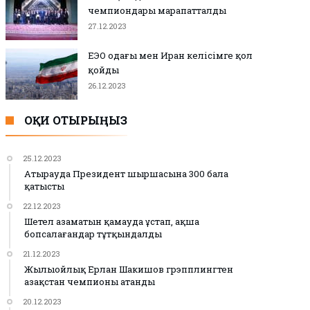
чемпиондары марапатталды
27.12.2023
ЕЭО одағы мен Иран келісімге қол
қойды
26.12.2023
ОҚИ ОТЫРЫҢЫЗ
25.12.2023
Атырауда Президент шыршасына 300 бала
қатысты
22.12.2023
Шетел азаматын қамауда ұстап, ақша
бопсалағандар тұтқындалды
21.12.2023
Жылыойлық Ерлан Шакишов грэпплингтен
Қазақстан чемпионы атанды
20.12.2023