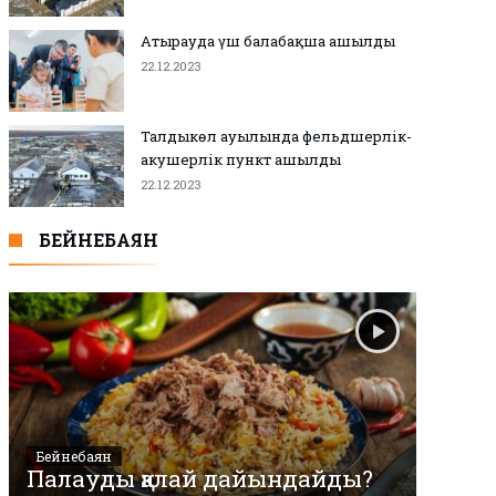
Атырауда үш балабақша ашылды
22.12.2023
Талдыкөл ауылында фельдшерлік-
акушерлік пункт ашылды
22.12.2023
БЕЙНЕБАЯН
Бейнебаян
Палауды қалай дайындайды?