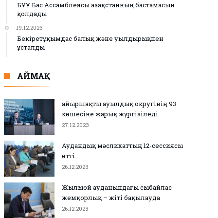
БҰҰ Бас Ассамблеясы Қазақстанның бастамасын
қолдады
19.12.2023
Бекіретұқымдас балық және уылдырықпен
ұсталды
АЙМАҚ
Қайыршақты ауылдық округінің 93
көшесіне жарық жүргізіледі
27.12.2023
Аудандық мәслихаттың 12-сессиясы
өтті
26.12.2023
Жылыой ауданындағы сыбайлас
жемқорлық – жіті бақылауда
26.12.2023