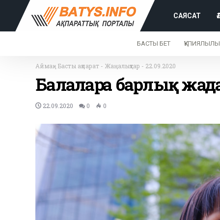
САЯСАТ
БАСТЫ БЕТ
ҚҰПИЯЛЫЛЫ
Аймақ
-
Басты ақпарат
-
Жаңалықтар
-
22.09.2020
Балаларға барлық жағд
22.09.2020
0
0