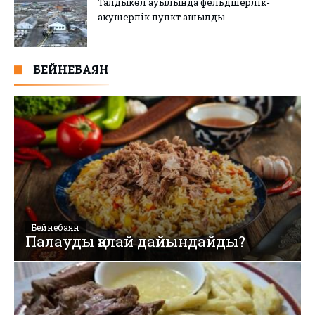
Талдыкөл ауылында фельдшерлік-
акушерлік пункт ашылды
БЕЙНЕБАЯН
Бейнебаян
Палауды қалай дайындайды?