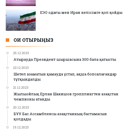
ЕЭО одағы мен Иран келісімге қол қойды
ОҚИ ОТЫРЫҢЫЗ
25.12.2023
Атырауда Президент шыршасына 300 бала қатысты
22.12.2023
Шетел азаматын қамауда ұстап, ақша бопсалағандар
тұтқындалды
21.12.2023
Жылыойлық Ерлан Шакишов грэпплингтен Қазақстан
чемпионы атанды
20.12.2023
БҰҰ Бас Ассамблеясы Қазақстанның бастамасын
қолдады
19.12.2023