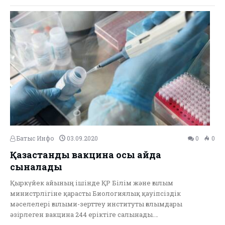
Батыс Инфо
03.09.2020
0
0
Қазақстандық вакцина осы айда
сыналады
Қыркүйек айының ішінде ҚР Білім және ғылым
министрлігіне қарасты Биологиялық қауіпсіздік
мәселелері ғылыми-зерттеу институты ғалымдары
әзірлеген вакцина 244 еріктіге салынады.…