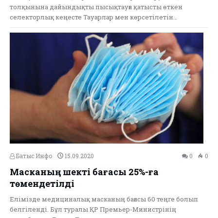
толқынына дайындықты пысықтауға қатысты өткен
селекторлық кеңесте Тауарлар мен көрсетілетін…
Батыс Инфо
15.09.2020
0
0
Масканың шекті бағасы 25%-ға
төмендетілді
Елімізде медициналық масканың бағасы 60 теңге болып
белгіленді. Бұл туралы ҚР Премьер-Министрінің