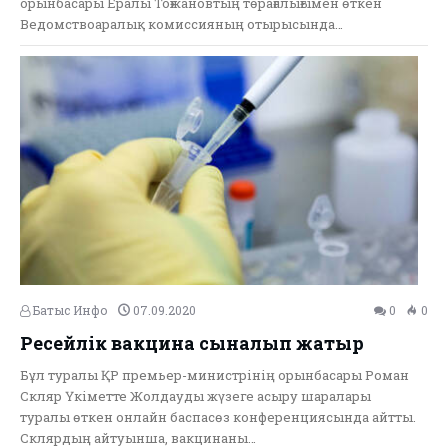
орынбасары Ералы Тоғжановтың төрағалығымен өткен
Ведомствоаралық комиссияның отырысында…
Батыс Инфо
07.09.2020
0
0
Ресейлік вакцина сыналып жатыр
Бұл туралы ҚР премьер-министрінің орынбасары Роман
Скляр Үкіметте Жолдауды жүзеге асыру шаралары
туралы өткен онлайн баспасөз конференциясында айтты.
Склярдың айтуынша, вакцинаны…