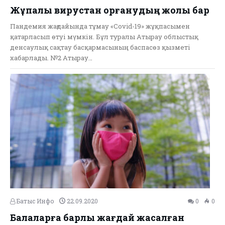
Жұқпалы вирустан қорғанудың жолы бар
Пандемия жағдайында тұмау «Сovid-19» жұқпасымен
қатарласып өтуі мүмкін. Бұл туралы Атырау облыстық
денсаулық сақтау басқармасының баспасөз қызметі
хабарлады. №2 Атырау…
Батыс Инфо
22.09.2020
0
0
Балаларға барлық жағдай жасалған