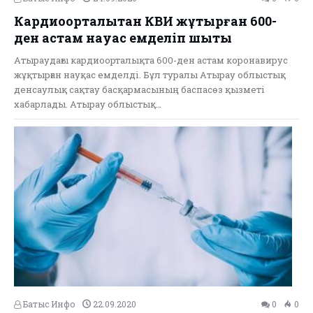
Кардиоорталықтан КВИ жұқтырған 600-
ден астам науқас емделіп шықты
Атыраудағы кардиоорталықта 600-ден астам коронавирус
жұқтырған науқас емделді. Бұл туралы Атырау облыстық
денсаулық сақтау басқармасының баспасөз қызметі
хабарлады. Атырау облыстық…
Батыс Инфо
22.09.2020
0
0