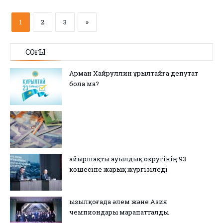
1
2
3
»
СОҢҒЫ
Арман Хайруллин Құрылтайға депутат
бола ма?
Қайыршақты ауылдық округінің 93
көшесіне жарық жүргізіледі
Қызылқоғада әлем және Азия
чемпиондары марапатталды