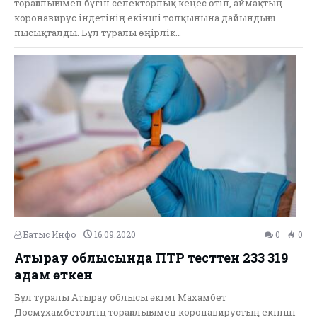
төрағалығымен бүгін селекторлық кеңес өтіп, аймақтың
коронавирус індетінің екінші толқынына дайындығы
пысықталды. Бұл туралы өңірлік…
Батыс Инфо
16.09.2020
0
0
Атырау облысында ПТР тесттен 233 319
адам өткен
Бұл туралы Атырау облысы әкімі Махамбет
Досмұхамбетовтің төрағалығымен коронавирустың екінші