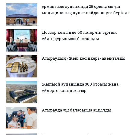
Құрманғазы ауданында 25 орындық үш
медициналық пункт пайдалануға берілді
Доссор кентінде 60 пәтерлік тұрғын
үйдің құрылысы басталады
Атыраудың «Жыл кәсіпкері» анықталды
Жылыой ауданында 300 отбасы жаңа
үйлерге көшіп жатыр
Атырауда үш балабақша ашылды