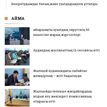
Бекіретұқымдас балық және уылдырықпен ұсталды
АЙМАҚ
Қайыршақты ауылдық округінің 93
көшесіне жарық жүргізіледі
Аудандық мәслихаттың 12-сессиясы өтті
Жылыой ауданындағы сыбайлас
жемқорлық – жіті бақылауда
Жылыойда төтенше жағдайлардың
алдын алу жөніндегі комиссияның
отырысы өтті