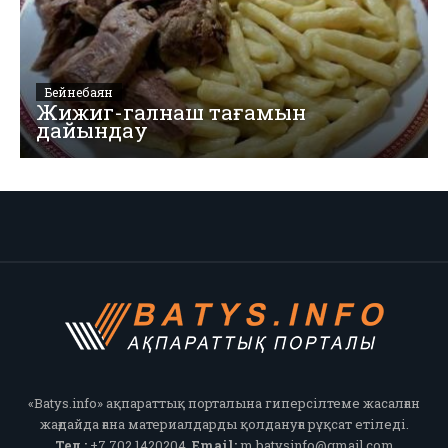
Бейнебаян
Жижиг-галнаш тағамын
дайындау
«Batys.info» ақпараттық порталына гиперсілтеме жасалған
жағдайда ғана материалдарды қолдануға рұқсат етіледі.
Тел.:
+7 702 1420204,
Email:
m.batysinfo@gmail.com