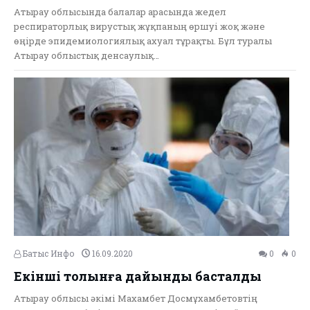
Атырау облысында балалар арасында жедел
респираторлық вирустық жұқпаның өршуі жоқ және
өңірде эпидемиологиялық ахуал тұрақты. Бұл туралы
Атырау облыстық денсаулық…
Батыс Инфо
16.09.2020
0
0
Екінші толқынға дайындық басталды
Атырау облысы әкімі Махамбет Досмұхамбетовтің