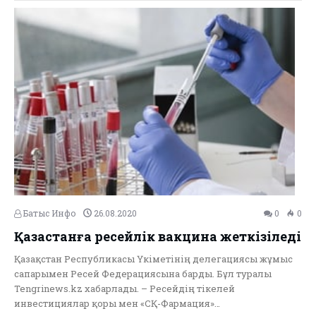
Батыс Инфо
26.08.2020
0
0
Қазақстанға ресейлік вакцина жеткізіледі
Қазақстан Республикасы Үкіметінің делегациясы жұмыс
сапарымен Ресей Федерациясына барды. Бұл туралы
Tengrinews.kz хабарлады. – Ресейдің тікелей
инвестициялар қоры мен «СҚ-Фармация»…