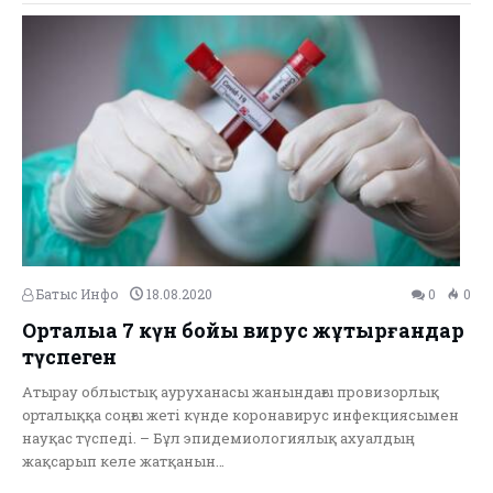
Батыс Инфо
18.08.2020
0
0
Орталыққа 7 күн бойы вирус жұқтырғандар
түспеген
Атырау облыстық ауруханасы жанындағы провизорлық
орталыққа соңғы жеті күнде коронавирус инфекциясымен
науқас түспеді. – Бұл эпидемиологиялық ахуалдың
жақсарып келе жатқанын…