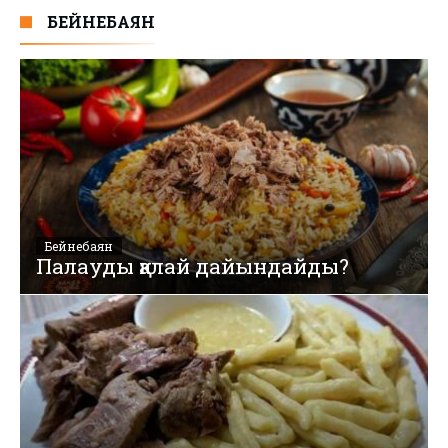
БЕЙНЕБАЯН
Бейнебаян
Палауды қалай дайындайды?