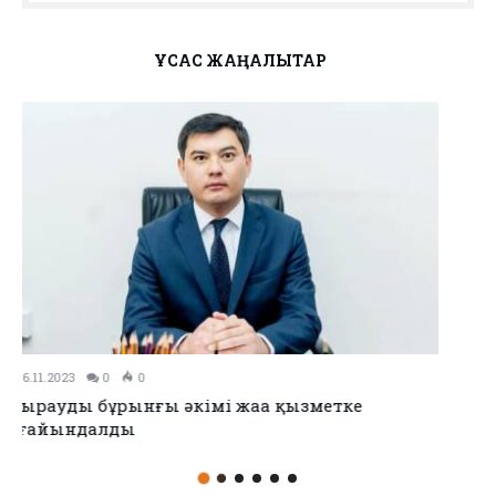
ҰҚСАС ЖАҢАЛЫҚТАР
01.11.2023
0
0
«Белсенді азаматтар» чаты арқылы күніне 15 заң
бұзушылық анықталады