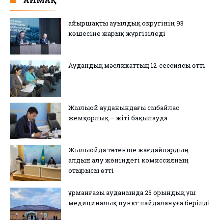
Қайыршақты ауылдық округінің 93
көшесіне жарық жүргізіледі
Аудандық мәслихаттың 12-сессиясы өтті
Жылыой ауданындағы сыбайлас
жемқорлық – жіті бақылауда
Жылыойда төтенше жағдайлардың
алдын алу жөніндегі комиссияның
отырысы өтті
Құрманғазы ауданында 25 орындық үш
медициналық пункт пайдалануға берілді