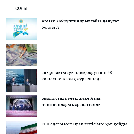
СОҢҒЫ
Арман Хайруллин Құрылтайға депутат
бола ма?
Қайыршақты ауылдық округінің 93
көшесіне жарық жүргізіледі
Қызылқоғада әлем және Азия
чемпиондары марапатталды
ЕЭО одағы мен Иран келісімге қол қойды