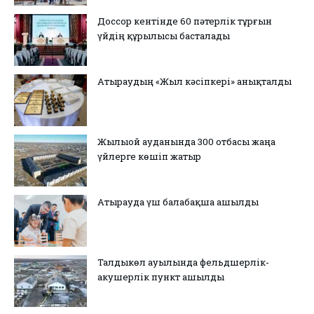
Доссор кентінде 60 пәтерлік тұрғын
үйдің құрылысы басталады
Атыраудың «Жыл кәсіпкері» анықталды
Жылыой ауданында 300 отбасы жаңа
үйлерге көшіп жатыр
Атырауда үш балабақша ашылды
Талдыкөл ауылында фельдшерлік-
акушерлік пункт ашылды