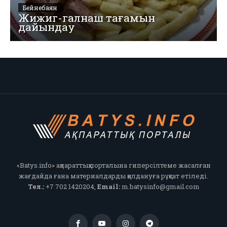
Бейнебаян
Жижиг-галнаш тағамын
дайындау
«Batys.info» ақпараттық порталына гиперсілтеме жасалған
жағдайда ғана материалдарды қолдануға рұқсат етіледі.
Тел.:
+7 702 1420204,
Email:
m.batysinfo@gmail.com