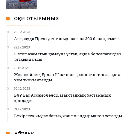
ОҚИ ОТЫРЫҢЫЗ
25.12.2023
Атырауда Президент шыршасына 300 бала қатысты
22.12.2023
Шетел азаматын қамауда ұстап, ақша бопсалағандар
тұтқындалды
21.12.2023
Жылыойлық Ерлан Шакишов грэпплингтен Қазақстан
чемпионы атанды
20.12.2023
БҰҰ Бас Ассамблеясы Қазақстанның бастамасын
қолдады
19.12.2023
Бекіретұқымдас балық және уылдырықпен ұсталды
АЙМАҚ