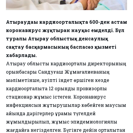
Атыраудағы кардиоорталықта 600-ден астам
коронавирус жұқтырған науқас емделді. Бұл
туралы Атырау облыстық денсаулық
сақтау басқармасының баспасөз қызметі
хабарлады.
Атырау облыстық кардиоорталық директорының
орынбасары Сандуғаш Жұмағалиеваның
мәліметінше, қауіпті індет өршіген кезде
кардиоорталықта 12 орындық провизорлық
стационар жұмыс істеген. Коронавирус
инфекциясын жұқтырушылар көбейген маусым
айында дәрігерлер құрамы түгелдей
жұмылдырылып, жұмыс эпидемиологиялық
жағдайға негізделген. Бүгінге дейін орталықтан