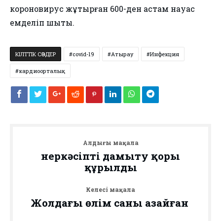
короновирус жұқтырған 600-ден астам науқас
емделіп шықты.
КІЛТТІК СӨЗДЕР
covid-19
Атырау
Инфекция
кардиоорталық
Алдыңғы мақала
Өнеркәсіпті дамыту қоры
құрылды
Келесі мақала
Жолдағы өлім саны азайған ⁩