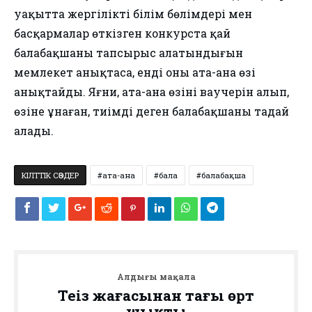
уақытта жергілікті білім бөлімдері мен
басқармалар өткізген конкурста қай
балабақшаның тапсырыс алатындығын
мемлекет анықтаса, енді оны ата-ана өзі
анықтайды. Яғни, ата-ана өзінің ваучерін алып,
өзіне ұнаған, тиімді деген балабақшаны таңдай
алады.
КІЛТТІК СӨЗДЕР
ата-ана
бала
балабақша
Алдыңғы мақала
Теңіз жағасынан тағы өрт
шықты