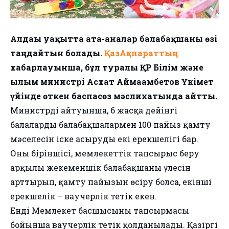
Алдағы уақытта ата-аналар балабақшаны өзі
таңдайтын болады.
ҚазАқпараттың
хабарлауынша, бұл туралы ҚР Білім және
ғылым министрі Асхат Аймағамбетов Үкімет
үйінде өткен баспасөз мәслихатында айтты.
Министрдің айтуынша, 6 жасқа дейінгі
балаларды балабақшалармен 100 пайыз қамту
мәселесін іске асырудың екі ерекшелігі бар.
Оның біріншісі, мемлекеттік тапсырыс беру
арқылы жекеменшік балабақшаның үлесін
арттырып, қамту пайызын өсіру болса, екінші
ерекшелік – ваучерлік тетік екен.
Енді Мемлекет басшысының тапсырмасы
бойынша ваучерлік тетік қолданылады. Қазіргі