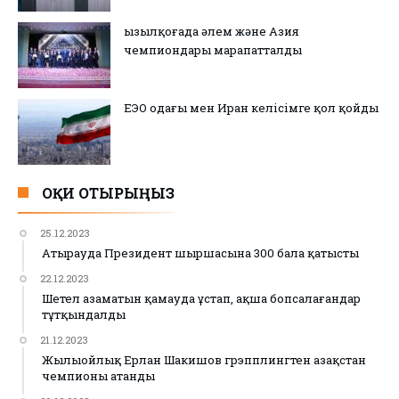
Қызылқоғада әлем және Азия
чемпиондары марапатталды
ЕЭО одағы мен Иран келісімге қол қойды
ОҚИ ОТЫРЫҢЫЗ
25.12.2023
Атырауда Президент шыршасына 300 бала қатысты
22.12.2023
Шетел азаматын қамауда ұстап, ақша бопсалағандар
тұтқындалды
21.12.2023
Жылыойлық Ерлан Шакишов грэпплингтен Қазақстан
чемпионы атанды