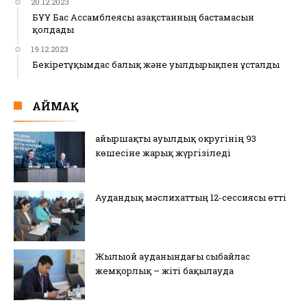
20.12.2023
БҰҰ Бас Ассамблеясы Қазақстанның бастамасын
қолдады
19.12.2023
Бекіретұқымдас балық және уылдырықпен ұсталды
АЙМАҚ
Қайыршақты ауылдық округінің 93
көшесіне жарық жүргізіледі
Аудандық мәслихаттың 12-сессиясы өтті
Жылыой ауданындағы сыбайлас
жемқорлық – жіті бақылауда