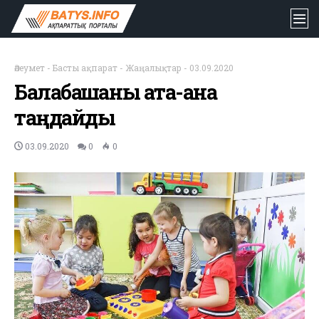
Әлеумет
-
Басты ақпарат
-
Жаңалықтар
-
03.09.2020
Балабақшаны ата-ана
таңдайды
03.09.2020
0
0