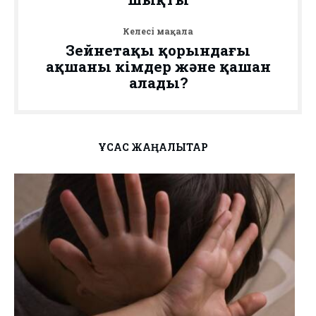
Келесі мақала
Зейнетақы қорындағы
ақшаны кімдер және қашан
алады?
ҰҚСАС ЖАҢАЛЫҚТАР