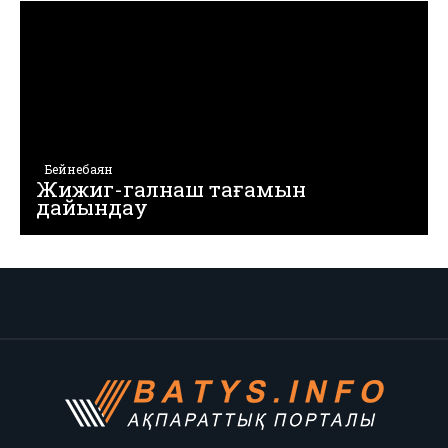
Бейнебаян
Жижиг-галнаш тағамын
дайындау