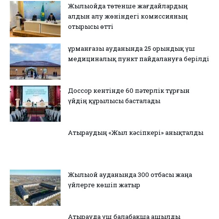
Жылыойда төтенше жағдайлардың
алдын алу жөніндегі комиссияның
отырысы өтті
Құрманғазы ауданында 25 орындық үш
медициналық пункт пайдалануға берілді
Доссор кентінде 60 пәтерлік тұрғын
үйдің құрылысы басталады
Атыраудың «Жыл кәсіпкері» анықталды
Жылыой ауданында 300 отбасы жаңа
үйлерге көшіп жатыр
Атырауда үш балабақша ашылды