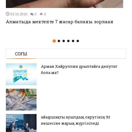
03.10.2023
0
0
Алматыда мектепте 7 жасар баланы зорлаған
СОҢҒЫ
Арман Хайруллин Құрылтайға депутат
бола ма?
Қайыршақты ауылдық округінің 93
көшесіне жарық жүргізіледі