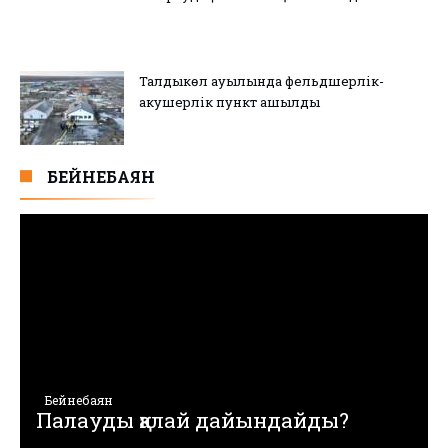
Талдыкөл ауылында фельдшерлік-
акушерлік пункт ашылды
БЕЙНЕБАЯН
Бейнебаян
Палауды қалай дайындайды?