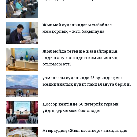
Жылыой ауданындағы сыбайлас
жемқорлық – жіті бақылауда
Жылыойда төтенше жағдайлардың
алдын алу жөніндегі комиссияның
отырысы өтті
Құрманғазы ауданында 25 орындық үш
медициналық пункт пайдалануға берілді
Доссор кентінде 60 пәтерлік тұрғын
үйдің құрылысы басталады
Атыраудың «Жыл кәсіпкері» анықталды