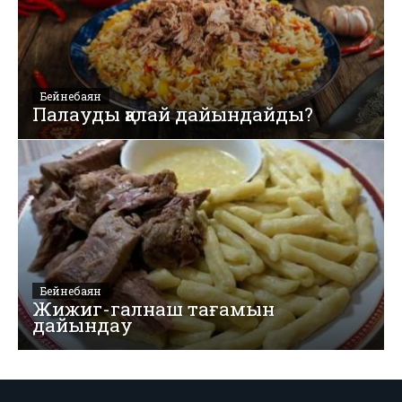
Бейнебаян
Палауды қалай дайындайды?
Бейнебаян
Жижиг-галнаш тағамын
дайындау