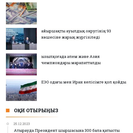
Қайыршақты ауылдық округінің 93
көшесіне жарық жүргізіледі
Қызылқоғада әлем және Азия
чемпиондары марапатталды
ЕЭО одағы мен Иран келісімге қол қойды
ОҚИ ОТЫРЫҢЫЗ
25.12.2023
Атырауда Президент шыршасына 300 бала қатысты