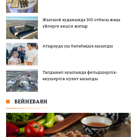
Жылыой ауданында 300 отбасы жаңа
үйлерге көшіп жатыр
Атырауда үш балабақша ашылды
Талдыкөл ауылында фельдшерлік-
акушерлік пункт ашылды
БЕЙНЕБАЯН