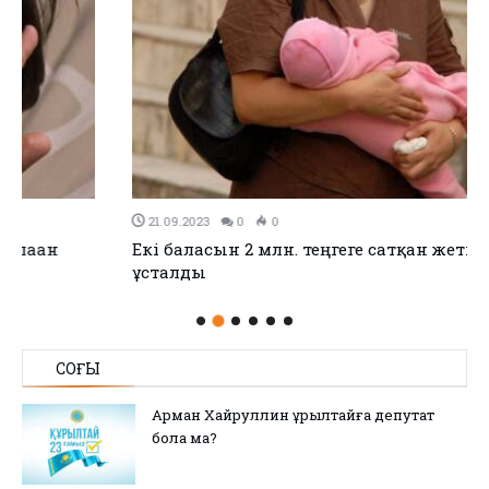
21.09.2023
0
0
Екі баласын 2 млн. теңгеге сатқан жетісулық әйел
ұсталды
СОҢҒЫ
Арман Хайруллин Құрылтайға депутат
бола ма?