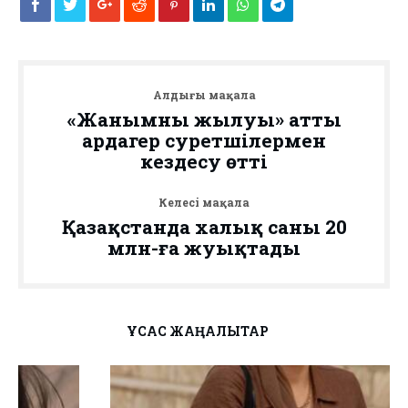
Алдыңғы мақала
«Жанымның жылуы» атты
ардагер суретшілермен
кездесу өтті
Келесі мақала
Қазақстанда халық саны 20
млн-ға жуықтады
ҰҚСАС ЖАҢАЛЫҚТАР