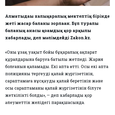
Алматыдағы халықаралық мектептің бірінде
жеті жасар баланы зорлаған. Бұл туралы
баланың анасы қоғамдық қор арқылы
хабарлады, деп мәлімдейді Zakon.kz.
«Оның ұзақ уақыт бойы бұқаралық ақпарат
құралдарына баруға батылы жетпеді. Жария
болғанын қаламады. Екі апта өтті. Осы екі апта
полицияның тергеуді қалай жүргізетінін,
сараптамаға нұсқауды қалай беретінін және
осы сараптаманы қалай жүргізетінін білуге
жеткілікті болды», — деп хабарлады қор
әлеуметтік желідегі парақшасында.