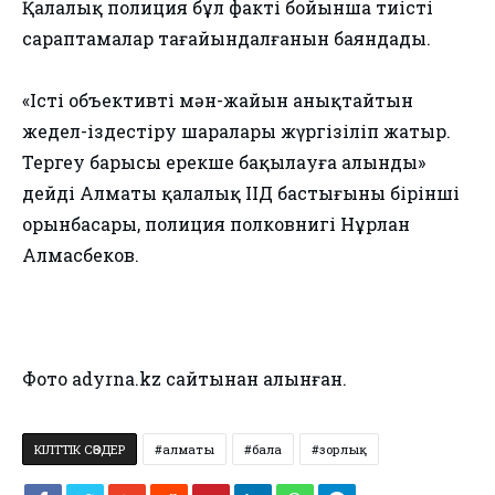
Қалалық полиция бұл факті бойынша тиісті
сараптамалар тағайындалғанын баяндады.
«Істің объективті мән-жайын анықтайтын
жедел-іздестіру шаралары жүргізіліп жатыр.
Тергеу барысы ерекше бақылауға алынды»
дейді Алматы қалалық ІІД бастығының бірінші
орынбасары, полиция полковнигі Нұрлан
Алмасбеков.
Фото adyrna.kz сайтынан алынған.
КІЛТТІК СӨЗДЕР
алматы
бала
зорлық