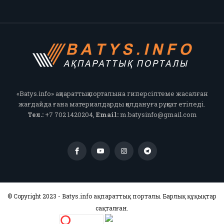
«Batys.info» ақпараттық порталына гиперсілтеме жасалған
жағдайда ғана материалдарды қолдануға рұқсат етіледі.
Тел.:
+7 702 1420204,
Email:
m.batysinfo@gmail.com
© Copyright 2023 - Batys.info ақпараттық порталы. Барлық құқықтар
сақталған.