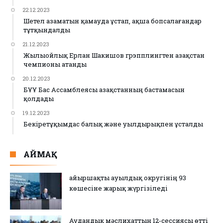
22.12.2023
Шетел азаматын қамауда ұстап, ақша бопсалағандар
тұтқындалды
21.12.2023
Жылыойлық Ерлан Шакишов грэпплингтен Қазақстан
чемпионы атанды
20.12.2023
БҰҰ Бас Ассамблеясы Қазақстанның бастамасын
қолдады
19.12.2023
Бекіретұқымдас балық және уылдырықпен ұсталды
АЙМАҚ
Қайыршақты ауылдық округінің 93
көшесіне жарық жүргізіледі
Аудандық мәслихаттың 12-сессиясы өтті