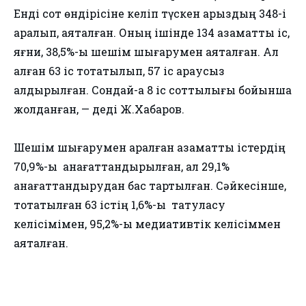
Енді сот өндірісіне келіп түскен арыздың 348-і
қаралып, аяқталған. Оның ішінде 134 азаматтық іс,
яғни, 38,5%-ы шешім шығарумен аяқталған. Ал
қалған 63 іс тоқтатылып, 57 іс қараусыз
қалдырылған. Сондай-ақ 8 іс соттылығы бойынша
жолданған, — деді Ж.Хабаров.
Шешім шығарумен қаралған азаматтық істердің
70,9%-ы қанағаттандырылған, ал 29,1%
қанағаттандырудан бас тартылған. Сәйкесінше,
тоқтатылған 63 істің 1,6%-ы татуласу
келісімімен, 95,2%-ы медиативтік келісіммен
аяқталған.