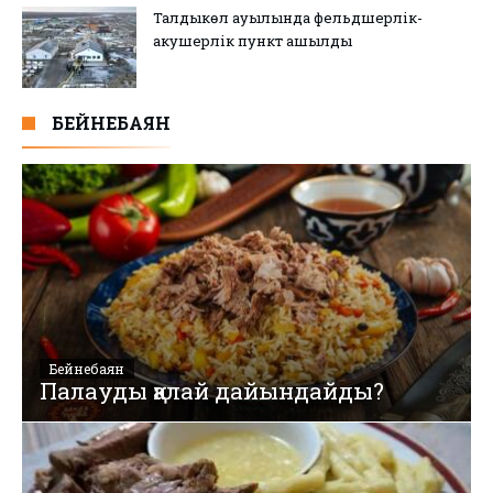
Талдыкөл ауылында фельдшерлік-
акушерлік пункт ашылды
БЕЙНЕБАЯН
Бейнебаян
Палауды қалай дайындайды?