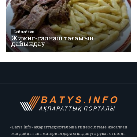
Бейнебаян
Жижиг-галнаш тағамын
дайындау
«Batys.info» ақпараттық порталына гиперсілтеме жасалған
жағдайда ғана материалдарды қолдануға рұқсат етіледі.