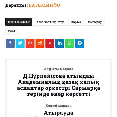
Дереккөз:
БАТЫС.ИНФО
КІЛТТІК СӨЗДЕР
азаматтық істер
арыз
Атырау
Сот
Алдыңғы мақала
Д.Нұрпейісова атындағы
Академиялық қазақ халық
аспаптар оркестрі Сарыарқа
төрінде өнер көрсетті
Келесі мақала
Атырауда