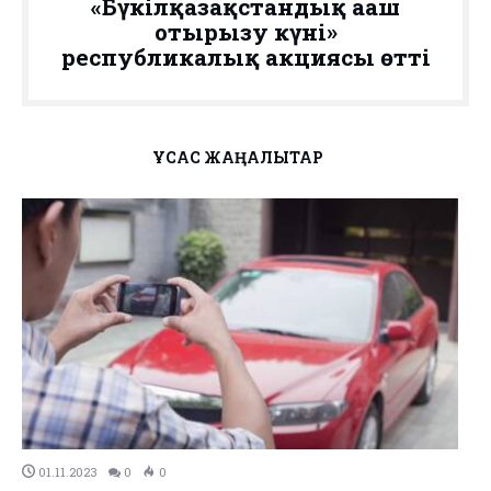
«Бүкілқазақстандық ағаш
отырғызу күні»
республикалық акциясы өтті
ҰҚСАС ЖАҢАЛЫҚТАР
01.11.2023
0
0