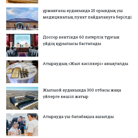
Құрманғазы ауданында 25 орындық үш
медициналық пункт пайдалануға берілді
Доссор кентінде 60 пәтерлік тұрғын
үйдің құрылысы басталады
Атыраудың «Жыл кәсіпкері» анықталды
Жылыой ауданында 300 отбасы жаңа
үйлерге көшіп жатыр
Атырауда үш балабақша ашылды