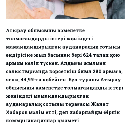
Атырау облысының кәмелетке
толмағандардың істері жөніндегі
мамандандырылған ауданаралық сотының
өндірісіне жыл басынан бері 624 талап қою
арызы келіп түскен. Алдыңғы жылмен
салыстырғанда көрсеткіш биыл 280 арызға,
яғни, 44,9%-ға көбейген. Бұл туралы Атырау
облысының кәмелетке толмағандардың істері
жөніндегі мамандандырылған
ауданаралық сотының төрағасы Жанат
Хабаров мәлім етті, деп хабарлайды Өңірлік
коммуникациялар қызметі.