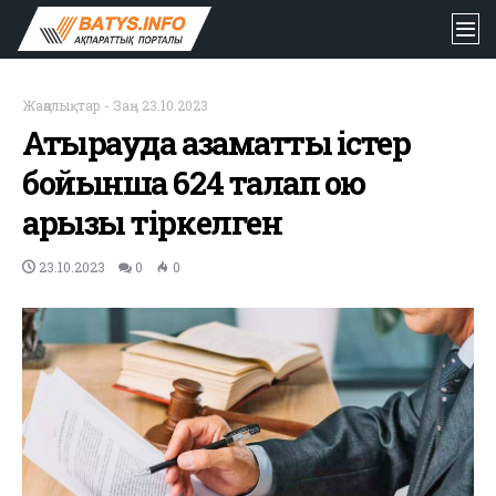
Жаңалықтар
-
Заң
-
23.10.2023
Атырауда азаматтық істер
бойынша 624 талап қою
арызы тіркелген
23.10.2023
0
0