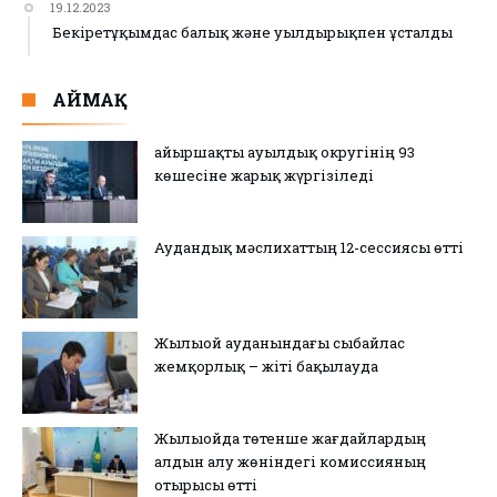
19.12.2023
Бекіретұқымдас балық және уылдырықпен ұсталды
АЙМАҚ
Қайыршақты ауылдық округінің 93
көшесіне жарық жүргізіледі
Аудандық мәслихаттың 12-сессиясы өтті
Жылыой ауданындағы сыбайлас
жемқорлық – жіті бақылауда
Жылыойда төтенше жағдайлардың
алдын алу жөніндегі комиссияның
отырысы өтті