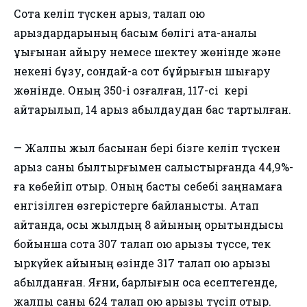
Сотқа келіп түскен арыз, талап қою
арыздардарының басым бөлігі ата-аналық
құқығынан айыру немесе шектеу жөнінде және
некені бұзу, сондай-ақ сот бұйрығын шығару
жөнінде. Оның 350-і қозғалған, 117-сі кері
қайтарылып, 14 арыз қабылдаудан бас тартылған.
— Жалпы жыл басынан бері бізге келіп түскен
арыз саны былтырғымен салыстырғанда 44,9%-
ға көбейіп отыр. Оның басты себебі заңнамаға
енгізілген өзгерістерге байланысты. Атап
айтқанда, осы жылдың 8 айының қорытындысы
бойынша сотқа 307 талап қою арызы түссе, тек
қыркүйек айының өзінде 317 талап қою арызы
қабылданған. Яғни, барлығын қоса есептегенде,
жалпы саны 624 талап қою арызы түсіп отыр.