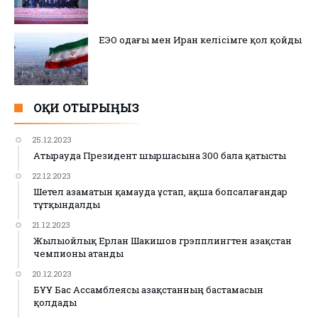
ЕЭО одағы мен Иран келісімге қол қойды
ОҚИ ОТЫРЫҢЫЗ
25.12.2023
Атырауда Президент шыршасына 300 бала қатысты
22.12.2023
Шетел азаматын қамауда ұстап, ақша бопсалағандар
тұтқындалды
21.12.2023
Жылыойлық Ерлан Шакишов грэпплингтен Қазақстан
чемпионы атанды
20.12.2023
БҰҰ Бас Ассамблеясы Қазақстанның бастамасын
қолдады