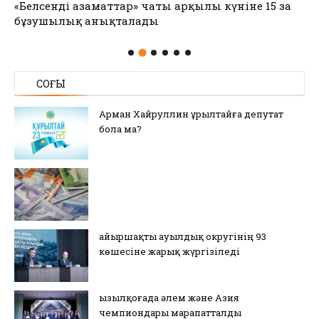
«Белсенді азаматтар» чаты арқылы күніне 15 заң
бұзушылық анықталады
СОҢҒЫ
Арман Хайруллин Құрылтайға депутат
бола ма?
Қайыршақты ауылдық округінің 93
көшесіне жарық жүргізіледі
Қызылқоғада әлем және Азия
чемпиондары марапатталды