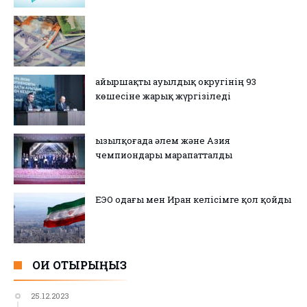
Қайыршақты ауылдық округінің 93
көшесіне жарық жүргізіледі
Қызылқоғада әлем және Азия
чемпиондары марапатталды
ЕЭО одағы мен Иран келісімге қол қойды
ОҚИ ОТЫРЫҢЫЗ
25.12.2023