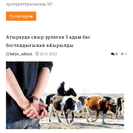
прокуратурасының, ҚР…
Толығырақ »
Атырауда сиыр ұрлаған 3 адам бас
бостандығынан айырылды
batys_admin
29.11.2023
0
0