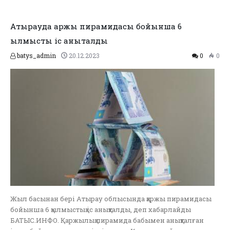
Атырауда қаржы пирамидасы бойынша 6
қылмыстық іс анықталды
batys_admin
20.12.2023
0
0
Жыл басынан бері Атырау облысында қаржы пирамидасы
бойынша 6 қылмыстық іс анықталды, деп хабарлайды
БАТЫС.ИНФО. Қаржылық пирамида бабымен анықталған