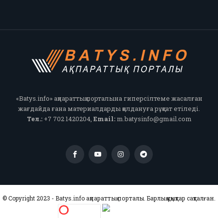
«Batys.info» ақпараттық порталына гиперсілтеме жасалған
жағдайда ғана материалдарды қолдануға рұқсат етіледі.
Тел.:
+7 702 1420204,
Email:
m.batysinfo@gmail.com
© Copyright 2023 - Batys.info ақпараттық порталы. Барлық құқықтар сақталған.