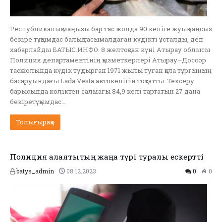
Республикалық маңызы бар тас жолда 90 келіге жуық заңсыз
бекіре тұқымдас балық тасымалдаған күдікті ұсталды, деп
хабарлайды БАТЫС.ИНФО. 8 желтоқсан күні Атырау облысы
Полиция департаментінің қызметкерлері Атырау–Доссор
тасжолында күдік тудырған 1971 жылы туған қала тұрғының
басқаруындағы Lada Vesta автокөлігін тоқтатты. Тексеру
барысында көліктен салмағы 84,9 келі тартатын 27 дана
бекіретұқымдас…
Толығырақ »
Полиция алаяқтықтың жаңа түрі туралы ескертті
batys_admin
08.12.2023
0
0