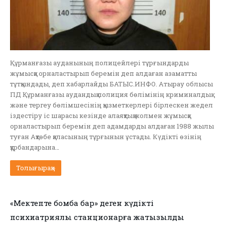
Құрманғазы ауданының полицейлері тұрғындарды
жұмысқа орналастырып беремін деп алдаған азаматты
тұтқындады, деп хабарлайды БАТЫС.ИНФО. Атырау облысы
ПД Құрманғазы аудандық полиция бөлімінің криминалдық
және тергеу бөлімшесінің қызметкерлері бірлескен жедел
іздестіру іс шарасы кезінде алаяқтық жолмен жұмысқа
орналастырып беремін деп адамдарды алдаған 1988 жылы
туған Ақтөбе қаласының тұрғынын ұстады. Күдікті өзінің
құрбандарына…
Толығырақ »
«Мектепте бомба бар» деген күдікті
психиатриялық станционарға жатқызылды