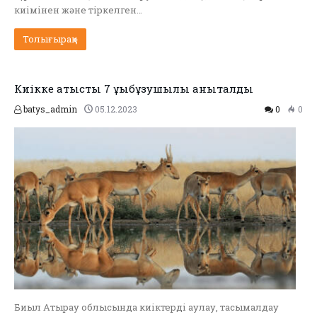
киімінен және тіркелген…
Толығырақ »
Киікке қатысты 7 құқықбұзушылық анықталды
batys_admin
05.12.2023
0
0
Биыл Атырау облысында киіктерді аулау, тасымалдау