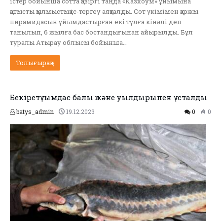
істер бойынша сотта қазіргі таңда «Казхоум» ұйымына
қатысты қылмыстық іс-тергеу аяқталды. Сот үкімімен қаржы
пирамидасын ұйымдастырған екі тұлға кінәлі деп
танылып, 6 жылға бас бостандығынан айырылды. Бұл
туралы Атырау облысы бойынша…
Толығырақ »
Бекіретұқымдас балық және уылдырықпен ұсталды
batys_admin
19.12.2023
0
0