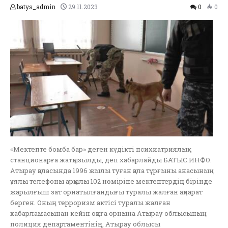
batys_admin
29.11.2023
0
0
«Мектепте бомба бар» деген күдікті психиатриялық
станционарға жатқызылды, деп хабарлайды БАТЫС.ИНФО.
Атырау қаласында 1996 жылы туған қала тұрғыны анасының
ұялы телефоны арқылы 102 нөміріне мектептердің бірінде
жарылғыш зат орнатылғандығы туралы жалған ақпарат
берген. Оның терроризм актісі туралы жалған
хабарламасынан кейін оқиға орнына Атырау облысының
полиция департаментінің, Атырау облысы