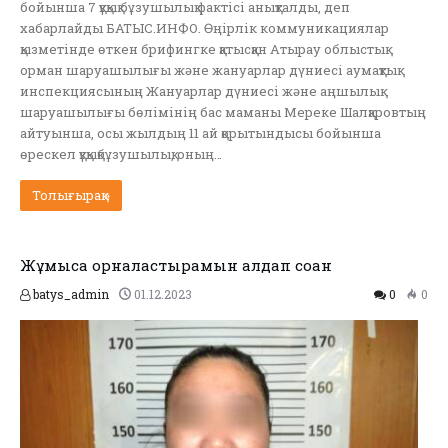
бойынша 7 құқық бұзушылық фактісі анықталды, деп
хабарлайды БАТЫС.ИНФО. Өңірлік коммуникациялар
қызметінде өткен брифингке қатысқан Атырау облыстық
орман шаруашылығы және жануарлар дүниесі аумақтық
инспекциясының Жануарлар дүниесі және аңшылық
шаруашылығы бөлімінің бас маманы Мереке Шалқаровтың
айтуынша, осы жылдың 11 ай қорытындысы бойынша
өрескел құқықбұзушылық, оның…
Толығырақ »
Жұмысқа орналастырамын алдап соққан
batys_admin
01.12.2023
0
0