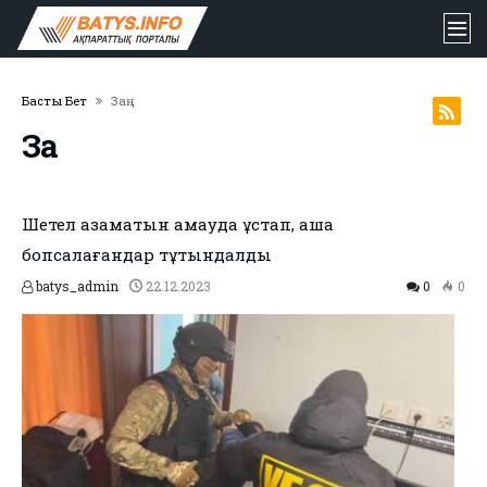
Басты Бет
Заң
Заң
Шетел азаматын қамауда ұстап, ақша
бопсалағандар тұтқындалды
batys_admin
22.12.2023
0
0