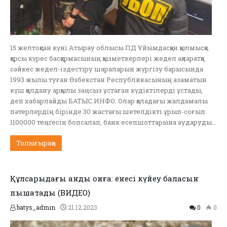
15 желтоқсан күні Атырау облысы ПД Ұйымдасқан қылмысқа
қарсы күрес басқармасының қызметкерлері жедел ақпаратқа
сәйкес жедел-іздестіру шараларын жүргізу барысында
1993 жылы туған Өзбекстан Республикасының азаматын
күш қолдану арқылы заңсыз ұстаған күдіктілерді ұстады,
деп хабарлайды БАТЫС.ИНФО. Олар қаладағы жалдамалы
пәтерлердің бірінде 30 жастағы шетелдікті ұрып-соғып
1100000 теңгесін бопсалап, банк есепшоттарына аударуды…
Толығырақ »
Құлсарыдағы қанды оқиға: енесі күйеу баласын
пышақтады (ВИДЕО)
batys_admin
21.12.2023
0
0