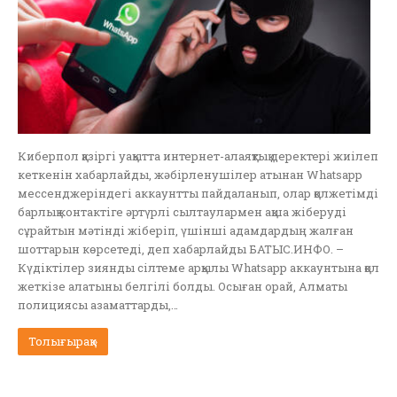
Киберпол қазіргі уақытта интернет-алаяқтық деректері жиілеп
кеткенін хабарлайды, жәбірленушілер атынан Whatsapp
мессенджеріндегі аккаунтты пайдаланып, олар қолжетімді
барлық контактіге әртүрлі сылтаулармен ақша жіберуді
сұрайтын мәтінді жіберіп, үшінші адамдардың жалған
шоттарын көрсетеді, деп хабарлайды БАТЫС.ИНФО. –
Күдіктілер зиянды сілтеме арқылы Whatsapp аккаунтына қол
жеткізе алатыны белгілі болды. Осыған орай, Алматы
полициясы азаматтарды,…
Толығырақ »