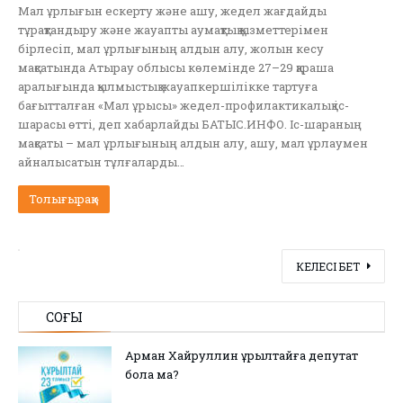
Мал ұрлығын ескерту және ашу, жедел жағдайды
тұрақтандыру және жауапты аумақтық қызметтерімен
бірлесіп, мал ұрлығының алдын алу, жолын кесу
мақсатында Атырау облысы көлемінде 27–29 қараша
аралығында қылмыстық жауапкершілікке тартуға
бағытталған «Мал ұрысы» жедел-профилактикалық іс-
шарасы өтті, деп хабарлайды БАТЫС.ИНФО. Іс-шараның
мақсаты – мал ұрлығының алдын алу, ашу, мал ұрлаумен
айналысатын тұлғаларды…
Толығырақ »
КЕЛЕСІ БЕТ
СОҢҒЫ
Арман Хайруллин Құрылтайға депутат
бола ма?