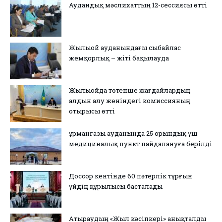
Аудандық мәслихаттың 12-сессиясы өтті
Жылыой ауданындағы сыбайлас
жемқорлық – жіті бақылауда
Жылыойда төтенше жағдайлардың
алдын алу жөніндегі комиссияның
отырысы өтті
Құрманғазы ауданында 25 орындық үш
медициналық пункт пайдалануға берілді
Доссор кентінде 60 пәтерлік тұрғын
үйдің құрылысы басталады
Атыраудың «Жыл кәсіпкері» анықталды