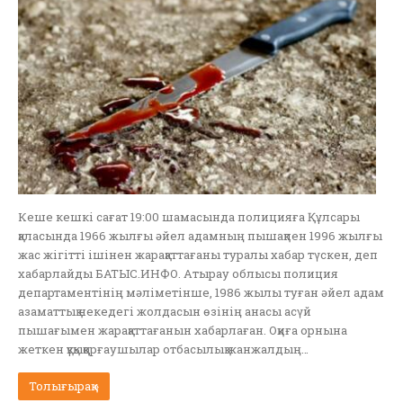
Кеше кешкі сағат 19:00 шамасында полицияға Құлсары
қаласында 1966 жылғы әйел адамның пышақпен 1996 жылғы
жас жігітті ішінен жарақаттағаны туралы хабар түскен, деп
хабарлайды БАТЫС.ИНФО. Атырау облысы полиция
департаментінің мәліметінше, 1986 жылы туған әйел адам
азаматтық некедегі жолдасын өзінің анасы асүй
пышағымен жарақаттағанын хабарлаған. Оқиға орнына
жеткен құқыққорғаушылар отбасылық жанжалдың…
Толығырақ »