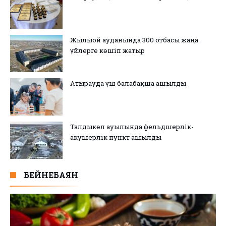
Жылыой ауданында 300 отбасы жаңа
үйлерге көшіп жатыр
Атырауда үш балабақша ашылды
Талдыкөл ауылында фельдшерлік-
акушерлік пункт ашылды
БЕЙНЕБАЯН