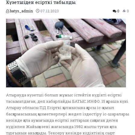
Күзетшіден есірткі табылды
batys_admin
07.12.2023
0
0
Атырауда күзетші болып жұмыс істейтін күдікті есірткі
тасымалдаған, деп хабарлайды БАТЫС.ИНФО. 15 қараша күні
Атырау облысы ПД Есірткі қылмысына қарсы іс-қимыл
басқармасының қызметкерлері жедел іздестіру іс-шаралары
кезінде қала аумағында есірткі заттарын сақтаған деген
күдікпен Жайық өзені жағасында 1982 жылы туған қала
тұрғынын анықтады. Тексеру кезінде күдіктінің сырт