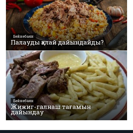
Бейнебаян
Палауды қалай дайындайды?
Бейнебаян
Жижиг-галнаш тағамын
дайындау