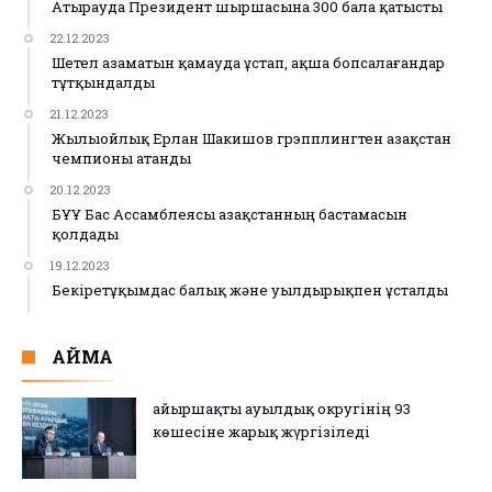
Атырауда Президент шыршасына 300 бала қатысты
22.12.2023
Шетел азаматын қамауда ұстап, ақша бопсалағандар
тұтқындалды
21.12.2023
Жылыойлық Ерлан Шакишов грэпплингтен Қазақстан
чемпионы атанды
20.12.2023
БҰҰ Бас Ассамблеясы Қазақстанның бастамасын
қолдады
19.12.2023
Бекіретұқымдас балық және уылдырықпен ұсталды
АЙМАҚ
Қайыршақты ауылдық округінің 93
көшесіне жарық жүргізіледі