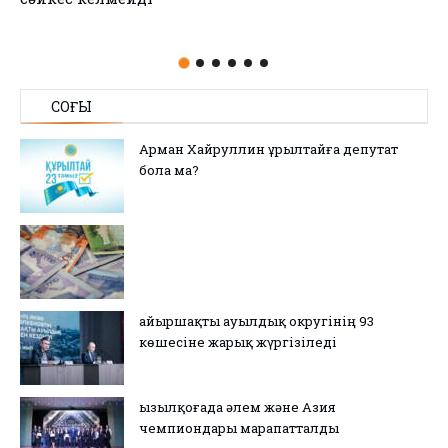
СОҢҒЫ
Арман Хайруллин Құрылтайға депутат
бола ма?
Қайыршақты ауылдық округінің 93
көшесіне жарық жүргізіледі
Қызылқоғада әлем және Азия
чемпиондары марапатталды