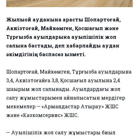
Жылыой ауданына қарасты Шоқпартоғай,
Ақкиізтоғай, Майкөмген, Қосшағыл және
Тұрғызба ауылдарына ауылішілік жол
салына бастады, деп хабарлайды аудан
әкімдігінің баспасөз қызметі.
Шоқпартоғай, Майкөмген, Тұрғызба ауылдарына
3,4, Ақкиізтоғайға 3,8, Қосшағыл ауылына 2,4
шақырым жол салынады. Ауылдардағы жол
салу жұмыстарымен айналысатын мердігер
мекемелер — «Армандастар Атырау» ЖШС
және «Казкомсервис» ЖШС.
— Ауылішілік жол салу жұмыстары биыл