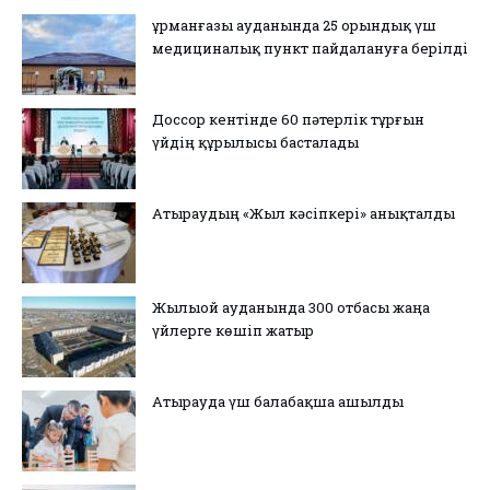
Құрманғазы ауданында 25 орындық үш
медициналық пункт пайдалануға берілді
Доссор кентінде 60 пәтерлік тұрғын
үйдің құрылысы басталады
Атыраудың «Жыл кәсіпкері» анықталды
Жылыой ауданында 300 отбасы жаңа
үйлерге көшіп жатыр
Атырауда үш балабақша ашылды