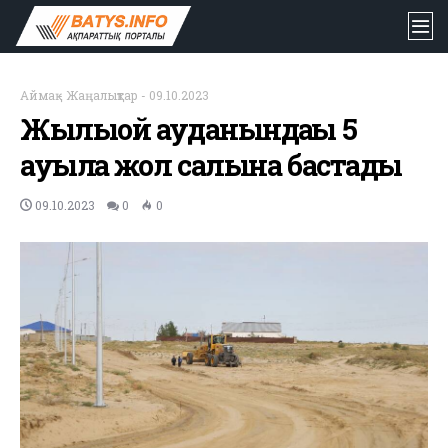
Аймақ
-
Жаңалықтар
-
09.10.2023
Жылыой ауданындағы 5
ауылға жол салына бастады
09.10.2023
0
0