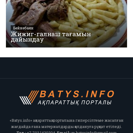
Бейнебаян
Жижиг-галнаш тағамын
дайындау
«Batys.info» ақпараттық порталына гиперсілтеме жасалған
жағдайда ғана материалдарды қолдануға рұқсат етіледі.
Тел.:
+7 702 1420204,
Email:
m.batysinfo@gmail.com