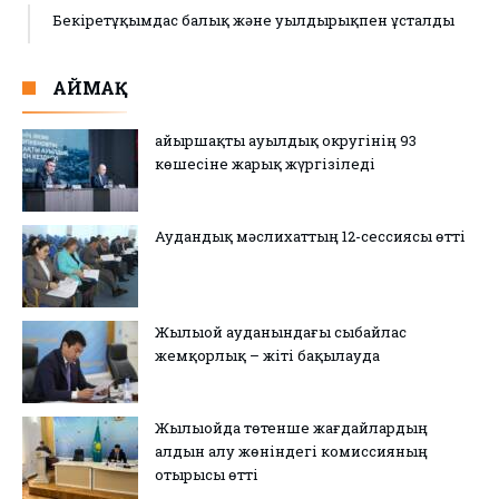
Бекіретұқымдас балық және уылдырықпен ұсталды
АЙМАҚ
Қайыршақты ауылдық округінің 93
көшесіне жарық жүргізіледі
Аудандық мәслихаттың 12-сессиясы өтті
Жылыой ауданындағы сыбайлас
жемқорлық – жіті бақылауда
Жылыойда төтенше жағдайлардың
алдын алу жөніндегі комиссияның
отырысы өтті