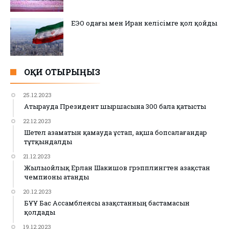
ЕЭО одағы мен Иран келісімге қол қойды
ОҚИ ОТЫРЫҢЫЗ
25.12.2023
Атырауда Президент шыршасына 300 бала қатысты
22.12.2023
Шетел азаматын қамауда ұстап, ақша бопсалағандар
тұтқындалды
21.12.2023
Жылыойлық Ерлан Шакишов грэпплингтен Қазақстан
чемпионы атанды
20.12.2023
БҰҰ Бас Ассамблеясы Қазақстанның бастамасын
қолдады
19.12.2023