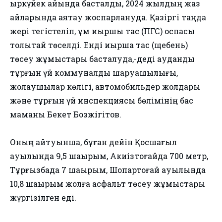
қыркүйек айында басталды, 2024 жылдың жаз
айларында аяқтау жоспарлануда. Қазіргі таңда
жері тегістеліп, құм қиыршық тас (ПГС) қоспасы
толықтай төселді. Енді қиыршақ тас (щебень)
төсеу жұмыстары басталуда,-деді аудандық
тұрғын үй коммуналдық шаруашылығы,
жолаушылар көлігі, автомобильдер жолдары
және тұрғын үй инспекциясы бөлімінің бас
маманы Бекет Бозжігітов.
Оның айтуынша, бұған дейін Қосшағыл
ауылында 9,5 шақырым, Ақкиізтоғайда 700 метр,
Тұрғызбада 7 шақырым, Шоқпартоғай ауылында
10,8 шақырым жолға асфальт төсеу жұмыстары
жүргізілген еді.