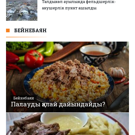
Талдыкөл ауылында фельдшерлік-
акушерлік пункт ашылды
БЕЙНЕБАЯН
Бейнебаян
Палауды қалай дайындайды?