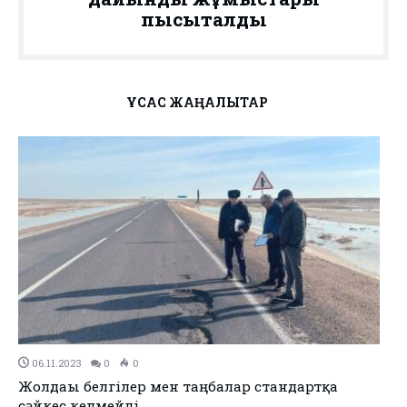
пысықталды
ҰҚСАС ЖАҢАЛЫҚТАР
18.10.2023
0
0
Жылыой ауданында спорт және ойын алаңдары
салынды