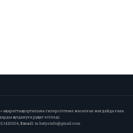
fo» ақпараттық порталына гиперсілтеме жасалған жағдайда ғана
арды қолдануға рұқсат етіледі.
2 1420204,
Email:
m.batysinfo@gmail.com