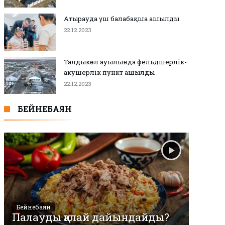
Атырауда үш балабақша ашылды
22.12.2023
Талдыкөл ауылында фельдшерлік-
акушерлік пункт ашылды
22.12.2023
БЕЙНЕБАЯН
Бейнебаян
Палауды қалай дайындайды?