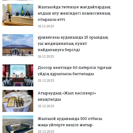
Жылыойда төтенше жағдайлардың
алдын алу жөніндегі комиссияның
отырысы өтті
26.12.2023
Құрманғазы ауданында 25 орындық
үш медициналық пункт
пайдалануға берілді
26.12.2023
Доссор кентінде 60 пәтерлік тұрғын
үйдің құрылысы басталады
25.12.2023
Атыраудың «Жыл кәсіпкері»
анықталды
25.12.2023
Жылыой ауданында 300 отбасы
жаңа үйлерге көшіп жатыр
23.12.2023