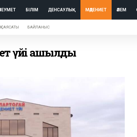
ӘЛЕУМЕТ
БІЛІМ
ДЕНСАУЛЫҚ
МӘДЕНИЕТ
ӘЛЕМ
Қ САЯСАТЫ
БАЙЛАНЫС
иет үйі ашылды