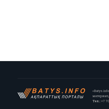
«Batys.in
материалд
Тел.:
+7 70