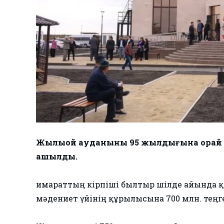
Жылыой ауданының 95 жылдығына орай 
ашылды.
Ғимараттың кірпіші былтыр шілде айында қа
мәдениет үйінің құрылысына 700 млн. теңг