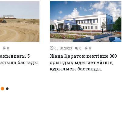
0
21.09.2023
0
0
анының 95
Шоқпартоғайда мәдениет үйі
алып өтті
ашылды