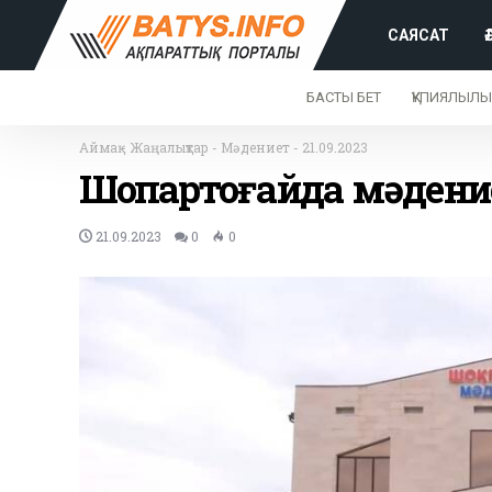
САЯСАТ
БАСТЫ БЕТ
ҚҰПИЯЛЫЛЫ
Аймақ
-
Жаңалықтар
-
Мәдениет
-
21.09.2023
Шоқпартоғайда мәден
21.09.2023
0
0