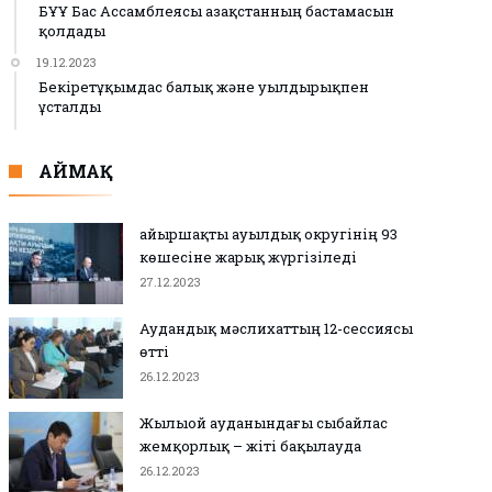
БҰҰ Бас Ассамблеясы Қазақстанның бастамасын
қолдады
19.12.2023
Бекіретұқымдас балық және уылдырықпен
ұсталды
АЙМАҚ
Қайыршақты ауылдық округінің 93
көшесіне жарық жүргізіледі
27.12.2023
Аудандық мәслихаттың 12-сессиясы
өтті
26.12.2023
Жылыой ауданындағы сыбайлас
жемқорлық – жіті бақылауда
26.12.2023