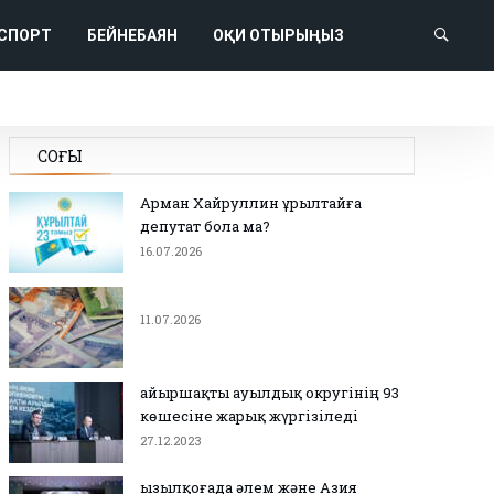
СПОРТ
БЕЙНЕБАЯН
ОҚИ ОТЫРЫҢЫЗ
СОҢҒЫ
Арман Хайруллин Құрылтайға
депутат бола ма?
16.07.2026
11.07.2026
Қайыршақты ауылдық округінің 93
көшесіне жарық жүргізіледі
27.12.2023
Қызылқоғада әлем және Азия