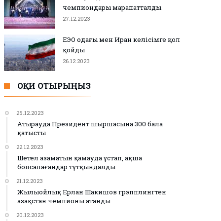
чемпиондары марапатталды
27.12.2023
ЕЭО одағы мен Иран келісімге қол
қойды
26.12.2023
ОҚИ ОТЫРЫҢЫЗ
25.12.2023
Атырауда Президент шыршасына 300 бала
қатысты
22.12.2023
Шетел азаматын қамауда ұстап, ақша
бопсалағандар тұтқындалды
21.12.2023
Жылыойлық Ерлан Шакишов грэпплингтен
Қазақстан чемпионы атанды
20.12.2023