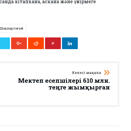
нда кітапхана, асхана және үйірмеге
Шоқпартоғай
Келесі мақала
Мектеп есепшілері 610 млн.
теңге жымқырған