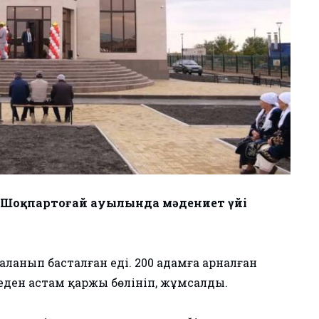
Шоқпартоғай ауылында мәдениет үйі
ланып басталған еді. 200 адамға арналған
еден астам қаржы бөлініп, жұмсалды.