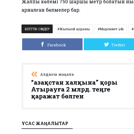
Жалпы көлемі 750 шаршы метр болатын ныса
арналған бөлмелер бар.
КІЛТТІК СӨЗДЕР
Жылыой ауданы
Мәдениет үйі
Facebook
Twitter
Алдыңғы мақала
“Қазақстан халқына” қоры
Атырауға 2 млрд. теңге
қаражат бөлген
ҰҚСАС ЖАҢАЛЫҚТАР