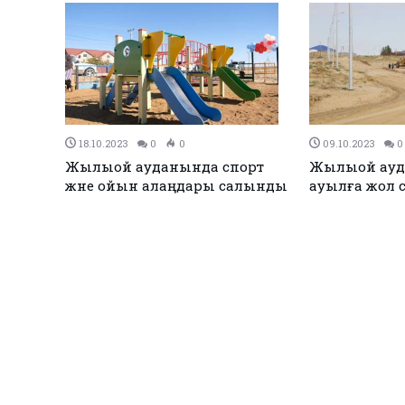
26.09.2023
0
0
23.09.2023
0
300
Жылыойда «Болашақ К»
Жылыой ауд
ң
қоғамдық қорының
жылдығы ат
дәрігерлері балаларды тегін
тексеріп, кеңестерін берді