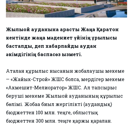
Жылыой ауданына қарасты Жаңа Қаратон
кентінде жаңа мәдениет үйінің құрылысы
басталды, деп хабарлайды аудан
әкімдігінің баспасөз қызметі.
Аталған құрылыс нысанын жобалаушы мекеме
— «Жайык-Строй» ЖШС болса, мердігер мекеме
«Акмешит-Мелиоратор» ЖШС. Ал тапсырыс
беруші мекеме Жылыой ауданының құрылыс
бөлімі. Жобаға биыл жергілікті (аудандық)
бюджеттен 100 млн. теңге, облыстық
бюджеттен 300 млн. теңге қаржы қаралған.