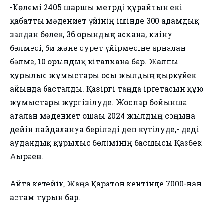
-Көлемі 2405 шаршы метрді құрайтын екі
қабатты мәдениет үйінің ішінде 300 адамдық
залдан бөлек, 36 орындық асхана, киіну
бөлмесі, би және сурет үйірмесіне арналған
бөлме, 10 орындық кітапхана бар. Жалпы
құрылыс жұмыстары осы жылдың қыркүйек
айында басталды. Қазіргі таңда іргетасын құю
жұмыстары жүргізілуде. Жоспар бойынша
аталған мәдениет ошағы 2024 жылдың соңына
дейін пайдалануға беріледі деп күтілуде,- деді
аудандық құрылыс бөлімінің басшысы Қазбек
Ағыраев.
Айта кетейік, Жаңа Қаратон кентінде 7000-нан
астам тұрғын бар.