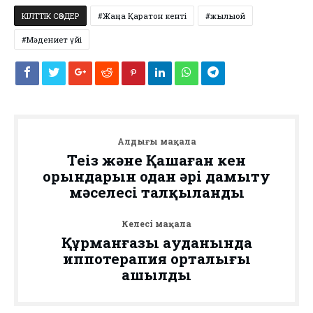
КІЛТТІК СӨЗДЕР
Жаңа Қаратон кенті
жылыой
Мәдениет үйі
Алдыңғы мақала
Теңіз және Қашаған кен
орындарын одан әрі дамыту
мәселесі талқыланды
Келесі мақала
Құрманғазы ауданында
иппотерапия орталығы
ашылды