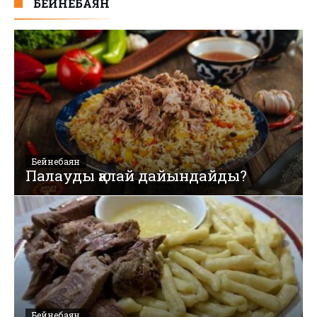
БЕЙНЕБАЯН
Бейнебаян
Палауды қалай дайындайды?
Бейнебаян