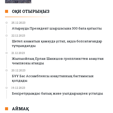
ОҚИ ОТЫРЫҢЫЗ
25.12.2023
Атырауда Президент шыршасына 300 бала қатысты
22.12.2023
Шетел азаматын қамауда ұстап, ақша бопсалағандар
тұтқындалды
21.12.2023
Жылыойлық Ерлан Шакишов грэпплингтен Қазақстан
чемпионы атанды
20.12.2023
БҰҰ Бас Ассамблеясы Қазақстанның бастамасын
қолдады
19.12.2023
Бекіретұқымдас балық және уылдырықпен ұсталды
АЙМАҚ