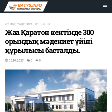
Аймақ
-
Мәдениет
-
05.10.2023
Жаңа Қаратон кентінде 300
орындық мәдениет үйінің
құрылысы басталды.
05.10.2023
0
0