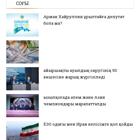
СОҢҒЫ
Арман Хайруллин Құрылтайға депутат
бола ма?
Қайыршақты ауылдық округінің 93
көшесіне жарық жүргізіледі
Қызылқоғада әлем және Азия
чемпиондары марапатталды
ЕЭО одағы мен Иран келісімге қол қойды