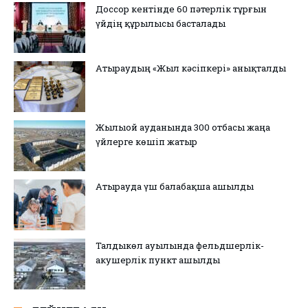
Доссор кентінде 60 пәтерлік тұрғын
үйдің құрылысы басталады
Атыраудың «Жыл кәсіпкері» анықталды
Жылыой ауданында 300 отбасы жаңа
үйлерге көшіп жатыр
Атырауда үш балабақша ашылды
Талдыкөл ауылында фельдшерлік-
акушерлік пункт ашылды