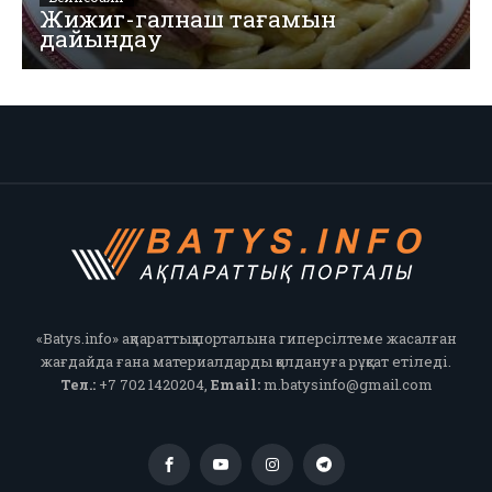
Жижиг-галнаш тағамын
дайындау
«Batys.info» ақпараттық порталына гиперсілтеме жасалған
жағдайда ғана материалдарды қолдануға рұқсат етіледі.
Тел.:
+7 702 1420204,
Email:
m.batysinfo@gmail.com