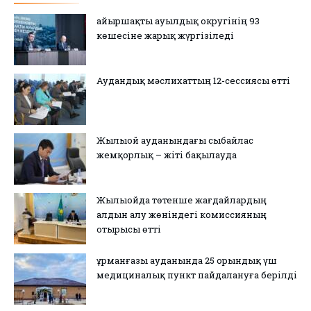
Қайыршақты ауылдық округінің 93
көшесіне жарық жүргізіледі
Аудандық мәслихаттың 12-сессиясы өтті
Жылыой ауданындағы сыбайлас
жемқорлық – жіті бақылауда
Жылыойда төтенше жағдайлардың
алдын алу жөніндегі комиссияның
отырысы өтті
Құрманғазы ауданында 25 орындық үш
медициналық пункт пайдалануға берілді