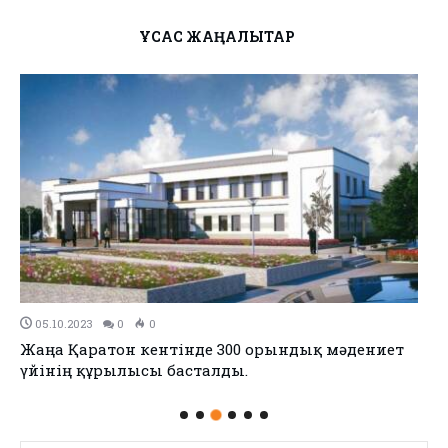
ҰҚСАС ЖАҢАЛЫҚТАР
05.10.2023
0
0
Жаңа Қаратон кентінде 300 орындық мәдениет
үйінің құрылысы басталды.