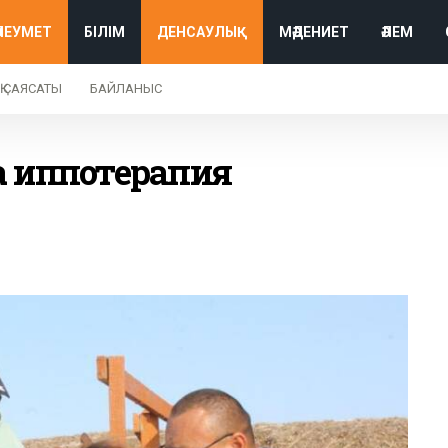
ӘЛЕУМЕТ
БІЛІМ
ДЕНСАУЛЫҚ
МӘДЕНИЕТ
ӘЛЕМ
Қ САЯСАТЫ
БАЙЛАНЫС
а иппотерапия