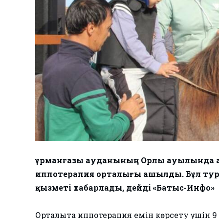
Құрманғазы ауданының Орлы ауылында 
иппотерапия орталығы ашылды. Бұл тура
қызметі хабарлады, дейді «Батыс-Инфо»
Орталықта иппотерапия емін көрсету үшін 9 б