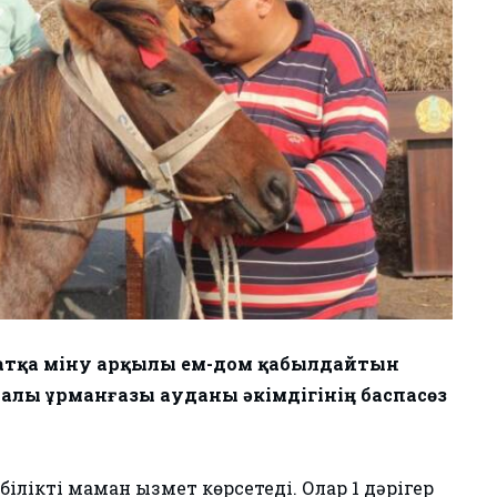
атқа міну арқылы ем-дом қабылдайтын
лы Құрманғазы ауданы әкімдігінің баспасөз
ілікті маман қызмет көрсетеді. Олар 1 дәрігер