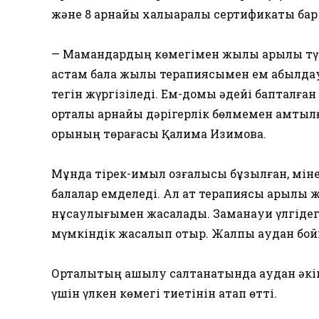
және 8 арнайы халықаралық сертификаты бар
— Мамандардың көмегімен жылқы арқылы түр
астам бала жылқы терапиясымен ем қабылдауд
тегін жүргізіледі. Ем-домы әдейі бапталған
орталық арнайы дәрігерлік бөлмемен қамтыл
қорының төрағасы Қалима Изимова.
Мұнда тірек-қимыл қозғалысы бұзылған, мін
балалар емделеді. Ал ат терапиясы арқылы ж
нұсқаулығымен жасалады. Заманауи үлгідег
мүмкіндік жасалып отыр. Жалпы аудан бойы
Орталықтың ашылу салтанатында аудан әкі
үшін үлкен көмегі тиетінін атап өтті.