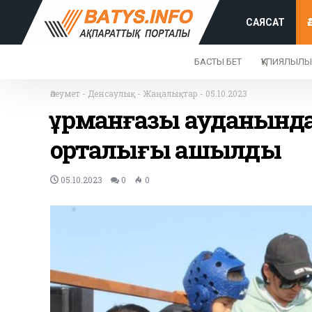
САЯСАТ
БАСТЫ БЕТ
ҚҰПИЯЛЫЛЫ
Әлеумет
-
Денсаулық
-
Жаңалықтар
-
05.10.2023
Құрманғазы ауданынд
орталығы ашылды
05.10.2023
0
0