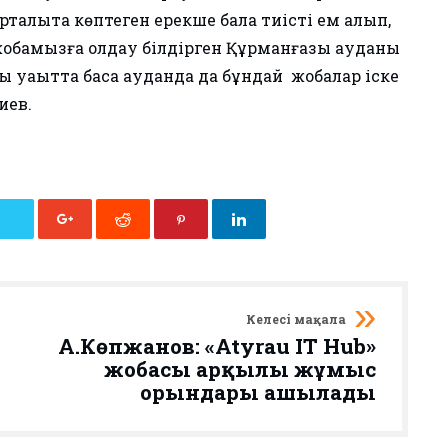
талықта көптеген ерекше бала тиісті ем алып,
жобамызға қолдау білдірген Құрманғазы ауданы
 уақытта басқа ауданда да бұндай жобалар іске
иев.
Келесі мақала
А.Көпжанов: «Atyrau IT Hub»
жобасы арқылы жұмыс
орындары ашылады