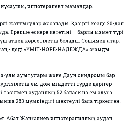
 нұсқаушы, иппотерапевт мамандар.
лі жаттығулар жасалады. Қазіргі кезде 20-дан
а. Ерекше ескере кететіні — барлық қызмет түрі
 үш атпен көрсетілетін болады. Сонымен қатар,
ған,- деді «ҮМІТ-НОРЕ-НАДЕЖДА» қоғамдық
ез-құлық ауытқулары және Даун синдромы бар
үргізілетін ем-дом міндетті түрде дәрігер
і тәсілмен ауданның 52 баласына ем алуға
нша 283 мүмкіндігі шектеулі бала тіркелген.
мі Абат Жанғалиев иппотерапияның аудан