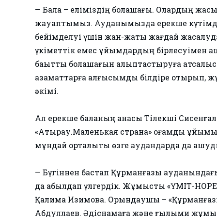
— Бала – еліміздің болашағы. Олардың жақсы
жауаптымыз. Ауданымызда ерекше күтімді қ
бейімделуі үшін жан-жақты жағдай жасалуда
үкіметтік емес ұйымдардың бірлесуімен а
бақытты болашағын қалыптастыруға атсалыс
азаматтарға алғысымды білдіре отырып, жұ
әкімі.
Ал ерекше баланың анасы Тілекші Сисенғал
«Атырау.Маленькая страна» қоғамдық ұйымы
мұндай орталықты өзге аудандарда да ашуд
— Бүгіннен бастап Құрманғазы ауданындағы 
да қабылдап үлгердік. Жұмысты «ҮМІТ-НОРЕ
Қалима Изимова. Орындаушы – «Құрманғазы 
Абдуллаев. Әдіснамаға және ғылыми жұмыс