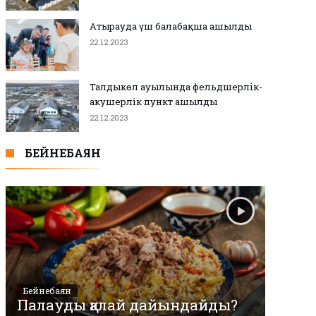
Атырауда үш балабақша ашылды
22.12.2023
Талдыкөл ауылында фельдшерлік-
акушерлік пункт ашылды
22.12.2023
БЕЙНЕБАЯН
Бейнебаян
Палауды қалай дайындайды?