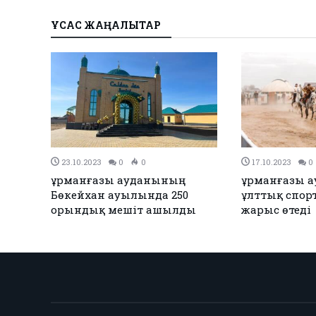
ҰҚСАС ЖАҢАЛЫҚТАР
23.10.2023
0
0
17.10.2023
0
Батыс
Құрманғазы ауданының
Құрманғазы 
тысы
Бөкейхан ауылында 250
ұлттық спор
орындық мешіт ашылды
жарыс өтеді