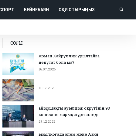
СПОРТ
БЕЙНЕБАЯН
ОҚИ ОТЫРЫҢЫЗ
СОҢҒЫ
Арман Хайруллин Құрылтайға
депутат бола ма?
16.07.2026
11.07.2026
Қайыршақты ауылдық округінің 93
көшесіне жарық жүргізіледі
27.12.2023
Қызылқоғада әлем және Азия