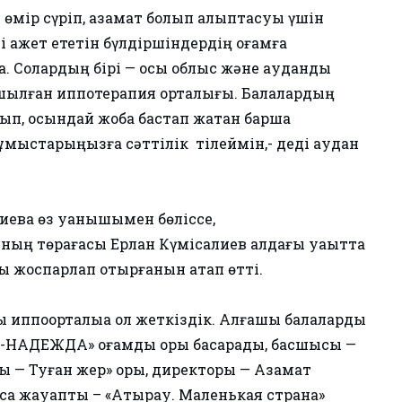
 өмір сүріп, азамат болып қалыптасуы үшін
ажет ететін бүлдіршіндердің қоғамға
. Солардың бірі — осы облыс және аудандық
шылған иппотерапия орталығы. Балалардың
ып, осындай жоба бастап жатқан барша
мыстарыңызға сәттілік тілеймін,- деді аудан
иева өз қуанышымен бөліссе,
ның төрағасы Ерлан Күмісқалиев алдағы уақытта
ы жоспарлап отырғанын атап өтті.
иппоорталыққа қол жеткіздік. Алғашқы балаларды
-НАДЕЖДА» қоғамдық қоры басқарады, басшысы —
— Туған жер» қоры, директоры — Азамат
қа жауапты – «Атырау. Маленькая страна»