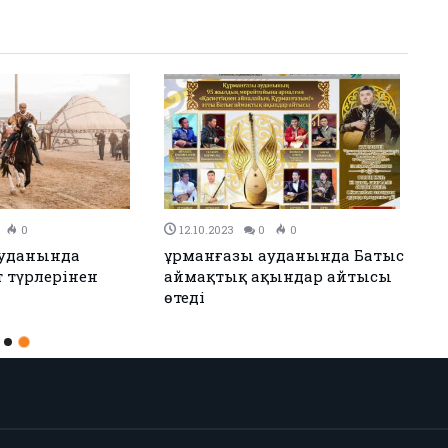
0
12.10.2023
0
0
ауданында
Құрманғазы ауданында Батыс
т түрлерінен
аймақтық ақындар айтысы
өтеді