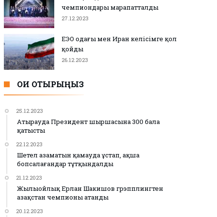
чемпиондары марапатталды
27.12.2023
ЕЭО одағы мен Иран келісімге қол
қойды
26.12.2023
ОҚИ ОТЫРЫҢЫЗ
25.12.2023
Атырауда Президент шыршасына 300 бала
қатысты
22.12.2023
Шетел азаматын қамауда ұстап, ақша
бопсалағандар тұтқындалды
21.12.2023
Жылыойлық Ерлан Шакишов грэпплингтен
Қазақстан чемпионы атанды
20.12.2023