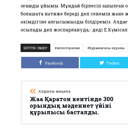
қоғамдық ұйымы. Мұндай бірлесіп ашылған ор
болашақта нәтиже береді деп сенемін және 
әкімдігіне алғысымызды білдіреміз. Алдағы
қосылады деп жоспарлануда,- деді Е.Күмісқал
КІЛТТІК СӨЗДЕР
иппотерапия
Құрманғазы ауданы
Facebook
Twitter
Алдыңғы мақала
Жаңа Қаратон кентінде 300
орындық мәдениет үйінің
құрылысы басталды.