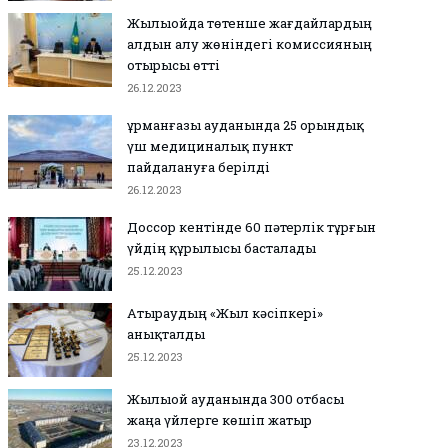
Жылыойда төтенше жағдайлардың
алдын алу жөніндегі комиссияның
отырысы өтті
26.12.2023
Құрманғазы ауданында 25 орындық
үш медициналық пункт
пайдалануға берілді
26.12.2023
Доссор кентінде 60 пәтерлік тұрғын
үйдің құрылысы басталады
25.12.2023
Атыраудың «Жыл кәсіпкері»
анықталды
25.12.2023
Жылыой ауданында 300 отбасы
жаңа үйлерге көшіп жатыр
23.12.2023