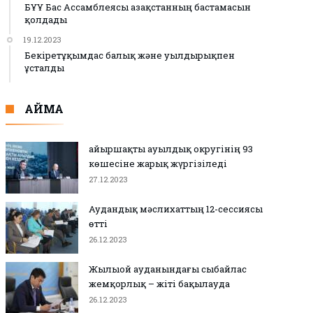
БҰҰ Бас Ассамблеясы Қазақстанның бастамасын
қолдады
19.12.2023
Бекіретұқымдас балық және уылдырықпен
ұсталды
АЙМАҚ
Қайыршақты ауылдық округінің 93
көшесіне жарық жүргізіледі
27.12.2023
Аудандық мәслихаттың 12-сессиясы
өтті
26.12.2023
Жылыой ауданындағы сыбайлас
жемқорлық – жіті бақылауда
26.12.2023