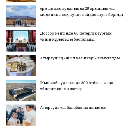
Құрманғазы ауданында 25 орындық үш
медициналық пункт пайдалануға берілді
Доссор кентінде 60 пәтерлік тұрғын
үйдің құрылысы басталады
Атыраудың «Жыл кәсіпкері» анықталды
Жылыой ауданында 300 отбасы жаңа
үйлерге көшіп жатыр
Атырауда үш балабақша ашылды