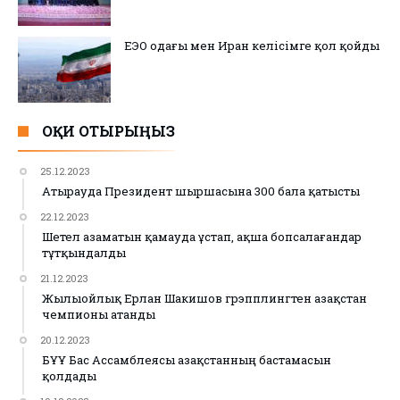
ЕЭО одағы мен Иран келісімге қол қойды
ОҚИ ОТЫРЫҢЫЗ
25.12.2023
Атырауда Президент шыршасына 300 бала қатысты
22.12.2023
Шетел азаматын қамауда ұстап, ақша бопсалағандар
тұтқындалды
21.12.2023
Жылыойлық Ерлан Шакишов грэпплингтен Қазақстан
чемпионы атанды
20.12.2023
БҰҰ Бас Ассамблеясы Қазақстанның бастамасын
қолдады