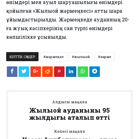
өнімдері мен ауыл шаруашылығы өнімдері
қойылған «Жылыой жәрмеңкесі» атты шара
ұйымдастырылды. Жәрмеңкеде ауданның 20-
ға жуық кәсіпкерінің сан түрлі өнімдері
көпшілікке ұсынылды.
КІЛТТІК СӨЗДЕР
жәрмеңке
жылыой
көрме
Алдыңғы мақала
Жылыой ауданының 95
жылдығы аталып өтті
Келесі мақала