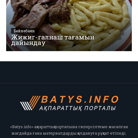
Бейнебаян
Жижиг-галнаш тағамын
дайындау
«Batys.info» ақпараттық порталына гиперсілтеме жасалған
жағдайда ғана материалдарды қолдануға рұқсат етіледі.