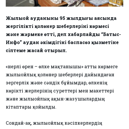
Жылыой ауданының 95 жылдығы аясында
жергілікті қолөнер шеберлерінің көрмесі
және жәрмеңке өтті, деп хабарлайды “Батыс-
Инфо” аудан әкімдігінің баспасөз қызметіне
сілтеме жасай отырып.
«Өнерлі өрен – өлке мақтанышы» атты көрмеге
жылыойлық қолөнер шеберлері дайындаған
зергерлік және сәндік бұйымдар, өлкенің
көрікті жерлерінің суреттері мен макеттері
және жылыойлық ақын-жазушылардың
кітаптары қойылды.
Сондай-ақ, жылыойлық кәсіпкерлердің