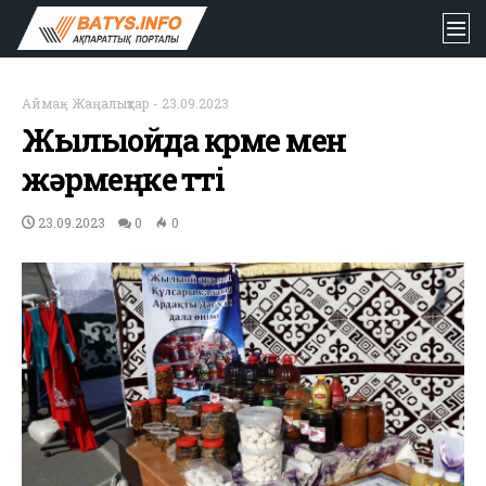
Аймақ
-
Жаңалықтар
-
23.09.2023
Жылыойда көрме мен
жәрмеңке өтті
23.09.2023
0
0