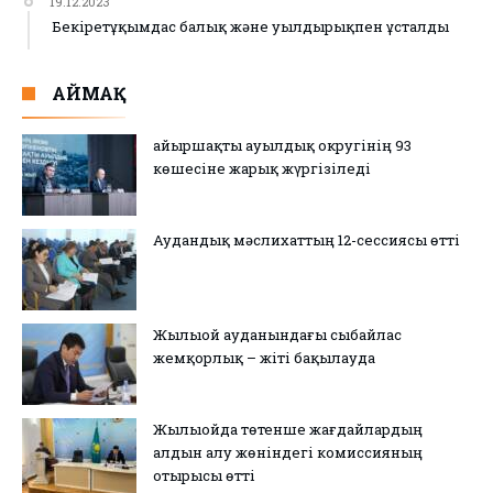
19.12.2023
Бекіретұқымдас балық және уылдырықпен ұсталды
АЙМАҚ
Қайыршақты ауылдық округінің 93
көшесіне жарық жүргізіледі
Аудандық мәслихаттың 12-сессиясы өтті
Жылыой ауданындағы сыбайлас
жемқорлық – жіті бақылауда
Жылыойда төтенше жағдайлардың
алдын алу жөніндегі комиссияның
отырысы өтті