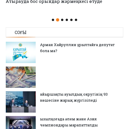
Атырауда бос орындар жәрмеңкесі өтуде
СОҢҒЫ
Арман Хайруллин Құрылтайға депутат
бола ма?
Қайыршақты ауылдық округінің 93
көшесіне жарық жүргізіледі
Қызылқоғада әлем және Азия
чемпиондары марапатталды