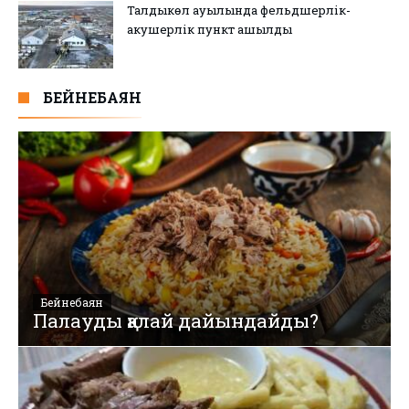
Талдыкөл ауылында фельдшерлік-
акушерлік пункт ашылды
БЕЙНЕБАЯН
Бейнебаян
Палауды қалай дайындайды?