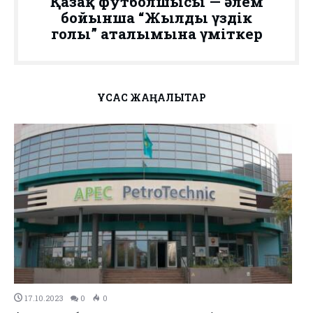
Қазақ футболшысы — әлем
бойынша “Жылдың үздік
голы” аталымына үміткер
ҰҚСАС ЖАҢАЛЫҚТАР
17.10.2023
0
0