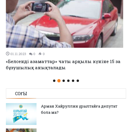
01.11.2023
0
0
«Белсенді азаматтар» чаты арқылы күніне 15 заң
бұзушылық анықталады
СОҢҒЫ
Арман Хайруллин Құрылтайға депутат
бола ма?