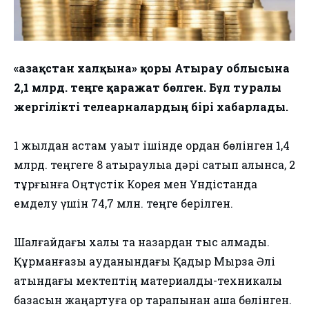
«Қазақстан халқына» қоры Атырау облысына
2,1 млрд. теңге қаражат бөлген. Бұл туралы
жергілікті телеарналардың бірі хабарлады.
1 жылдан астам уақыт ішінде қордан бөлінген 1,4
млрд. теңгеге 8 атыраулыққа дәрі сатып алынса, 2
тұрғынға Оңтүстік Корея мен Үндістанда
емделу үшін 74,7 млн. теңге берілген.
Шалғайдағы халық та назардан тыс қалмады.
Құрманғазы ауданындағы Қадыр Мырза Әлі
атындағы мектептің материалдық-техникалық
базасын жаңартуға қор тарапынан ақша бөлінген.