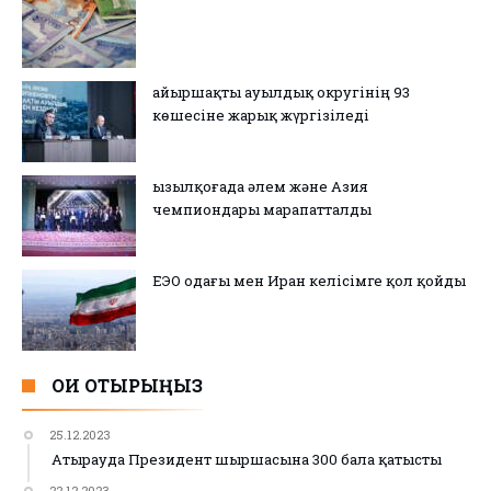
Қайыршақты ауылдық округінің 93
көшесіне жарық жүргізіледі
Қызылқоғада әлем және Азия
чемпиондары марапатталды
ЕЭО одағы мен Иран келісімге қол қойды
ОҚИ ОТЫРЫҢЫЗ
25.12.2023
Атырауда Президент шыршасына 300 бала қатысты
22.12.2023