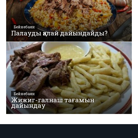
Бейнебаян
Палауды қалай дайындайды?
Бейнебаян
Жижиг-галнаш тағамын
дайындау