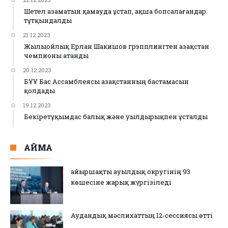
Шетел азаматын қамауда ұстап, ақша бопсалағандар
тұтқындалды
21.12.2023
Жылыойлық Ерлан Шакишов грэпплингтен Қазақстан
чемпионы атанды
20.12.2023
БҰҰ Бас Ассамблеясы Қазақстанның бастамасын
қолдады
19.12.2023
Бекіретұқымдас балық және уылдырықпен ұсталды
АЙМАҚ
Қайыршақты ауылдық округінің 93
көшесіне жарық жүргізіледі
Аудандық мәслихаттың 12-сессиясы өтті