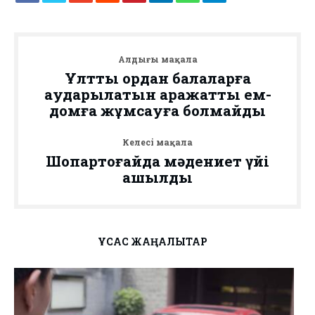
Алдыңғы мақала
Ұлттық қордан балаларға
аударылатын қаражатты ем-
домға жұмсауға болмайды
Келесі мақала
Шоқпартоғайда мәдениет үйі
ашылды
ҰҚСАС ЖАҢАЛЫҚТАР