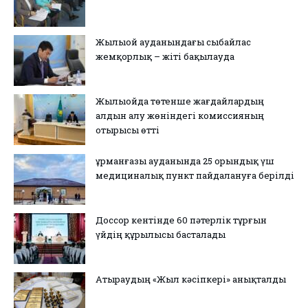
Жылыой ауданындағы сыбайлас
жемқорлық – жіті бақылауда
Жылыойда төтенше жағдайлардың
алдын алу жөніндегі комиссияның
отырысы өтті
Құрманғазы ауданында 25 орындық үш
медициналық пункт пайдалануға берілді
Доссор кентінде 60 пәтерлік тұрғын
үйдің құрылысы басталады
Атыраудың «Жыл кәсіпкері» анықталды