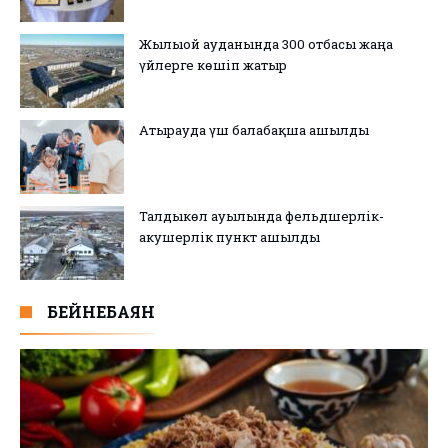
Жылыой ауданында 300 отбасы жаңа
үйлерге көшіп жатыр
Атырауда үш балабақша ашылды
Талдыкөл ауылында фельдшерлік-
акушерлік пункт ашылды
БЕЙНЕБАЯН