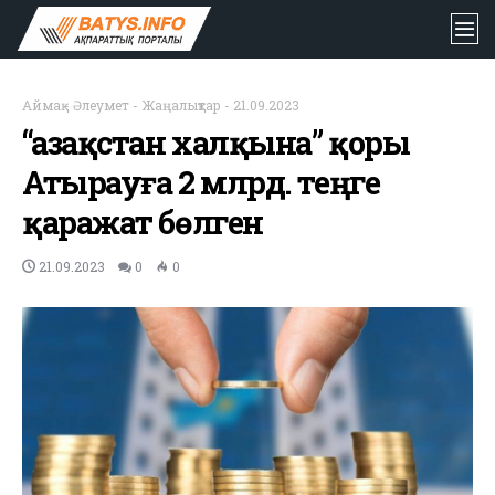
Аймақ
-
Әлеумет
-
Жаңалықтар
-
21.09.2023
“Қазақстан халқына” қоры
Атырауға 2 млрд. теңге
қаражат бөлген
21.09.2023
0
0