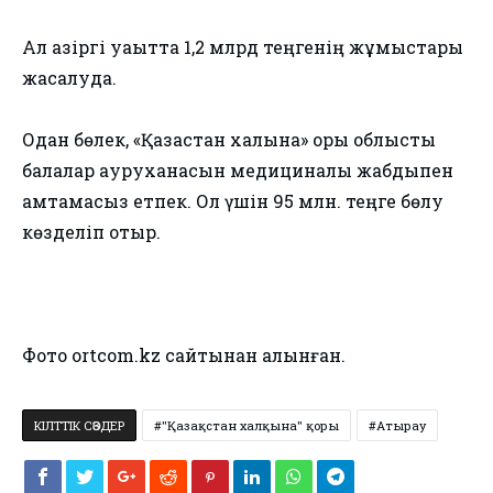
Ал қазіргі уақытта 1,2 млрд теңгенің жұмыстары
жасалуда.
Одан бөлек, «Қазақстан халқына» қоры облыстық
балалар ауруханасын медициналық жабдықпен
қамтамасыз етпек. Ол үшін 95 млн. теңге бөлу
көзделіп отыр.
Фото ortcom.kz сайтынан алынған.
КІЛТТІК СӨЗДЕР
"Қазақстан халқына" қоры
Атырау