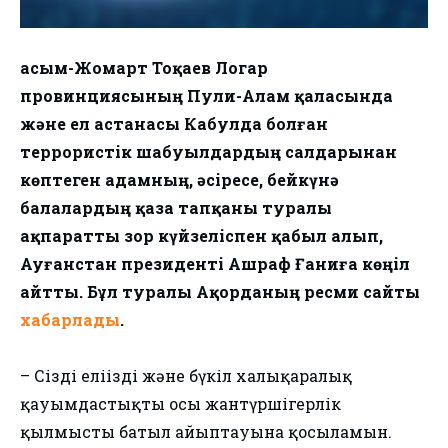
Қасым-Жомарт Тоқаев Логар
провинциясының Пули-Алам қаласында
және ел астанасы Кабулда болған
террористік шабуылдардың салдарынан
көптеген адамның, әсіресе, бейкүнә
балалардың қаза тапқаны туралы
ақпаратты зор күйзеліспен қабыл алып,
Ауғанстан президенті Ашраф Ғаниға көңіл
айтты. Бұл туралы Ақорданың ресми сайты
хабарлады
.
– Сіздің еліңіздің және бүкіл халықаралық
қауымдастықтың осы жантүршігерлік
қылмысты батыл айыптауына қосыламын.