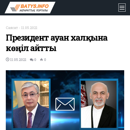
Саясат
-
11.05.2021
Президент ауған халқына
көңіл айтты
11.05.2021
0
0