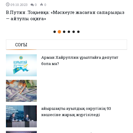
09.10.2023
0
0
В.Путин Қ.Тоқаевқа: «Мәскеуге жасаған сапарыңыз
— айтулы оқиға»
СОҢҒЫ
Арман Хайруллин Құрылтайға депутат
бола ма?
Қайыршақты ауылдық округінің 93
көшесіне жарық жүргізіледі