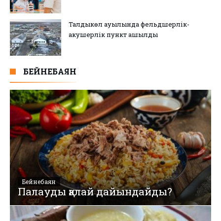
Талдыкөл ауылында фельдшерлік-
акушерлік пункт ашылды
БЕЙНЕБАЯН
Бейнебаян
Палауды қалай дайындайды?