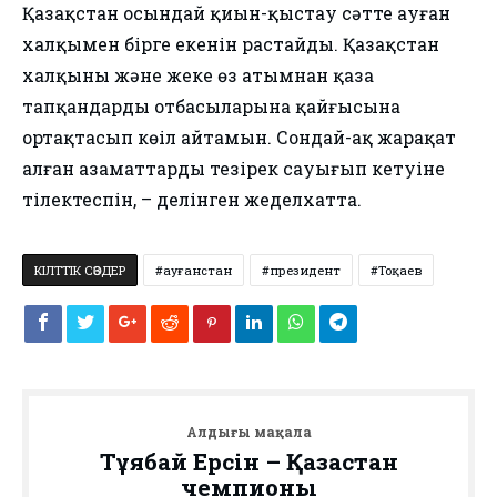
Қазақстан осындай қиын-қыстау сәтте ауған
халқымен бірге екенін растайды. Қазақстан
халқының және жеке өз атымнан қаза
тапқандардың отбасыларына қайғысына
ортақтасып көңіл айтамын. Сондай-ақ жарақат
алған азаматтардың тезірек сауығып кетуіне
тілектеспін, – делінген жеделхатта.
КІЛТТІК СӨЗДЕР
ауғанстан
президент
Тоқаев
Алдыңғы мақала
Тұяқбай Ерсін – Қазақстан
чемпионы