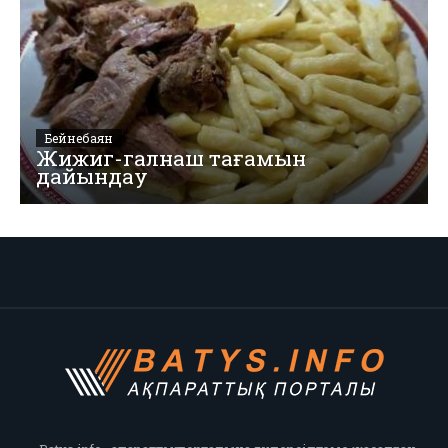
Бейнебаян
Жижиг-галнаш тағамын
дайындау