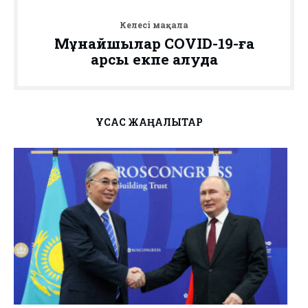
Келесі мақала
Мұнайшылар COVID-19-ға
қарсы екпе алуда
ҰҚСАС ЖАҢАЛЫҚТАР