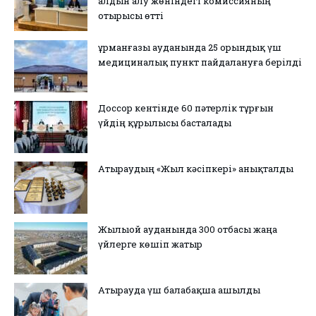
алдын алу жөніндегі комиссияның
отырысы өтті
Құрманғазы ауданында 25 орындық үш
медициналық пункт пайдалануға берілді
Доссор кентінде 60 пәтерлік тұрғын
үйдің құрылысы басталады
Атыраудың «Жыл кәсіпкері» анықталды
Жылыой ауданында 300 отбасы жаңа
үйлерге көшіп жатыр
Атырауда үш балабақша ашылды