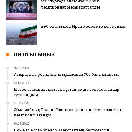
Қызылқоғада әлем және Азия
чемпиондары марапатталды
ЕЭО одағы мен Иран келісімге қол қойды
ОҚИ ОТЫРЫҢЫЗ
25.12.2023
Атырауда Президент шыршасына 300 бала қатысты
22.12.2023
Шетел азаматын қамауда ұстап, ақша бопсалағандар
тұтқындалды
21.12.2023
Жылыойлық Ерлан Шакишов грэпплингтен Қазақстан
чемпионы атанды
20.12.2023
БҰҰ Бас Ассамблеясы Қазақстанның бастамасын