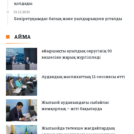
қолдады
19.12.2023
Бекіретұқымдас балық және уылдырықпен ұсталды
АЙМАҚ
Қайыршақты ауылдық округінің 93
көшесіне жарық жүргізіледі
Аудандық мәслихаттың 12-сессиясы өтті
Жылыой ауданындағы сыбайлас
жемқорлық – жіті бақылауда
Жылыойда төтенше жағдайлардың