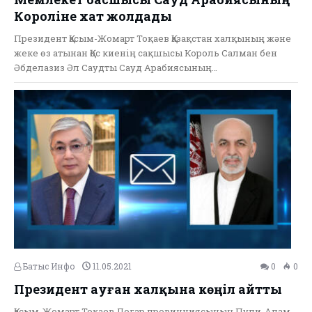
Короліне хат жолдады
Президент Қасым-Жомарт Тоқаев Қазақстан халқының және
жеке өз атынан Қос киенің сақшысы Король Салман бен
Әбделазиз Әл Саудты Сауд Арабиясының…
Батыс Инфо
11.05.2021
0
0
Президент ауған халқына көңіл айтты
Қасым-Жомарт Тоқаев Логар провинциясының Пули-Алам