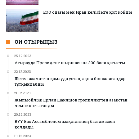
ЕЭО одағы мен Иран келісімге қол қойды
ОҚИ ОТЫРЫҢЫЗ
25.12.2023
Атырауда Президент шыршасына 300 бала қатысты
22.12.2023
Шетел азаматын қамауда ұстап, ақша бопсалағандар
тұтқындалды
21.12.2023
Жылыойлық Ерлан Шакишов грэпплингтен Қазақстан
чемпионы атанды
20.12.2023
БҰҰ Бас Ассамблеясы Қазақстанның бастамасын
қолдады
19.12.2023