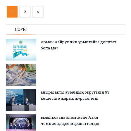
1
2
»
СОҢҒЫ
Арман Хайруллин Құрылтайға депутат
бола ма?
Қайыршақты ауылдық округінің 93
көшесіне жарық жүргізіледі
Қызылқоғада әлем және Азия
чемпиондары марапатталды