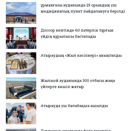
Құрманғазы ауданында 25 орындық үш
медициналық пункт пайдалануға берілді
Доссор кентінде 60 пәтерлік тұрғын
үйдің құрылысы басталады
Атыраудың «Жыл кәсіпкері» анықталды
Жылыой ауданында 300 отбасы жаңа
үйлерге көшіп жатыр
Атырауда үш балабақша ашылды
Талдыкөл ауылында фельдшерлік-