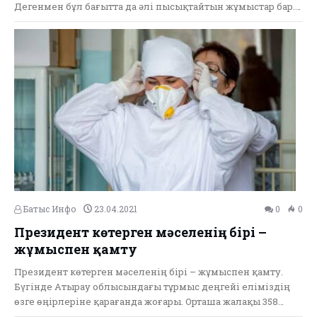
Дегенмен бұл бағытта да әлі пысықтайтын жұмыстар бар.…
Батыс Инфо
23.04.2021
0
0
Президент көтерген мәселенің бірі –
жұмыспен қамту
Президент көтерген мәселенің бірі – жұмыспен қамту.
Бүгінде Атырау облысындағы тұрмыс деңгейі еліміздің
өзге өңірлеріне қарағанда жоғары. Орташа жалақы 358…