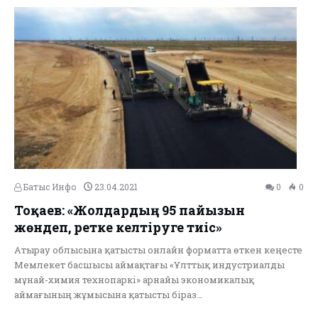
Батыс Инфо
23.04.2021
0
0
Тоқаев: «Жолдардың 95 пайызын
жөндеп, ретке келтіруге тиіс»
Атырау облысына қатысты онлайн форматта өткен кеңесте
Мемлекет басшысы аймақтағы «Ұлттық индустриалды
мұнай-химия технопаркі» арнайы экономикалық
аймағының жұмысына қатысты біраз…