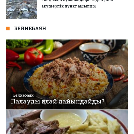
акушерлік пункт ашылды
БЕЙНЕБАЯН
Бейнебаян
Палауды қалай дайындайды?