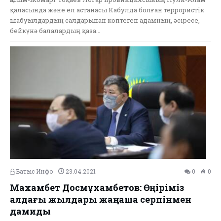
қаласында және ел астанасы Кабулда болған террористік
шабуылдардың салдарынан көптеген адамның, әсіресе,
бейкүнә балалардың қаза…
Батыс Инфо
23.04.2021
0
0
Махамбет Досмұхамбетов: Өңіріміз
алдағы жылдары жаңаша серпінмен
дамиды