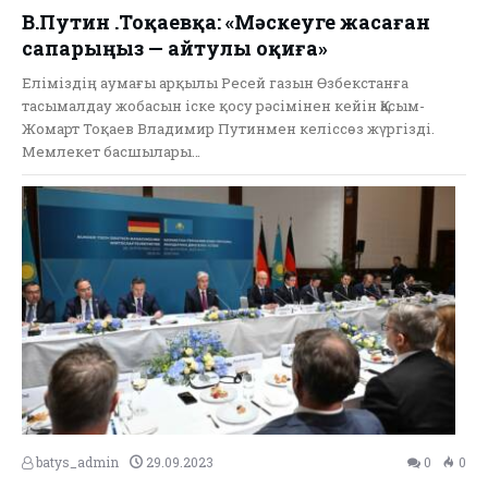
В.Путин Қ.Тоқаевқа: «Мәскеуге жасаған
сапарыңыз — айтулы оқиға»
Еліміздің аумағы арқылы Ресей газын Өзбекстанға
тасымалдау жобасын іске қосу рәсімінен кейін Қасым-
Жомарт Тоқаев Владимир Путинмен келіссөз жүргізді.
Мемлекет басшылары…
batys_admin
29.09.2023
0
0