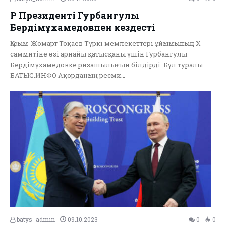
ҚР Президенті Гурбангулы
Бердімұхамедовпен кездесті
Қасым-Жомарт Тоқаев Түркі мемлекеттері ұйымының Х
саммитіне өзі арнайы қатысқаны үшін Гурбангулы
Бердімұхамедовке ризашылығын білдірді. Бұл туралы
БАТЫС.ИНФО Ақорданың ресми…
batys_admin
09.10.2023
0
0