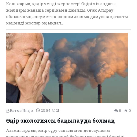
Кеш жарық, қадірменді жерлестер! Өңіріміз алдағы
жылдары жаңаша серпінмен дамиды. Оған Атырау
облысының әлеуметтік-экономикалық дамуына қатысты
кешенді жоспар оң ықпал…
Батыс Инфо
23.04.2021
0
0
Өңір экологиясы бақылауда болмақ
Азаматтардың өмір сүру сапасы мен денсаулығы
экологиялық ахуалға тікелей байланысты екені белгілі.