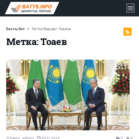
Басты Бет
Тегтік Мұрағат: Тоқаев
Метка: Тоқаев
batys_admin
03.11.2023
0
0