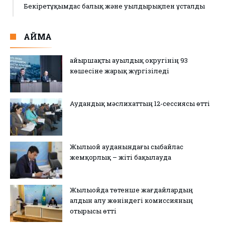
Бекіретұқымдас балық және уылдырықпен ұсталды
АЙМАҚ
Қайыршақты ауылдық округінің 93
көшесіне жарық жүргізіледі
Аудандық мәслихаттың 12-сессиясы өтті
Жылыой ауданындағы сыбайлас
жемқорлық – жіті бақылауда
Жылыойда төтенше жағдайлардың
алдын алу жөніндегі комиссияның
отырысы өтті