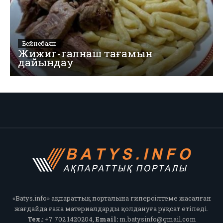
Бейнебаян
Жижиг-галнаш тағамын
дайындау
«Batys.info» ақпараттық порталына гиперсілтеме жасалған
жағдайда ғана материалдарды қолдануға рұқсат етіледі.
Тел.:
+7 702 1420204,
Email:
m.batysinfo@gmail.com