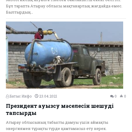
Бұл тарапта Атырау облысы мақтанарлық жағдайда емес.
Былтырдың…
Батыс Инфо
23.04.2021
0
0
Президент ауызсу мәселесін шешуді
тапсырды
Атырау облысының табысты дамуы үшін аймақты
энергиямен тұрақты түрде қамтамасыз ету керек.