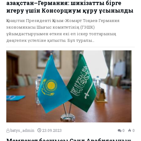
Қазақстан–Германия: шикізатты бірге
игеру үшін Консорциум құру ұсынылды
Қазақстан Президенті Қасым-Жомарт Тоқаев Германия
экономикасы Шығыс комитетінің (ГЭШК)
ұйымдастыруымен өткен екі ел іскер топтарының
дөңгелек үстеліне қатысты. Бұл туралы…
batys_admin
23.09.2023
0
0
Мемлекет басшысы Сауд Арабиясының