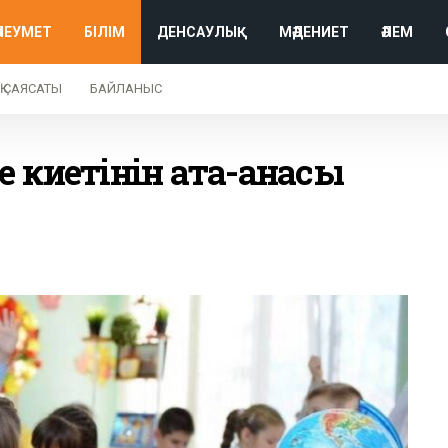
ӘЛЕУМЕТ
БІЛІМ
ДЕНСАУЛЫҚ
МӘДЕНИЕТ
ӘЛЕМ
Қ САЯСАТЫ
БАЙЛАНЫС
 киетінін ата-анасы