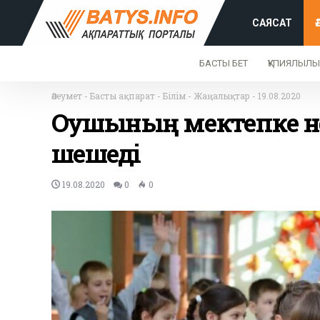
САЯСАТ
БАСТЫ БЕТ
ҚҰПИЯЛЫЛЫ
Әлеумет
-
Басты ақпарат
-
Білім
-
Жаңалықтар
-
19.08.2020
Оқушының мектепке не
шешеді
19.08.2020
0
0