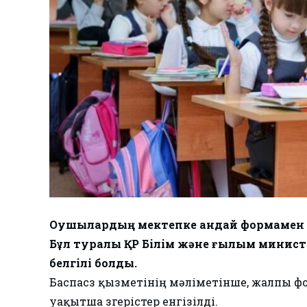
Оқушылардың мектепке қандай формамен к
Бұл туралы ҚР Білім және ғылым министрл
белгілі болды.
Баспасөз қызметінің мәліметінше, жалпы 
уақытша өзгерістер енгізілді.