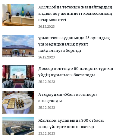
Жылыойда төтенше жағдайлардың
алдын алу жөніндегі комиссияның
отырысы өтті
26.12.2023
Құрманғазы ауданында 25 орындық
үш медициналық пункт
пайдалануға берілді
26.12.2023
Доссор кентінде 60 пәтерлік тұрғын
үйдің құрылысы басталады
25.12.2023
Атыраудың «Жыл кәсіпкері»
анықталды
25.12.2023
Жылыой ауданында 300 отбасы
жаңа үйлерге көшіп жатыр
23.12.2023