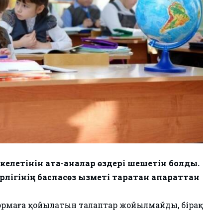
елетінін ата-аналар өздері шешетін болды.
ігінің баспасөз қызметі таратқан ақпараттан
формаға қойылатын талаптар жойылмайды, бірақ