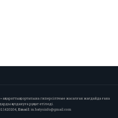
fo» ақпараттық порталына гиперсілтеме жасалған жағдайда ғана
арды қолдануға рұқсат етіледі.
2 1420204,
Email:
m.batysinfo@gmail.com