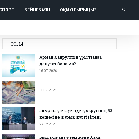
СПОРТ
БЕЙНЕБАЯН
ОҚИ ОТЫРЫҢЫЗ
СОҢҒЫ
Арман Хайруллин Құрылтайға
депутат бола ма?
16.07.2026
11.07.2026
Қайыршақты ауылдық округінің 93
көшесіне жарық жүргізіледі
27.12.2023
Қызылқоғада әлем және Азия