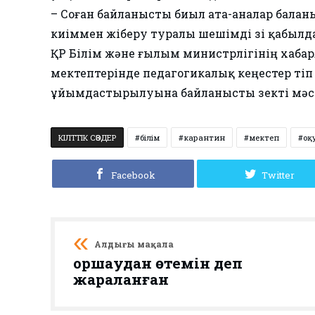
– Соған байланысты биыл ата-аналар балан
киіммен жіберу туралы шешімді өзі қабылда
ҚР Білім және ғылым министрлігінің хабар
мектептерінде педагогикалық кеңестер өт
ұйымдастырылуына байланысты өзекті мәс
КІЛТТІК СӨЗДЕР
білім
карантин
мектеп
оқ
Facebook
Twitter
Алдыңғы мақала
Қоршаудан өтемін деп
жараланған