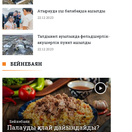
Атырауда үш балабақша ашылды
22.12.2023
Талдыкөл ауылында фельдшерлік-
акушерлік пункт ашылды
22.12.2023
БЕЙНЕБАЯН
Бейнебаян
Палауды қалай дайындайды?