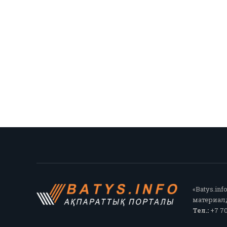
«Batys.in
материалд
Тел.:
+7 70