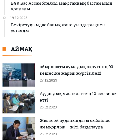
БҰҰ Бас Ассамблеясы Қазақстанның бастамасын
қолдады
19.12.2023
Бекіретұқымдас балық және уылдырықпен
ұсталды
АЙМАҚ
Қайыршақты ауылдық округінің 93
көшесіне жарық жүргізіледі
27.12.2023
Аудандық мәслихаттың 12-сессиясы
өтті
26.12.2023
Жылыой ауданындағы сыбайлас
жемқорлық – жіті бақылауда
26.12.2023