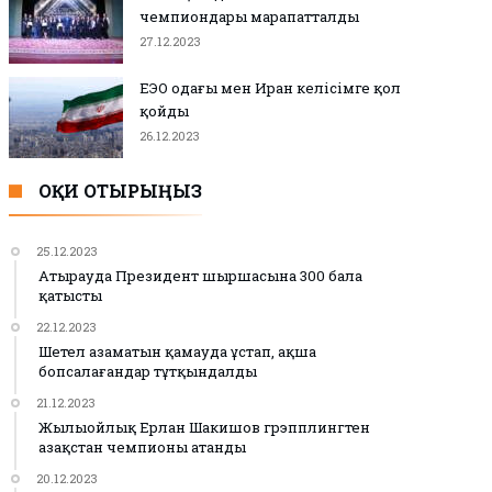
чемпиондары марапатталды
27.12.2023
ЕЭО одағы мен Иран келісімге қол
қойды
26.12.2023
ОҚИ ОТЫРЫҢЫЗ
25.12.2023
Атырауда Президент шыршасына 300 бала
қатысты
22.12.2023
Шетел азаматын қамауда ұстап, ақша
бопсалағандар тұтқындалды
21.12.2023
Жылыойлық Ерлан Шакишов грэпплингтен
Қазақстан чемпионы атанды
20.12.2023