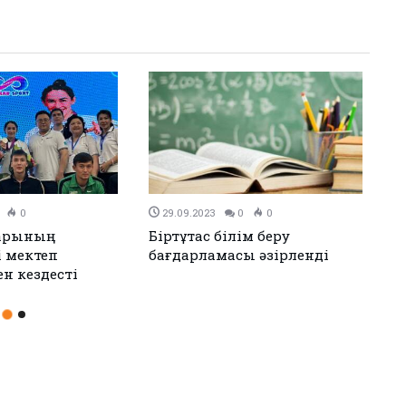
0
18.09.2023
0
0
ілері 610 млн.
Атыраудағы STEAM
рған
орталығында «Ашық есік күні»
өтті