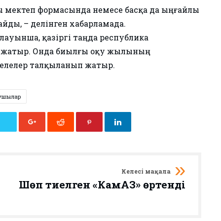
ы мектеп формасында немесе басқа да ыңғайлы
йды, – делінген хабарламада.
лауынша, қазіргі таңда республика
іп жатыр. Онда биылғы оқу жылының
елелер талқыланып жатыр.
ушылар
Келесі мақала
Шөп тиелген «КамАЗ» өртенді