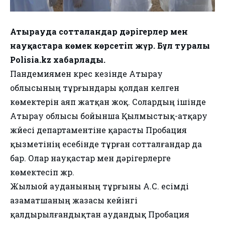
Атырауда сотталғандар дәрігерлер мен
науқастарға көмек көрсетіп жүр. Бұл туралы
Polisia.kz хабарлады.
Пандемиямен күрес кезінде Атырау
облысының тұрғындары қолдан келген
көмектерін аяп жатқан жоқ. Солардың ішінде
Атырау облысы бойынша Қылмыстық-атқару
жүйесі департаментіне қарасты Пробация
қызметінің есебінде тұрған сотталғандар да
бар. Олар науқастар мен дәрігерлерге
көмектесіп жүр.
Жылыой ауданының тұрғыны А.С. есімді
азаматшаның жазасы кейінгі
қалдырылғандықтан аудандық Пробация