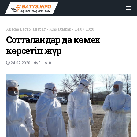
Аймақ
-
Басты ақпарат
-
Жаңалықтар
-
24.07.2020
Сотталғандар да көмек
көрсетіп жүр
24.07.2020
0
0