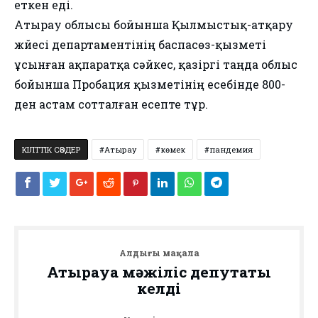
еткен еді.
Атырау облысы бойынша Қылмыстық-атқару
жүйесі департаментінің баспасөз-қызметі
ұсынған ақпаратқа сәйкес, қазіргі таңда облыс
бойынша Пробация қызметінің есебінде 800-
ден астам сотталған есепте тұр.
КІЛТТІК СӨЗДЕР
Атырау
көмек
пандемия
Алдыңғы мақала
Атырауға мәжіліс депутаты
келді