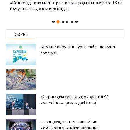
«Белсенді азаматтар» чаты арқылы күніне 15 заң
бұзушылық анықталады
СОҢҒЫ
Арман Хайруллин Құрылтайға депутат
бола ма?
Қайыршақты ауылдық округінің 93
көшесіне жарық жүргізіледі
Қызылқоғада әлем және Азия
чемпиондары марапатталды