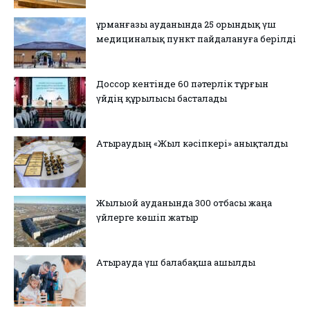
Құрманғазы ауданында 25 орындық үш
медициналық пункт пайдалануға берілді
Доссор кентінде 60 пәтерлік тұрғын
үйдің құрылысы басталады
Атыраудың «Жыл кәсіпкері» анықталды
Жылыой ауданында 300 отбасы жаңа
үйлерге көшіп жатыр
Атырауда үш балабақша ашылды