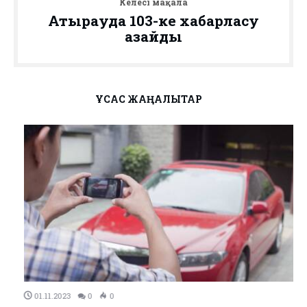
Келесі мақала
Атырауда 103-ке хабарласу
азайды
ҰҚСАС ЖАҢАЛЫҚТАР
01.11.2023
0
0