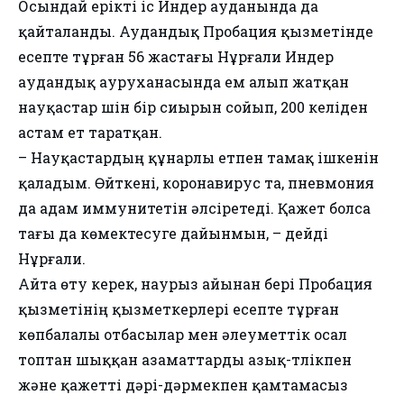
Осындай ерікті іс Индер ауданында да
қайталанды. Аудандық Пробация қызметінде
есепте тұрған 56 жастағы Нұрғали Индер
аудандық ауруханасында ем алып жатқан
науқастар үшін бір сиырын сойып, 200 келіден
астам ет таратқан.
– Науқастардың құнарлы етпен тамақ ішкенін
қаладым. Өйткені, коронавирус та, пневмония
да адам иммунитетін әлсіретеді. Қажет болса
тағы да көмектесуге дайынмын, – дейді
Нұрғали.
Айта өту керек, наурыз айынан бері Пробация
қызметінің қызметкерлері есепте тұрған
көпбалалы отбасылар мен әлеуметтік осал
топтан шыққан азаматтарды азық-түлікпен
және қажетті дәрі-дәрмекпен қамтамасыз