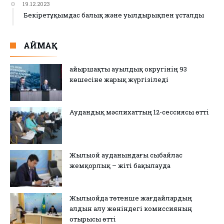
19.12.2023
Бекіретұқымдас балық және уылдырықпен ұсталды
АЙМАҚ
Қайыршақты ауылдық округінің 93
көшесіне жарық жүргізіледі
Аудандық мәслихаттың 12-сессиясы өтті
Жылыой ауданындағы сыбайлас
жемқорлық – жіті бақылауда
Жылыойда төтенше жағдайлардың
алдын алу жөніндегі комиссияның
отырысы өтті