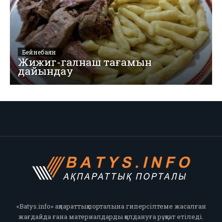
Бейнебаян
Жижиг-галнаш тағамын
дайындау
«Batys.info» ақпараттық порталына гиперсілтеме жасалған
жағдайда ғана материалдарды қолдануға рұқсат етіледі.