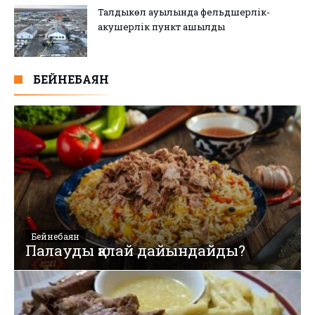
Талдыкөл ауылында фельдшерлік-
акушерлік пункт ашылды
БЕЙНЕБАЯН
Бейнебаян
Палауды қалай дайындайды?