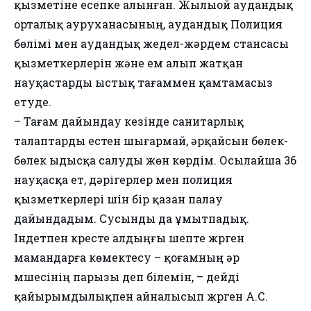
қызметіне есепке алынған. Жылыой аудандық
орталық ауруханасының, аудандық Полиция
бөлімі мен аудандық жедел-жәрдем стансасы
қызметкерлерін және ем алып жатқан
науқастарды ыстық тағаммен қамтамасыз
етуде.
– Тағам дайындау кезінде санитарлық
талаптарды естен шығармай, әрқайсын бөлек-
бөлек ыдысқа салуды жөн көрдім. Осылайша 36
науқасқа ет, дәрігерлер мен полиция
қызметкерлері үшін бір қазан палау
дайындадым. Сусынды да ұмытпадық.
Індетпен күресте алдыңғы шепте жүрген
мамандарға көмектесу – қоғамның әр
мүшесінің парызы деп білемін, – дейді
қайырымдылықпен айналысып жүрген А.С.