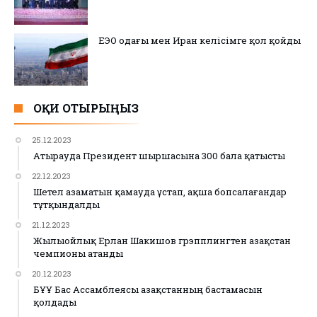
ЕЭО одағы мен Иран келісімге қол қойды
ОҚИ ОТЫРЫҢЫЗ
25.12.2023
Атырауда Президент шыршасына 300 бала қатысты
22.12.2023
Шетел азаматын қамауда ұстап, ақша бопсалағандар
тұтқындалды
21.12.2023
Жылыойлық Ерлан Шакишов грэпплингтен Қазақстан
чемпионы атанды
20.12.2023
БҰҰ Бас Ассамблеясы Қазақстанның бастамасын
қолдады