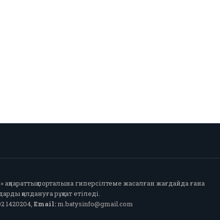
fo» ақпараттық порталына гиперсілтеме жасалған жағдайда ғана
арды қолдануға рұқсат етіледі.
2 1420204,
Email:
m.batysinfo@gmail.com