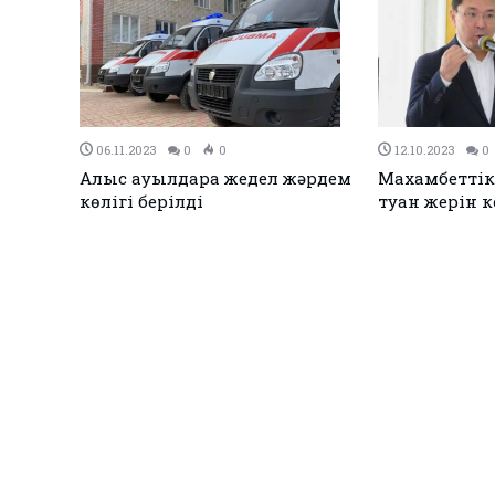
24.09.2020
0
0
14.09.2020
0
мек
Карантин қайта енгізілсе
Мешіт мейір
жұмыссыздарға 42 500-ден көп
төленуі мүмкін