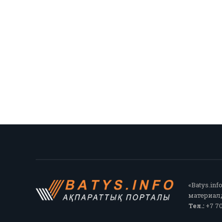
«Batys.in
материалд
Тел.:
+7 70