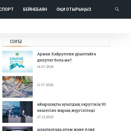
СПОРТ
БЕЙНЕБАЯН
ОҚИ ОТЫРЫҢЫЗ
СОҢҒЫ
Арман Хайруллин Құрылтайға
депутат бола ма?
16.07.2026
11.07.2026
Қайыршақты ауылдық округінің 93
көшесіне жарық жүргізіледі
27.12.2023
Қызылқоғада әлем және Азия