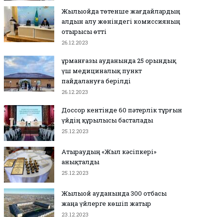
Жылыойда төтенше жағдайлардың
алдын алу жөніндегі комиссияның
отырысы өтті
26.12.2023
Құрманғазы ауданында 25 орындық
үш медициналық пункт
пайдалануға берілді
26.12.2023
Доссор кентінде 60 пәтерлік тұрғын
үйдің құрылысы басталады
25.12.2023
Атыраудың «Жыл кәсіпкері»
анықталды
25.12.2023
Жылыой ауданында 300 отбасы
жаңа үйлерге көшіп жатыр
23.12.2023