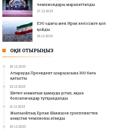
чемпиондары марапатталды
27.12.2023
ЕЭО одағы мен Иран келісімге қол
қойды
26.12.2023
ОҚИ ОТЫРЫҢЫЗ
25.12.2023
Атырауда Президент шыршасына 300 бала
қатысты
22.12.2023
Шетел азаматын қамауда ұстап, ақша
бопсалағандар тұтқындалды
21.12.2023
Жылыойлық Ерлан Шакишов грэпплингтен
Қазақстан чемпионы атанды
20.12.2023