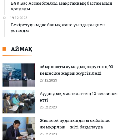
БҰҰ Бас Ассамблеясы Қазақстанның бастамасын
қолдады
19.12.2023
Бекіретұқымдас балық және уылдырықпен
ұсталды
АЙМАҚ
Қайыршақты ауылдық округінің 93
көшесіне жарық жүргізіледі
27.12.2023
Аудандық мәслихаттың 12-сессиясы
өтті
26.12.2023
Жылыой ауданындағы сыбайлас
жемқорлық – жіті бақылауда
26.12.2023