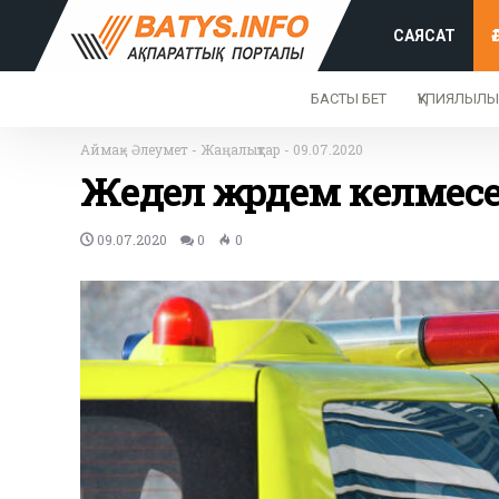
САЯСАТ
БАСТЫ БЕТ
ҚҰПИЯЛЫЛЫ
Аймақ
-
Әлеумет
-
Жаңалықтар
-
09.07.2020
Жедел жәрдем келмес
09.07.2020
0
0