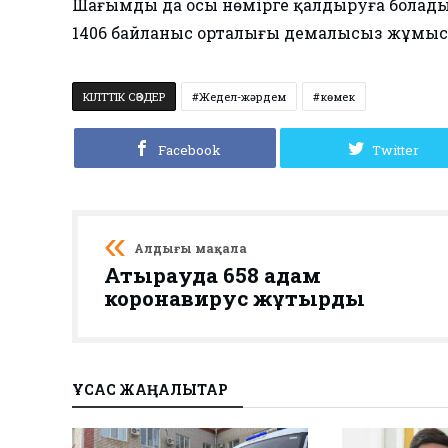
Шағымды да осы нөмірге қалдыруға болады,
1406 байланыс орталығы демалысыз жұмыс
КІЛТТІК СӨЗДЕР
Жедел-жәрдем
көмек
Facebook
Twitter
Алдыңғы мақала
Атырауда 658 адам
коронавирус жұқтырды
ҰҚСАС ЖАҢАЛЫҚТАР