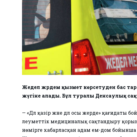
Жедел жәрдем қызмет көрсетуден бас та
жүгіне алады. Бұл туралы Денсаулық сақ
— «Дәл қазір және дәл осы жерде» қағидаты 
әлеуметтік медициналық сақтандыру қорын
нөмірге хабарласқан адам ем-дом бойынша