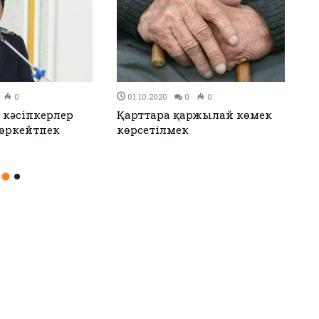
0
09.09.2020
0
0
імділік жасады
Ауруханаларға отандық
өндірістегі көліктер мен
аппараттар жеткізіледі