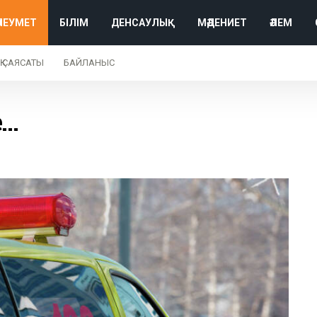
ӘЛЕУМЕТ
БІЛІМ
ДЕНСАУЛЫҚ
МӘДЕНИЕТ
ӘЛЕМ
Қ САЯСАТЫ
БАЙЛАНЫС
е…