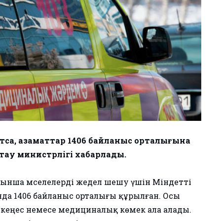
ртса, азаматтар 1406 байланыс орталығына
тау министрлігі хабарлады.
бойынша мәселелерді жедел шешу үшін Міндетті
да 1406 байланыс орталығы құрылған. Осы
 кеңес немесе медициналық көмек ала алады.