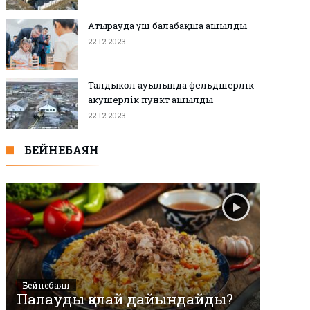
Атырауда үш балабақша ашылды
22.12.2023
Талдыкөл ауылында фельдшерлік-
акушерлік пункт ашылды
22.12.2023
БЕЙНЕБАЯН
Бейнебаян
Палауды қалай дайындайды?