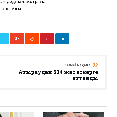
 — деді министрлік.
 жасайды.
Келесі мақала
Атыраудан 504 жас әскерге
аттанды