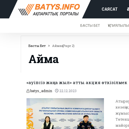
САЯСАТ
БАСТЫ БЕТ
ҚҰПИЯЛЫЛЫ
Басты Бет
Аймақ
(page 2)
Аймақ
«Қауіпсіз жаңа жыл» атты акция өткізілмек
batys_admin
22.12.2023
Атырау
кезеңі
жұмыс 
Төтенш
майоры