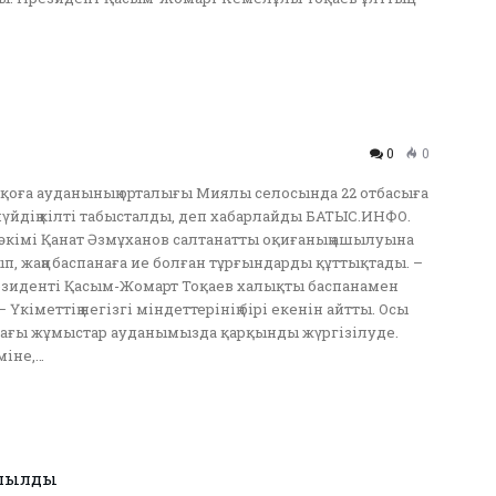
0
0
оға ауданының орталығы Миялы селосында 22 отбасыға
үйдің кілті табысталды, деп хабарлайды БАТЫС.ИНФО.
әкімі Қанат Әзмұханов салтанатты оқиғаның ашылуына
п, жаңа баспанаға ие болған тұрғындарды құттықтады. –
зиденті Қасым-Жомарт Тоқаев халықты баспанамен
 Үкіметтің негізгі міндеттерінің бірі екенін айтты. Осы
ағы жұмыстар ауданымызда қарқынды жүргізілуде.
міне,…
ашылды