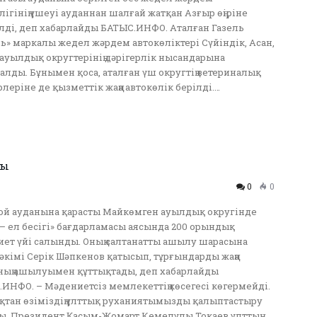
лігінің үшеуі ауданнан шалғай жатқан Азғыр өңіріне
лді, деп хабарлайды БАТЫС.ИНФО. Аталған Газель
ь» маркалы жедел жәрдем автокөліктері Сүйіндік, Асан,
ауылдық округтерінің дәрігерлік нысандарына
алды. Бұнымен қоса, аталған үш округтің ветериналық
рлеріне де қызметтік жаңа автокөлік берілді.…
ды
0
0
й ауданына қарасты Майкөмген ауылдық округінде
– ел бесігі» бағдарламасы аясында 200 орындық
ет үйі салынды. Оның салтанатты ашылу шарасына
әкімі Серік Шәпкенов қатысып, тұрғындарды жаңа
ның ашылуымен құттықтады, деп хабарлайды
ИНФО. – Мәдениетсіз мемлекеттің көсегесі көгермейді.
тан өзіміздің ұлттық руханиятымызды қалыптастыру
ы. Президент Қасым-Жомарт Кемелұлы Тоқаев ұлттың…