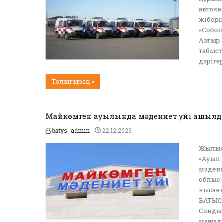
автокө
жібері
«Собол
Азғыр 
табыст
дәріге
Толығырақ »
Майкөмген ауылында мәдениет үйі ашыл
batys_admin
22.12.2023
Жылыо
«Ауыл 
мәдени
облыс 
нысан
БАТЫС.
Сондық
маңызд