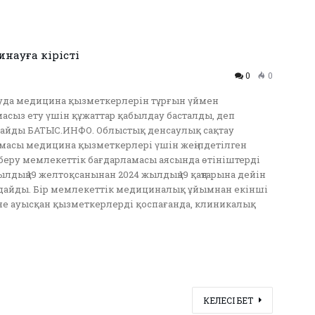
инауға кірісті
0
0
уда медицина қызметкерлерін тұрғын үймен
асыз ету үшін құжаттар қабылдау басталды, деп
лайды БАТЫС.ИНФО. Облыстық денсаулық сақтау
масы медицина қызметкерлері үшін жеңілдетілген
беру мемлекеттік бағдарламасы аясында өтініштерді
ылдың 19 желтоқсанынан 2024 жылдың 19 қаңтарына дейін
дайды. Бір мемлекеттік медициналық ұйымнан екінші
не ауысқан қызметкерлерді қоспағанда, клиникалық
КЕЛЕСІ БЕТ