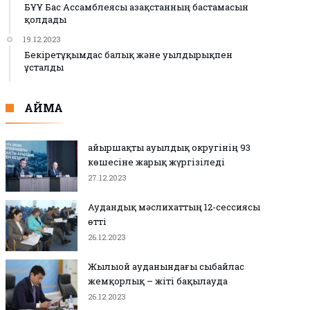
БҰҰ Бас Ассамблеясы Қазақстанның бастамасын
қолдады
19.12.2023
Бекіретұқымдас балық және уылдырықпен
ұсталды
АЙМАҚ
Қайыршақты ауылдық округінің 93
көшесіне жарық жүргізіледі
27.12.2023
Аудандық мәслихаттың 12-сессиясы
өтті
26.12.2023
Жылыой ауданындағы сыбайлас
жемқорлық – жіті бақылауда
26.12.2023