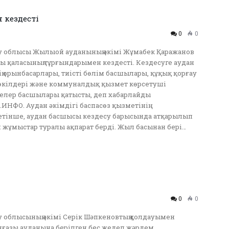
 кездесті
0
0
у облысы Жылыой ауданының әкімі Жұмабек Қаражанов
ы қаласының тұрғындарымен кездесті. Кездесуге аудан
ің орынбасарлары, тиісті бөлім басшылары, құқық қорғау
өкілдері және коммуналдық қызмет көрсетуші
елер басшылары қатысты, деп хабарлайды
ИНФО. Аудан әкімдігі баспасөз қызметінің
тінше, аудан басшысы кездесу барысында атқарылып
 жұмыстар туралы ақпарат берді. Жыл басынан бері…
0
0
 облысының әкімі Серік Шәпкеновтың қолдауымен
ғазы ауданына берілген бес жедел жәрдем