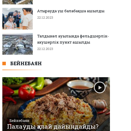
Атырауда үш балабақша ашылды
22.12.2023
Талдыкөл ауылында фельдшерлік-
акушерлік пункт ашылды
22.12.2023
БЕЙНЕБАЯН
Бейнебаян
Палауды қалай дайындайды?