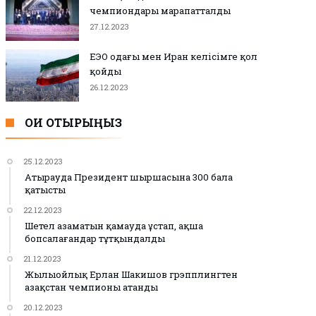
чемпиондары марапатталды
27.12.2023
ЕЭО одағы мен Иран келісімге қол
қойды
26.12.2023
ОҚИ ОТЫРЫҢЫЗ
25.12.2023
Атырауда Президент шыршасына 300 бала
қатысты
22.12.2023
Шетел азаматын қамауда ұстап, ақша
бопсалағандар тұтқындалды
21.12.2023
Жылыойлық Ерлан Шакишов грэпплингтен
Қазақстан чемпионы атанды
20.12.2023