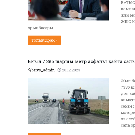
БАТЫС.
компа
жұмысқ
ЖШС Кү
орынбасары…
Толығырақ »
Биыл 7 385 шаршы метр асфальт қайта са
batys_admin
20.12.2023
Жыл ба
7385 ш
деп х
анықта
сәйкес
матери
өз есе
сапа о