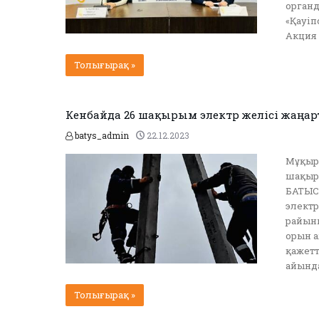
органд
«Қауіп
Акция 
Толығырақ »
Кенбайда 26 шақырым электр желісі жаңа
batys_admin
22.12.2023
Мұқыр 
шақыры
БАТЫС.
электр
райыны
орын а
қажетт
айында
Толығырақ »