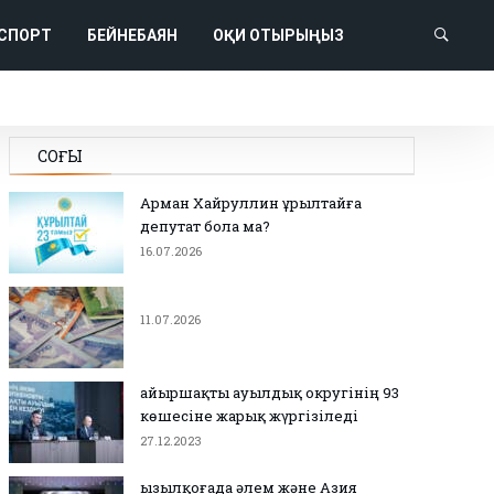
СПОРТ
БЕЙНЕБАЯН
ОҚИ ОТЫРЫҢЫЗ
СОҢҒЫ
Арман Хайруллин Құрылтайға
депутат бола ма?
16.07.2026
11.07.2026
Қайыршақты ауылдық округінің 93
көшесіне жарық жүргізіледі
27.12.2023
Қызылқоғада әлем және Азия