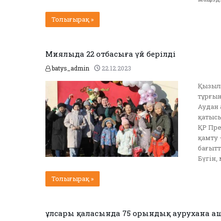
Толығырақ »
Миялыда 22 отбасыға үй берілді
batys_admin
22.12.2023
Қызылқ
тұрғын
Аудан 
қатысы
ҚР Пре
қамту –
бағытт
Бүгін, 
Толығырақ »
Құлсары қаласында 75 орындық аурухана 