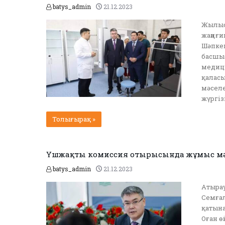
batys_admin
21.12.2023
Жылыой
жаңа ғ
Шәпкен
басшы
медици
қаласы
мәселе
жүргіз
Толығырақ »
Үшжақты комиссия отырысында жұмыс мә
batys_admin
21.12.2023
Атырау
Семғал
қатына
Оған ө