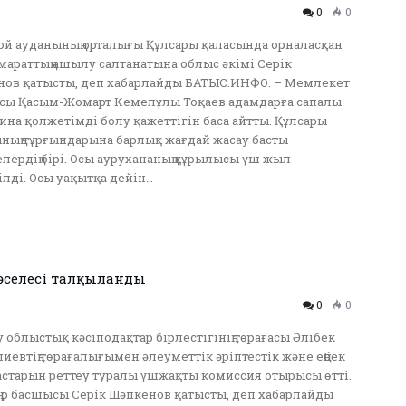
0
0
 ауданының орталығы Құлсары қаласында орналасқан
имараттың ашылу салтанатына облыс әкімі Серік
ов қатысты, деп хабарлайды БАТЫС.ИНФО. – Мемлекет
сы Қасым-Жомарт Кемелұлы Тоқаев адамдарға сапалы
на қолжетімді болу қажеттігін баса айтты. Құлсары
ның тұрғындарына барлық жағдай жасау басты
лердің бірі. Осы аурухананың құрылысы үш жыл
ілді. Осы уақытқа дейін…
селесі талқыланды
0
0
 облыстық кәсіподақтар бірлестігінің төрағасы Әлібек
иевтің төрағалығымен әлеуметтік әріптестік және еңбек
старын реттеу туралы үшжақты комиссия отырысы өтті.
ңір басшысы Серік Шәпкенов қатысты, деп хабарлайды