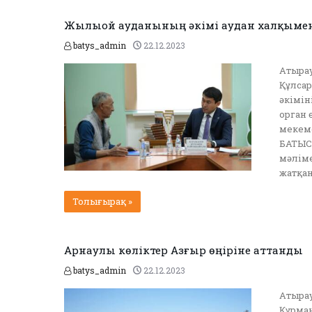
Жылыой ауданының әкімі аудан халқымен
batys_admin
22.12.2023
Атыра
Құлсар
əкімін
орган 
мекем
БАТЫС.
мәліме
жатқан
Толығырақ »
Арнаулы көліктер Азғыр өңіріне аттанды
batys_admin
22.12.2023
Атырау
Құрман