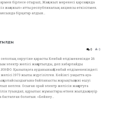
армен бірлесе отырып, Жаңа жыл мерекесі қарсаңында
сіз жаңа жыл» атты республикалық акциясы өткізілмек.
аясында бірқатар алдын…
ртылды
0
0
селолық округіне қарасты Кенбай елдімекенінде 26
м электр желісі жаңартылды, деп хабарлайды
ИНФО. Қызылқоға ауданының Кенбай елдімекеніндегі
 желісі 1973 жылы жүргізілген. Кейінгі уақытта ауа-
ң қолайсыздығына байланысты жарықтың жиі өшуі
лып келген. Осыған орай электр желісін жаңартуға
ілік туындап, құрылыс жұмыстары өткен жылдың сәуір
 басталған болатын. «Бейнеу…