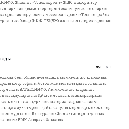
ИНФО. Жиында «Теңізшевройл» ЖШС-нің мердігер
нияларынан қызметкерлердің босатылуы және оларды
а орналастыру, оқыту мәселесі туралы «Теңізшевройл»
рделі жобалар (ККЖ-ҰЕҚБЖ) жөніндегі директорының
лынды
0
0
сынан бері облыс аумағында автокөлік жолдарының
аршы метр асфальтбетон жамылғысы қайта салынды,
абарлайды БАТЫС.ИНФО. Автокөлік жолдарында
лған ақаулар және ҚР мемлекеттік стандарттарына
 келмейтін жол құрылыс материалдарын сапалы
алдарға ауыстырып, қайта салуды мердігер мекемелер
бінен жүргізген. Бұл туралы «Жол активтерінің ұлттық
рталығы» РМК Атырау облыстық…