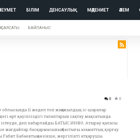
ӘЛЕУМЕТ
БІЛІМ
ДЕНСАУЛЫҚ
МӘДЕНИЕТ
ӘЛЕМ
Қ САЯСАТЫ
БАЙЛАНЫС
0
0
 облысында 11 жедел топ жаңажылдық іс-шаралар
ндегі өрт қауіпсіздігі талаптарын сақтау мақсатында
істеуде, деп хабарлайды БАТЫС.ИНФО. Атырау қаласы
е жағдайлар басқармасының бастығы азаматтық қорғау
 Ғабит Бабаевтың сөзінше, жергілікті атқарушы