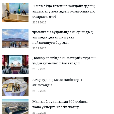
Жылыойда төтенше жағдайлардың
алдын алу жөніндегі комиссияның
отырысы өтті
26.12.2023
Құрманғазы ауданында 25 орындық
үш медициналық пункт
пайдалануға берілді
26.12.2023
Доссор кентінде 60 пәтерлік тұрғын
үйдің құрылысы басталады
25.12.2023
Атыраудың «Жыл кәсіпкері»
анықталды
25.12.2023
Жылыой ауданында 300 отбасы
жаңа үйлерге көшіп жатыр
23.12.2023