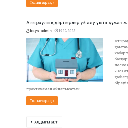
Толығырақ »
Атыраулық дәрігерлер үй алу үшін құжат ж
batys_admin
19.12.2023
Атыра
қамтам
хабар
басқар
несие 
2023 ж
қабыл
біреуі
практикамен айналысатын…
Толығырақ »
АЛДЫҢҒЫ БЕТ