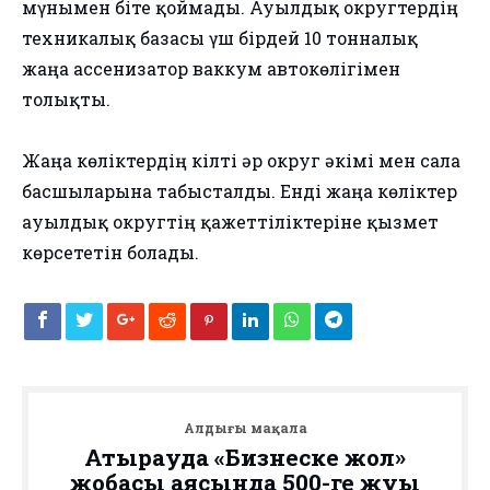
мүнымен біте қоймады. Ауылдық округтердің
техникалық базасы үш бірдей 10 тонналық
жаңа ассенизатор ваккум автокөлігімен
толықты.
Жаңа көліктердің кілті әр округ әкімі мен сала
басшыларына табысталды. Енді жаңа көліктер
ауылдық округтің қажеттіліктеріне қызмет
көрсететін болады.
Алдыңғы мақала
Атырауда «Бизнеске жол»
жобасы аясында 500-ге жуық