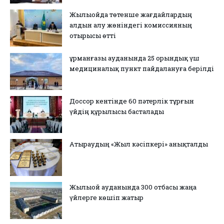
Жылыойда төтенше жағдайлардың
алдын алу жөніндегі комиссияның
отырысы өтті
Құрманғазы ауданында 25 орындық үш
медициналық пункт пайдалануға берілді
Доссор кентінде 60 пәтерлік тұрғын
үйдің құрылысы басталады
Атыраудың «Жыл кәсіпкері» анықталды
Жылыой ауданында 300 отбасы жаңа
үйлерге көшіп жатыр