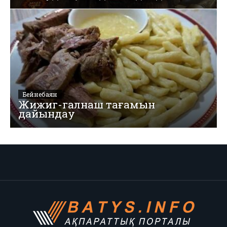
Бейнебаян
Жижиг-галнаш тағамын
дайындау