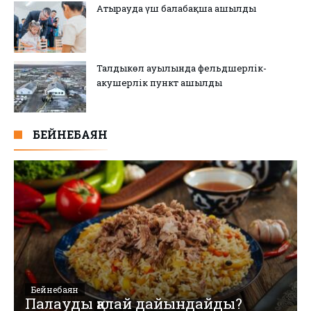
Атырауда үш балабақша ашылды
Талдыкөл ауылында фельдшерлік-
акушерлік пункт ашылды
БЕЙНЕБАЯН
Бейнебаян
Палауды қалай дайындайды?