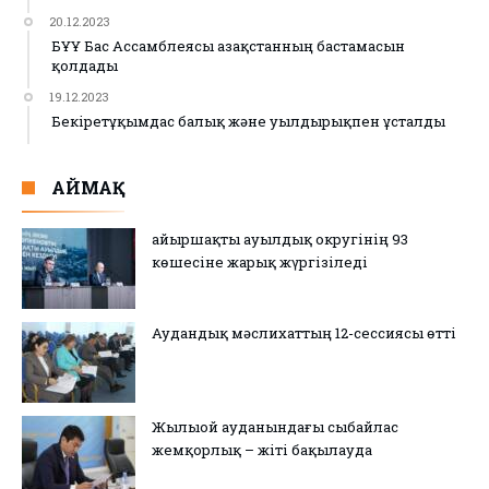
20.12.2023
БҰҰ Бас Ассамблеясы Қазақстанның бастамасын
қолдады
19.12.2023
Бекіретұқымдас балық және уылдырықпен ұсталды
АЙМАҚ
Қайыршақты ауылдық округінің 93
көшесіне жарық жүргізіледі
Аудандық мәслихаттың 12-сессиясы өтті
Жылыой ауданындағы сыбайлас
жемқорлық – жіті бақылауда