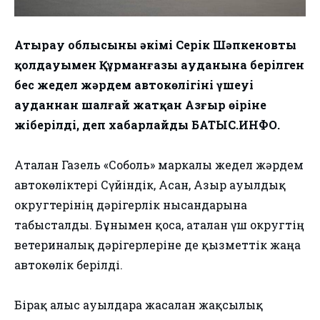
Атырау облысының әкімі Серік Шәпкеновтың
қолдауымен Құрманғазы ауданына берілген
бес жедел жәрдем автокөлігінің үшеуі
ауданнан шалғай жатқан Азғыр өңіріне
жіберілді, деп хабарлайды БАТЫС.ИНФО.
Аталған Газель «Соболь» маркалы жедел жәрдем
автокөліктері Сүйіндік, Асан, Азғыр ауылдық
округтерінің дәрігерлік нысандарына
табысталды. Бұнымен қоса, аталған үш округтің
ветериналық дәрігерлеріне де қызметтік жаңа
автокөлік берілді.
Бірақ алыс ауылдарға жасалған жақсылық