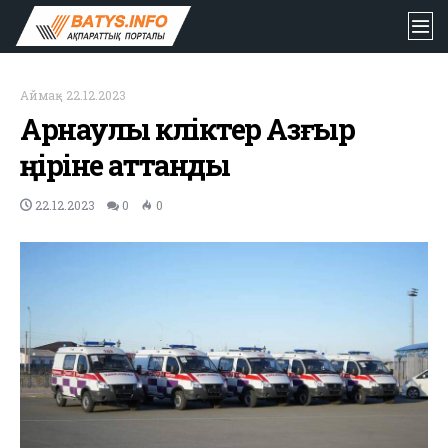
Аймақ
-
22.12.2023
Арнаулы көліктер Азғыр
өңіріне аттанды
22.12.2023
0
0