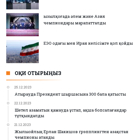
Қызылқоғада әлем және Азия
чемпиондары марапатталды
ЕЭО одағы мен Иран келісімге қол қойды
ОҚИ ОТЫРЫҢЫЗ
25.12.2023
Атырауда Президент шыршасына 300 бала қатысты
22.12.2023
Шетел азаматын қамауда ұстап, ақша бопсалағандар
тұтқындалды
21.12.2023
Жылыойлық Ерлан Шакишов грэпплингтен Қазақстан
чемпионы атанды