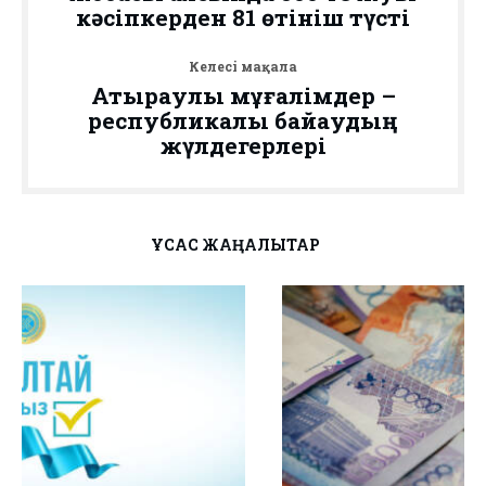
кәсіпкерден 81 өтініш түсті
Келесі мақала
Атыраулық мұғалімдер –
республикалық байқаудың
жүлдегерлері
ҰҚСАС ЖАҢАЛЫҚТАР