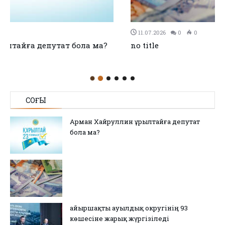
11.07.2026
0
0
no title
СОҢҒЫ
Арман Хайруллин Құрылтайға депутат
бола ма?
Қайыршақты ауылдық округінің 93
көшесіне жарық жүргізіледі