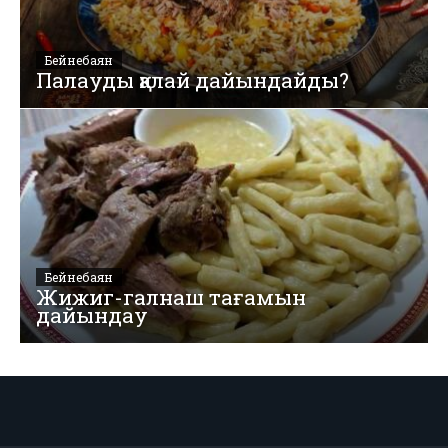
Бейнебаян
Палауды қалай дайындайды?
Бейнебаян
Жижиг-галнаш тағамын
дайындау