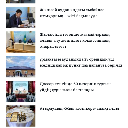
Жылыой ауданындағы сыбайлас
жемқорлық – жіті бақылауда
Жылыойда төтенше жағдайлардың
алдын алу жөніндегі комиссияның
отырысы өтті
Құрманғазы ауданында 25 орындық үш
медициналық пункт пайдалануға берілді
Доссор кентінде 60 пәтерлік тұрғын
үйдің құрылысы басталады
Атыраудың «Жыл кәсіпкері» анықталды