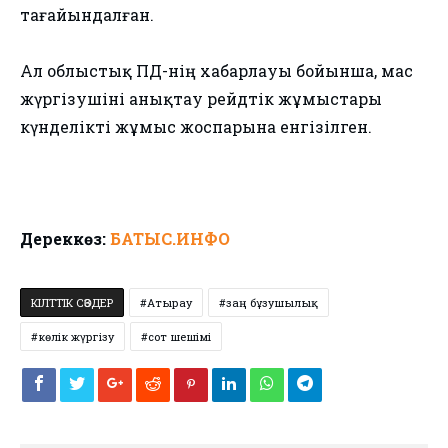
тағайындалған.
Ал облыстық ПД-нің хабарлауы бойынша, мас
жүргізушіні анықтау рейдтік жұмыстары
күнделікті жұмыс жоспарына енгізілген.
Дереккөз:
БАТЫС.ИНФО
КІЛТТІК СӨЗДЕР
Атырау
заң бұзушылық
көлік жүргізу
сот шешімі