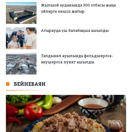
Жылыой ауданында 300 отбасы жаңа
үйлерге көшіп жатыр
Атырауда үш балабақша ашылды
Талдыкөл ауылында фельдшерлік-
акушерлік пункт ашылды
БЕЙНЕБАЯН