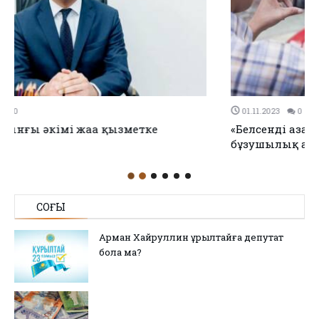
01.11.2023
0
0
«Белсенді азаматтар» чаты арқылы күніне 15 заң
бұзушылық анықталады
СОҢҒЫ
Арман Хайруллин Құрылтайға депутат
бола ма?