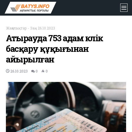
Жаңалықтар
-
Заң
-
26.10.2023
Атырауда 753 адам көлік
басқару құқығынан
айырылған
26.10.2023
0
0