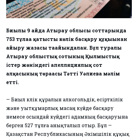
Биылғы 9 айда Атырау облысы соттарында
753 тұлғаға қатысты көлік басқару құқығынан
айыру жазасы тағайындалған. Бұл туралы
Атырау облыстық сотының Қылмыстық
істер жөніндегі апелляциялық сот
алқасының төрағасы Тәтті Уәлиева мәлім
етті.
— Биыл көлік құралын алкогольдік, есірткілік
және уытқұмарлық масаң күйде басқару
немесе осындай күйдегі адамның басқаруына
берген 527 тұлға анықталып отыр. Бұл —
Қазақстан Республикасының Әкімшілік құқық