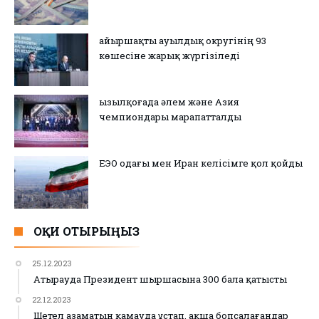
Қайыршақты ауылдық округінің 93
көшесіне жарық жүргізіледі
Қызылқоғада әлем және Азия
чемпиондары марапатталды
ЕЭО одағы мен Иран келісімге қол қойды
ОҚИ ОТЫРЫҢЫЗ
25.12.2023
Атырауда Президент шыршасына 300 бала қатысты
22.12.2023
Шетел азаматын қамауда ұстап, ақша бопсалағандар