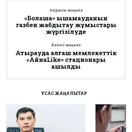
Алдыңғы мақала
«Болашақ» ықшамауданын
газбен жабдықтау жұмыстары
жүргізілуде
Келесі мақала
Атырауда алғаш мемлекеттік
«АйнаLike» стационары
ашылды
ҰҚСАС ЖАҢАЛЫҚТАР