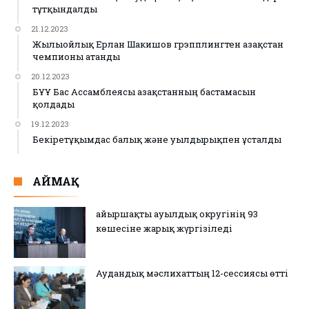
тұтқындалды
21.12.2023
Жылыойлық Ерлан Шакишов грэпплингтен Қазақстан
чемпионы атанды
20.12.2023
БҰҰ Бас Ассамблеясы Қазақстанның бастамасын
қолдады
19.12.2023
Бекіретұқымдас балық және уылдырықпен ұсталды
АЙМАҚ
Қайыршақты ауылдық округінің 93
көшесіне жарық жүргізіледі
Аудандық мәслихаттың 12-сессиясы өтті