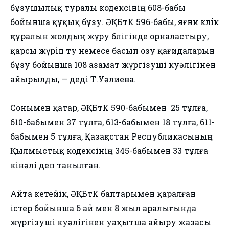
бұзушылық туралы кодексінің 608-бабы
бойынша құқық бұзу. ӘҚБтК 596-бабы, яғни көлiк
құралын жолдың жүру бөлiгiнде орналастыру,
қарсы жүрiп өту немесе басып озу қағидаларын
бұзу бойынша 108 азамат жүргізуші куәлігінен
айырылды, — деді Т.Уәлиева.
Сонымен қатар, ӘҚБтК 590-бабымен 25 тұлға,
610-бабымен 37 тұлға, 613-бабымен 18 тұлға, 611-
бабымен 5 тұлға, Қазақстан Республикасының
Қылмыстық кодексінің 345-бабымен 33 тұлға
кінәлі деп танылған.
Айта кетейік, ӘҚБтК баптарымен қаралған
істер бойынша 6 ай мен 8 жыл аралығында
жүргізуші куәлігінен уақытша айыру жазасы