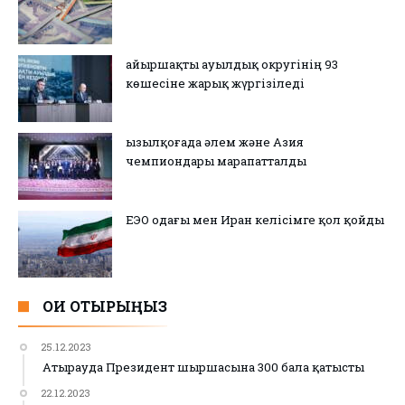
Қайыршақты ауылдық округінің 93
көшесіне жарық жүргізіледі
Қызылқоғада әлем және Азия
чемпиондары марапатталды
ЕЭО одағы мен Иран келісімге қол қойды
ОҚИ ОТЫРЫҢЫЗ
25.12.2023
Атырауда Президент шыршасына 300 бала қатысты
22.12.2023