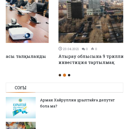
23.04.2021
0
0
Атырау облысына 9 триллион теңгеге жуық
инвестиция тартылмақ
СОҢҒЫ
Арман Хайруллин Құрылтайға депутат
бола ма?