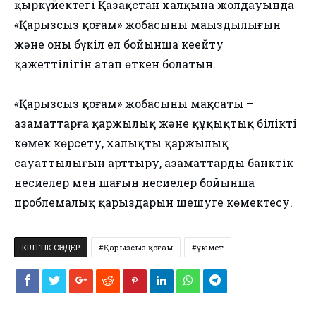
қыркүйектегі Қазақстан халқына жолдауында
«Қарызсыз қоғам» жобасының маңыздылығын
және оны бүкіл ел бойынша кеңейту
қажеттілігін атап өткен болатын.
«Қарызсыз қоғам» жобасының мақсаты –
азаматтарға қаржылық және құқықтық білікті
көмек көрсету, халықтың қаржылық
сауаттылығын арттыру, азаматтардың банктік
несиелер мен шағын несиелер бойынша
проблемалық қарыздарын шешуге көмектесу.
КІЛТТІК СӨЗДЕР
Қарызсыз қоғам
үкімет