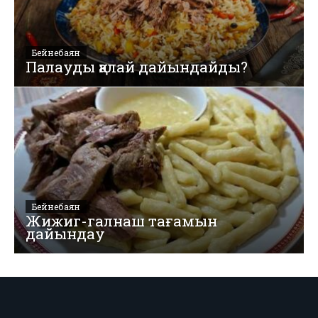
Бейнебаян
Палауды қалай дайындайды?
Бейнебаян
Жижиг-галнаш тағамын
дайындау