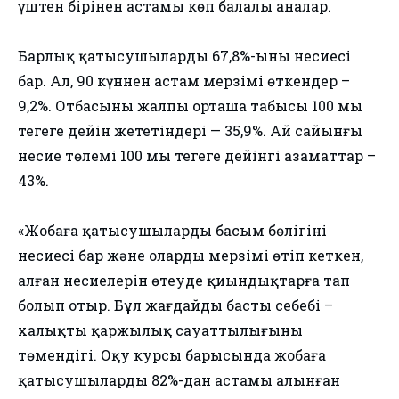
үштен бірінен астамы көп балалы аналар.
Барлық қатысушылардың 67,8%-ының несиесі
бар. Ал, 90 күннен астам мерзімі өткендер –
9,2%. Отбасының жалпы орташа табысы 100 мың
теңгеге дейін жететіндері — 35,9%. Ай сайынғы
несие төлемі 100 мың теңгеге дейінгі азаматтар –
43%.
«Жобаға қатысушылардың басым бөлігінің
несиесі бар және олардың мерзімі өтіп кеткен,
алған несиелерін өтеуде қиындықтарға тап
болып отыр. Бұл жағдайдың басты себебі –
халықтың қаржылық сауаттылығының
төмендігі. Оқу курсы барысында жобаға
қатысушылардың 82%-дан астамы алынған