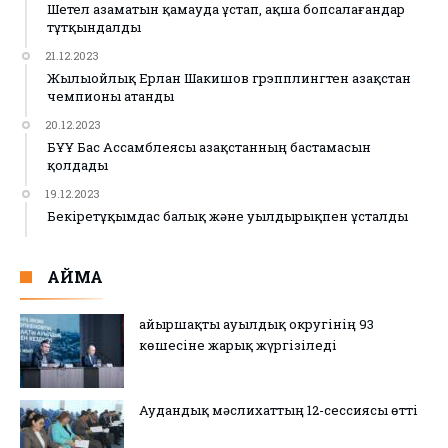
Шетел азаматын қамауда ұстап, ақша бопсалағандар
тұтқындалды
21.12.2023
Жылыойлық Ерлан Шакишов грэпплингтен Қазақстан
чемпионы атанды
20.12.2023
БҰҰ Бас Ассамблеясы Қазақстанның бастамасын
қолдады
19.12.2023
Бекіретұқымдас балық және уылдырықпен ұсталды
АЙМАҚ
Қайыршақты ауылдық округінің 93
көшесіне жарық жүргізіледі
Аудандық мәслихаттың 12-сессиясы өтті