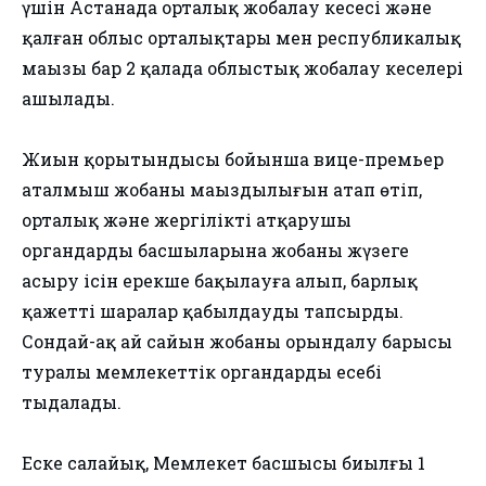
үшін Астанада орталық жобалау кеңсесі және
қалған облыс орталықтары мен республикалық
маңызы бар 2 қалада облыстық жобалау кеңселері
ашылады.
Жиын қорытындысы бойынша вице-премьер
аталмыш жобаның маңыздылығын атап өтіп,
орталық және жергілікті атқарушы
органдардың басшыларына жобаны жүзеге
асыру ісін ерекше бақылауға алып, барлық
қажетті шаралар қабылдауды тапсырды.
Сондай-ақ ай сайын жобаның орындалу барысы
туралы мемлекеттік органдардың есебі
тыңдалады.
Еске салайық, Мемлекет басшысы биылғы 1