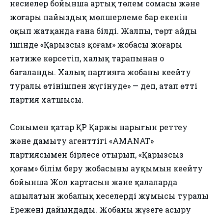
несиелер бойынша артық төлем сомасы және
жоғары пайыздық мөлшерлеме бар екенін
оқып жатқанда ғана білді. Жалпы, төрт айдың
ішінде «Қарызсыз қоғам» жобасы жоғары
нәтиже көрсетіп, халық тарапынан оң
бағаланды. Халық партияға жобаны кеңейту
туралы өтінішпен жүгінуде» — деп, атап өтті
партия хатшысы.
Сонымен қатар ҚР Қаржы нарығын реттеу
және дамыту агенттігі «АМАNАТ»
партиясымен бірлесе отырып, «Қарызсыз
қоғам» білім беру жобасының ауқымын кеңейту
бойынша Жол картасын және қалаларда
ашылатын жобалық кеңселердің жұмысы туралы
Ережені дайындады. Жобаны жүзеге асыру