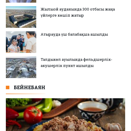
Жылыой ауданында 300 отбасы жаңа
үйлерге көшіп жатыр
Атырауда үш балабақша ашылды
Талдыкөл ауылында фельдшерлік-
акушерлік пункт ашылды
БЕЙНЕБАЯН