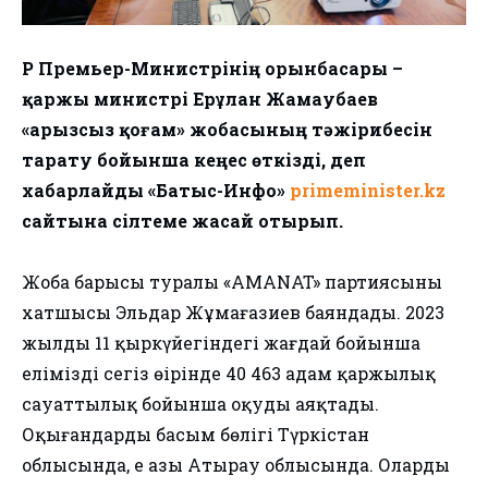
ҚР Премьер-Министрінің орынбасары –
қаржы министрі Ерұлан Жамаубаев
«Қарызсыз қоғам» жобасының тәжірибесін
тарату бойынша кеңес өткізді, деп
хабарлайды «Батыс-Инфо»
primeminister.kz
сайтына сілтеме жасай отырып.
Жоба барысы туралы «AMANAT» партиясының
хатшысы Эльдар Жұмағазиев баяндады. 2023
жылдың 11 қыркүйегіндегі жағдай бойынша
еліміздің сегіз өңірінде 40 463 адам қаржылық
сауаттылық бойынша оқуды аяқтады.
Оқығандардың басым бөлігі Түркістан
облысында, ең азы Атырау облысында. Олардың