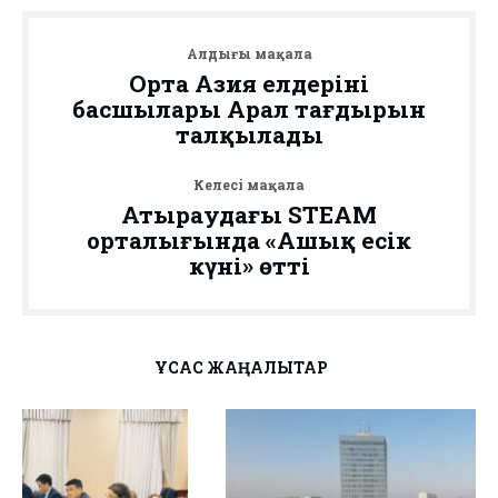
Алдыңғы мақала
Орта Азия елдерінің
басшылары Арал тағдырын
талқылады
Келесі мақала
Атыраудағы STEAM
орталығында «Ашық есік
күні» өтті
ҰҚСАС ЖАҢАЛЫҚТАР