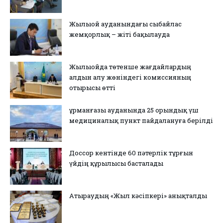
Жылыой ауданындағы сыбайлас
жемқорлық – жіті бақылауда
Жылыойда төтенше жағдайлардың
алдын алу жөніндегі комиссияның
отырысы өтті
Құрманғазы ауданында 25 орындық үш
медициналық пункт пайдалануға берілді
Доссор кентінде 60 пәтерлік тұрғын
үйдің құрылысы басталады
Атыраудың «Жыл кәсіпкері» анықталды