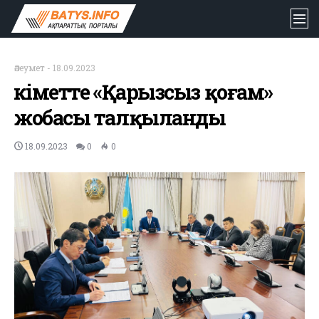
Әлеумет
-
18.09.2023
Үкіметте «Қарызсыз қоғам»
жобасы талқыланды
18.09.2023
0
0