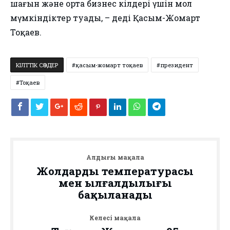
шағын және орта бизнес өкілдері үшін мол
мүмкіндіктер туады, – деді Қасым-Жомарт
Тоқаев.
КІЛТТІК СӨЗДЕР
қасым-жомарт тоқаев
президент
Тоқаев
Алдыңғы мақала
Жолдардың температурасы
мен ылғалдылығы
бақыланады
Келесі мақала