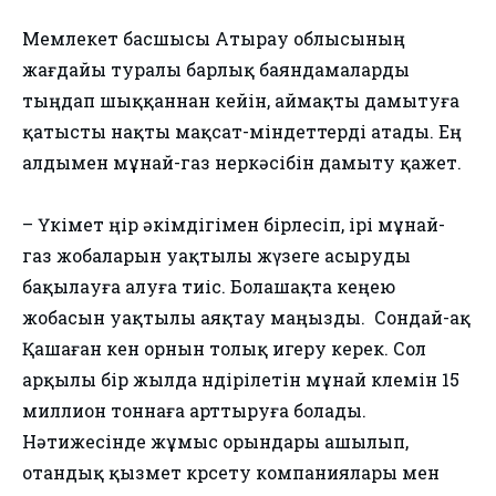
Мемлекет басшысы Атырау облысының
жағдайы туралы барлық баяндамаларды
тыңдап шыққаннан кейін, аймақты дамытуға
қатысты нақты мақсат-міндеттерді атады. Ең
алдымен мұнай-газ өнеркәсібін дамыту қажет.
– Үкімет өңір әкімдігімен бірлесіп, ірі мұнай-
газ жобаларын уақтылы жүзеге асыруды
бақылауға алуға тиіс. Болашақта кеңею
жобасын уақтылы аяқтау маңызды. Сондай-ақ
Қашаған кен орнын толық игеру керек. Сол
арқылы бір жылда өндірілетін мұнай көлемін 15
миллион тоннаға арттыруға болады.
Нәтижесінде жұмыс орындары ашылып,
отандық қызмет көрсету компаниялары мен