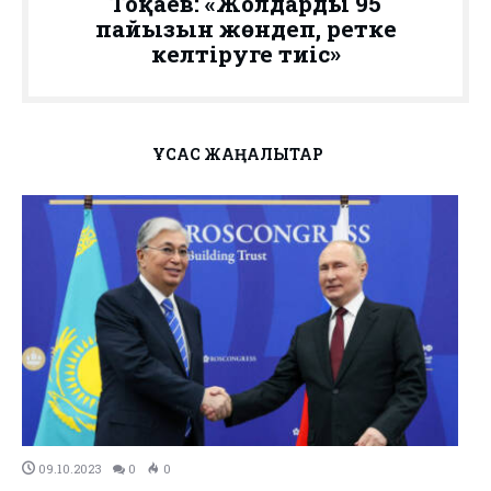
Тоқаев: «Жолдардың 95
пайызын жөндеп, ретке
келтіруге тиіс»
ҰҚСАС ЖАҢАЛЫҚТАР
09.10.2023
0
0