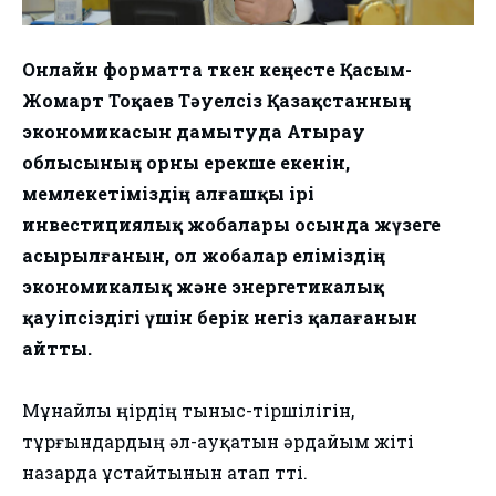
Онлайн форматта өткен кеңесте Қасым-
Жомарт Тоқаев Тәуелсіз Қазақстанның
экономикасын дамытуда Атырау
облысының орны ерекше екенін,
мемлекетіміздің алғашқы ірі
инвестициялық жобалары осында жүзеге
асырылғанын, ол жобалар еліміздің
экономикалық және энергетикалық
қауіпсіздігі үшін берік негіз қалағанын
айтты.
Мұнайлы өңірдің тыныс-тіршілігін,
тұрғындардың әл-ауқатын әрдайым жіті
назарда ұстайтынын атап өтті.