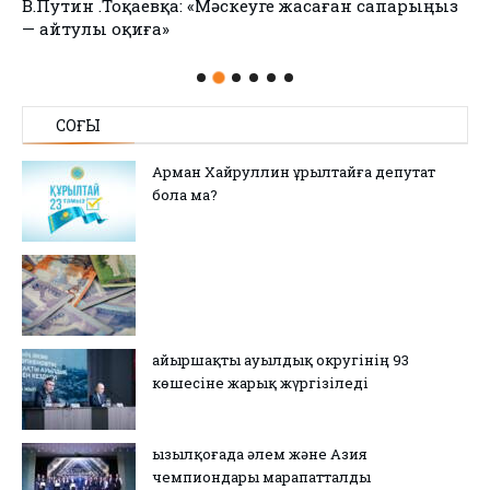
В.Путин Қ.Тоқаевқа: «Мәскеуге жасаған сапарыңыз
— айтулы оқиға»
СОҢҒЫ
Арман Хайруллин Құрылтайға депутат
бола ма?
Қайыршақты ауылдық округінің 93
көшесіне жарық жүргізіледі
Қызылқоғада әлем және Азия
чемпиондары марапатталды