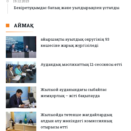
19.12.2023
Бекіретұқымдас балық және уылдырықпен ұсталды
АЙМАҚ
Қайыршақты ауылдық округінің 93
көшесіне жарық жүргізіледі
Аудандық мәслихаттың 12-сессиясы өтті
Жылыой ауданындағы сыбайлас
жемқорлық – жіті бақылауда
Жылыойда төтенше жағдайлардың
алдын алу жөніндегі комиссияның
отырысы өтті