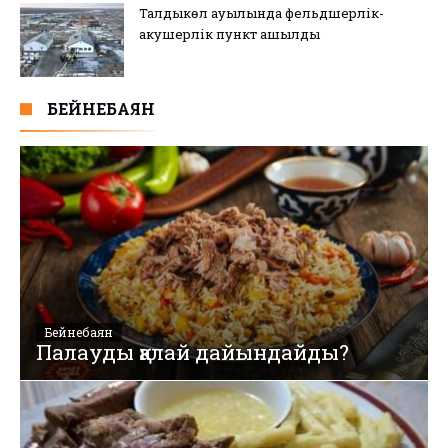
Талдыкөл ауылында фельдшерлік-
акушерлік пункт ашылды
БЕЙНЕБАЯН
Бейнебаян
Палауды қалай дайындайды?