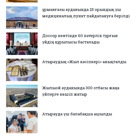
Құрманғазы ауданында 25 орындық үш
медициналық пункт пайдалануға берілді
Доссор кентінде 60 пәтерлік тұрғын
үйдің құрылысы басталады
Атыраудың «Жыл кәсіпкері» анықталды
Жылыой ауданында 300 отбасы жаңа
үйлерге көшіп жатыр
Атырауда үш балабақша ашылды