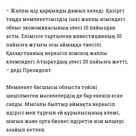
– Жалпы өңір қарқынды дамып келеді. Қазіргі
таңда мемлекетіміздің ішкі жалпы өніміндегі
облыс экономикасының үлесі 10 пайыздан
асты. Елімізге тартылған инвестицияның 30
пайызға жуығы осы аймаққа тиесілі.
Қазақстанның өнеркәсіп өнімінің жалпы
көлеміндегі Атыраудың үлесі 20 пайызға жетті,
– деді Президент.
Мемлекет басшысы облыста түйіні
шешілмеген мәселелердің де бар екенін еске
салды. Мысалы былтыр аймақта өнеркәсіп
өндірісі мен тұрғын үй құрылысының көлемі,
шағын және орта бизнес өндіретін өнім мөлшері
азайып кеткен.