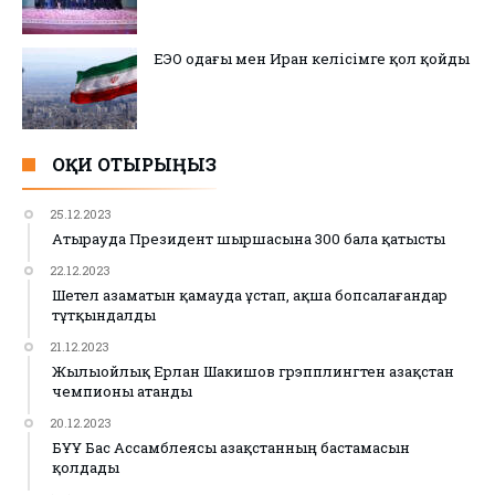
ЕЭО одағы мен Иран келісімге қол қойды
ОҚИ ОТЫРЫҢЫЗ
25.12.2023
Атырауда Президент шыршасына 300 бала қатысты
22.12.2023
Шетел азаматын қамауда ұстап, ақша бопсалағандар
тұтқындалды
21.12.2023
Жылыойлық Ерлан Шакишов грэпплингтен Қазақстан
чемпионы атанды
20.12.2023
БҰҰ Бас Ассамблеясы Қазақстанның бастамасын
қолдады