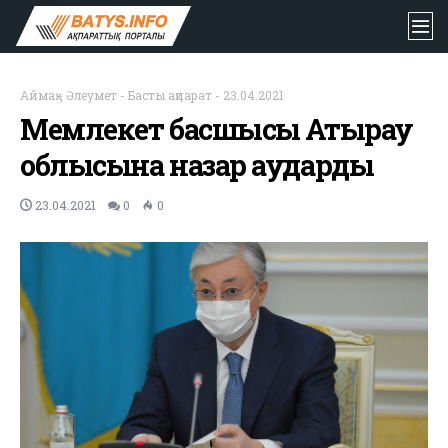
Аймақ
-
Әлеумет
-
Басты ақпарат
-
23.04.2021
Мемлекет басшысы Атырау
облысына назар аударды
23.04.2021
0
0