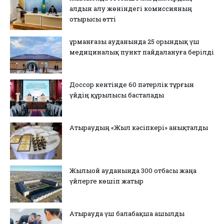
алдын алу жөніндегі комиссияның
отырысы өтті
Құрманғазы ауданында 25 орындық үш
медициналық пункт пайдалануға берілді
Доссор кентінде 60 пәтерлік тұрғын
үйдің құрылысы басталады
Атыраудың «Жыл кәсіпкері» анықталды
Жылыой ауданында 300 отбасы жаңа
үйлерге көшіп жатыр
Атырауда үш балабақша ашылды