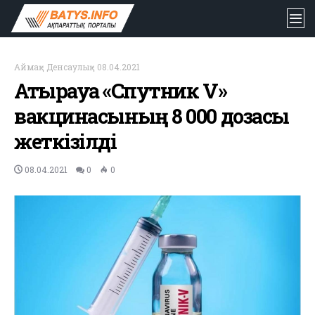
Аймақ
-
Денсаулық
-
08.04.2021
Атырауға «Спутник V»
вакцинасының 8 000 дозасы
жеткізілді
08.04.2021
0
0