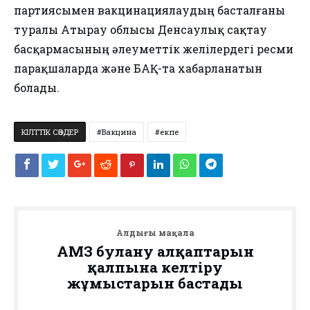
партиясымен вакцинациялаудың басталғаны
туралы Атырау облысы Денсаулық сақтау
басқармасының әлеуметтік желілердегі ресми
парақшаларда және БАҚ-та хабарланатын
болады.
КІЛТТІК СӨЗДЕР
Вакцина
екпе
Алдыңғы мақала
АМӨЗ булану алқаптарын
қалпына келтіру
жұмыстарын бастады