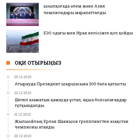
Қызылқоғада әлем және Азия
чемпиондары марапатталды
ЕЭО одағы мен Иран келісімге қол қойды
ОҚИ ОТЫРЫҢЫЗ
25.12.2023
Атырауда Президент шыршасына 300 бала қатысты
22.12.2023
Шетел азаматын қамауда ұстап, ақша бопсалағандар
тұтқындалды
21.12.2023
Жылыойлық Ерлан Шакишов грэпплингтен Қазақстан
чемпионы атанды
20.12.2023