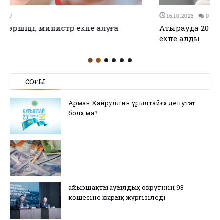
16.10.2023
0
0
Атырауда 20 мыңға жуық адам тұмауға қарсы
екпе алды
СОҢҒЫ
Арман Хайруллин Құрылтайға депутат
бола ма?
Қайыршақты ауылдық округінің 93
көшесіне жарық жүргізіледі