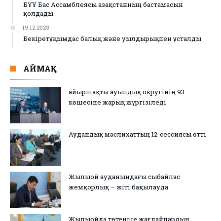
БҰҰ Бас Ассамблеясы Қазақстанның бастамасын
қолдады
19.12.2023
Бекіретұқымдас балық және уылдырықпен ұсталды
АЙМАҚ
Қайыршақты ауылдық округінің 93
көшесіне жарық жүргізіледі
Аудандық мәслихаттың 12-сессиясы өтті
Жылыой ауданындағы сыбайлас
жемқорлық – жіті бақылауда
Жылыойда төтенше жағдайлардың