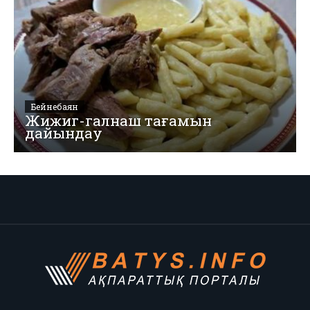
Бейнебаян
Жижиг-галнаш тағамын
дайындау