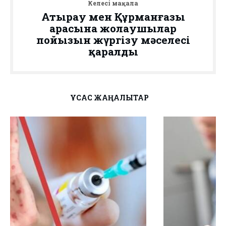
Келесі мақала
Атырау мен Құрманғазы
арасына жолаушылар
пойызын жүргізу мәселесі
қаралды
ҰҚСАС ЖАҢАЛЫҚТАР