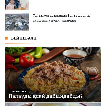
Талдыкөл ауылында фельдшерлік-
акушерлік пункт ашылды
БЕЙНЕБАЯН
Бейнебаян
Палауды қалай дайындайды?