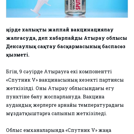
Өңірде халықты жаппай вакцинациялау
жалғасуда, деп хабарлайды Атырау облысы
Денсаулық сақтау басқармасының баспасөз
қызметі.
Бүгін, 9 сәуірде Атырауға екі компонентті
«Спутник V» вакцинасының кезекті партиясы
жеткізілді. Оны Атырау облысындағы егу
пунктіне бөлу жоспарлануда. Вакцина
аудандық жерлерге арнайы температурадағы
мұздатқыштарға салынып жеткізіледі.
Облыс емханаларында «Спутник V» жаңа