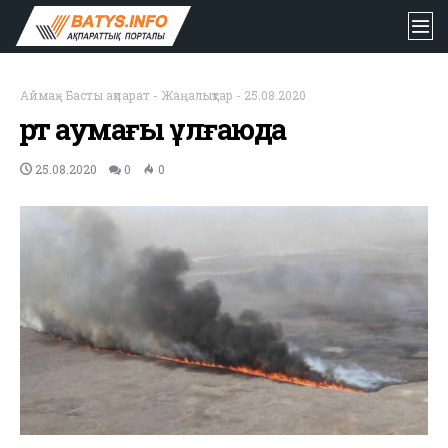
Аймақ
-
Басты ақпарат
-
Жаңалықтар
-
25.08.2020
Өрт аумағы ұлғаюда
25.08.2020
0
0