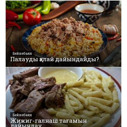
Бейнебаян
Палауды қалай дайындайды?
Бейнебаян
Жижиг-галнаш тағамын
дайындау