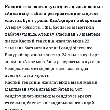
Каспий теңізі жағалауындағы қызыл жалын
«Ақжайық» табиғи резерватындағы өртке
ұласты. Бұл туралы ҚазАқпарат хабарлады.
Атырау облыстық ТЖД баспасөз қызметінің
хабарлауынша, Атырау қаласынан 20 шақырым
жерде Каспий теңізінің жағалауында 22-
тамызда басталған өрт әлі сөндірілген жоқ.
Балқурайлар жанып жатыр. 24-тамыз күні өрт
желмен «Ақжайық» табиғи резерватына ауысқан.
Резерват қызметкерлері қызыл жалынды
ауыздықтауға кірісті.
Каспий теңізінің жағалауында қызыл жалын
шарпыған аумақ ұлғайып барады. Өрт
сөндірушілер жалынды сөндіруге әрекет
еткенмен, батпақтың салдарынан жақындай
алмаған.