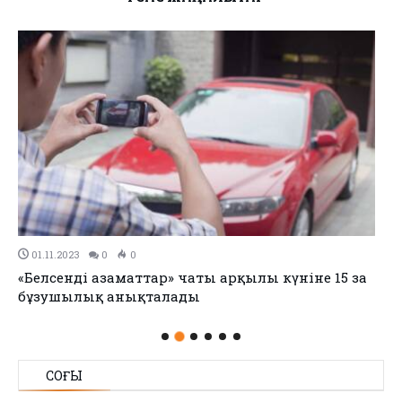
01.11.2023
0
0
«Белсенді азаматтар» чаты арқылы күніне 15 заң
бұзушылық анықталады
СОҢҒЫ