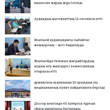
көшесіне жарық жүргізіледі
Аудандық мәслихаттың 12-сессиясы өтті
Жылыой ауданындағы сыбайлас
жемқорлық – жіті бақылауда
Жылыойда төтенше жағдайлардың
алдын алу жөніндегі комиссияның
отырысы өтті
Құрманғазы ауданында 25 орындық үш
медициналық пункт пайдалануға берілді
Доссор кентінде 60 пәтерлік тұрғын
үйдің құрылысы басталады