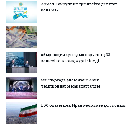
Арман Хайруллин Құрылтайға депутат
бола ма?
Қайыршақты ауылдық округінің 93
көшесіне жарық жүргізіледі
Қызылқоғада әлем және Азия
чемпиондары марапатталды
ЕЭО одағы мен Иран келісімге қол қойды