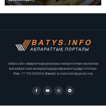
«Batys.info» ақпараттық порталына гиперсілтеме жасалған
жағдайда ғана материалдарды қолдануға рұқсат етіледі.
Тел.:
+7 702 1420204,
Email:
m.batysinfo@gmail.com