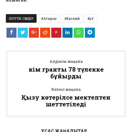
КІЛТТІК СӨЗДЕР
Атырау
Каспий
Өрт
Алдыңғы мақала
Әкім гранты 78 түлекке
бұйырды
Келесі мақала
Қызу көтерілсе мектептен
шеттетіледі
ҰҚСАС ЖАҢАЛЫҚТАР