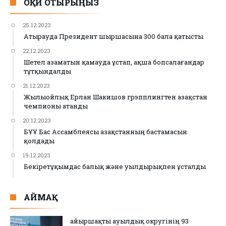
ОҚИ ОТЫРЫҢЫЗ
25.12.2023
Атырауда Президент шыршасына 300 бала қатысты
22.12.2023
Шетел азаматын қамауда ұстап, ақша бопсалағандар
тұтқындалды
21.12.2023
Жылыойлық Ерлан Шакишов грэпплингтен Қазақстан
чемпионы атанды
20.12.2023
БҰҰ Бас Ассамблеясы Қазақстанның бастамасын
қолдады
19.12.2023
Бекіретұқымдас балық және уылдырықпен ұсталды
АЙМАҚ
Қайыршақты ауылдық округінің 93