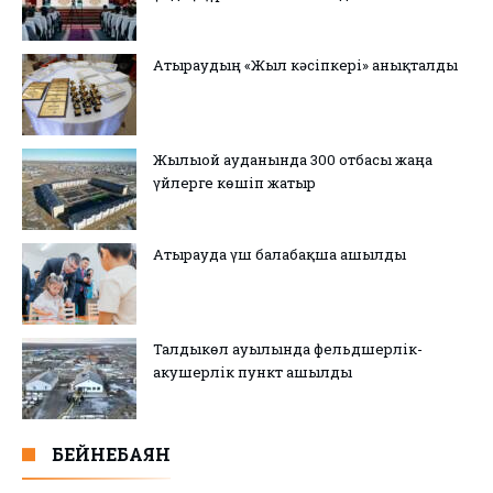
Атыраудың «Жыл кәсіпкері» анықталды
Жылыой ауданында 300 отбасы жаңа
үйлерге көшіп жатыр
Атырауда үш балабақша ашылды
Талдыкөл ауылында фельдшерлік-
акушерлік пункт ашылды
БЕЙНЕБАЯН