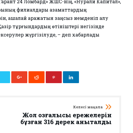
арант 24 Ломбард» ЖШС-нің, «Нурали Капитал»,
рының филиалдары азаматтардың
 ақшалай қаражатын заңсыз иемденіп алу
 Қазір тұрғындардың өтініштері негізінде
тексерулер жүргізілуде, – деп хабарлады
Келесі мақала
Жол қозғалысы ережелерін
бұзған 316 дерек анықталды