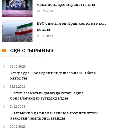
чемпиондары марапатталды
27.12.2023
ЕЭО одағы мен Иран келісімге қол
қойды
26.12.2023
ОҚИ ОТЫРЫҢЫЗ
25.12.2023
Атырауда Президент шыршасына 300 бала
қатысты
22.12.2023
Шетел азаматын қамауда ұстап, ақша
бопсалағандар тұтқындалды
21.12.2023
Жылыойлық Ерлан Шакишов грэпплингтен
Қазақстан чемпионы атанды
20.12.2023