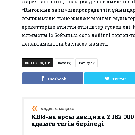
жарияланғанып, Полиция департаментіне «Г
«Выгодный займ» микрокредиттік ұйымда
жылжымалы және жылжымайтын мүліктерін,
әрекеттеріне қатысты өтініштер түскен еді.
қылмыстық іс бойынша сотқа дейінгі тергеп-
департаменттің баспасөз қызметі.
КІЛТТІК СӨЗДЕР
алаяқ
Атырау
Facebook
Twitter
Алдыңғы мақала
КВИ-на қарсы вакцина 2 182 000
адамға тегін беріледі