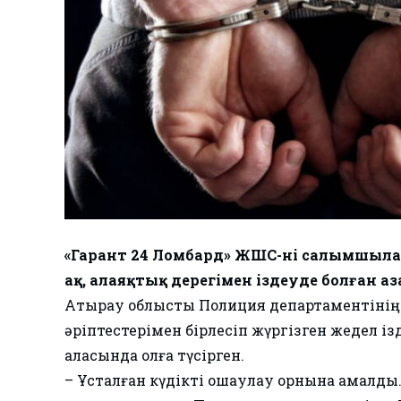
«Гарант 24 Ломбард» ЖШС-нің салымшыл
ақ, алаяқтық дерегімен іздеуде болған а
Атырау облыстық Полиция департаментінің 
әріптестерімен бірлесіп жүргізген жедел і
қаласында қолға түсірген.
– Ұсталған күдікті оқшаулау орнына қамалды.