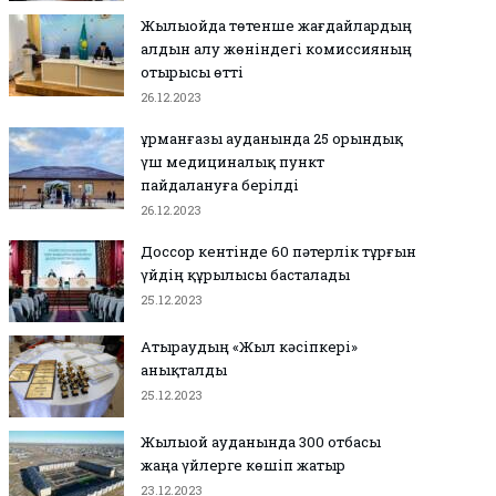
Жылыойда төтенше жағдайлардың
алдын алу жөніндегі комиссияның
отырысы өтті
26.12.2023
Құрманғазы ауданында 25 орындық
үш медициналық пункт
пайдалануға берілді
26.12.2023
Доссор кентінде 60 пәтерлік тұрғын
үйдің құрылысы басталады
0
0
25.12.2023
патты үй
на жаңа баспана
Атыраудың «Жыл кәсіпкері»
анықталды
25.12.2023
Жылыой ауданында 300 отбасы
жаңа үйлерге көшіп жатыр
23.12.2023