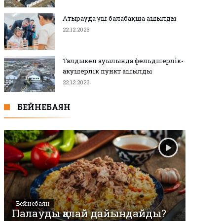
Атырауда үш балабақша ашылды
22.12.2023
Талдыкөл ауылында фельдшерлік-
акушерлік пункт ашылды
22.12.2023
БЕЙНЕБАЯН
Бейнебаян
Палауды қалай дайындайды?