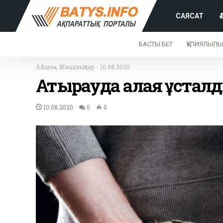
САЯСАТ
БАСТЫ БЕТ
ҚҰПИЯЛЫЛЫ
Аймақ
-
Жаңалықтар
-
10.08.2020
Атырауда алаяқ ұстал
10.08.2020
0
0