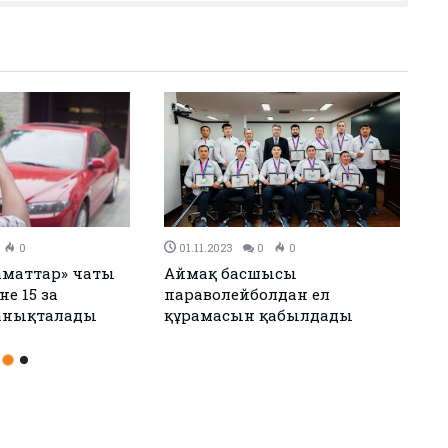
31.10.2023
0
0
30.10.2023
з
Қағаз стақандар шығарып,
Атырауда а
ркелді
Теңіз мердігері атанды
тұрғындары
берілді