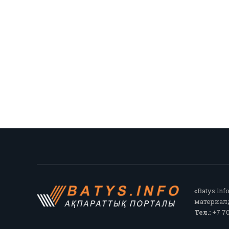
«Batys.in
материалд
Тел.:
+7 70