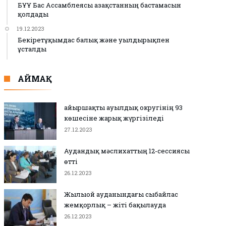
БҰҰ Бас Ассамблеясы Қазақстанның бастамасын
қолдады
19.12.2023
Бекіретұқымдас балық және уылдырықпен
ұсталды
АЙМАҚ
Қайыршақты ауылдық округінің 93
көшесіне жарық жүргізіледі
27.12.2023
Аудандық мәслихаттың 12-сессиясы
өтті
26.12.2023
Жылыой ауданындағы сыбайлас
жемқорлық – жіті бақылауда
26.12.2023