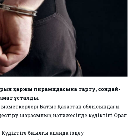
арын қаржы пирамидасына тарту, сондай-
замат ұсталды
.
қызметкерлері Батыс Қазақстан облысындағы
здестіру шарасының нәтижесінде күдіктіні Орал
 Күдіктіге биылғы ақпанда іздеу