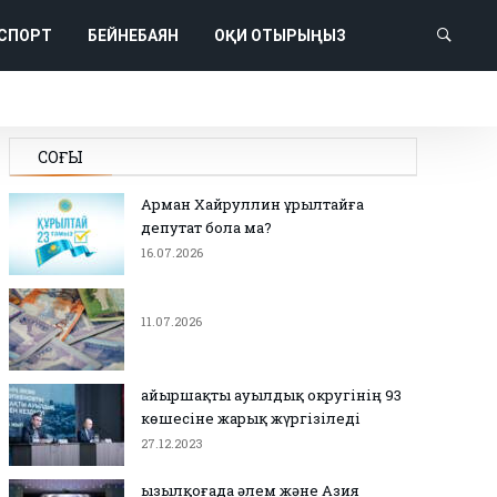
СПОРТ
БЕЙНЕБАЯН
ОҚИ ОТЫРЫҢЫЗ
СОҢҒЫ
Арман Хайруллин Құрылтайға
депутат бола ма?
16.07.2026
11.07.2026
Қайыршақты ауылдық округінің 93
көшесіне жарық жүргізіледі
27.12.2023
Қызылқоғада әлем және Азия