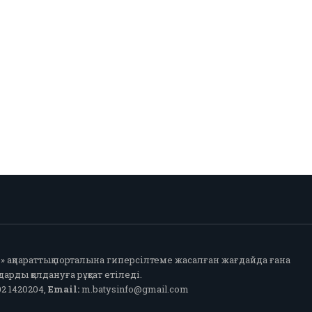
fo» ақпараттық порталына гиперсілтеме жасалған жағдайда ғана
арды қолдануға рұқсат етіледі.
2 1420204,
Email:
m.batysinfo@gmail.com