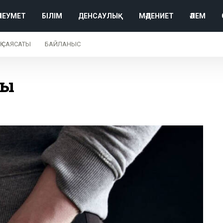
ӘЛЕУМЕТ
БІЛІМ
ДЕНСАУЛЫҚ
МӘДЕНИЕТ
ӘЛЕМ
Қ САЯСАТЫ
БАЙЛАНЫС
ды