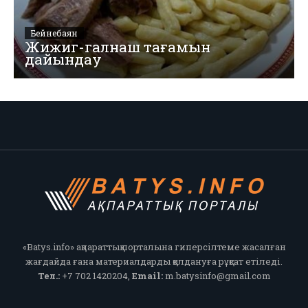
Бейнебаян
Жижиг-галнаш тағамын
дайындау
«Batys.info» ақпараттық порталына гиперсілтеме жасалған
жағдайда ғана материалдарды қолдануға рұқсат етіледі.
Тел.:
+7 702 1420204,
Email:
m.batysinfo@gmail.com