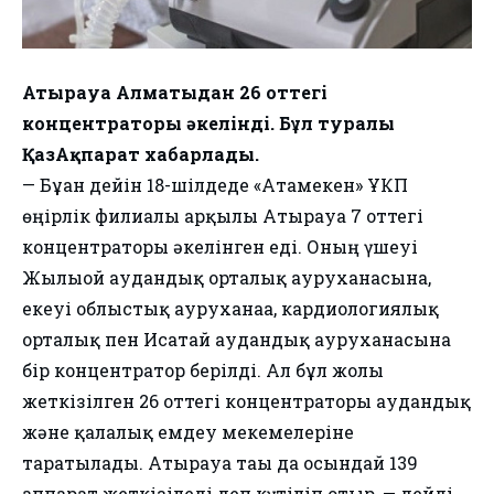
Атырауға Алматыдан 26 оттегі
концентраторы әкелінді. Бұл туралы
ҚазАқпарат хабарлады.
— Бұған дейін 18-шілдеде «Атамекен» ҰКП
өңірлік филиалы арқылы Атырауға 7 оттегі
концентраторы әкелінген еді. Оның үшеуі
Жылыой аудандық орталық ауруханасына,
екеуі облыстық ауруханаға, кардиологиялық
орталық пен Исатай аудандық ауруханасына
бір концентратор берілді. Ал бұл жолы
жеткізілген 26 оттегі концентраторы аудандық
және қалалық емдеу мекемелеріне
таратылады. Атырауға тағы да осындай 139
аппарат жеткізіледі деп күтіліп отыр, — дейді