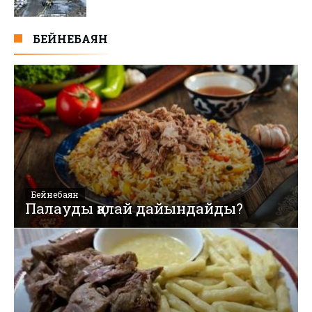
БЕЙНЕБАЯН
Бейнебаян
Палауды қалай дайындайды?