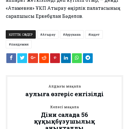
«Атамекен» ҰКП Атырау өңірлік палатасының
сарапшысы Еркебұлан Бәделов.
КІЛТТІК СӨЗДЕР
Атырау
Аурухана
індет
пандемия
Алдыңғы мақала
Қаулыға өзгеріс енгізілді
Келесі мақала
Діни салада 56
құқықбұзушылық
анықталды