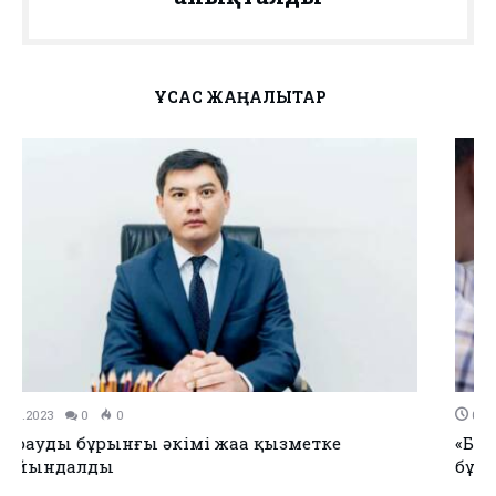
ҰҚСАС ЖАҢАЛЫҚТАР
01.11.2023
0
0
«Белсенді азаматтар» чаты арқылы күніне 15 заң
бұзушылық анықталады