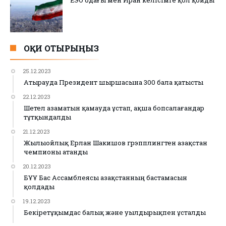
ОҚИ ОТЫРЫҢЫЗ
25.12.2023
Атырауда Президент шыршасына 300 бала қатысты
22.12.2023
Шетел азаматын қамауда ұстап, ақша бопсалағандар
тұтқындалды
21.12.2023
Жылыойлық Ерлан Шакишов грэпплингтен Қазақстан
чемпионы атанды
20.12.2023
БҰҰ Бас Ассамблеясы Қазақстанның бастамасын
қолдады
19.12.2023
Бекіретұқымдас балық және уылдырықпен ұсталды