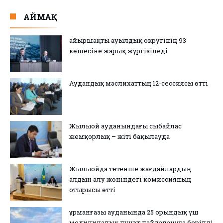
АЙМАҚ
Қайыршақты ауылдық округінің 93
көшесіне жарық жүргізіледі
Аудандық мәслихаттың 12-сессиясы өтті
Жылыой ауданындағы сыбайлас
жемқорлық – жіті бақылауда
Жылыойда төтенше жағдайлардың
алдын алу жөніндегі комиссияның
отырысы өтті
Құрманғазы ауданында 25 орындық үш
медициналық пункт пайдалануға берілді