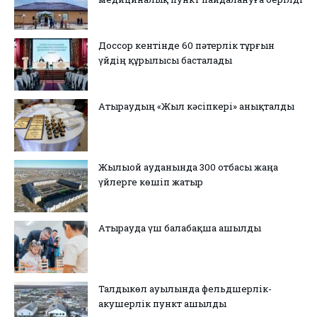
Доссор кентінде 60 пәтерлік тұрғын
үйдің құрылысы басталады
Атыраудың «Жыл кәсіпкері» анықталды
Жылыой ауданында 300 отбасы жаңа
үйлерге көшіп жатыр
Атырауда үш балабақша ашылды
Талдыкөл ауылында фельдшерлік-
акушерлік пункт ашылды