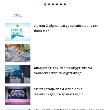
СОҢҒЫ
Арман Хайруллин Құрылтайға депутат
бола ма?
Қайыршақты ауылдық округінің 93
көшесіне жарық жүргізіледі
Қызылқоғада әлем және Азия
чемпиондары марапатталды
ЕЭО одағы мен Иран келісімге қол қойды