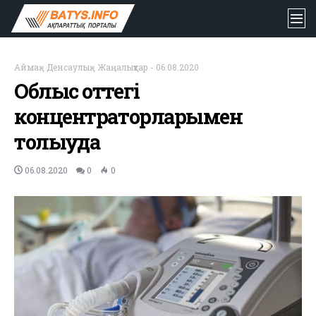
Аймақ
-
Денсаулық
-
Жаңалықтар
-
06.08.2020
Облыс оттегі
концентраторларымен
толығуда
06.08.2020
0
0