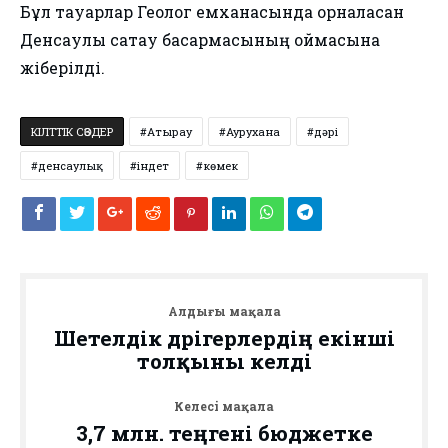
Бұл тауарлар Геолог емханасында орналасқан
Денсаулық сақтау басқармасының қоймасына
жіберілді.
КІЛТТІК СӨЗДЕР
Атырау
Аурухана
дәрі
денсаулық
індет
көмек
Алдыңғы мақала
Шетелдік дәрігерлердің екінші
толқыны келді
Келесі мақала
3,7 млн. теңгені бюджетке