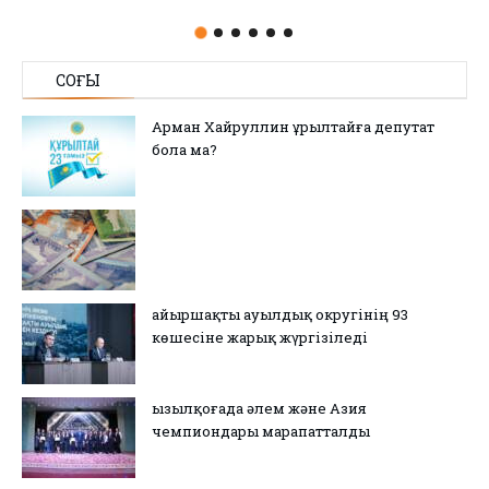
СОҢҒЫ
Арман Хайруллин Құрылтайға депутат
бола ма?
Қайыршақты ауылдық округінің 93
көшесіне жарық жүргізіледі
Қызылқоғада әлем және Азия
чемпиондары марапатталды