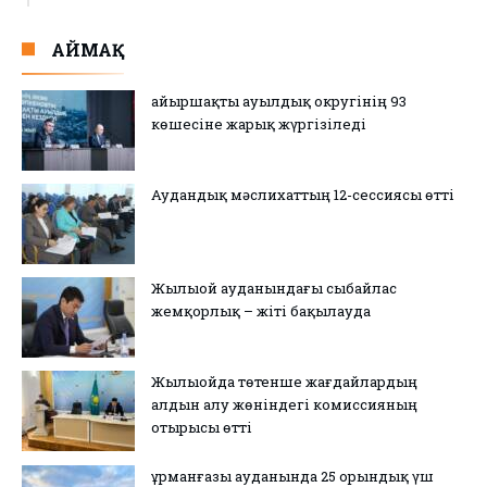
АЙМАҚ
Қайыршақты ауылдық округінің 93
көшесіне жарық жүргізіледі
Аудандық мәслихаттың 12-сессиясы өтті
Жылыой ауданындағы сыбайлас
жемқорлық – жіті бақылауда
Жылыойда төтенше жағдайлардың
алдын алу жөніндегі комиссияның
отырысы өтті
Құрманғазы ауданында 25 орындық үш