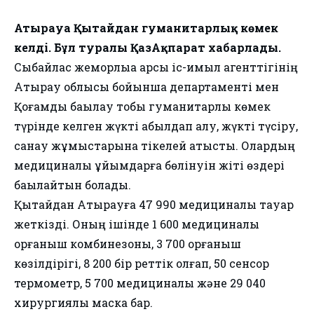
Атырауға Қытайдан гуманитарлық көмек
келді. Бұл туралы ҚазАқпарат хабарлады.
Сыбайлас жемқорлыққа қарсы іс-қимыл агенттігінің
Атырау облысы бойынша департаменті мен
Қоғамдық бақылау тобы гуманитарлық көмек
түрінде келген жүкті қабылдап алу, жүкті түсіру,
санау жұмыстарына тікелей қатысты. Олардың
медициналық ұйымдарға бөлінуін жіті өздері
бақылайтын болады.
Қытайдан Атырауға 47 990 медициналық тауар
жеткізді. Оның ішінде 1 600 медициналық
қорғаныш комбинезоны, 3 700 қорғаныш
көзілдірігі, 8 200 бір реттік қолғап, 50 сенсор
термометр, 5 700 медициналық және 29 040
хирургиялық маска бар.