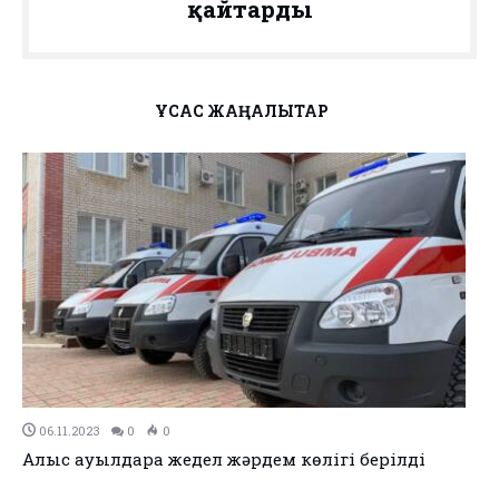
қайтарды
ҰҚСАС ЖАҢАЛЫҚТАР
06.11.2023
0
0
Атыраудың бұрынғы әкімі жаңа қызметке
тағайындалды