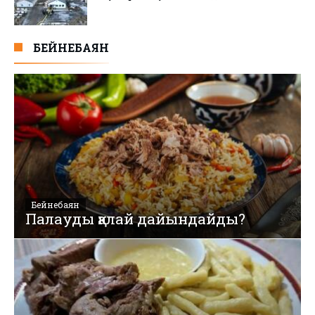
БЕЙНЕБАЯН
Бейнебаян
Палауды қалай дайындайды?