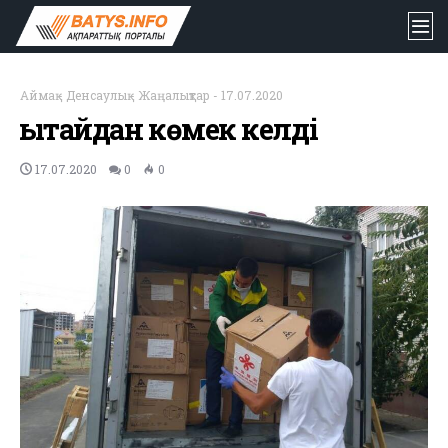
Аймақ
-
Денсаулық
-
Жаңалықтар
-
17.07.2020
Қытайдан көмек келді
17.07.2020
0
0