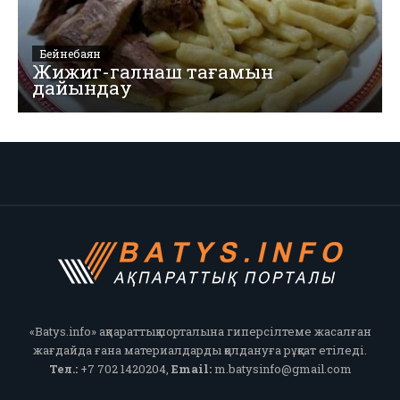
Бейнебаян
Жижиг-галнаш тағамын
дайындау
«Batys.info» ақпараттық порталына гиперсілтеме жасалған
жағдайда ғана материалдарды қолдануға рұқсат етіледі.
Тел.:
+7 702 1420204,
Email:
m.batysinfo@gmail.com