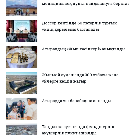
медициналық пункт пайдалануға берілді
Доссор кентінде 60 пәтерлік тұрғын
үйдің құрылысы басталады
Атыраудың «Жыл кәсіпкері» анықталды
Жылыой ауданында 300 отбасы жаңа
үйлерге көшіп жатыр
Атырауда үш балабақша ашылды
Талдыкөл ауылында фельдшерлік-
акушерлік пункт ашылды