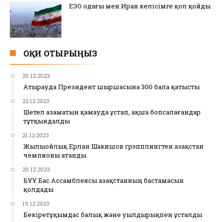
ЕЭО одағы мен Иран келісімге қол қойды
ОҚИ ОТЫРЫҢЫЗ
25.12.2023
Атырауда Президент шыршасына 300 бала қатысты
22.12.2023
Шетел азаматын қамауда ұстап, ақша бопсалағандар
тұтқындалды
21.12.2023
Жылыойлық Ерлан Шакишов грэпплингтен Қазақстан
чемпионы атанды
20.12.2023
БҰҰ Бас Ассамблеясы Қазақстанның бастамасын
қолдады
19.12.2023
Бекіретұқымдас балық және уылдырықпен ұсталды