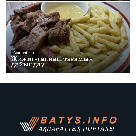
Бейнебаян
Жижиг-галнаш тағамын
дайындау