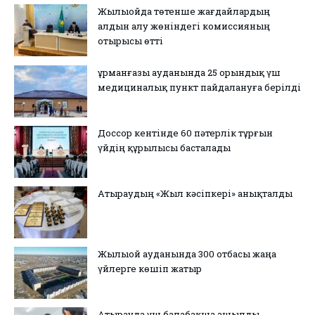
Жылыойда төтенше жағдайлардың
алдын алу жөніндегі комиссияның
отырысы өтті
Құрманғазы ауданында 25 орындық үш
медициналық пункт пайдалануға берілді
Доссор кентінде 60 пәтерлік тұрғын
үйдің құрылысы басталады
Атыраудың «Жыл кәсіпкері» анықталды
Жылыой ауданында 300 отбасы жаңа
үйлерге көшіп жатыр
Атырауда үш балабақша ашылды