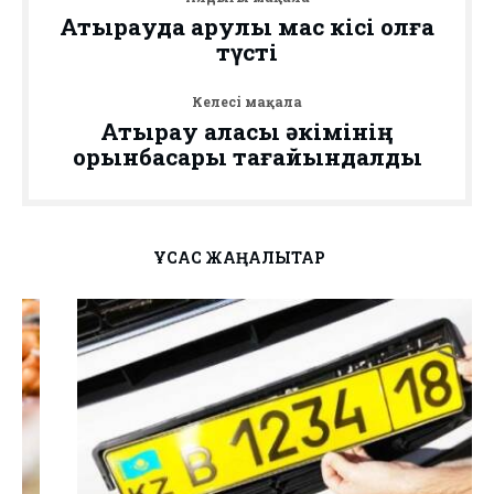
Атырауда қарулы мас кісі қолға
түсті
Келесі мақала
Атырау қаласы әкімінің
орынбасары тағайындалды
ҰҚСАС ЖАҢАЛЫҚТАР