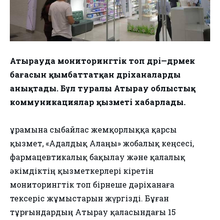
Атырауда мониторингтік топ дәрі—дәрмек
бағасын қымбаттатқан дәріханаларды
анықтады. Бұл туралы Атырау облыстық
коммуникациялар қызметі хабарлады.
Құрамына сыбайлас жемқорлыққа қарсы
қызмет, «Адалдық Алаңы» жобалық кеңсесі,
фармацевтикалық бақылау және қалалық
әкімдіктің қызметкерлері кіретін
мониторингтік топ бірнеше дәріханаға
тексеріс жұмыстарын жүргізді. Бұған
тұрғындардың Атырау қаласындағы 15