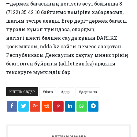
—дәрмек бағасының негізсіз өсуі бойынша 8
(7122) 35 42 10 байланыс нөміріне хабарласып,
шағым түсіре алады. Егер дәрі—дәрмек бағасы
туралы күмән туындаса, олардың
негізгі шекті бөлшек сауда құнын DARI.KZ
қосымшасы, ndda.kz сайты немесе Қазақстан
Республикасы Денсаулық сақтау министрінің
бекітілген бұйрығы (adilet.zan.kz) арқылы
тексеруге мүмкіндік бар.
КІЛТТІК СӨЗДЕР
баға
дәрі
дәріхана
Алдыңғы мақала