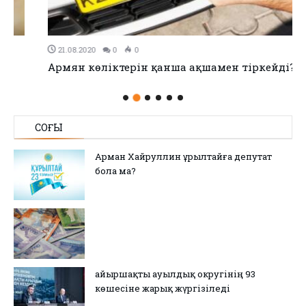
21.08.2020
0
0
Армян көліктерін қанша ақшамен тіркейді?
СОҢҒЫ
Арман Хайруллин Құрылтайға депутат
бола ма?
Қайыршақты ауылдық округінің 93
көшесіне жарық жүргізіледі