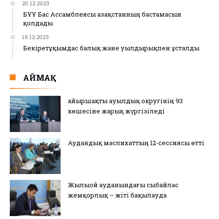
20.12.2023
БҰҰ Бас Ассамблеясы Қазақстанның бастамасын
қолдады
19.12.2023
Бекіретұқымдас балық және уылдырықпен ұсталды
АЙМАҚ
Қайыршақты ауылдық округінің 93
көшесіне жарық жүргізіледі
Аудандық мәслихаттың 12-сессиясы өтті
Жылыой ауданындағы сыбайлас
жемқорлық – жіті бақылауда