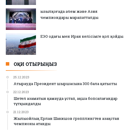
Қызылқоғада әлем және Азия
чемпиондары марапатталды
ЕЭО одағы мен Иран келісімге қол қойды
ОҚИ ОТЫРЫҢЫЗ
25.12.2023
Атырауда Президент шыршасына 300 бала қатысты
22.12.2023
Шетел азаматын қамауда ұстап, ақша бопсалағандар
тұтқындалды
21.12.2023
Жылыойлық Ерлан Шакишов грэпплингтен Қазақстан
чемпионы атанды