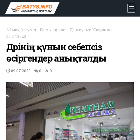
Аймақ
-
Әлеумет
-
Басты ақпарат
-
Денсаулық
-
Жаңалықтар
-
09.07.2020
Дәрінің құнын себепсіз
өсіргендер анықталды
09.07.2020
0
0