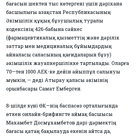
бағасын шектен тыс көтергені үшін дәріхана
басшылығы Қазақстан Республикасының
Әкімшілік құқық бұзушылық туралы
кодексінің 426-бабына сәйкес
(фармацевтикалық қызметтің және дәрілік
заттар мен медициналық бұйымдардың
айналасы саласының қағидаларын бұзу)
әкімшілік жауапкершілікке тартылады. Оларға
70—тен 1000 АЕК-ке дейін айыппұл салынуы
мүмкін, — деді Атырау қаласы әкімінің
орынбасары Самат Емберген.
8-шілде күні ӨКҚ—нің баспасөз орталығында
өткен онлайн-брифингте аймақ басшысы
Махамбет Досмұхамбетов дәрі-дәрмектің
бағасы қатаң бақылауда екенін айтса да,