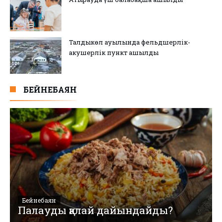
Талдыкөл ауылында фельдшерлік-
акушерлік пункт ашылды
БЕЙНЕБАЯН
Бейнебаян
Палауды қалай дайындайды?