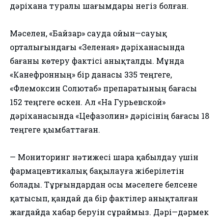
дәріхана туралы шағымдары негіз болған.
Мәселен, «Байзар» сауда ойын—сауық
орталығындағы «Зеленая» дәріханасында
бағаны көтеру фактісі анықталды. Мұнда
«Канефронның» бір данасы 335 теңгеге,
«Флемоксин Солютаб» препаратының бағасы
152 теңгеге өскен. Ал «На Гурьевской»
дәріханасында «Цефазолин» дәрісінің бағасы 18
теңгеге қымбаттаған.
— Мониторинг нәтижесі шара қабылдау үшін
фармацевтикалық бақылауға жіберілетін
болады. Тұрғындардан осы мәселеге белсене
қатысып, қандай да бір фактілер анықталған
жағдайда хабар беруін сұраймыз. Дәрі—дәрмек