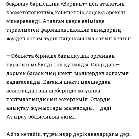
бақылау барысында «Вердант» деп аталатын
косметологиялық кабинеттің заңсыз әрекеті
әшкереленді. Аталған кеңсе елімізде
тіркелмеген фармацевтикалық өнімдердің
жүзден астам түрін лицензиясыз сатып келген.
— Облыста бірнеше бақылаушы органнан
тұратын мобилді топ құрылды. Олар дәрі—
дәрмек бағасының шекті мөлшерден аспауын
қадағалайды. Бағаны шекті мөлшерден
асырғандар заң шеберінде жауапқа
тартылатындығын ескертемін. Оларды
анықтау жұмыстары жалғасады, — деді
Атырау облысының әкімі.
Айта кетейік, тұрғындар дәріханалардағы дәрі