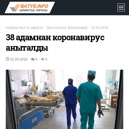
Аймақ
-
Басты ақпарат
-
Денсаулық
-
Жаңалықтар
-
22.06.2020
38 адамнан коронавирус
анықталды
22.06.2020
0
0