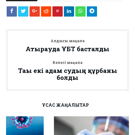
Алдыңғы мақала
Атырауда ҰБТ басталды
Келесі мақала
Тағы екі адам судың құрбаны
болды
ҰҚСАС ЖАҢАЛЫҚТАР