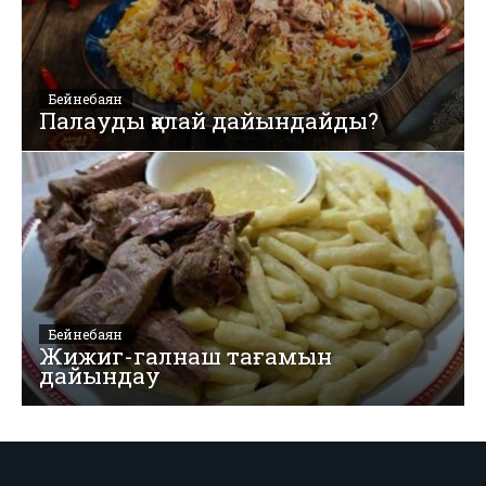
Бейнебаян
Палауды қалай дайындайды?
Бейнебаян
Жижиг-галнаш тағамын
дайындау