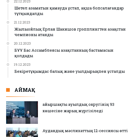
22.12.2023
Шетел азаматын қамауда ұстап, ақша бопсалағандар
тұтқындалды
21.12.2023
Жылыойлық Ерлан Шакишов грэпплингтен Қазақстан
чемпионы атанды
20.12.2023
БҰҰ Бас Ассамблеясы Қазақстанның бастамасын
қолдады
19.12.2023
Бекіретұқымдас балық және уылдырықпен ұсталды
АЙМАҚ
Қайыршақты ауылдық округінің 93
көшесіне жарық жүргізіледі
Аудандық мәслихаттың 12-сессиясы өтті