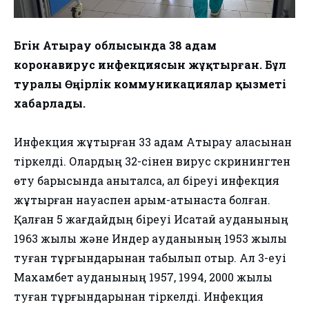
Бүгін Атырау облысында 38 адам
коронавирус инфекциясын жұқтырған. Бұл
туралы Өңірлік коммуникациялар қызметі
хабарлады.
Инфекция жұқтырған 33 адам Атырау қаласынан
тіркелді. Олардың 32-сінен вирус скринингтен
өту барысында анықталса, ал біреуі инфекция
жұқтырған науқаспен қарым-қатынаста болған.
Қалған 5 жағдайдың біреуі Исатай ауданының
1963 жылы және Индер ауданының 1953 жылы
туған тұрғындарынан табылып отыр. Ал 3-еуі
Махамбет ауданының 1957, 1994, 2000 жылы
туған тұрғындарынан тіркелді. Инфекция