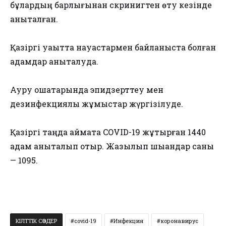
бұлардың барлығынан скринигтен өту кезінде
анықталған.
Қазіргі уақытта науқастармен байланыста болған
адамдар анықталуда.
Ауру ошақтарында эпидзерттеу мен
дезинфекциялық жұмыстар жүргізілуде.
Қазіргі таңда аймақта COVID-19 жұқтырған 1440
адам анықталып отыр. Жазылып шыққандар саны
— 1095.
КІЛТТІК СӨЗДЕР
covid-19
Инфекция
коронавирус