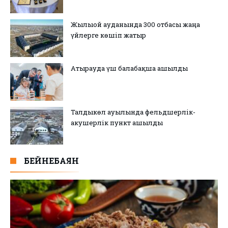
Жылыой ауданында 300 отбасы жаңа
үйлерге көшіп жатыр
Атырауда үш балабақша ашылды
Талдыкөл ауылында фельдшерлік-
акушерлік пункт ашылды
БЕЙНЕБАЯН