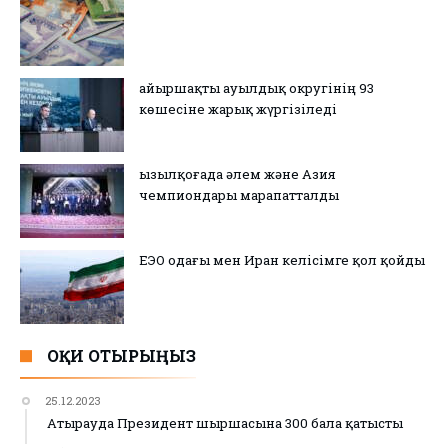
Қайыршақты ауылдық округінің 93
көшесіне жарық жүргізіледі
Қызылқоғада әлем және Азия
чемпиондары марапатталды
ЕЭО одағы мен Иран келісімге қол қойды
ОҚИ ОТЫРЫҢЫЗ
25.12.2023
Атырауда Президент шыршасына 300 бала қатысты