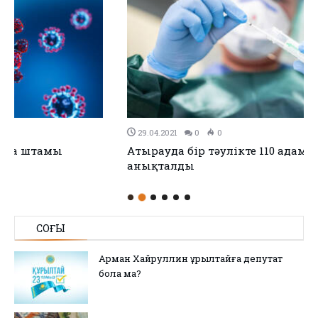
29.04.2021
0
0
Атырауда бір тәулікте 110 адамнан коронавирус
анықталды
СОҢҒЫ
Арман Хайруллин Құрылтайға депутат
бола ма?