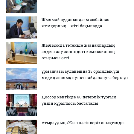
Жылыой ауданындағы сыбайлас
жемқорлық – жіті бақылауда
Жылыойда төтенше жағдайлардың
алдын алу жөніндегі комиссияның
отырысы өтті
Құрманғазы ауданында 25 орындық үш
медициналық пункт пайдалануға берілді
Доссор кентінде 60 пәтерлік тұрғын
үйдің құрылысы басталады
Атыраудың «Жыл кәсіпкері» анықталды