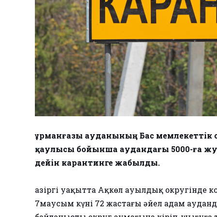
Құрманғазы ауданының Бас мемлекеттік 
қаулысы бойынша аудандағы 5000-ға жуы
дейін карантинге жабылды.
Қазіргі уақытта Ақкөл ауылдық округінде к
7маусым күні 72 жастағы әйел адам аудан
байланысты округ аумағына кіріп-шығуға