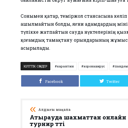
Сонымен қатар, теміржол стансасына келіп
ашылмайтын болды, яғни адамдардың мініп
түлікке жатпайтын сауда нүктелерінің қызм
қоғамдық тамақтану орындарының жұмысы 
асырылады.
КІЛТТІК СӨЗДЕР
карантин
коронавирус
пандем
Facebook
Twitter
Алдыңғы мақала
Атырауда шахматтан онлайн
турнир өтті