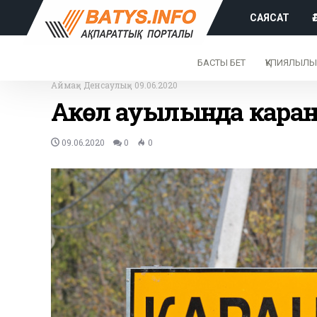
САЯСАТ
БАСТЫ БЕТ
ҚҰПИЯЛЫЛЫ
Аймақ
-
Денсаулық
-
09.06.2020
Ақкөл ауылында кара
09.06.2020
0
0