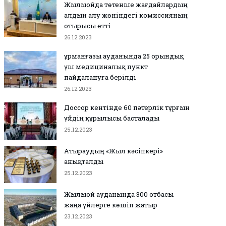
Жылыойда төтенше жағдайлардың
алдын алу жөніндегі комиссияның
отырысы өтті
26.12.2023
Құрманғазы ауданында 25 орындық
үш медициналық пункт
пайдалануға берілді
26.12.2023
Доссор кентінде 60 пәтерлік тұрғын
үйдің құрылысы басталады
25.12.2023
Атыраудың «Жыл кәсіпкері»
анықталды
25.12.2023
Жылыой ауданында 300 отбасы
жаңа үйлерге көшіп жатыр
23.12.2023