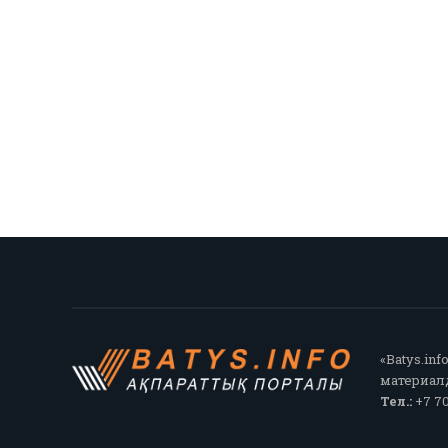
«Batys.in
материалд
Тел.:
+7 70