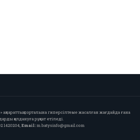
fo» ақпараттық порталына гиперсілтеме жасалған жағдайда ғана
арды қолдануға рұқсат етіледі.
2 1420204,
Email:
m.batysinfo@gmail.com