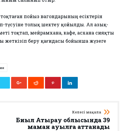
 тоқтаған пойыз вагондарының есіктерін
-түсуіне толық шектеу қойылды. Ал азық-
еті тоқтап, мейрамхана, кафе, асхана сияқты
жеткізіп беру қағидасы бойынша жүзеге
ия
Келесі мақала
Биыл Атырау облысында 39
маман ауылға аттанады