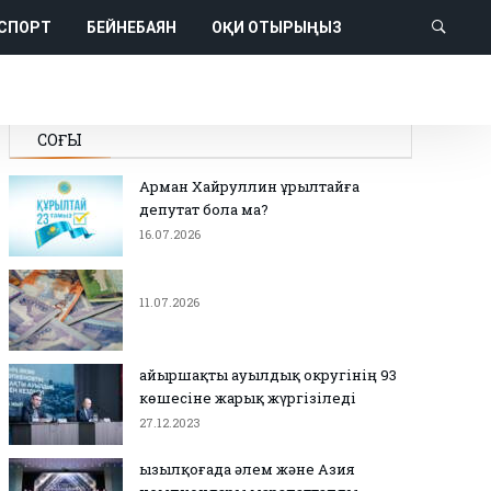
СПОРТ
БЕЙНЕБАЯН
ОҚИ ОТЫРЫҢЫЗ
СОҢҒЫ
Арман Хайруллин Құрылтайға
депутат бола ма?
16.07.2026
11.07.2026
Қайыршақты ауылдық округінің 93
көшесіне жарық жүргізіледі
27.12.2023
Қызылқоғада әлем және Азия