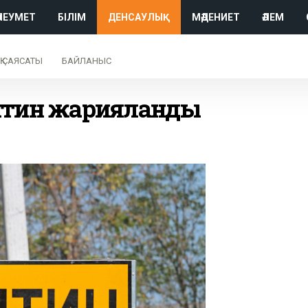
ӘЛЕУМЕТ
БІЛІМ
ДЕНСАУЛЫҚ
МӘДЕНИЕТ
ӘЛЕМ
Қ САЯСАТЫ
БАЙЛАНЫС
нтин жарияланды