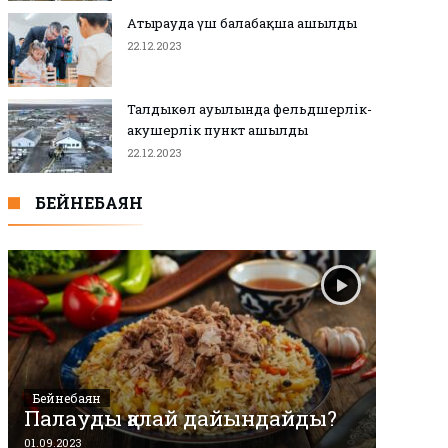
Атырауда үш балабақша ашылды
22.12.2023
Талдыкөл ауылында фельдшерлік-
акушерлік пункт ашылды
22.12.2023
БЕЙНЕБАЯН
Бейнебаян
Палауды қалай дайындайды?
01.09.2023