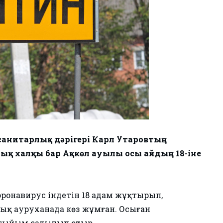
санитарлық дәрігері Карл Утаровтың
қ халқы бар Ақкөл ауылы осы айдың 18-іне
оронавирус індетін 18 адам жұқтырып,
дық ауруханада көз жұмған. Осыған
 тыйым салынып отыр.