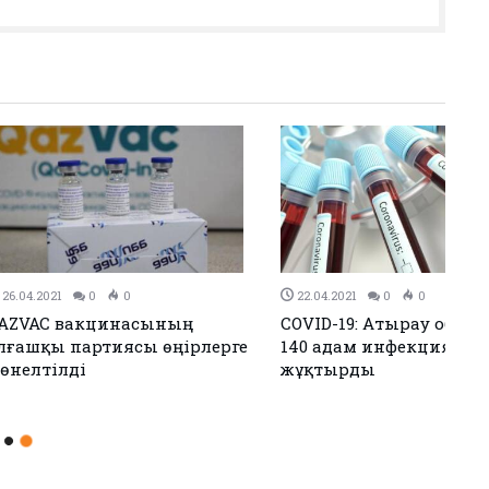
0
22.04.2021
0
0
цинасының
COVID-19: Атырау облысында
тиясы өңірлерге
140 адам инфекция
жұқтырды