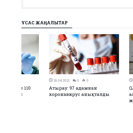
ҰҚСАС ЖАҢАЛЫҚТАР
26.04.2021
0
0
26.04.2021
0
10
Атырау: 97 адамнан
QAZVAC вак
коронавирус анықталды
алғашқы пар
жөнелтілді