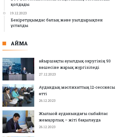
қолдады
19.12.2023
Бекіретұқымдас балық және уылдырықпен
ұсталды
АЙМАҚ
Қайыршақты ауылдық округінің 93
көшесіне жарық жүргізіледі
27.12.2023
Аудандық мәслихаттың 12-сессиясы
өтті
26.12.2023
Жылыой ауданындағы сыбайлас
жемқорлық – жіті бақылауда
26.12.2023