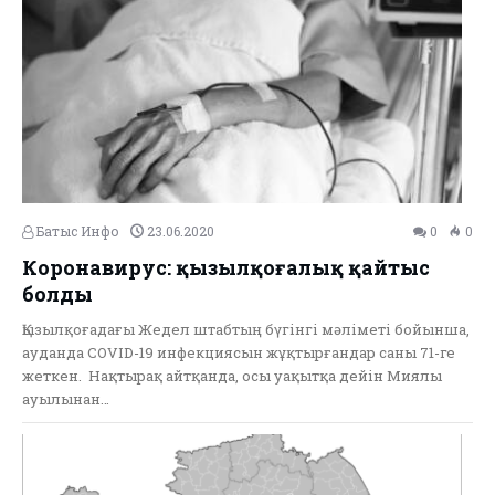
Батыс Инфо
23.06.2020
0
0
Коронавирус: қызылқоғалық қайтыс
болды
Қызылқоғадағы Жедел штабтың бүгінгі мәліметі бойынша,
ауданда COVID-19 инфекциясын жұқтырғандар саны 71-ге
жеткен. Нақтырақ айтқанда, осы уақытқа дейін Миялы
ауылынан…