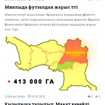
Миялыда футзалдан жарыс өтті
Миялы спорт кешенінде «Қызылқоға ауданының Құрметті
азаматы», ауыл шаруашылығы саласының ардагері Қоданов
Құлмағамбет Қоданұлы атында футзалдан аудандық жарыс
өтті. Бұл…
Батыс Инфо
28.05.2021
0
0
Қызылқоға тарылып, Мақат кеңейді