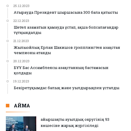
25.12.2023
Атырауда Президент шыршасына 300 бала қатысты
22.12.2023
Шетел азаматын қамауда ұстап, ақша бопсалағандар
тұтқындалды
21.12.2023
Жылыойлық Ерлан Шакишов грэпплингтен Қазақстан
чемпионы атанды
20.12.2023
БҰҰ Бас Ассамблеясы Қазақстанның бастамасын
қолдады
19.12.2023
Бекіретұқымдас балық және уылдырықпен ұсталды
АЙМАҚ
Қайыршақты ауылдық округінің 93
көшесіне жарық жүргізіледі