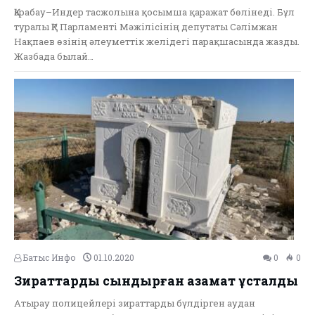
Қарабау–Индер тасжолына қосымша қаражат бөлінеді. Бұл
туралы ҚР Парламенті Мәжілісінің депутаты Сәлімжан
Нақпаев өзінің әлеуметтік желідегі парақшасында жазды.
Жазбада былай…
Батыс Инфо
01.10.2020
0
0
Зираттарды сындырған азамат ұсталды
Атырау полицейлері зираттарды бүлдірген аудан