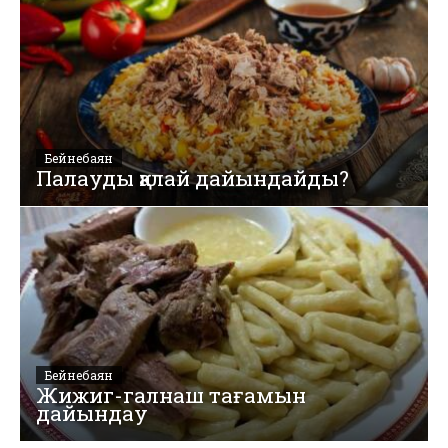
Бейнебаян
Палауды қалай дайындайды?
Бейнебаян
Жижиг-галнаш тағамын
дайындау