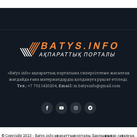
«Batys.info» ақпараттық порталына гиперсілтеме жасалған
жағдайда ғана материалдарды қолдануға рұқсат етіледі.
Тел.:
+7 702 1420204,
Email:
m.batysinfo@gmail.com
© Copyright 2023 - Batys.info ақпараттық порталы. Барлық құқықтар сақталған.