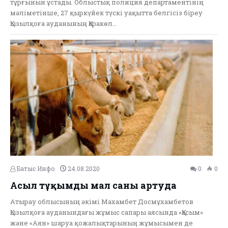
тұрғынын ұстады. Облыстық полиция департаментінің
мәліметінше, 27 қыркүйек түскі уақытта белгісіз біреу
Қызылқоға ауданының Қаракөл…
Батыс Инфо
24.08.2020
0
0
Асыл тұқымды мал саны артуда
Атырау облысының әкімі Махамбет Досмұхамбетов
Қызылқоға ауданындағы жұмыс сапары аясында «Қасым»
және «Аян» шаруа қожалықтарының жұмысымен де