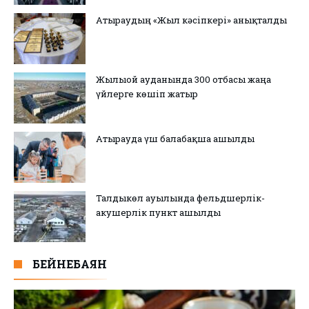
Атыраудың «Жыл кәсіпкері» анықталды
Жылыой ауданында 300 отбасы жаңа
үйлерге көшіп жатыр
Атырауда үш балабақша ашылды
Талдыкөл ауылында фельдшерлік-
акушерлік пункт ашылды
БЕЙНЕБАЯН