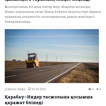
Қызылқоғаның​ 413 мың гектар​ жері Мақатқа қосылды.
Мақат ауданының әкімі Шәкір Кейкин биылғы төрт айдағы
ауданның әлеуметтік-экономикалық дамуы жөніндегі
баяндамасында…
Батыс Инфо
23.04.2021
0
0
Қарабау–Индер тасжолына қосымша
қаражат бөлінеді