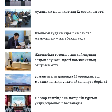
Аудандық мәслихаттың 12-сессиясы өтті
Жылыой ауданындағы сыбайлас
жемқорлық – жіті бақылауда
Жылыойда төтенше жағдайлардың
алдын алу жөніндегі комиссияның
отырысы өтті
Құрманғазы ауданында 25 орындық үш
медициналық пункт пайдалануға берілді
Доссор кентінде 60 пәтерлік тұрғын
үйдің құрылысы басталады