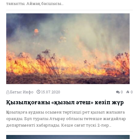
танысты. Аймақ басшысы…
Батыс Инфо
15.07.2020
0
0
Қызылқоғаны «қызыл әтеш» кезіп жүр
Қызылқоға ауданы осымен төртінші рет қызыл жалынға
оранды. Бұл туралы Атырау облысы төтенше жағдайлар
департаменті хабарлады. Кеше сағат түскі 2-лер…