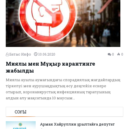
Батыс Инфо
10.06.2020
0
0
Миялы мен Мұқыр карантинге
жабылды
Миялы ауылы аумағындағы спорадиялық жағдайлардың
тіркелуі мен аурушаңдықтың өсу деңгейін ескере
отырып, коронавирустық инфекцияның таралуының
алдын алу мақсатында 10 маусым…
СОҢҒЫ
Арман Хайруллин Құрылтайға депутат