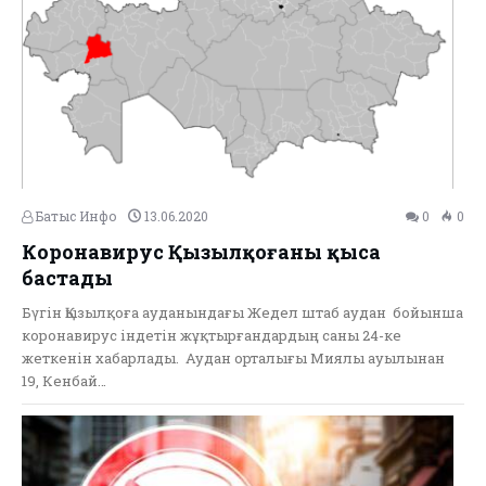
Батыс Инфо
13.06.2020
0
0
Коронавирус Қызылқоғаны қыса
бастады
Бүгін Қызылқоға ауданындағы Жедел штаб аудан бойынша
коронавирус індетін жұқтырғандардың саны 24-ке
жеткенін хабарлады. Аудан орталығы Миялы ауылынан
19, Кенбай…