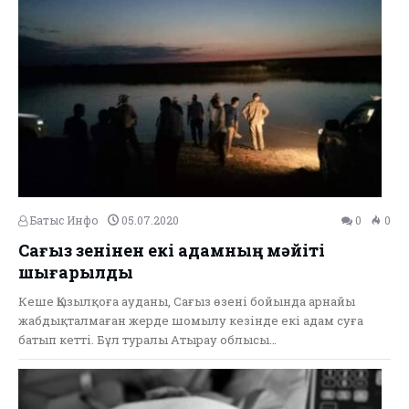
Батыс Инфо
05.07.2020
0
0
Сағыз өзенінен екі адамның мәйіті
шығарылды
Кеше Қызылқоға ауданы, Сағыз өзені бойында арнайы
жабдықталмаған жерде шомылу кезінде екі адам суға
батып кетті. Бұл туралы Атырау облысы…