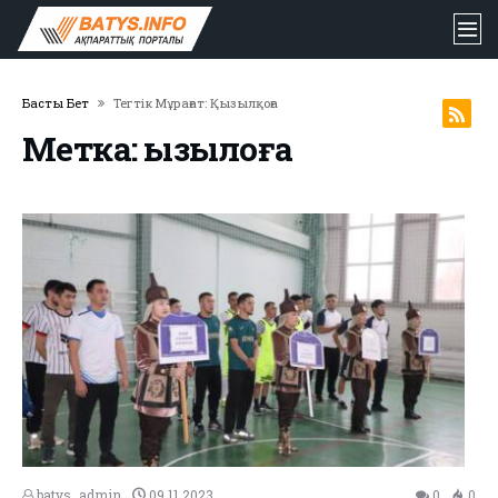
Басты Бет
Тегтік Мұрағат: Қызылқоға
Метка: қызылқоға
batys_admin
09.11.2023
0
0