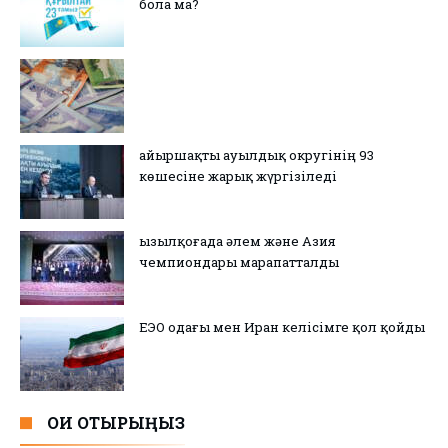
бола ма?
Қайыршақты ауылдық округінің 93
көшесіне жарық жүргізіледі
Қызылқоғада әлем және Азия
чемпиондары марапатталды
ЕЭО одағы мен Иран келісімге қол қойды
ОҚИ ОТЫРЫҢЫЗ