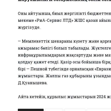
Оның айтуынша, биыл жергілікті бюджеттен 4
мекеме «РиА-Сервис ЛТД» ЖШС қазан айын
жүргізуде.
— Мемлекеттік шекараны күзету және қорғау
ажырамас бөлігі болып табылады. Жүктелге
инфрақұрылымдарын жақсартуды және мат
қолдау қажет етеді. Қазір осы бойынша бірқ
бірі — Пешной түбегінде орналасқан «Евраз
жұмыстары. Жалпы газ құбырының ұзынды
Д.Қуанышева.
Айта кетейік, құрылыс жұмыстарын 2024 ж