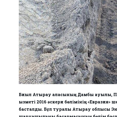
Биыл Атырау қаласының Дамбы ауылы, Пе
қызметі 2016 әскери бөлімінің «Евразия»
басталды. Бұл туралы Атырау облысы Эн
шаруашылығы басқармасының бөлім басш