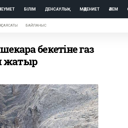
ӘЛЕУМЕТ
БІЛІМ
ДЕНСАУЛЫҚ
МӘДЕНИЕТ
ӘЛЕМ
Қ САЯСАТЫ
БАЙЛАНЫС
шекара бекетіне газ
п жатыр