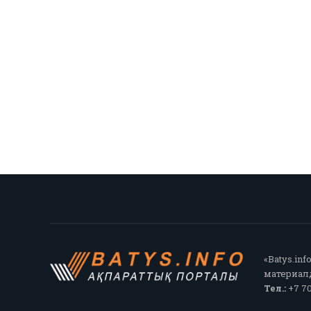
«Batys.in
материалд
Тел.:
+7 70