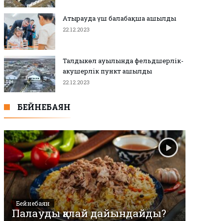
Атырауда үш балабақша ашылды
22.12.2023
Талдыкөл ауылында фельдшерлік-
акушерлік пункт ашылды
22.12.2023
БЕЙНЕБАЯН
Бейнебаян
Палауды қалай дайындайды?