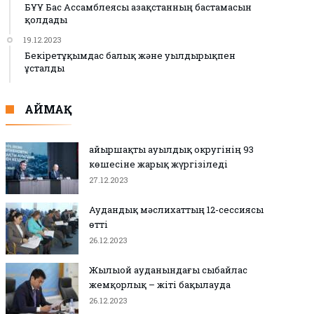
БҰҰ Бас Ассамблеясы Қазақстанның бастамасын
қолдады
19.12.2023
Бекіретұқымдас балық және уылдырықпен
ұсталды
АЙМАҚ
Қайыршақты ауылдық округінің 93
көшесіне жарық жүргізіледі
27.12.2023
Аудандық мәслихаттың 12-сессиясы
өтті
26.12.2023
Жылыой ауданындағы сыбайлас
жемқорлық – жіті бақылауда
26.12.2023