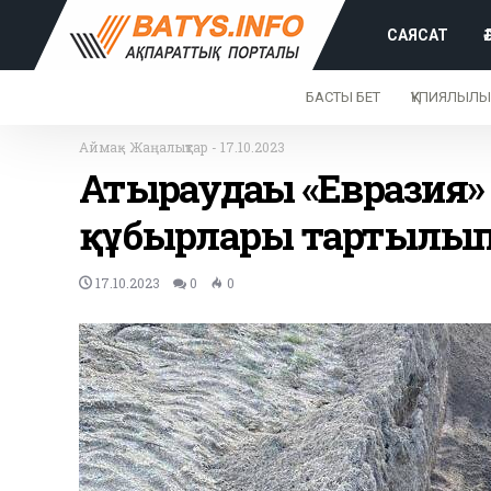
САЯСАТ
БАСТЫ БЕТ
ҚҰПИЯЛЫЛЫ
Аймақ
-
Жаңалықтар
-
17.10.2023
Атыраудағы «Евразия» 
құбырлары тартылы
17.10.2023
0
0