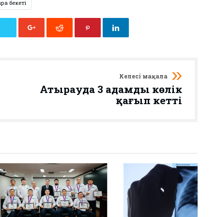
ра бекеті
Келесі мақала
Атырауда 3 адамды көлік
қағып кетті