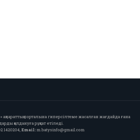
fo» ақпараттық порталына гиперсілтеме жасалған жағдайда ғана
арды қолдануға рұқсат етіледі.
2 1420204,
Email:
m.batysinfo@gmail.com