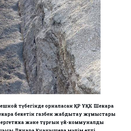
шной түбегінде орналасқан ҚР ҰҚК Шекара
 шекара бекетін газбен жабдықтау жұмыстары
ергетика және тұрғын үй-коммуналдық
ысы Динара Қуанышева мәлім етті.