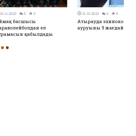
0
30.10.2023
0
0
ндар шығарып,
Атырауда апатты үй
рі атанды
тұрғындарына жаңа баспана
берілді