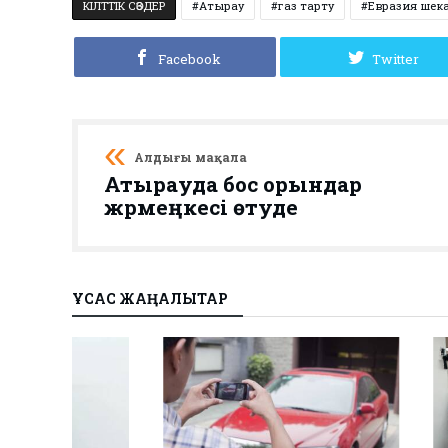
КІЛТТІК СӨЗДЕР
Атырау
газ тарту
Евразия шека
Facebook
Twitter
Алдыңғы мақала
Атырауда бос орындар
жәрмеңкесі өтуде
ҰҚСАС ЖАҢАЛЫҚТАР