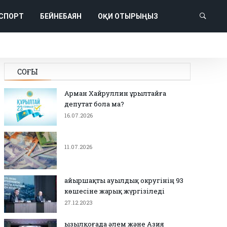
СПОРТ
БЕЙНЕБАЯН
ОҚИ ОТЫРЫҢЫЗ
СОҢҒЫ
Арман Хайруллин Құрылтайға
депутат бола ма?
16.07.2026
11.07.2026
Қайыршақты ауылдық округінің 93
көшесіне жарық жүргізіледі
27.12.2023
Қызылқоғада әлем және Азия