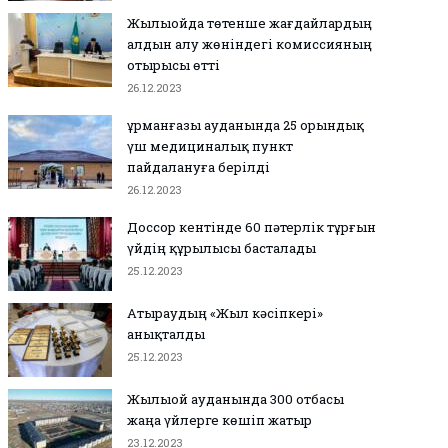
Жылыойда төтенше жағдайлардың
алдын алу жөніндегі комиссияның
отырысы өтті
26.12.2023
Құрманғазы ауданында 25 орындық
үш медициналық пункт
пайдалануға берілді
26.12.2023
Доссор кентінде 60 пәтерлік тұрғын
үйдің құрылысы басталады
25.12.2023
Атыраудың «Жыл кәсіпкері»
анықталды
25.12.2023
Жылыой ауданында 300 отбасы
жаңа үйлерге көшіп жатыр
23.12.2023