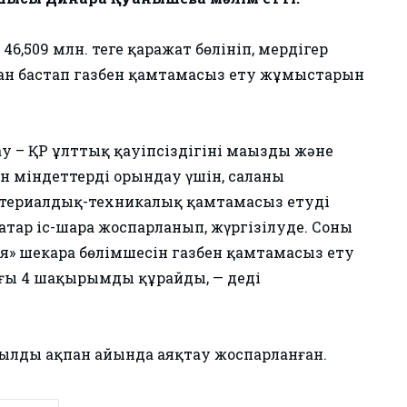
6,509 млн. теңге қаражат бөлініп, мердігер
ан бастап газбен қамтамасыз ету жұмыстарын
 – ҚР ұлттық қауіпсіздігінің маңызды және
н міндеттерді орындау үшін, саланың
ериалдық-техникалық қамтамасыз етуді
атар іс-шара жоспарланып, жүргізілуде. Соның
ия» шекара бөлімшесін газбен қамтамасыз ету
ғы 4 шақырымды құрайды, — деді
ылдың ақпан айында аяқтау жоспарланған.