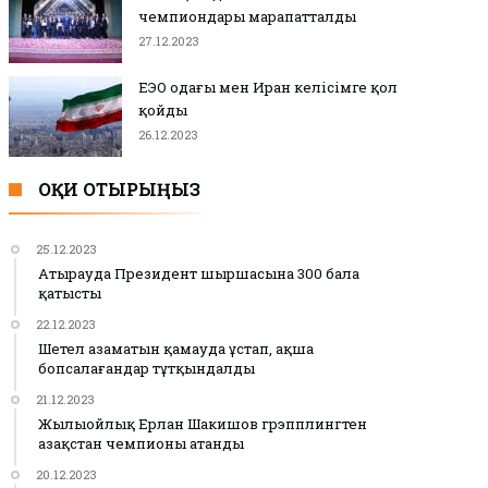
чемпиондары марапатталды
27.12.2023
ЕЭО одағы мен Иран келісімге қол
қойды
26.12.2023
ОҚИ ОТЫРЫҢЫЗ
25.12.2023
Атырауда Президент шыршасына 300 бала
қатысты
22.12.2023
Шетел азаматын қамауда ұстап, ақша
бопсалағандар тұтқындалды
21.12.2023
Жылыойлық Ерлан Шакишов грэпплингтен
Қазақстан чемпионы атанды
20.12.2023