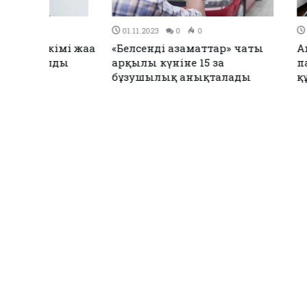
31.10.2023
0
0
31.10.2023
0
Атырауда эхинококкоз
Қағаз стақа
ауруының 9 жағдайы тіркелді
Теңіз мердіге