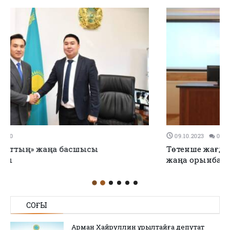
09.10.2023
0
0
Төтенше жағдайлар департаменті бастығының
жаңа орынбасары тағайындалды
СОҢҒЫ
Арман Хайруллин Құрылтайға депутат