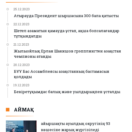
25.12.2023
Атырауда Президент шыршасына 300 бала қатысты
22.12.2023
Шетел азаматын қамауда ұстап, ақша бопсалағандар
тұтқындалды
21.12.2023
Жылыойлық Ерлан Шакишов грэпплингтен Қазақстан
чемпионы атанды
20.12.2023
БҰҰ Бас Ассамблеясы Қазақстанның бастамасын
қолдады
19.12.2023
Бекіретұқымдас балық және уылдырықпен ұсталды
АЙМАҚ
Қайыршақты ауылдық округінің 93
көшесіне жарық жүргізіледі