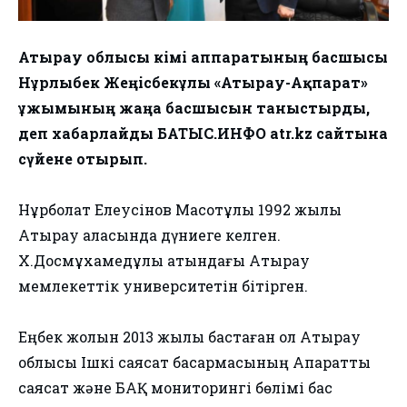
Атырау облысы әкімі аппаратының басшысы
Нұрлыбек Жеңісбекұлы «Атырау-Ақпарат»
ұжымының жаңа басшысын таныстырды,
деп хабарлайды БАТЫС.ИНФО atr.kz сайтына
сүйене отырып.
Нұрболат Елеусінов Мақсотұлы 1992 жылы
Атырау қаласында дүниеге келген.
Х.Досмұхамедұлы атындағы Атырау
мемлекеттік университетін бітірген.
Еңбек жолын 2013 жылы бастаған ол Атырау
облысы Ішкі саясат басқармасының Ақпараттық
саясат және БАҚ мониторингі бөлімі бас