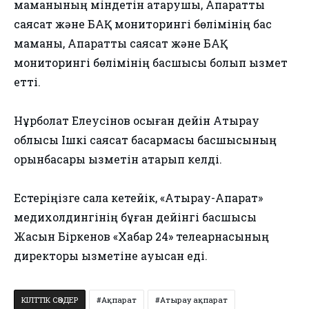
маманының міндетін атқарушы, Ақпараттық
саясат және БАҚ мониторингі бөлімінің бас
маманы, Ақпараттық саясат және БАҚ
мониторингі бөлімінің басшысы болып қызмет
етті.
Нұрболат Елеусінов осыған дейін Атырау
облысы Ішкі саясат басқармасы басшысының
орынбасары қызметін атқарып келді.
Естеріңізге сала кетейік, «Атырау-Ақпарат»
медихолдингінің бұған дейінгі басшысы
Жасын Біркенов «Хабар 24» телеарнасының
директоры қызметіне ауысқан еді.
КІЛТТІК СӨЗДЕР
Ақпарат
Атырау ақпарат