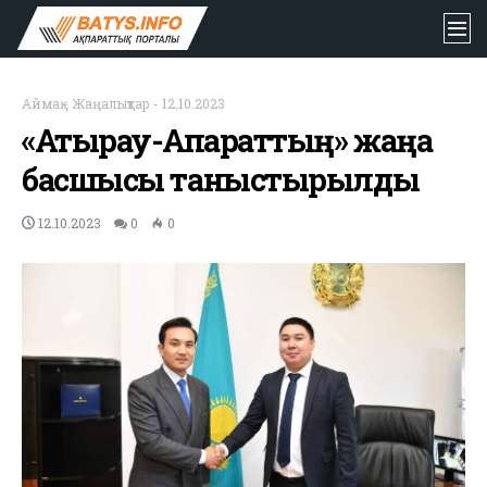
Аймақ
-
Жаңалықтар
-
12.10.2023
«Атырау-Ақпараттың» жаңа
басшысы таныстырылды
12.10.2023
0
0