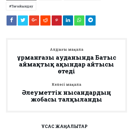
Тағайындау
Алдыңғы мақала
Құрманғазы ауданында Батыс
аймақтық ақындар айтысы
өтеді
Келесі мақала
Әлеуметтік нысандардың
жобасы талқыланды
ҰҚСАС ЖАҢАЛЫҚТАР