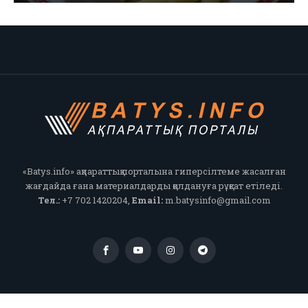
«Batys.info» ақпараттық порталына гиперсілтеме жасалған
жағдайда ғана материалдарды қолдануға рұқсат етіледі.
Тел.:
+7 702 1420204,
Email:
m.batysinfo@gmail.com