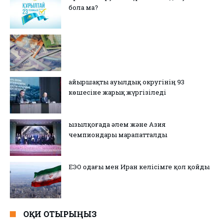
бола ма?
Қайыршақты ауылдық округінің 93
көшесіне жарық жүргізіледі
Қызылқоғада әлем және Азия
чемпиондары марапатталды
ЕЭО одағы мен Иран келісімге қол қойды
ОҚИ ОТЫРЫҢЫЗ