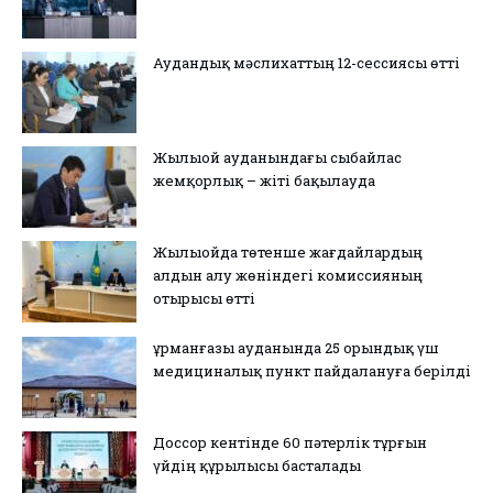
Аудандық мәслихаттың 12-сессиясы өтті
Жылыой ауданындағы сыбайлас
жемқорлық – жіті бақылауда
Жылыойда төтенше жағдайлардың
алдын алу жөніндегі комиссияның
отырысы өтті
Құрманғазы ауданында 25 орындық үш
медициналық пункт пайдалануға берілді
Доссор кентінде 60 пәтерлік тұрғын
үйдің құрылысы басталады