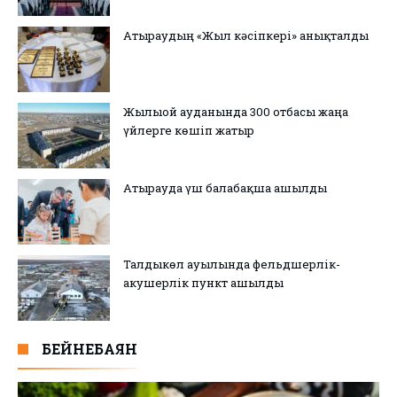
Атыраудың «Жыл кәсіпкері» анықталды
Жылыой ауданында 300 отбасы жаңа
үйлерге көшіп жатыр
Атырауда үш балабақша ашылды
Талдыкөл ауылында фельдшерлік-
акушерлік пункт ашылды
БЕЙНЕБАЯН