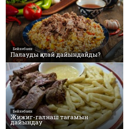
Бейнебаян
Палауды қалай дайындайды?
Бейнебаян
Жижиг-галнаш тағамын
дайындау