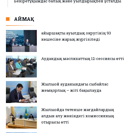
Бекіретұқымдас балық және уылдырықпен ұсталды
АЙМАҚ
Қайыршақты ауылдық округінің 93
көшесіне жарық жүргізіледі
Аудандық мәслихаттың 12-сессиясы өтті
Жылыой ауданындағы сыбайлас
жемқорлық – жіті бақылауда
Жылыойда төтенше жағдайлардың
алдын алу жөніндегі комиссияның
отырысы өтті