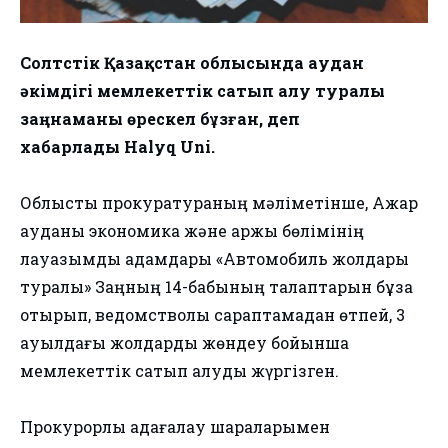
Солтүстік Қазақстан облысында аудан
әкімдігі мемлекеттік сатып алу туралы
заңнаманы өрескел бұзған, деп
хабарлады Halyq Uni.
Облыстық прокуратураның мәліметінше, Ақжар
ауданы экономика және қаржы бөлімінің
лауазымды адамдары «Автомобиль жолдары
туралы» Заңның 14-бабының талаптарын бұза
отырып, ведомстволық сараптамадан өтпей, 3
ауылдағы жолдарды жөндеу бойынша
мемлекеттік сатып алуды жүргізген.
Прокурорлық қадағалау шараларымен