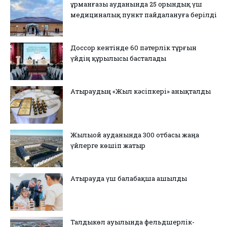
Құрманғазы ауданында 25 орындық үш
медициналық пункт пайдалануға берілді
Доссор кентінде 60 пәтерлік тұрғын
үйдің құрылысы басталады
Атыраудың «Жыл кәсіпкері» анықталды
Жылыой ауданында 300 отбасы жаңа
үйлерге көшіп жатыр
Атырауда үш балабақша ашылды
Талдыкөл ауылында фельдшерлік-