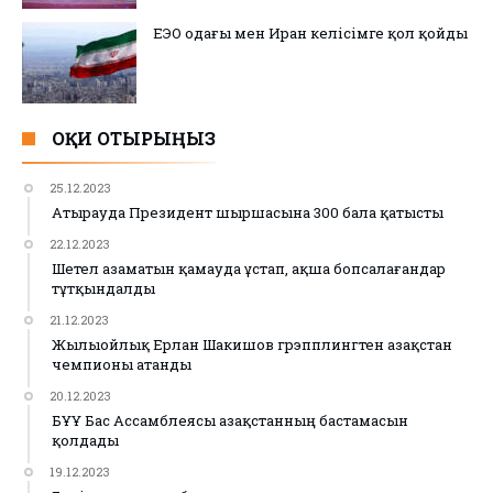
ЕЭО одағы мен Иран келісімге қол қойды
ОҚИ ОТЫРЫҢЫЗ
25.12.2023
Атырауда Президент шыршасына 300 бала қатысты
22.12.2023
Шетел азаматын қамауда ұстап, ақша бопсалағандар
тұтқындалды
21.12.2023
Жылыойлық Ерлан Шакишов грэпплингтен Қазақстан
чемпионы атанды
20.12.2023
БҰҰ Бас Ассамблеясы Қазақстанның бастамасын
қолдады
19.12.2023