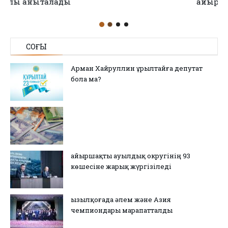
айырылған
СОҢҒЫ
Арман Хайруллин Құрылтайға депутат
бола ма?
Қайыршақты ауылдық округінің 93
көшесіне жарық жүргізіледі
Қызылқоғада әлем және Азия
чемпиондары марапатталды