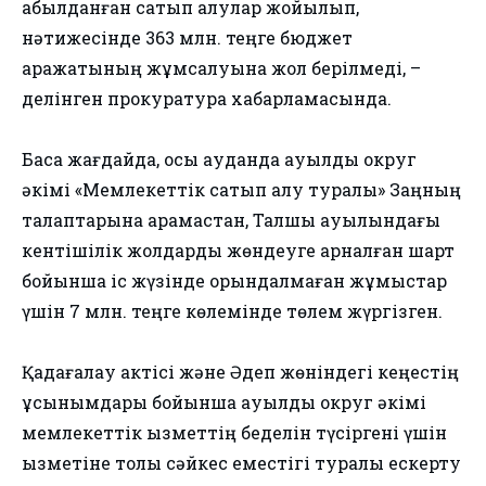
қабылданған сатып алулар жойылып,
нәтижесінде 363 млн. теңге бюджет
қаражатының жұмсалуына жол берілмеді, –
делінген прокуратура хабарламасында.
Басқа жағдайда, осы ауданда ауылдық округ
әкімі «Мемлекеттік сатып алу туралы» Заңның
талаптарына қарамастан, Талшық ауылындағы
кентішілік жолдарды жөндеуге арналған шарт
бойынша іс жүзінде орындалмаған жұмыстар
үшін 7 млн. теңге көлемінде төлем жүргізген.
Қадағалау актісі және Әдеп жөніндегі кеңестің
ұсынымдары бойынша ауылдық округ әкімі
мемлекеттік қызметтің беделін түсіргені үшін
қызметіне толық сәйкес еместігі туралы ескерту