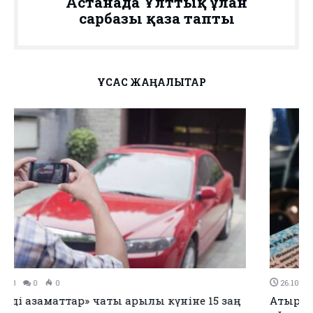
Астанада Ұлттық ұлан
сарбазы қаза тапты
ҰҚСАС ЖАҢАЛЫҚТАР
26.10.2023
0
0
Атырауда 753 адам көлік басқару құқығынан