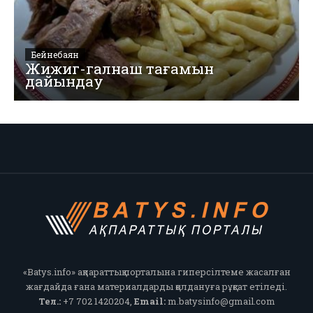
Бейнебаян
Жижиг-галнаш тағамын
дайындау
«Batys.info» ақпараттық порталына гиперсілтеме жасалған
жағдайда ғана материалдарды қолдануға рұқсат етіледі.
Тел.:
+7 702 1420204,
Email:
m.batysinfo@gmail.com