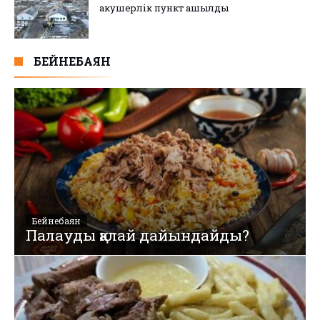
акушерлік пункт ашылды
БЕЙНЕБАЯН
Бейнебаян
Палауды қалай дайындайды?