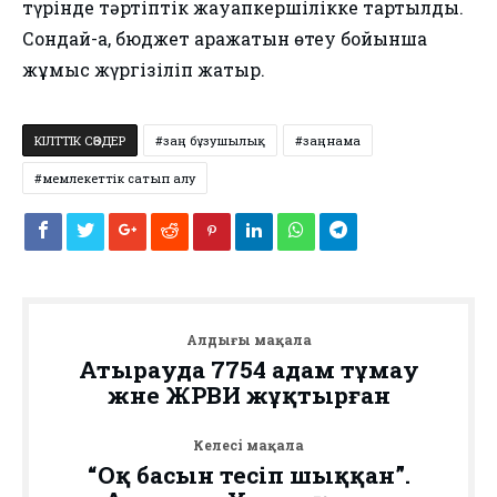
түрінде тәртіптік жауапкершілікке тартылды.
Сондай-ақ, бюджет қаражатын өтеу бойынша
жұмыс жүргізіліп жатыр.
КІЛТТІК СӨЗДЕР
заң бұзушылық
заңнама
мемлекеттік сатып алу
Алдыңғы мақала
Атырауда 7754 адам тұмау
және ЖРВИ жұқтырған
Келесі мақала
“Оқ басын тесіп шыққан”.