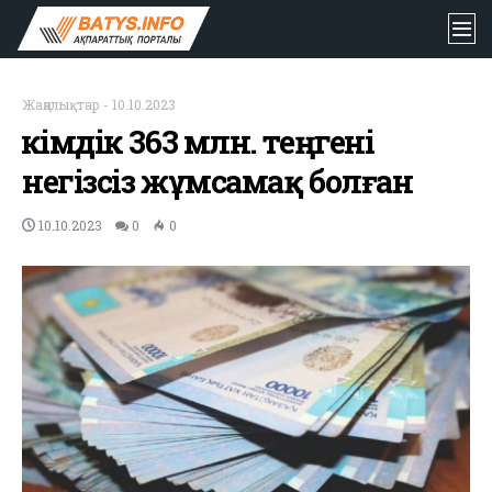
Жаңалықтар
-
10.10.2023
Әкімдік 363 млн. теңгені
негізсіз жұмсамақ болған
10.10.2023
0
0