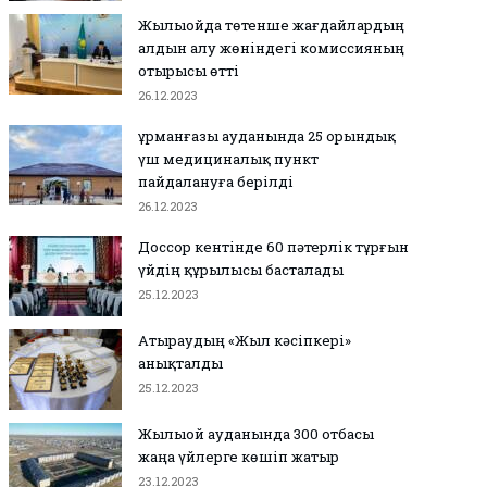
Жылыойда төтенше жағдайлардың
алдын алу жөніндегі комиссияның
отырысы өтті
26.12.2023
Құрманғазы ауданында 25 орындық
үш медициналық пункт
пайдалануға берілді
26.12.2023
Доссор кентінде 60 пәтерлік тұрғын
үйдің құрылысы басталады
25.12.2023
Атыраудың «Жыл кәсіпкері»
анықталды
25.12.2023
Жылыой ауданында 300 отбасы
жаңа үйлерге көшіп жатыр
23.12.2023