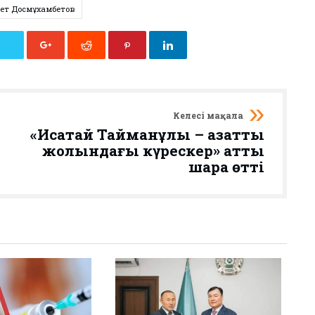
ет Досмұхамбетов
Келесі мақала
«Исатай Тайманұлы – азаттық
жолындағы күрескер» атты
шара өтті