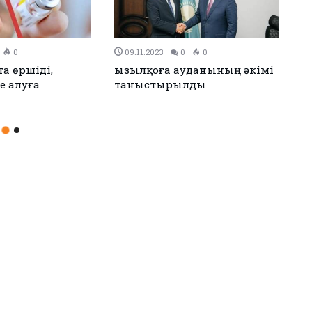
023
0
0
10.10.2023
0
0
да 20 мыңға жуық
Атырауда 7754 адам тұмау
ұмауға қарсы екпе
және ЖРВИ жұқтырған