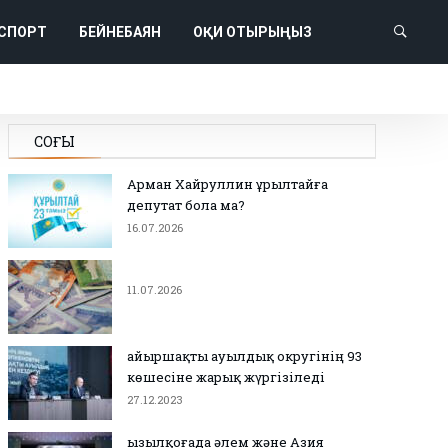
СПОРТ
БЕЙНЕБАЯН
ОҚИ ОТЫРЫҢЫЗ
СОҢҒЫ
Арман Хайруллин Құрылтайға
депутат бола ма?
16.07.2026
11.07.2026
Қайыршақты ауылдық округінің 93
көшесіне жарық жүргізіледі
27.12.2023
Қызылқоғада әлем және Азия