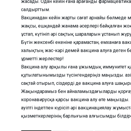
жасады. Одан кейін ғана Қарағанды фармацевти
салдырттым.
Вакцинадан кейін жарты сағат арнайы бөлмеде 
жақсы, ешқандай жанама әсерлері байқалған жоқ
ұстап, күтініп әрі сақтық шараларын ұстанып жүру
Бүгін жексенбі екеніне қарамастан, емханаға ва
халықтың жас-кәрі демей вакцина алуға деген бе
Құрметті жерлестер!
Вакцина алу арқылы ғана ұжымдық иммунитет қал
құтылатынымызды түсінгендеріңіз маңызды. Қазір
сақтай отырып, сіздерді де вакцина алуға шақы
Жақындарамыз бен айналамыздағыларды қорғау д
коронавирусқа қарсы вакцина алу өте маңызды.
Қауіпті індетпен күрісіп әрі вакцинациялау жұм
қызметкерлерінің барлығына алғысымды білдір