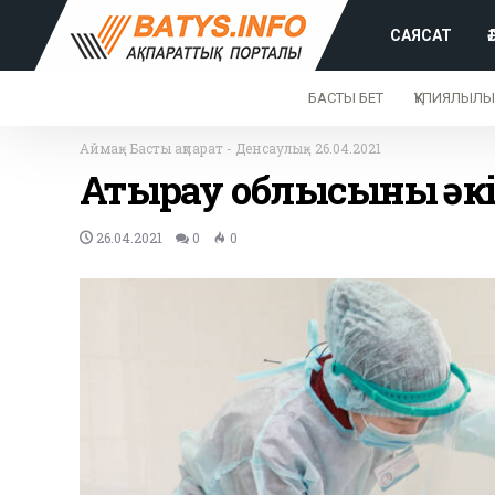
САЯСАТ
БАСТЫ БЕТ
ҚҰПИЯЛЫЛЫ
Аймақ
-
Басты ақпарат
-
Денсаулық
-
26.04.2021
Атырау облысының әк
26.04.2021
0
0