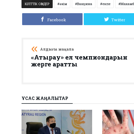
КІЛТТІК СӨЗДЕР
әкім
Вакцина
екпе
Махамб
Facebook
Twitter
Алдыңғы мақала
«Атырау» ел чемпиондарын
жерге қаратты
ҰҚСАС ЖАҢАЛЫҚТАР