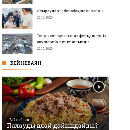
Атырауда үш балабақша ашылды
22.12.2023
Талдыкөл ауылында фельдшерлік-
акушерлік пункт ашылды
22.12.2023
БЕЙНЕБАЯН
Бейнебаян
Палауды қалай дайындайды?