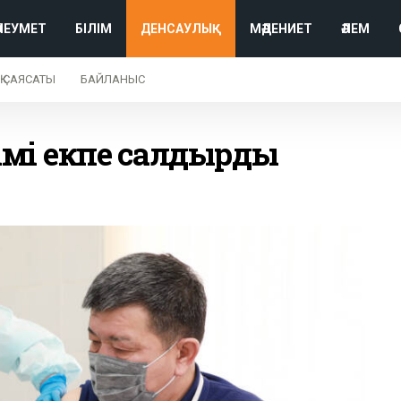
ӘЛЕУМЕТ
БІЛІМ
ДЕНСАУЛЫҚ
МӘДЕНИЕТ
ӘЛЕМ
Қ САЯСАТЫ
БАЙЛАНЫС
імі екпе салдырды