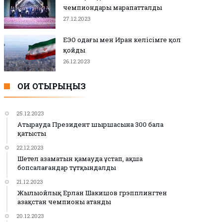
чемпиондары марапатталды
27.12.2023
ЕЭО одағы мен Иран келісімге қол
қойды
26.12.2023
ОҚИ ОТЫРЫҢЫЗ
25.12.2023
Атырауда Президент шыршасына 300 бала
қатысты
22.12.2023
Шетел азаматын қамауда ұстап, ақша
бопсалағандар тұтқындалды
21.12.2023
Жылыойлық Ерлан Шакишов грэпплингтен
Қазақстан чемпионы атанды
20.12.2023