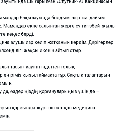
ка зауытында шығарылған «Спутник-V» вакцинасын
мамандар бақылауында болдым. Қазір жағдайым
. Мамандар екпе салынған жерге су тигізбей, жылы
ге кеңес берді.
кцина алушылар келіп жатқанын көрдім. Дәрігерлер
лсенділігі жақсы екенін айтып отыр.
ыптасып, қауіпті індеттен толық
 өңіріміз қызыл аймақта тұр. Сақтық талаптарын
рамын.
а, өздеріңіздің қорғануларыңыз үшін де —
ыстарын қарқынды жүргізіп жатқан медицина
емін.