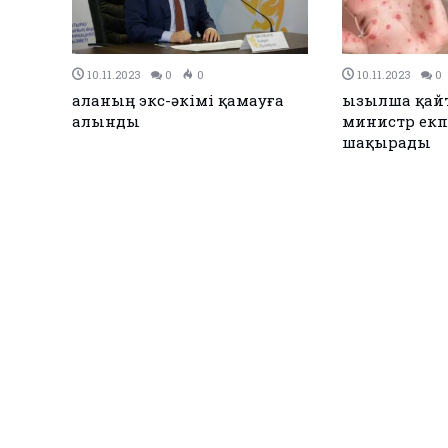
06.11.2023
0
0
16.10.2
ның әкімі
Атыраудың бұрынғы әкімі
Атырау
жаңа қызметке
адам т
тағайындалды
алды