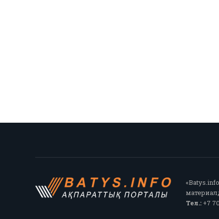
«Batys.in
материалд
Тел.:
+7 70