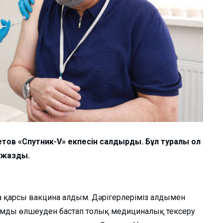
тов «Спутник-V» екпесін салдырды. Бұл туралы ол
а жазды.
а қарсы вакцина алдым. Дәрігерлеріміз алдымен
ымды өлшеуден бастап толық медициналық тексеру