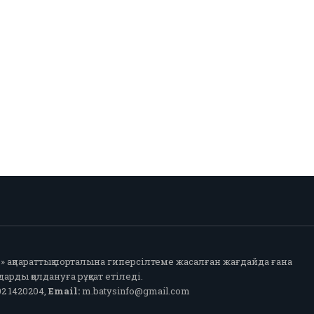
fo» ақпараттық порталына гиперсілтеме жасалған жағдайда ғана
арды қолдануға рұқсат етіледі.
2 1420204,
Email:
m.batysinfo@gmail.com