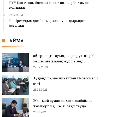
БҰҰ Бас Ассамблеясы Қазақстанның бастамасын
қолдады
19.12.2023
Бекіретұқымдас балық және уылдырықпен
ұсталды
АЙМАҚ
Қайыршақты ауылдық округінің 93
көшесіне жарық жүргізіледі
27.12.2023
Аудандық мәслихаттың 12-сессиясы
өтті
26.12.2023
Жылыой ауданындағы сыбайлас
жемқорлық – жіті бақылауда
26.12.2023