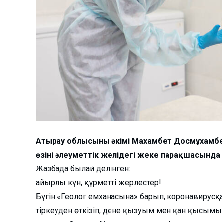
Атырау облысының әкімі Махамбет Досмұхамбе
өзінің әлеуметтік желідегі жеке парақшасынд
Жазбада былай делінген:
Қайырлы күн, құрметті жерлестер!
Бүгін «Геолог емханасына» барып, коронавирусқ
тіркеуден өткізіп, дене қызуым мен қан қысым