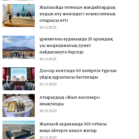
Жылыойда төтенше жағдайлардың
алдын алу жөніндегі комиссияның
отырысы өтті
26.12.2023
Құрманғазы ауданында 25 орындық
үш медициналық пункт
пайдалануға берілді
26.12.2023
Доссор кентінде 60 пәтерлік тұрғын
үйдің құрылысы басталады
25.12.2023
Атыраудың «Жыл кәсіпкері»
анықталды
25.12.2023
Жылыой ауданында 300 отбасы
жаңа үйлерге көшіп жатыр
23.12.2023