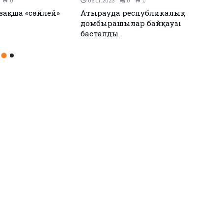
0
19.07.2023
0
0
анындағы үш
Атырау облысына 1500
деуге 85 млн.
нысаналы грант бөлінді
лды