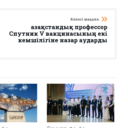
Келесі мақала
Қазақстандық профессор
Спутник V вакцинасының екі
кемшілігіне назар аударды