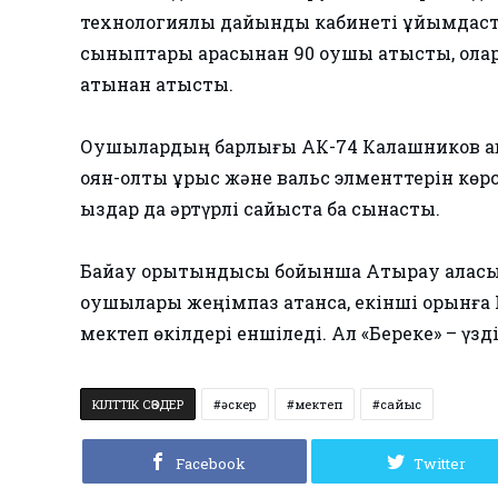
технологиялық дайындық кабинеті ұйымдасты
сыныптары арасынан 90 оқушы қатысты, олар 
атынан қатысты.
Оқушылардың барлығы АК-74 Калашников ав
қоян-қолтық ұрыс және вальс элменттерін көрс
қыздар да әртүрлі сайыста бақ сынасты.
Байқау қорытындысы бойынша Атырау қалас
оқушылары жеңімпаз атанса, екінші орынға
мектеп өкілдері еншіледі. Ал «Береке» – үзд
КІЛТТІК СӨЗДЕР
әскер
мектеп
сайыс
Facebook
Twitter