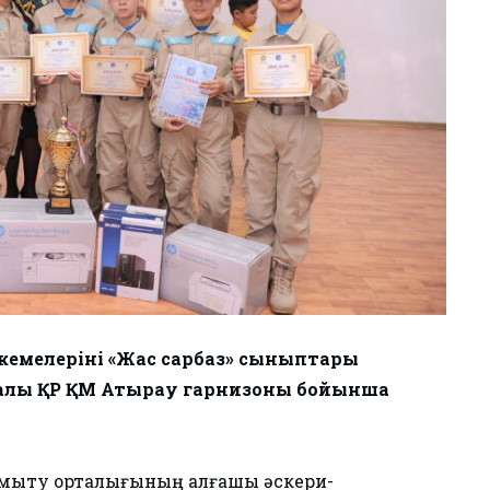
екемелерінің «Жас сарбаз» сыныптары
уралы ҚР ҚМ Атырау гарнизоны бойынша
мыту орталығының алғашқы әскери-