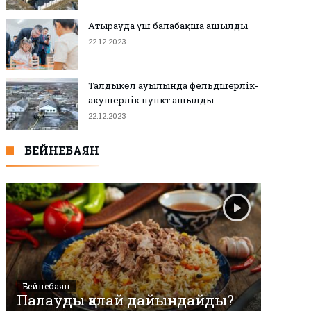
Атырауда үш балабақша ашылды
22.12.2023
Талдыкөл ауылында фельдшерлік-
акушерлік пункт ашылды
22.12.2023
БЕЙНЕБАЯН
Бейнебаян
Палауды қалай дайындайды?