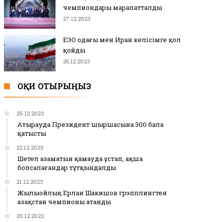
чемпиондары марапатталды
27.12.2023
ЕЭО одағы мен Иран келісімге қол
қойды
26.12.2023
ОҚИ ОТЫРЫҢЫЗ
25.12.2023
Атырауда Президент шыршасына 300 бала
қатысты
22.12.2023
Шетел азаматын қамауда ұстап, ақша
бопсалағандар тұтқындалды
21.12.2023
Жылыойлық Ерлан Шакишов грэпплингтен
Қазақстан чемпионы атанды
20.12.2023