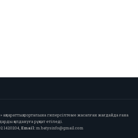
fo» ақпараттық порталына гиперсілтеме жасалған жағдайда ғана
арды қолдануға рұқсат етіледі.
2 1420204,
Email:
m.batysinfo@gmail.com