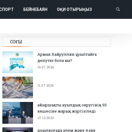
СПОРТ
БЕЙНЕБАЯН
ОҚИ ОТЫРЫҢЫЗ
СОҢҒЫ
Арман Хайруллин Құрылтайға
депутат бола ма?
16.07.2026
11.07.2026
Қайыршақты ауылдық округінің 93
көшесіне жарық жүргізіледі
27.12.2023
Қызылқоғада әлем және Азия