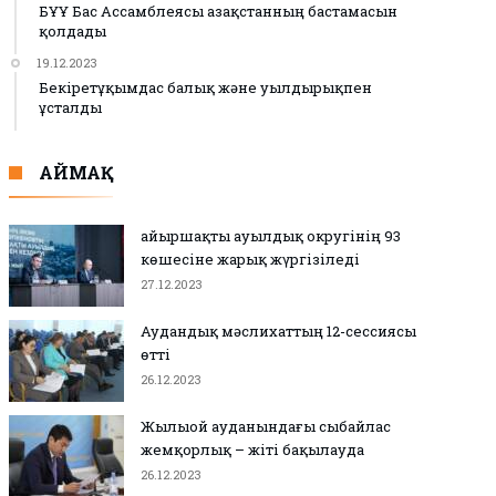
БҰҰ Бас Ассамблеясы Қазақстанның бастамасын
қолдады
19.12.2023
Бекіретұқымдас балық және уылдырықпен
ұсталды
АЙМАҚ
Қайыршақты ауылдық округінің 93
көшесіне жарық жүргізіледі
27.12.2023
Аудандық мәслихаттың 12-сессиясы
өтті
26.12.2023
Жылыой ауданындағы сыбайлас
жемқорлық – жіті бақылауда
26.12.2023