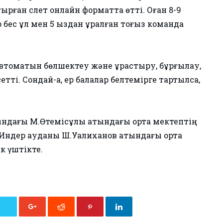
рған слет онлайн форматта өтті. Оған 8-9
бес ұл мен 5 қыздан құралған тоғыз команда
томатын бөлшектеу және құрастыру, бұрғылау,
етті. Сондай-ақ, ер балалар белтемірге тартылса,
ындағы М.Өтемісұлы атындағы орта мектептің
 Индер ауданы Ш.Уалиханов атындағы орта
ік үштікте.