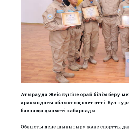
Атырауда Жеңіс күніне орай білім беру м
арасындағы облыстық слет өтті. Бұл т
баспасөз қызметі хабарлады.
Облыстық дене шынықтыру және спортты да