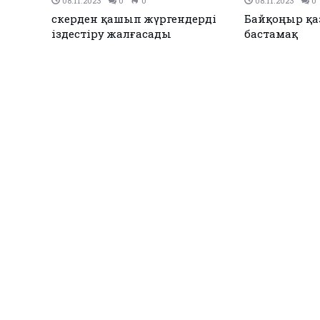
10.10.2023
0
0
21.09.2023
0
ық
“Оқ басын тесіп шыққан”.
Исатай ауд
ы
Астанада Ұлттық ұлан
мектепті жөн
сарбазы қаза тапты
теңге жұмса