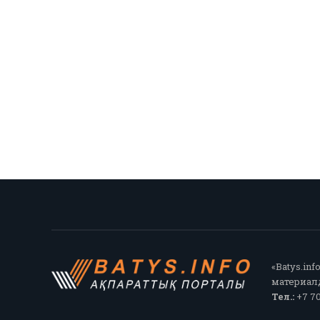
«Batys.in
материалд
Тел.:
+7 70