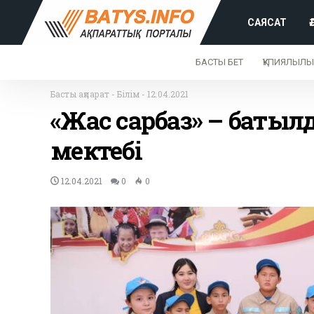
САЯСАТ
БАСТЫ БЕТ
ҚҰПИЯЛЫЛЫ
Басты ақпарат
-
Білім
-
12.04.2021
«Жас сарбаз» – батыл
мектебі
12.04.2021
0
0