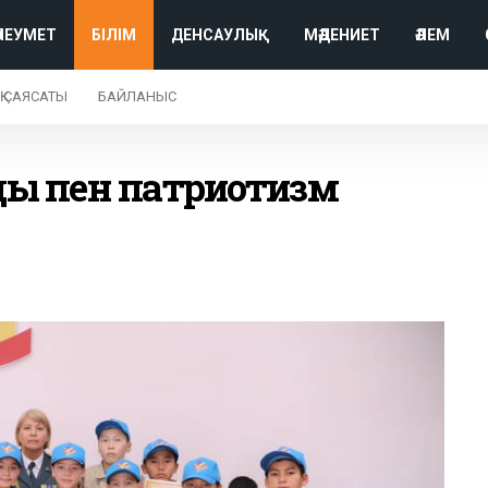
ӘЛЕУМЕТ
БІЛІМ
ДЕНСАУЛЫҚ
МӘДЕНИЕТ
ӘЛЕМ
Қ САЯСАТЫ
БАЙЛАНЫС
дық пен патриотизм