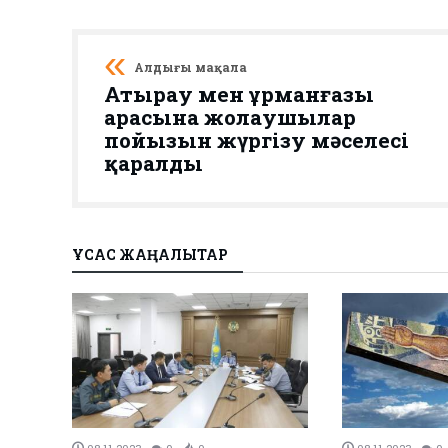
Алдыңғы мақала
Атырау мен Құрманғазы
арасына жолаушылар
пойызын жүргізу мәселесі
қаралды
ҰҚСАС ЖАҢАЛЫҚТАР