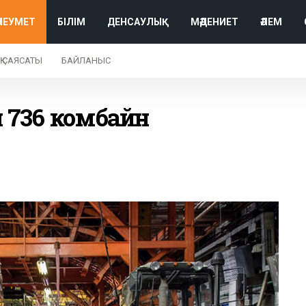
ӘЛЕУМЕТ
БІЛІМ
ДЕНСАУЛЫҚ
МӘДЕНИЕТ
ӘЛЕМ
Қ САЯСАТЫ
БАЙЛАНЫС
н 736 комбайн