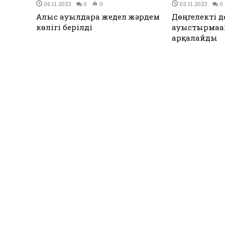
04.10.2023
0
0
29.09.2
ы көлік
Енді жүргізуші куәлігін
Мас кү
оңайлықпен ала алмайсыз
оқиғас
жауап