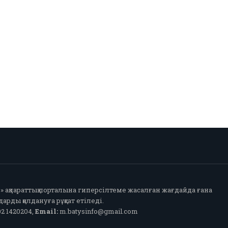
fo» ақпараттық порталына гиперсілтеме жасалған жағдайда ғана
арды қолдануға рұқсат етіледі.
2 1420204,
Email:
m.batysinfo@gmail.com