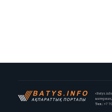
«Batys.in
материалд
Тел.:
+7 70