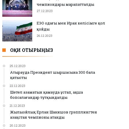
чемпиондары марапатталды
27.12.2023
ЕЭО одағы мен Иран келісімге қол
қойды
26.12.2023
ОҚИ ОТЫРЫҢЫЗ
25.12.2023
Атырауда Президент шыршасына 300 бала
қатысты
22.12.2023
Шетел азаматын қамауда ұстап, ақша
бопсалағандар тұтқындалды
21.12.2023
Жылыойлық Ерлан Шакишов грэпплингтен
Қазақстан чемпионы атанды
20.12.2023