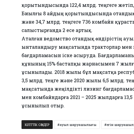
қорытындысында 122,4 млрд. теңгеге жетіп,
Биылғы 8 айдың қорытындысында отандық кә
және 34,7 млрд. теңгеге 736 комбайн құрас
салыстырғанда 2 есе артық.
Аталған ведомство отандық өндірістің а
ынталандыру мақсатында тракторлар мен к
бағдарламасын іске асыруда. Бағдарламан
құнының 15% бастапқы жарнасымен 7 жылғ
ұсынылады. 2018 жылы бұл мақсатқа респуб
3,5 млрд. теңге және 2020 жылы 6,5 млрд. те
мақсатында жеңілдікті лизинг бағдарламас
мен комбайндарға 2021 – 2025 жылдарға 13
ұсынылып отыр.
КІЛТТІК СӨЗДЕР
ауыл шаруашылығы
егін шаруашы