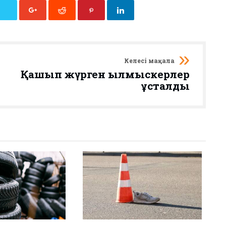
Келесі мақала
Қашып жүрген қылмыскерлер
ұсталды