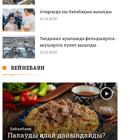
Атырауда үш балабақша ашылды
22.12.2023
Талдыкөл ауылында фельдшерлік-
акушерлік пункт ашылды
22.12.2023
БЕЙНЕБАЯН
Бейнебаян
Палауды қалай дайындайды?