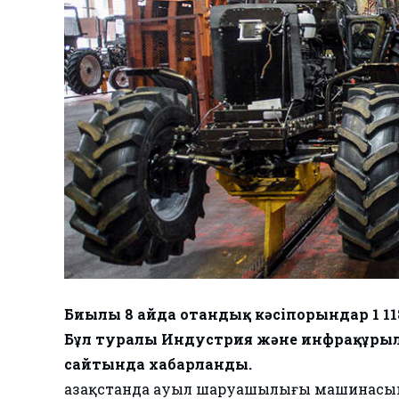
Биылғы 8 айда отандық кәсіпорындар 1 1
Бұл туралы Индустрия және инфрақұры
сайтында хабарланды.
Қазақстанда ауыл шаруашылығы машинасын 