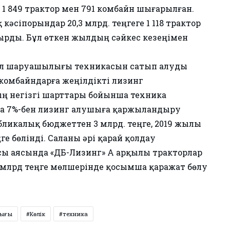
 1 849 трактор мен 791 комбайн шығарылған.
сіпорындар 20,3 млрд. теңгеге 1 118 трактор
тырды. Бұл өткен жылдың сәйкес кезеңімен
уыл шаруашылығы техникасын сатып алуды
омбайндарға жеңілдікті лизинг
ың негізгі шарттары бойынша техника
а 7%-бен лизинг алушыға қаржыландыру
ликалық бюджеттен 3 млрд. теңге, 2019 жылы
ңге бөлінді. Саланы әрі қарай қолдау
ы аясында «ҚДБ-Лизинг» АҚ арқылы тракторлар
,5 млрд теңге мөлшерінде қосымша қаражат бөлу
лығы
Көлік
техника