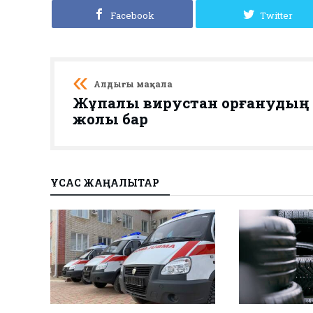
Facebook
Twitter
Алдыңғы мақала
Жұқпалы вирустан қорғанудың
жолы бар
ҰҚСАС ЖАҢАЛЫҚТАР