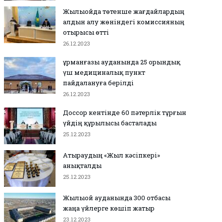
Жылыойда төтенше жағдайлардың
алдын алу жөніндегі комиссияның
отырысы өтті
26.12.2023
Құрманғазы ауданында 25 орындық
үш медициналық пункт
пайдалануға берілді
26.12.2023
Доссор кентінде 60 пәтерлік тұрғын
үйдің құрылысы басталады
25.12.2023
Атыраудың «Жыл кәсіпкері»
анықталды
25.12.2023
Жылыой ауданында 300 отбасы
жаңа үйлерге көшіп жатыр
23.12.2023