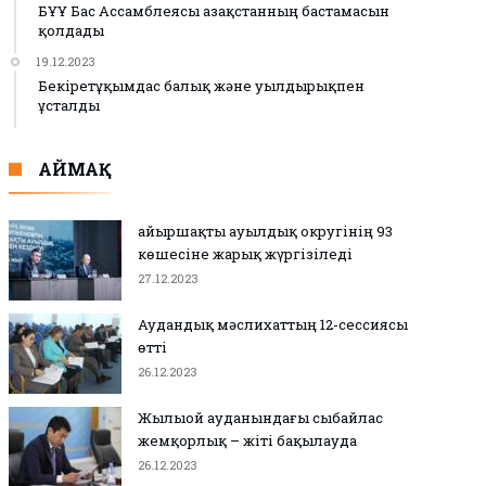
БҰҰ Бас Ассамблеясы Қазақстанның бастамасын
қолдады
19.12.2023
Бекіретұқымдас балық және уылдырықпен
ұсталды
АЙМАҚ
Қайыршақты ауылдық округінің 93
көшесіне жарық жүргізіледі
27.12.2023
Аудандық мәслихаттың 12-сессиясы
өтті
26.12.2023
Жылыой ауданындағы сыбайлас
жемқорлық – жіті бақылауда
26.12.2023