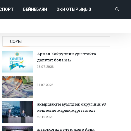
СПОРТ
БЕЙНЕБАЯН
ОҚИ ОТЫРЫҢЫЗ
СОҢҒЫ
Арман Хайруллин Құрылтайға
депутат бола ма?
16.07.2026
11.07.2026
Қайыршақты ауылдық округінің 93
көшесіне жарық жүргізіледі
27.12.2023
Қызылқоғада әлем және Азия