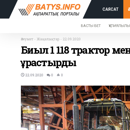
САЯСАТ
БАСТЫ БЕТ
ҚҰПИЯЛЫЛЫ
Әлеумет
-
Жаңалықтар
-
22.09.2020
Биыл 1 118 трактор ме
құрастырдық⁩
22.09.2020
0
0