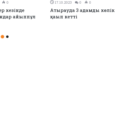
023
0
0
19.09.2023
0
0
йінде жол-көлік
Мас күйінде көлік жүргізген
ын жасағаны үшін
депутаттың ісі сотта
қа тартылды
қаралады