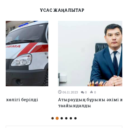
ҰҚСАС ЖАҢАЛЫҚТАР
06.11.2023
0
0
Атыраудың бұрынғы әкімі жаңа қызметке
тағайындалды