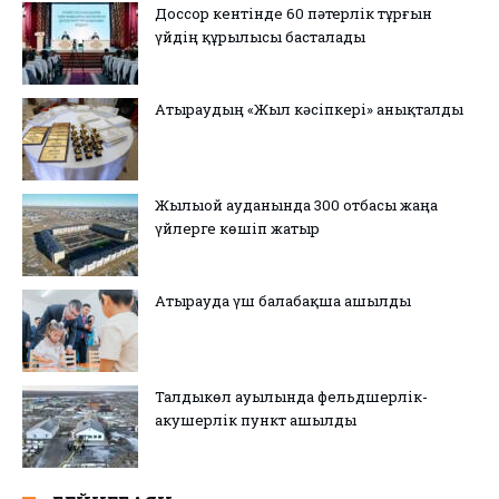
Доссор кентінде 60 пәтерлік тұрғын
үйдің құрылысы басталады
Атыраудың «Жыл кәсіпкері» анықталды
Жылыой ауданында 300 отбасы жаңа
үйлерге көшіп жатыр
Атырауда үш балабақша ашылды
Талдыкөл ауылында фельдшерлік-
акушерлік пункт ашылды