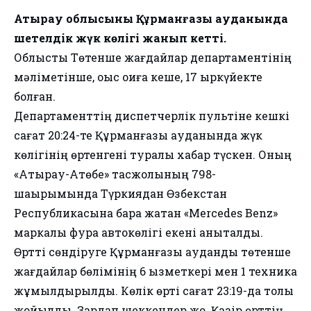
Атырау облысының Құрманғазы ауданында
шетелдік жүк көлігі жанып кетті.
Облыстық Төтенше жағдайлар департаментінің
мәліметінше, оқыс оқиға кеше, 17 қыркүйекте
болған.
Департаменттің диспетчерлік пультіне кешкі
сағат 20:24-те Құрманғазы ауданында жүк
көлігінің өртенгені туралы хабар түскен. Оның
«Атырау-Ақтөбе» тасжолының 798-
шақырымында Түркиядан Өзбекстан
Республикасына бара жатқан «Mercedes Benz»
маркалы фура автокөлігі екені анықталды.
Өртті сөндіруге Құрманғазы аудандық төтенше
жағдайлар бөлімінің 6 қызметкері мен 1 техника
жұмылдырылды. Көлік өрті сағат 23:19-да толық
жойылды. Зардап шеккендер жоқ. Қазір өрттің