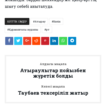
шығу себебі анықталуда.
КІЛТТІК СӨЗДЕР
Атырау
Көлік
Құрманғазы ауданы
Өрт
Алдыңғы мақала
Атыраулықтар пойызбен
жүретін болды
Келесі мақала
Таубаев тексеріліп жатыр