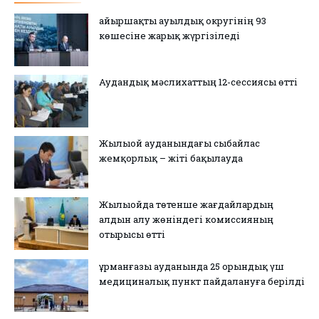
Қайыршақты ауылдық округінің 93
көшесіне жарық жүргізіледі
Аудандық мәслихаттың 12-сессиясы өтті
Жылыой ауданындағы сыбайлас
жемқорлық – жіті бақылауда
Жылыойда төтенше жағдайлардың
алдын алу жөніндегі комиссияның
отырысы өтті
Құрманғазы ауданында 25 орындық үш
медициналық пункт пайдалануға берілді