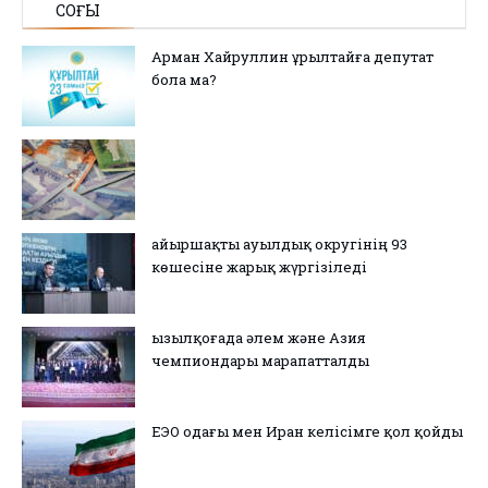
СОҢҒЫ
Арман Хайруллин Құрылтайға депутат
бола ма?
Қайыршақты ауылдық округінің 93
көшесіне жарық жүргізіледі
Қызылқоғада әлем және Азия
чемпиондары марапатталды
ЕЭО одағы мен Иран келісімге қол қойды