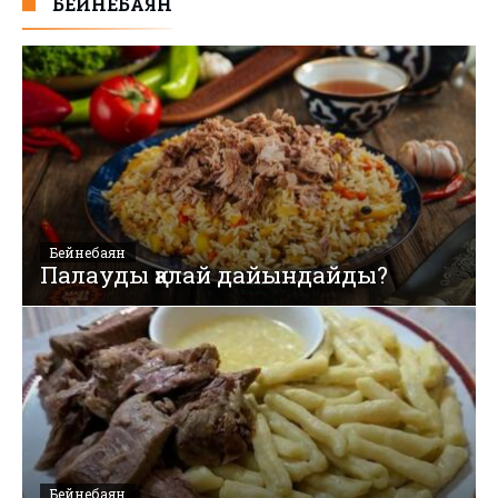
БЕЙНЕБАЯН
Бейнебаян
Палауды қалай дайындайды?
Бейнебаян