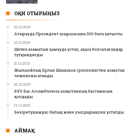
ОҚИ ОТЫРЫҢЫЗ
25.12.2023
Атырауда Президент шыршасына 300 бала қатысты
22.12.2023
Шетел азаматын қамауда ұстап, ақша бопсалағандар
тұтқындалды
21.12.2023
Жылыойлық Ерлан Шакишов грэпплингтен Қазақстан
чемпионы атанды
20.12.2023
БҰҰ Бас Ассамблеясы Қазақстанның бастамасын
қолдады
19.12.2023
Бекіретұқымдас балық және уылдырықпен ұсталды
АЙМАҚ