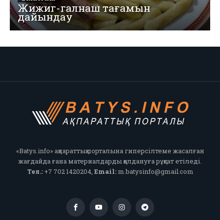
Жижиг-галнаш тағамын
дайындау
«Batys.info» ақпараттық порталына гиперсілтеме жасалған
жағдайда ғана материалдарды қолдануға рұқсат етіледі.
Тел.:
+7 702 1420204,
Email:
m.batysinfo@gmail.com