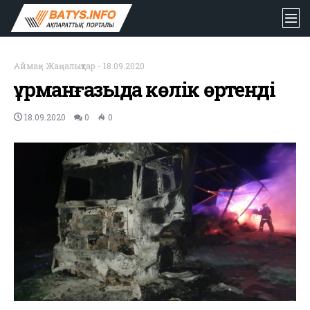
Аймақ
-
Жаңалықтар
-
18.09.2020
Құрманғазыда көлік өртенді
18.09.2020
0
0