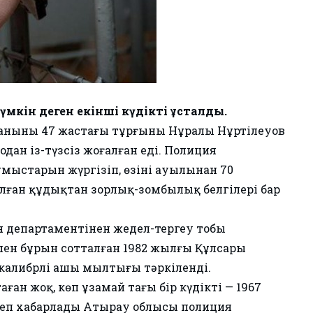
кін деген екінші күдікті ұсталды.
уданының 47 жастағы тұрғыны Нұралы Нұртілеуов
ан із-түзсіз жоғалған еді. Полиция
мыстарын жүргізіп, өзінің ауылынан 70
ған құдықтан зорлық-зомбылық белгілері бар
 департаментінен жедел-тергеу тобы
пен бұрын сотталған 1982 жылғы Құлсары
калибрлі аңшы мылтығы тәркіленді.
ан жоқ, көп ұзамай тағы бір күдікті — 1967
 деп хабарлады Атырау облысы полиция