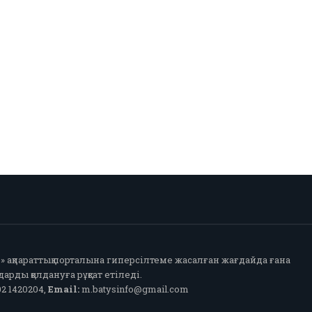
fo» ақпараттық порталына гиперсілтеме жасалған жағдайда ғана
арды қолдануға рұқсат етіледі.
2 1420204,
Email:
m.batysinfo@gmail.com