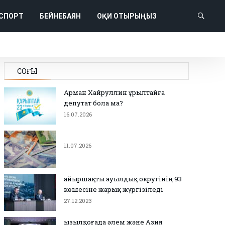
СПОРТ
БЕЙНЕБАЯН
ОҚИ ОТЫРЫҢЫЗ
СОҢҒЫ
Арман Хайруллин Құрылтайға
депутат бола ма?
16.07.2026
11.07.2026
Қайыршақты ауылдық округінің 93
көшесіне жарық жүргізіледі
27.12.2023
Қызылқоғада әлем және Азия