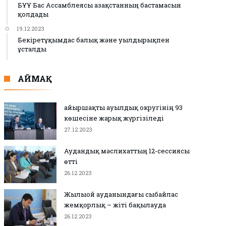
БҰҰ Бас Ассамблеясы Қазақстанның бастамасын
қолдады
19.12.2023
Бекіретұқымдас балық және уылдырықпен
ұсталды
АЙМАҚ
Қайыршақты ауылдық округінің 93
көшесіне жарық жүргізіледі
27.12.2023
Аудандық мәслихаттың 12-сессиясы
өтті
26.12.2023
Жылыой ауданындағы сыбайлас
жемқорлық – жіті бақылауда
26.12.2023