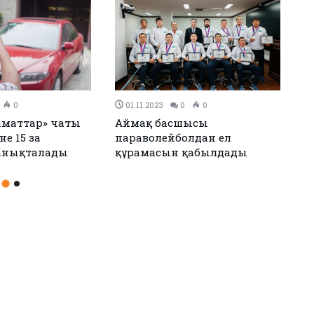
0
30.10.2023
0
0
ндар шығарып,
Атырауда апатты үй
рі атанды
тұрғындарына жаңа баспана
берілді