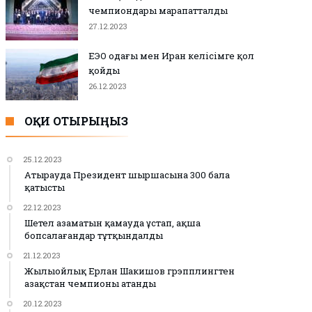
чемпиондары марапатталды
27.12.2023
ЕЭО одағы мен Иран келісімге қол
қойды
26.12.2023
ОҚИ ОТЫРЫҢЫЗ
25.12.2023
Атырауда Президент шыршасына 300 бала
қатысты
22.12.2023
Шетел азаматын қамауда ұстап, ақша
бопсалағандар тұтқындалды
21.12.2023
Жылыойлық Ерлан Шакишов грэпплингтен
Қазақстан чемпионы атанды
20.12.2023