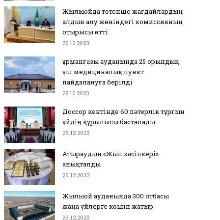
Жылыойда төтенше жағдайлардың
алдын алу жөніндегі комиссияның
отырысы өтті
26.12.2023
Құрманғазы ауданында 25 орындық
үш медициналық пункт
пайдалануға берілді
26.12.2023
Доссор кентінде 60 пәтерлік тұрғын
үйдің құрылысы басталады
25.12.2023
Атыраудың «Жыл кәсіпкері»
анықталды
25.12.2023
Жылыой ауданында 300 отбасы
жаңа үйлерге көшіп жатыр
23.12.2023