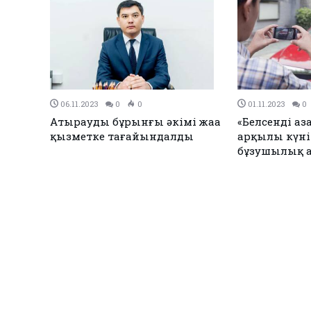
31.10.2023
0
0
31.10.2023
0
Атырауда эхинококкоз
Қағаз стақа
ауруының 9 жағдайы тіркелді
Теңіз мердіге