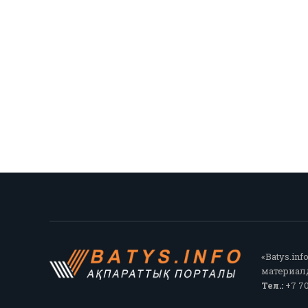
«Batys.in
материалд
Тел.:
+7 70