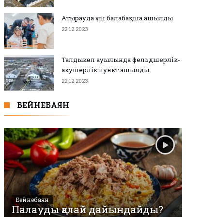
Атырауда үш балабақша ашылды
22.12.2023
Талдыкөл ауылында фельдшерлік-
акушерлік пункт ашылды
22.12.2023
БЕЙНЕБАЯН
Бейнебаян
Палауды қалай дайындайды?