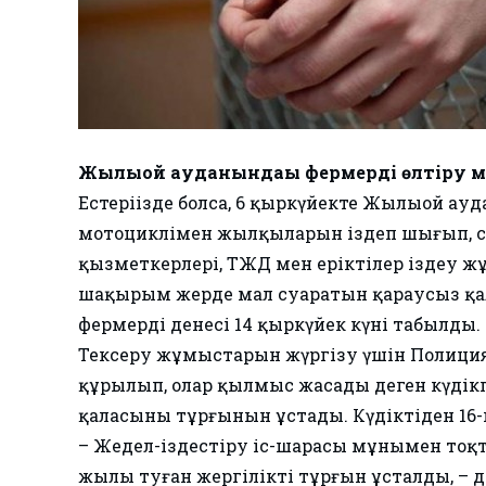
Жылыой ауданындағы фермерді өлтіру мүм
Естеріңізде болса, 6 қыркүйекте Жылыой а
мотоциклімен жылқыларын іздеп шығып, сод
қызметкерлері, ТЖД мен еріктілер іздеу жұ
шақырым жерде мал суаратын қараусыз қал
фермердің денесі 14 қыркүйек күні табылды.
Тексеру жұмыстарын жүргізу үшін Полиция
құрылып, олар қылмыс жасады деген күдік
қаласының тұрғынын ұстады. Күдіктіден 16-
– Жедел-іздестіру іс-шарасы мұнымен тоқтағ
жылы туған жергілікті тұрғын ұсталды, –