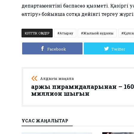
департаментінің баспасөз қызметі. Қазіргі
өлтіру» бойынша сотқа дейінгі тергеу жүргі
КІЛТТІК СӨЗДЕР
Атырау
Жылыой ауданы
Құлс
Facebook
Twitter
Алдыңғы мақала
Қаржы пирамидаларынан – 160
миллион шығын
ҰҚСАС ЖАҢАЛЫҚТАР