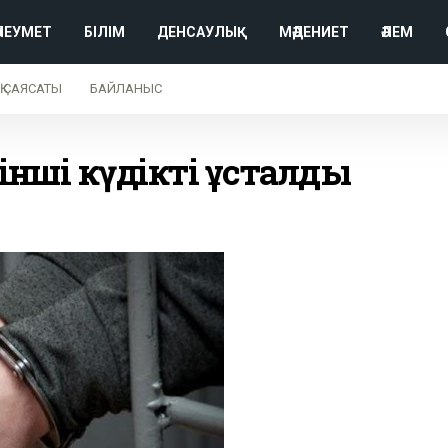
ӘЛЕУМЕТ
БІЛІМ
ДЕНСАУЛЫҚ
МӘДЕНИЕТ
ӘЛЕМ
Қ САЯСАТЫ
БАЙЛАНЫС
нші күдікті ұсталды