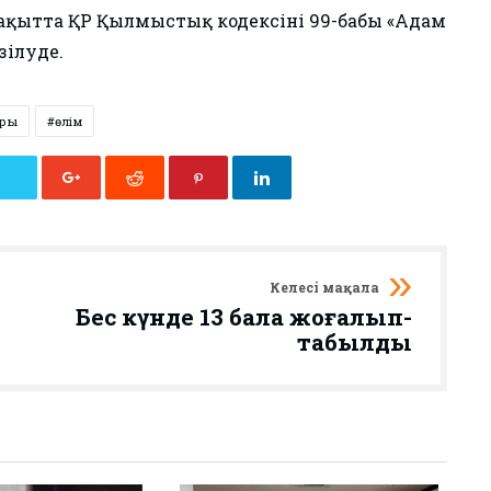
 уақытта ҚР Қылмыстық кодексінің 99-бабы «Адам
зілуде.
ары
өлім
Келесі мақала
Бес күнде 13 бала жоғалып-
табылды