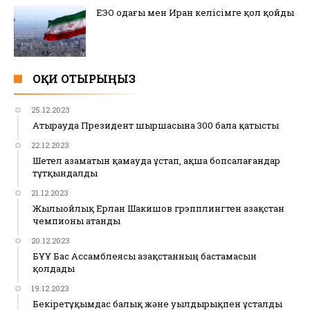
ЕЭО одағы мен Иран келісімге қол қойды
ОҚИ ОТЫРЫҢЫЗ
25.12.2023
Атырауда Президент шыршасына 300 бала қатысты
22.12.2023
Шетел азаматын қамауда ұстап, ақша бопсалағандар
тұтқындалды
21.12.2023
Жылыойлық Ерлан Шакишов грэпплингтен Қазақстан
чемпионы атанды
20.12.2023
БҰҰ Бас Ассамблеясы Қазақстанның бастамасын
қолдады
19.12.2023
Бекіретұқымдас балық және уылдырықпен ұсталды