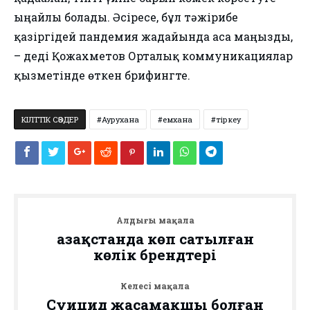
ыңғайлы болады. Әсіресе, бұл тәжірибе
қазіргідей пандемия жағдайында аса маңызды,
– деді Қожахметов Орталық коммуникациялар
қызметінде өткен брифингте.
КІЛТТІК СӨЗДЕР
Аурухана
емхана
тіркеу
Алдыңғы мақала
Қазақстанда көп сатылған
көлік брендтері
Келесі мақала
Суицид жасамақшы болған