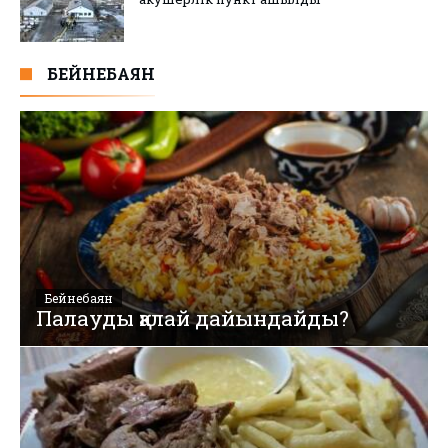
БЕЙНЕБАЯН
Бейнебаян
Палауды қалай дайындайды?