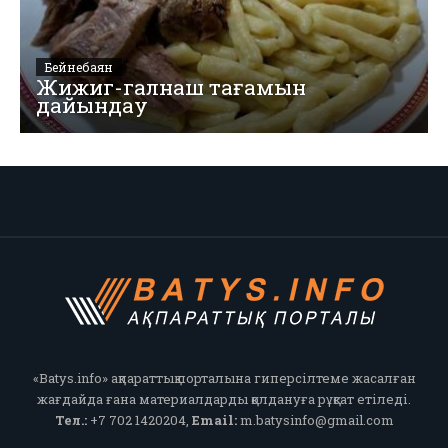
Бейнебаян
Жижиг-галнаш тағамын
дайындау
«Batys.info» ақпараттық порталына гиперсілтеме жасалған
жағдайда ғана материалдарды қолдануға рұқсат етіледі.
Тел.:
+7 702 1420204,
Email:
m.batysinfo@gmail.com