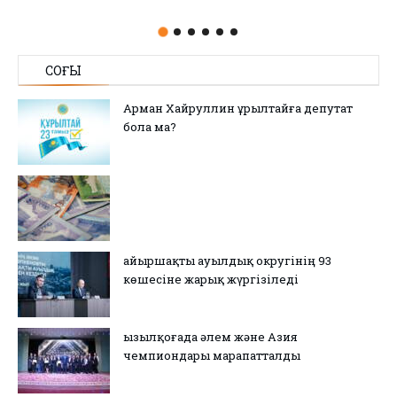
СОҢҒЫ
Арман Хайруллин Құрылтайға депутат
бола ма?
Қайыршақты ауылдық округінің 93
көшесіне жарық жүргізіледі
Қызылқоғада әлем және Азия
чемпиондары марапатталды