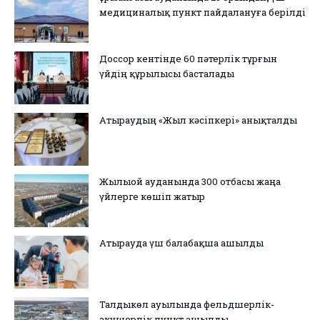
медициналық пункт пайдалануға берілді
Доссор кентінде 60 пәтерлік тұрғын
үйдің құрылысы басталады
Атыраудың «Жыл кәсіпкері» анықталды
Жылыой ауданында 300 отбасы жаңа
үйлерге көшіп жатыр
Атырауда үш балабақша ашылды
Талдыкөл ауылында фельдшерлік-
акушерлік пункт ашылды