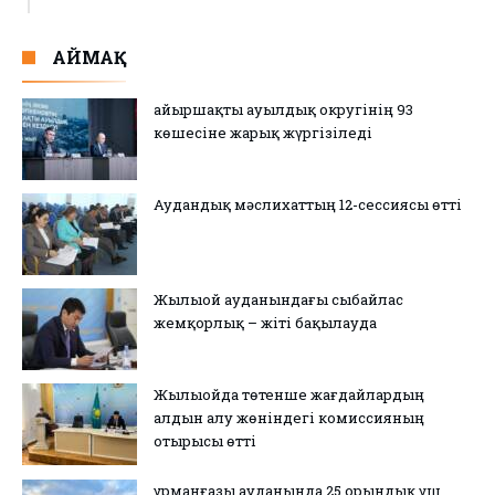
АЙМАҚ
Қайыршақты ауылдық округінің 93
көшесіне жарық жүргізіледі
Аудандық мәслихаттың 12-сессиясы өтті
Жылыой ауданындағы сыбайлас
жемқорлық – жіті бақылауда
Жылыойда төтенше жағдайлардың
алдын алу жөніндегі комиссияның
отырысы өтті
Құрманғазы ауданында 25 орындық үш