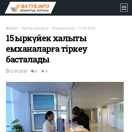
Әлеумет
-
Басты ақпарат
-
Жаңалықтар
-
11.09.2020
15 қыркүйек халықты
емханаларға тіркеу
басталады
11.09.2020
0
0