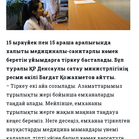
15 қыркүйек пен 15 қараша аралығында
халықты медициналық-санитарлық көмек
беретін ұйымдарға тіркеу басталады. Бұл
туралы ҚР Денсаулық сақтау министрлігінің
ресми өкілі Бағдат Қожахметов айтты.
– Тіркеу екі айға созылады. Азаматтарымыз
тұрғылықты жері бойынша емханаларды
таңдай алады. Мейлінше, емхананы
тұрғылықты жерге жақын маңнан таңдауға
кеңес береміз. Неге десеңіз, емханаға тіркелген
науқастарды медицина мамандары үнемі
қадағалап, тіпті үйіне барып көмек көрсетуге