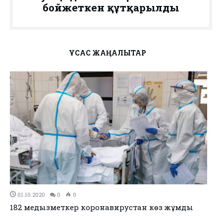
бойжеткен құтқарылды
ҰҚСАС ЖАҢАЛЫҚТАР
25.09.2020
0
0
Ауруханаға түскен науқастардың 3,4 пайызы көз
жұмған