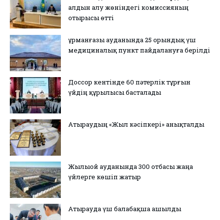
алдын алу жөніндегі комиссияның
отырысы өтті
Құрманғазы ауданында 25 орындық үш
медициналық пункт пайдалануға берілді
Доссор кентінде 60 пәтерлік тұрғын
үйдің құрылысы басталады
Атыраудың «Жыл кәсіпкері» анықталды
Жылыой ауданында 300 отбасы жаңа
үйлерге көшіп жатыр
Атырауда үш балабақша ашылды