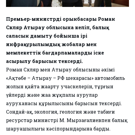
Премьер-министрдің орынбасары Роман
Скляр Атырау облысына келіп, балық
саласын дамыту бойынша ірі
инфрақұрылымдық жобалар мен
мемлекеттік бағдарламалардың іске
асырылу барысын тексерді.
Роман Скляр мен Атырау облысының әкімі
«Ақтөбе – Атырау – РФ шекарасы» автомобиль
жолын қайта жаңарту учаскелерін, тұрғын
үйлердің және жаңа жұқпалы аурулар
ауруханасы құрылысының барысын тексерді.
Сондай-ақ, экология, геология және табиғи
ресурстар министрі М. Мырзағалиевпен балық
шаруашылығы кәсіпорындарына барды.