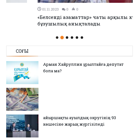
01.11.2023
0
0
«Белсенді азаматтар» чаты арқылы күніне 15 заң
бұзушылық анықталады
СОҢҒЫ
Арман Хайруллин Құрылтайға депутат
бола ма?
Қайыршақты ауылдық округінің 93
көшесіне жарық жүргізіледі