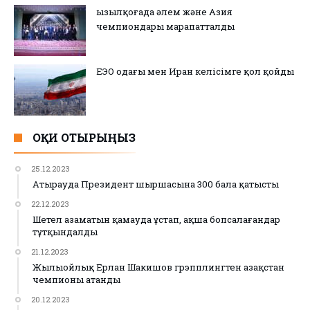
Қызылқоғада әлем және Азия
чемпиондары марапатталды
ЕЭО одағы мен Иран келісімге қол қойды
ОҚИ ОТЫРЫҢЫЗ
25.12.2023
Атырауда Президент шыршасына 300 бала қатысты
22.12.2023
Шетел азаматын қамауда ұстап, ақша бопсалағандар
тұтқындалды
21.12.2023
Жылыойлық Ерлан Шакишов грэпплингтен Қазақстан
чемпионы атанды
20.12.2023