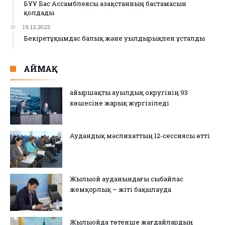
БҰҰ Бас Ассамблеясы Қазақстанның бастамасын
қолдады
19.12.2023
Бекіретұқымдас балық және уылдырықпен ұсталды
АЙМАҚ
Қайыршақты ауылдық округінің 93
көшесіне жарық жүргізіледі
Аудандық мәслихаттың 12-сессиясы өтті
Жылыой ауданындағы сыбайлас
жемқорлық – жіті бақылауда
Жылыойда төтенше жағдайлардың