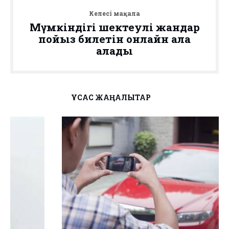
Келесі мақала
Мүмкіндігі шектеулі жандар
пойыз билетін онлайн ала
алады
ҰҚСАС ЖАҢАЛЫҚТАР