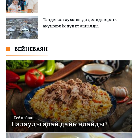
Талдыкөл ауылында фельдшерлік-
акушерлік пункт ашылды
БЕЙНЕБАЯН
Бейнебаян
Палауды қалай дайындайды?