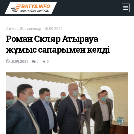
Аймақ
-
Жаңалықтар
-
10.09.2020
Роман Скляр Атырауға
жұмыс сапарымен келді
10.09.2020
0
0