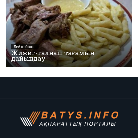
Бейнебаян
Жижиг-галнаш тағамын
дайындау