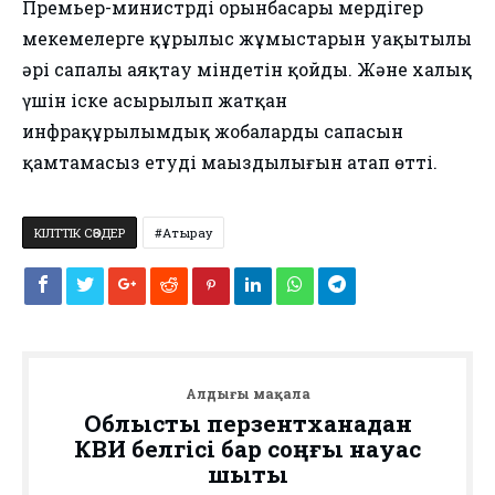
Премьер-министрдің орынбасары мердігер
мекемелерге құрылыс жұмыстарын уақытылы
әрі сапалы аяқтау міндетін қойды. Және халық
үшін іске асырылып жатқан
инфрақұрылымдық жобалардың сапасын
қамтамасыз етудің маңыздылығын атап өтті.
КІЛТТІК СӨЗДЕР
Атырау
Алдыңғы мақала
Облыстық перзентханадан
КВИ белгісі бар соңғы науқас
шықты