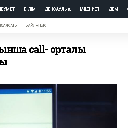
ӘЛЕУМЕТ
БІЛІМ
ДЕНСАУЛЫҚ
МӘДЕНИЕТ
ӘЛЕМ
Қ САЯСАТЫ
БАЙЛАНЫС
ынша call- орталық
ды