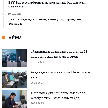
БҰҰ Бас Ассамблеясы Қазақстанның бастамасын
қолдады
19.12.2023
Бекіретұқымдас балық және уылдырықпен
ұсталды
АЙМАҚ
Қайыршақты ауылдық округінің 93
көшесіне жарық жүргізіледі
27.12.2023
Аудандық мәслихаттың 12-сессиясы
өтті
26.12.2023
Жылыой ауданындағы сыбайлас
жемқорлық – жіті бақылауда
26.12.2023