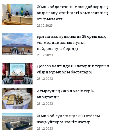
Жылыойда төтенше жағдайлардың
алдын алу жөніндегі комиссияның
отырысы өтті
26.12.2023
Құрманғазы ауданында 25 орындық
үш медициналық пункт
пайдалануға берілді
26.12.2023
Доссор кентінде 60 пәтерлік тұрғын
үйдің құрылысы басталады
25.12.2023
Атыраудың «Жыл кәсіпкері»
анықталды
25.12.2023
Жылыой ауданында 300 отбасы
жаңа үйлерге көшіп жатыр
23.12.2023