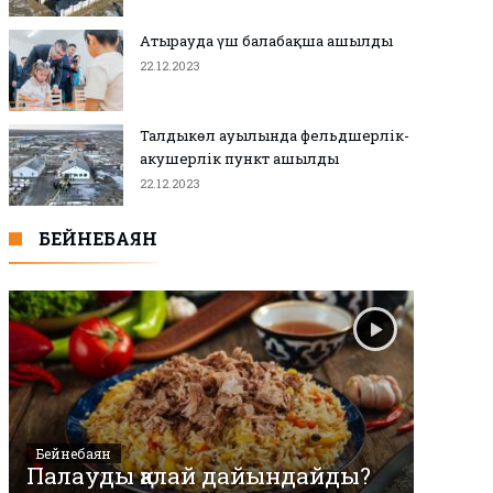
Атырауда үш балабақша ашылды
22.12.2023
Талдыкөл ауылында фельдшерлік-
акушерлік пункт ашылды
22.12.2023
БЕЙНЕБАЯН
Бейнебаян
Палауды қалай дайындайды?