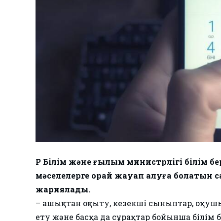
ҚР Білім және ғылым министрлігі білім 
мәселелерге орай жауап алуға болатын c
жариялады.
– Қашықтан оқыту, кезекші сыныптар, оқ
ету және басқа да сұрақтар бойынша білім