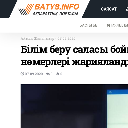
САЯСАТ
БАСТЫ БЕТ
ҚҰПИЯЛЫЛЫ
Аймақ
-
Жаңалықтар
-
07.09.2020
Білім беру саласы бой
нөмерлері жариялан
07.09.2020
0
0