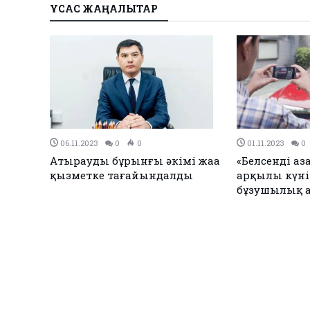
ҰҚСАС ЖАҢАЛЫҚТАР
31.10.2023
0
0
31.10.2023
0
Атырауда эхинококкоз
Қағаз стақа
ауруының 9 жағдайы тіркелді
Теңіз мердіге