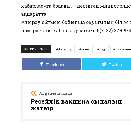
хабарласуға болады, – делінген министрлі
ақпаратта.
Атырау облысы бойынша оқушының білім а
нөмірлеріне хабарласу қажет: 8(7122) 27-09-40
КІЛТТІК СӨЗДЕР
Атырау
білім
Оқу
оқушыла
Facebook
Twitter
Алдыңғы мақала
Ресейлік вакцина сыналып
жатыр