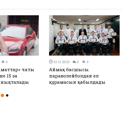
0
30.10.2023
0
0
ндар шығарып,
Атырауда апатты үй
рі атанды
тұрғындарына жаңа баспана
берілді