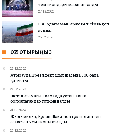
чемпиондары марапатталды
27.12.2023
ЕЭО одағы мен Иран келісімге қол
қойды
26.12.2023
ОҚИ ОТЫРЫҢЫЗ
25.12.2023
Атырауда Президент шыршасына 300 бала
қатысты
22.12.2023
Шетел азаматын қамауда ұстап, ақша
бопсалағандар тұтқындалды
21.12.2023
Жылыойлық Ерлан Шакишов грэпплингтен
Қазақстан чемпионы атанды
20.12.2023