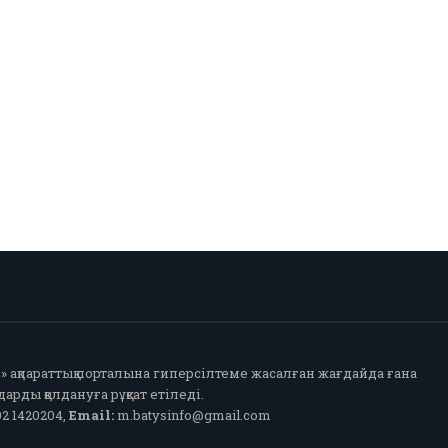
fo» ақпараттық порталына гиперсілтеме жасалған жағдайда ғана
арды қолдануға рұқсат етіледі.
2 1420204,
Email:
m.batysinfo@gmail.com