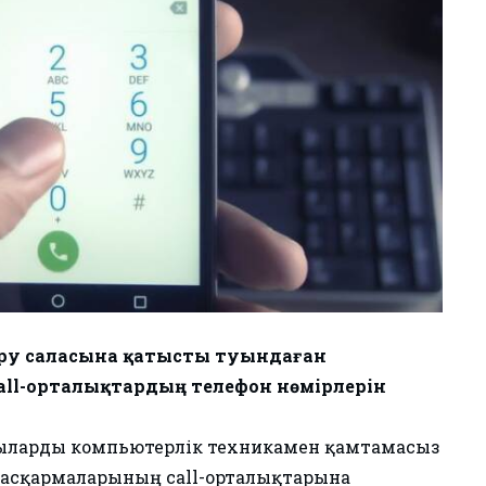
беру саласына қатысты туындаған
all-орталықтардың телефон нөмірлерін
ушыларды компьютерлік техникамен қамтамасыз
 басқармаларының call-орталықтарына