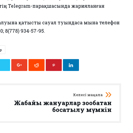
ктің Telegram-парақшасында жарияланған
луына қатысты сауал туындаса мына телефон
; 8(778) 934-57-95.
р
Келесі мақала
Жабайы жануарлар зообақтан
босатылу мүмкін