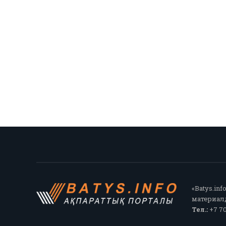
«Batys.in
материалд
Тел.:
+7 70