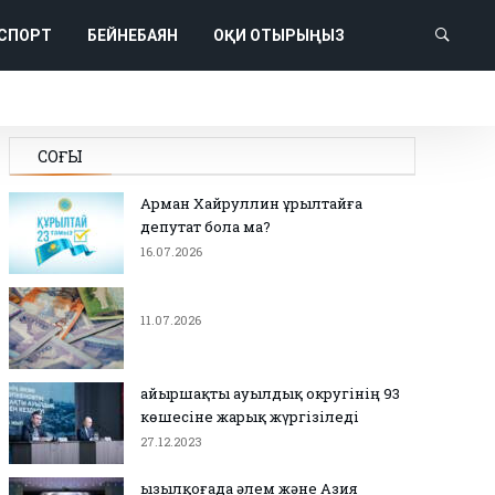
СПОРТ
БЕЙНЕБАЯН
ОҚИ ОТЫРЫҢЫЗ
СОҢҒЫ
Арман Хайруллин Құрылтайға
депутат бола ма?
16.07.2026
11.07.2026
Қайыршақты ауылдық округінің 93
көшесіне жарық жүргізіледі
27.12.2023
Қызылқоғада әлем және Азия